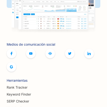
SEO para peluquerías
SEO para barbacoas
SEO para boutiques
SEO para servicios de botox y rellenos
Medios de comunicación social
SEO para boleras
SEO para cafeterías de juegos de mesa
SEO para librerías
SEO para panaderías
Herramientas
SEO para cervecerías
Rank Tracker
SEO para servicios de aumento mamario
Keyword Finder
SERP Checker
SEO para restaurantes buffet