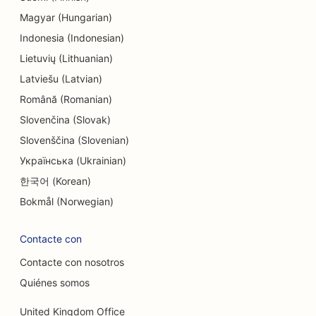
SEO para tiendas de electrónica
Magyar (Hungarian)
SEO para empresas de ingeniería
Indonesia (Indonesian)
Lietuvių (Lithuanian)
SEO para endodoncistas
Latviešu (Latvian)
SEO para entretenimiento y ocio
Română (Romanian)
SEO para Escape Rooms
Slovenčina (Slovak)
Slovenščina (Slovenian)
OE para restaurantes étnicos
Українська (Ukrainian)
SEO para restaurantes de la granja a la mesa
한국어 (Korean)
SEO para servicios de lifting facial
Bokmål (Norwegian)
SEO para restaurantes familiares
Contacte con
SEO para planificadores financieros
Contacte con nosotros
Quiénes somos
SEO para restaurantes de comida rápida
United Kingdom Office
SEO para floristerías