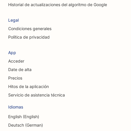
SEO para servicios de peeling químico
Historial de actualizaciones del algoritmo de Google
SEO para tiendas de ropa
Legal
SEO para cirujanos craneofaciales
Condiciones generales
Política de privacidad
SEO para cafeterías
SEO para cirujanos estéticos
App
Acceder
SEO para cooperativas de crédito
Date de alta
SEO para empresas de consultoría
Precios
SEO para tiendas de delicatessen
Hitos de la aplicación
Servicio de asistencia técnica
SEO para servicios de asesoramiento sobre
deudas
Idiomas
SEO para servicios de cambio de divisas
English (English)
Deutsch (German)
SEO para estudios de danza