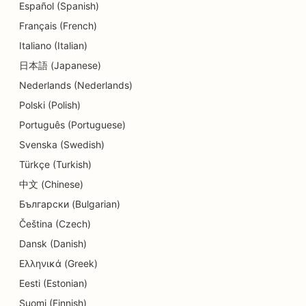
Español (Spanish)
SEO para servicios de dermoabrasión
Français (French)
Italiano (Italian)
SEO para guarderías
日本語 (Japanese)
SEO para clínicas dentales
Nederlands (Nederlands)
SEO para tiendas de detalles
Polski (Polish)
Português (Portuguese)
SEO para comensales
Svenska (Swedish)
SEO para tiendas de cupcakes
Türkçe (Turkish)
SEO para Servicios de Educación y Atención a la
中文 (Chinese)
Infancia
Български (Bulgarian)
Čeština (Czech)
SEO para tiendas de donuts
Dansk (Danish)
SEO para electricistas
Ελληνικά (Greek)
SEO para tintorerías
Eesti (Estonian)
Suomi (Finnish)