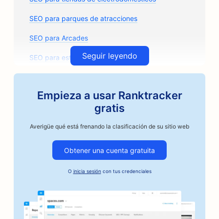
SEO para parques de atracciones
SEO para Arcades
Seguir leyendo
SEO para estudios de arquitectura
SEO para tostadores de café artesanos
Empieza a usar Ranktracker
SEO para tiendas de recambios de automóviles
gratis
SEO para talleres de reparación de automóviles
Averigüe qué está frenando la clasificación de su sitio web
SEO para talleres de carrocería
Obtener una cuenta gratuita
SEO para empresas de automoción
O
inicia sesión
con tus credenciales
SEO para servicios de fianzas
SEO para bancos
SEO para panaderías