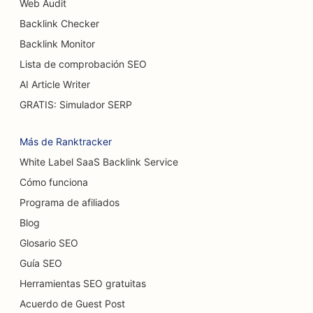
Web Audit
SEO para hamburgueserías
Backlink Checker
SEO para cirujanos de quemaduras
Backlink Monitor
Lista de comprobación SEO
SEO para cafeterías
AI Article Writer
SEO para pastelerías
GRATIS: Simulador SERP
SEO para restaurantes de comida informal
Más de Ranktracker
SEO para tiendas de alfombras y suelos
White Label SaaS Backlink Service
Cómo funciona
SEO para lavaderos de coches
Programa de afiliados
SEO para concesionarios de coches
Blog
SEO para servicios de limpieza
Glosario SEO
Guía SEO
SEO para quiroprácticos
Herramientas SEO gratuitas
SEO para cafeterías para gatos
Acuerdo de Guest Post