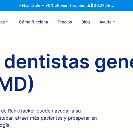
⚡ Flash Sale — 90% off your first month
⏳
00
:
29
:
45
→
tas
Cómo funciona
Precios
Blog
Ayuda
 dentistas gen
DMD)
 de Ranktracker pueden ayudar a su
tacar, atraer más pacientes y prosperar en
ogía.