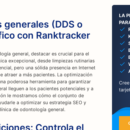
LA 
s generales (DDS o
PARA
fico con Ranktracker
ogía general, destacar es crucial para el
ica excepcional, desde limpiezas rutinarias
ncial, pero una sólida presencia en Internet
de atraer a más pacientes. La optimización
na poderosa herramienta para garantizar
Cree
ral lleguen a los pacientes potenciales y a
tarje
ción le mostramos cómo el conjunto de
udarle a optimizar su estrategia SEO y
clínica de odontología general.
ciones: Controla el