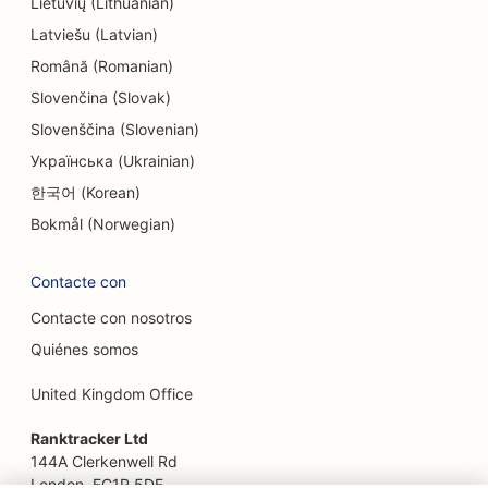
Lietuvių (Lithuanian)
SEO para endodoncistas
Latviešu (Latvian)
SEO para entretenimiento y ocio
Română (Romanian)
SEO para Escape Rooms
Slovenčina (Slovak)
Slovenščina (Slovenian)
OE para restaurantes étnicos
Українська (Ukrainian)
SEO para restaurantes de la granja a la mesa
한국어 (Korean)
SEO para servicios de lifting facial
Bokmål (Norwegian)
SEO para restaurantes familiares
Contacte con
SEO para planificadores financieros
Contacte con nosotros
Quiénes somos
SEO para restaurantes de comida rápida
United Kingdom Office
SEO para floristerías
Ranktracker Ltd
SEO para restaurantes de lujo
144A Clerkenwell Rd
London, EC1R 5DF
SEO para servicios financieros