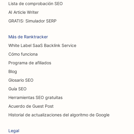
Lista de comprobación SEO
SEO para cafeterías
AI Article Writer
SEO para pastelerías
GRATIS: Simulador SERP
SEO para restaurantes de comida informal
Más de Ranktracker
SEO para tiendas de alfombras y suelos
White Label SaaS Backlink Service
Cómo funciona
SEO para lavaderos de coches
Programa de afiliados
SEO para concesionarios de coches
Blog
SEO para servicios de limpieza
Glosario SEO
Guía SEO
SEO para quiroprácticos
Herramientas SEO gratuitas
SEO para cafeterías para gatos
Acuerdo de Guest Post
SEO para servicios de peeling químico
Historial de actualizaciones del algoritmo de Google
SEO para tiendas de ropa
Legal