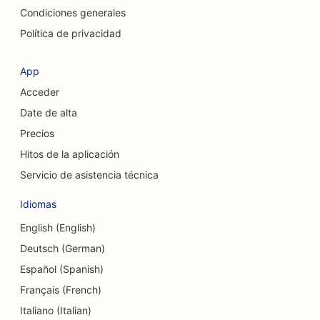
SEO para cirujanos craneofaciales
Condiciones generales
Política de privacidad
SEO para cafeterías
SEO para cirujanos estéticos
App
Acceder
SEO para cooperativas de crédito
Date de alta
SEO para empresas de consultoría
Precios
SEO para tiendas de delicatessen
Hitos de la aplicación
Servicio de asistencia técnica
SEO para servicios de asesoramiento sobre
deudas
Idiomas
SEO para servicios de cambio de divisas
English (English)
Deutsch (German)
SEO para estudios de danza
Español (Spanish)
SEO para servicios de dermoabrasión
Français (French)
Italiano (Italian)
SEO para guarderías