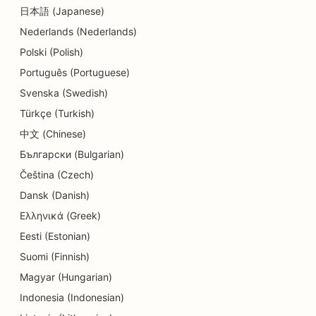
日本語 (Japanese)
SEO para clínicas dentales
Nederlands (Nederlands)
SEO para tiendas de detalles
Polski (Polish)
Português (Portuguese)
SEO para comensales
Svenska (Swedish)
SEO para tiendas de cupcakes
Türkçe (Turkish)
SEO para Servicios de Educación y Atención a la
中文 (Chinese)
Infancia
Български (Bulgarian)
Čeština (Czech)
SEO para tiendas de donuts
Dansk (Danish)
SEO para electricistas
Ελληνικά (Greek)
SEO para tintorerías
Eesti (Estonian)
Suomi (Finnish)
SEO para tiendas de electrónica
Magyar (Hungarian)
SEO para empresas de ingeniería
Indonesia (Indonesian)