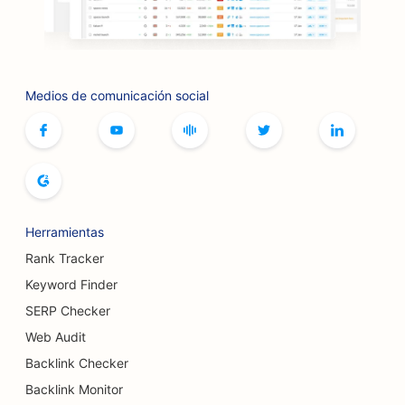
SEO para boutiques
SEO para servicios de botox y rellenos
Medios de comunicación social
SEO para boleras
SEO para cafeterías de juegos de mesa
SEO para librerías
SEO para panaderías
Herramientas
SEO para cervecerías
Rank Tracker
SEO para servicios de aumento mamario
Keyword Finder
SERP Checker
SEO para restaurantes buffet
Web Audit
SEO para hamburgueserías
Backlink Checker
SEO para cirujanos de quemaduras
Backlink Monitor