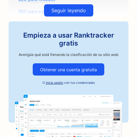
Seguir leyendo
SEO para estudios de arquitectura
SEO para tostadores de café artesanos
Empieza a usar Ranktracker
SEO para tiendas de recambios de automóviles
gratis
SEO para talleres de reparación de automóviles
Averigüe qué está frenando la clasificación de su sitio web
SEO para talleres de carrocería
Obtener una cuenta gratuita
SEO para empresas de automoción
O
inicia sesión
con tus credenciales
SEO para servicios de fianzas
SEO para bancos
SEO para panaderías
SEO para peluquerías
SEO para barbacoas