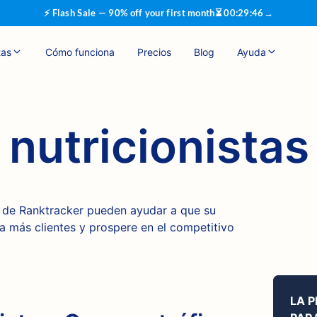
⚡ Flash Sale — 90% off your first month
⏳
00
:
29
:
45
→
tas
Cómo funciona
Precios
Blog
Ayuda
nutricionistas
 de Ranktracker pueden ayudar a que su
ga más clientes y prospere en el competitivo
LA 