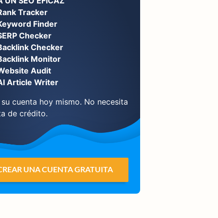
 UN SEO EFICAZ
Rank Tracker
Keyword Finder
SERP Checker
Backlink Checker
Backlink Monitor
Website Audit
AI Article Writer
 su cuenta hoy mismo. No necesita
ta de crédito.
CREAR UNA CUENTA GRATUITA