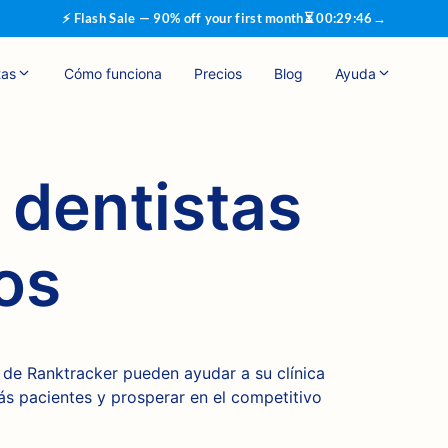
⚡ Flash Sale — 90% off your first month
⏳
00
:
29
:
45
→
tas
Cómo funciona
Precios
Blog
Ayuda
 dentistas
os
de Ranktracker pueden ayudar a su clínica
más pacientes y prosperar en el competitivo