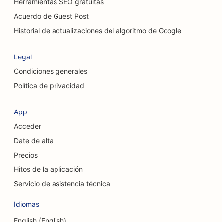
Herramientas SEO gratuitas
SEO para cafeterías para gatos
Acuerdo de Guest Post
SEO para servicios de peeling químico
Historial de actualizaciones del algoritmo de Google
SEO para tiendas de ropa
Legal
SEO para cirujanos craneofaciales
Condiciones generales
Política de privacidad
SEO para cafeterías
SEO para cirujanos estéticos
App
Acceder
SEO para cooperativas de crédito
Date de alta
SEO para empresas de consultoría
Precios
SEO para tiendas de delicatessen
Hitos de la aplicación
Servicio de asistencia técnica
SEO para servicios de asesoramiento sobre
deudas
Idiomas
SEO para servicios de cambio de divisas
English (English)