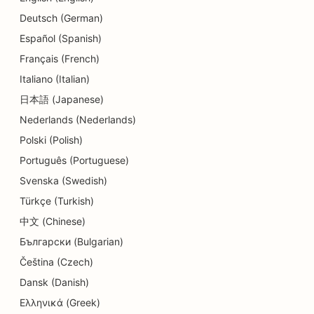
Deutsch (German)
SEO para estudios de danza
Español (Spanish)
SEO para servicios de dermoabrasión
Français (French)
Italiano (Italian)
SEO para guarderías
日本語 (Japanese)
SEO para clínicas dentales
Nederlands (Nederlands)
SEO para tiendas de detalles
Polski (Polish)
Português (Portuguese)
SEO para comensales
Svenska (Swedish)
SEO para tiendas de cupcakes
Türkçe (Turkish)
SEO para Servicios de Educación y Atención a la
中文 (Chinese)
Infancia
Български (Bulgarian)
Čeština (Czech)
SEO para tiendas de donuts
Dansk (Danish)
SEO para electricistas
Ελληνικά (Greek)