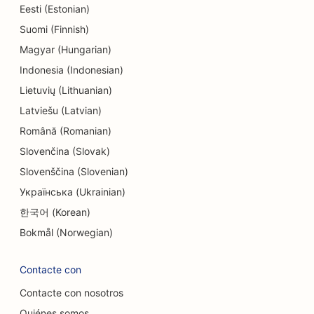
SEO para tintorerías
Eesti (Estonian)
Suomi (Finnish)
SEO para tiendas de electrónica
Magyar (Hungarian)
SEO para empresas de ingeniería
Indonesia (Indonesian)
Lietuvių (Lithuanian)
SEO para endodoncistas
Latviešu (Latvian)
SEO para entretenimiento y ocio
Română (Romanian)
SEO para Escape Rooms
Slovenčina (Slovak)
Slovenščina (Slovenian)
OE para restaurantes étnicos
Українська (Ukrainian)
SEO para restaurantes de la granja a la mesa
한국어 (Korean)
SEO para servicios de lifting facial
Bokmål (Norwegian)
SEO para restaurantes familiares
Contacte con
SEO para planificadores financieros
Contacte con nosotros
Quiénes somos