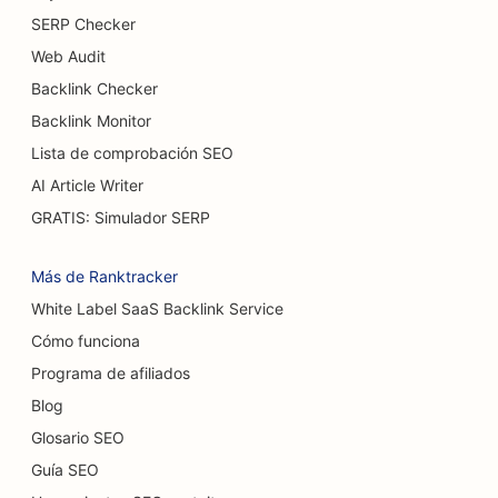
SERP Checker
SEO para restaurantes buffet
Web Audit
SEO para hamburgueserías
Backlink Checker
SEO para cirujanos de quemaduras
Backlink Monitor
Lista de comprobación SEO
SEO para cafeterías
AI Article Writer
SEO para pastelerías
GRATIS: Simulador SERP
SEO para restaurantes de comida informal
Más de Ranktracker
SEO para tiendas de alfombras y suelos
White Label SaaS Backlink Service
Cómo funciona
SEO para lavaderos de coches
Programa de afiliados
SEO para concesionarios de coches
Blog
SEO para servicios de limpieza
Glosario SEO
Guía SEO
SEO para quiroprácticos