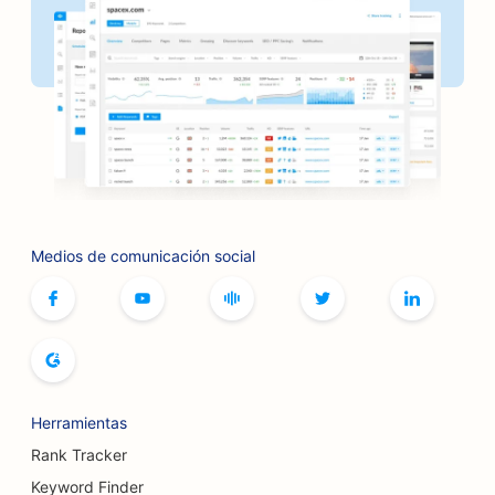
SEO para panaderías
SEO para peluquerías
SEO para barbacoas
SEO para boutiques
SEO para servicios de botox y rellenos
Medios de comunicación social
SEO para boleras
SEO para cafeterías de juegos de mesa
SEO para librerías
SEO para panaderías
Herramientas
SEO para cervecerías
Rank Tracker
SEO para servicios de aumento mamario
Keyword Finder