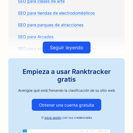
SEO para clases de arte
SEO para tiendas de electrodomésticos
SEO para parques de atracciones
SEO para Arcades
Seguir leyendo
SEO para estudios de arquitectura
SEO para tostadores de café artesanos
Empieza a usar Ranktracker
SEO para tiendas de recambios de automóviles
gratis
SEO para talleres de reparación de automóviles
Averigüe qué está frenando la clasificación de su sitio web
SEO para talleres de carrocería
Obtener una cuenta gratuita
SEO para empresas de automoción
O
inicia sesión
con tus credenciales
SEO para servicios de fianzas
SEO para bancos