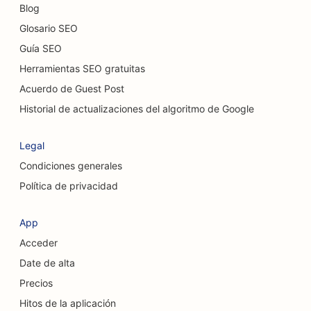
Blog
SEO para servicios de peeling químico
Glosario SEO
Guía SEO
SEO para cafeterías para gatos
Herramientas SEO gratuitas
SEO para quiroprácticos
Acuerdo de Guest Post
SEO para servicios de limpieza
Historial de actualizaciones del algoritmo de Google
SEO para cafeterías
Legal
SEO para empresas de consultoría
Condiciones generales
Política de privacidad
SEO para cirujanos estéticos
SEO para tiendas de ropa
App
Acceder
SEO para servicios de cambio de divisas
Date de alta
SEO para cirujanos craneofaciales
Precios
SEO para cooperativas de crédito
Hitos de la aplicación