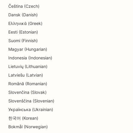
SEO para Servicios de Educación y Atención a la
Čeština (Czech)
Infancia
Dansk (Danish)
SEO para tintorerías
Ελληνικά (Greek)
SEO para electricistas
Eesti (Estonian)
Suomi (Finnish)
SEO para tiendas de electrónica
Magyar (Hungarian)
SEO para endodoncistas
Indonesia (Indonesian)
Lietuvių (Lithuanian)
SEO para entretenimiento y ocio
Latviešu (Latvian)
SEO para empresas de ingeniería
Română (Romanian)
OE para restaurantes étnicos
Slovenčina (Slovak)
Slovenščina (Slovenian)
SEO para Escape Rooms
Українська (Ukrainian)
SEO para servicios de lifting facial
한국어 (Korean)
SEO para restaurantes familiares
Bokmål (Norwegian)