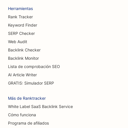
SEO para boleras
Herramientas
SEO para cervecerías
Rank Tracker
SEO para servicios de aumento mamario
Keyword Finder
SERP Checker
SEO para restaurantes buffet
Web Audit
SEO para hamburgueserías
Backlink Checker
SEO para pastelerías
Backlink Monitor
Lista de comprobación SEO
SEO para concesionarios de coches
AI Article Writer
SEO para cirujanos de quemaduras
GRATIS: Simulador SERP
SEO para lavaderos de coches
Más de Ranktracker
SEO para cafeterías
White Label SaaS Backlink Service
Cómo funciona
SEO para tiendas de alfombras y suelos
Programa de afiliados
SEO para restaurantes de comida informal