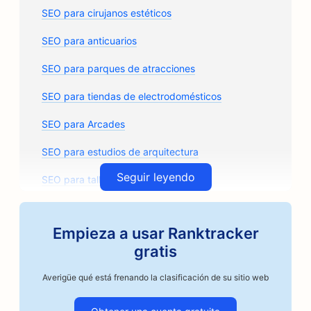
SEO para cirujanos estéticos
SEO para anticuarios
SEO para parques de atracciones
SEO para tiendas de electrodomésticos
SEO para Arcades
SEO para estudios de arquitectura
Seguir leyendo
SEO para talleres de carrocería
SEO para tiendas de recambios de automóviles
Empieza a usar Ranktracker
SEO para clases de arte
gratis
SEO para talleres de reparación de automóviles
Averigüe qué está frenando la clasificación de su sitio web
SEO para tostadores de café artesanos