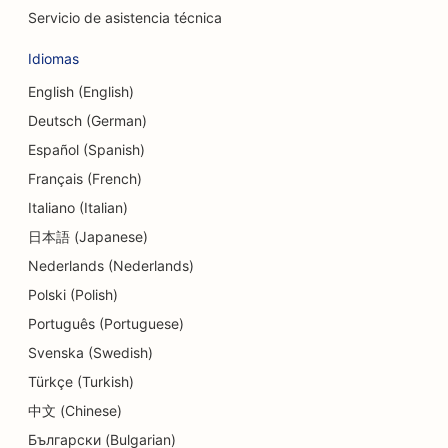
Servicio de asistencia técnica
SEO para tiendas de cupcakes
Idiomas
SEO para estudios de danza
English (English)
SEO para guarderías
Deutsch (German)
SEO para servicios de asesoramiento sobre
Español (Spanish)
deudas
Français (French)
Italiano (Italian)
SEO para clínicas dentales
日本語 (Japanese)
SEO para tiendas de delicatessen
Nederlands (Nederlands)
SEO para comensales
Polski (Polish)
Português (Portuguese)
SEO para servicios de dermoabrasión
Svenska (Swedish)
SEO para tiendas de detalles
Türkçe (Turkish)
SEO para tiendas de donuts
中文 (Chinese)
Български (Bulgarian)