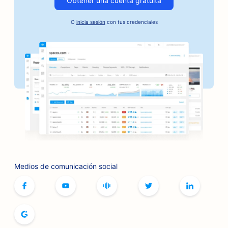
Obtener una cuenta gratuita
SEO para servicios de fianzas
O
inicia sesión
con tus credenciales
SEO para empresas de automoción
SEO para panaderías
SEO para peluquerías
SEO para bancos
SEO para librerías
SEO para barbacoas
SEO para cafeterías de juegos de mesa
Medios de comunicación social
SEO para servicios de botox y rellenos
SEO para boutiques
SEO para panaderías