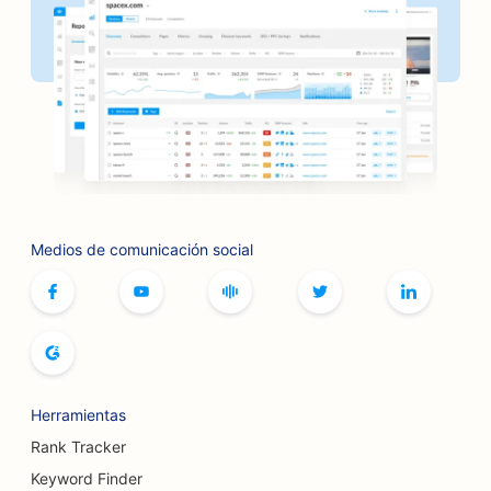
SEO para bancos
SEO para peluquerías
SEO para cafeterías de juegos de mesa
SEO para barbacoas
SEO para librerías
Medios de comunicación social
SEO para servicios de botox y rellenos
SEO para boleras
SEO para panaderías
SEO para boutiques
Herramientas
SEO para restaurantes buffet
Rank Tracker
SEO para servicios de aumento mamario
Keyword Finder