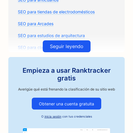
SEO para tiendas de electrodomésticos
SEO para Arcades
SEO para estudios de arquitectura
Seguir leyendo
SEO para clases de arte
SEO para tiendas de recambios de automóviles
Empieza a usar Ranktracker
SEO para talleres de carrocería
gratis
SEO para talleres de reparación de automóviles
Averigüe qué está frenando la clasificación de su sitio web
SEO para empresas de automoción
Obtener una cuenta gratuita
SEO para tostadores de café artesanos
O
inicia sesión
con tus credenciales
SEO para servicios de fianzas
SEO para panaderías