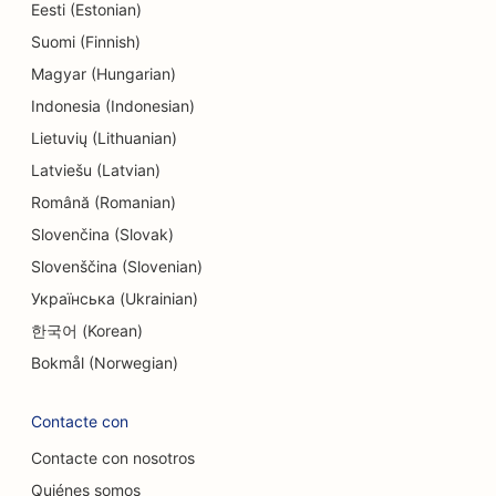
SEO para electricistas
Eesti (Estonian)
Suomi (Finnish)
SEO para tiendas de electrónica
Magyar (Hungarian)
SEO para endodoncistas
Indonesia (Indonesian)
Lietuvių (Lithuanian)
SEO para empresas de ingeniería
Latviešu (Latvian)
SEO para entretenimiento y ocio
Română (Romanian)
SEO para Escape Rooms
Slovenčina (Slovak)
Slovenščina (Slovenian)
OE para restaurantes étnicos
Українська (Ukrainian)
SEO para servicios de lifting facial
한국어 (Korean)
SEO para restaurantes de la granja a la mesa
Bokmål (Norwegian)
SEO para restaurantes familiares
Contacte con
SEO para restaurantes de comida rápida
Contacte con nosotros
Quiénes somos
SEO para servicios financieros