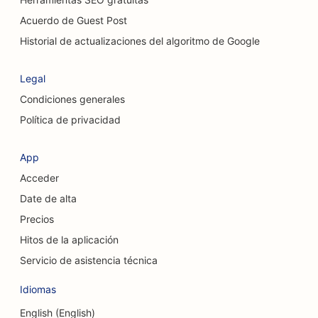
SEO para servicios de peeling químico
Acuerdo de Guest Post
SEO para servicios de limpieza
Historial de actualizaciones del algoritmo de Google
SEO para cirujanos estéticos
Legal
SEO para cirujanos craneofaciales
Condiciones generales
Política de privacidad
SEO para cafeterías
SEO para empresas de consultoría
App
Acceder
SEO para tiendas de ropa
Date de alta
SEO para cooperativas de crédito
Precios
SEO para tiendas de cupcakes
Hitos de la aplicación
Servicio de asistencia técnica
SEO para servicios de cambio de divisas
Idiomas
SEO para estudios de danza
English (English)