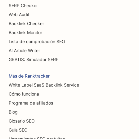
SERP Checker
SEO para hamburgueserías
Web Audit
SEO para cafeterías
Backlink Checker
SEO para cervecerías
Backlink Monitor
Lista de comprobación SEO
SEO para cirujanos de quemaduras
AI Article Writer
SEO para concesionarios de coches
GRATIS: Simulador SERP
SEO para pastelerías
Más de Ranktracker
SEO para lavaderos de coches
White Label SaaS Backlink Service
Cómo funciona
SEO para tiendas de alfombras y suelos
Programa de afiliados
SEO para restaurantes de comida informal
Blog
SEO para cafeterías para gatos
Glosario SEO
Guía SEO
SEO para quiroprácticos
Herramientas SEO gratuitas