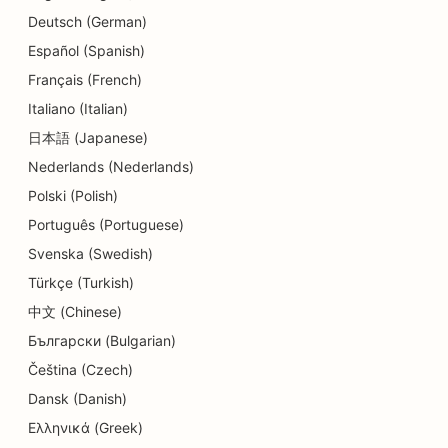
SEO para guarderías
Deutsch (German)
SEO para servicios de asesoramiento sobre
Español (Spanish)
deudas
Français (French)
Italiano (Italian)
SEO para tiendas de delicatessen
日本語 (Japanese)
SEO para clínicas dentales
Nederlands (Nederlands)
SEO para servicios de dermoabrasión
Polski (Polish)
Português (Portuguese)
SEO para tiendas de detalles
Svenska (Swedish)
SEO para tiendas de donuts
Türkçe (Turkish)
SEO para comensales
中文 (Chinese)
Български (Bulgarian)
SEO para tintorerías
Čeština (Czech)
SEO para Servicios de Educación y Atención a la
Dansk (Danish)
Infancia
Ελληνικά (Greek)