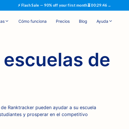
⚡ Flash Sale — 90% off your first month
⏳
00
:
29
:
46
→
tas
Cómo funciona
Precios
Blog
Ayuda
 escuelas de
de Ranktracker pueden ayudar a su escuela
studiantes y prosperar en el competitivo