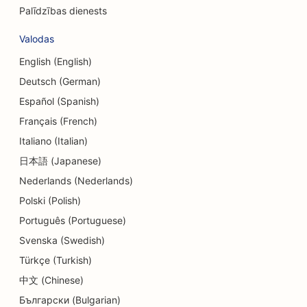
Palīdzības dienests
SEO valūtas maiņas pakalpojumiem
Valodas
SEO deju studijām
English (English)
SEO dienas aprūpes centriem
Deutsch (German)
SEO parādu konsultāciju pakalpojumiem
Español (Spanish)
Français (French)
SEO veikaliem Delis
Italiano (Italian)
SEO zobārstniecības klīnikām
日本語 (Japanese)
Nederlands (Nederlands)
SEO Dermabrāzijas pakalpojumiem
Polski (Polish)
SEO detalizētiem veikaliem
Português (Portuguese)
SEO Donut veikaliem
Svenska (Swedish)
Türkçe (Turkish)
SEO ēdinātājiem
中文 (Chinese)
SEO ķīmiskajām tīrītavām
Български (Bulgarian)