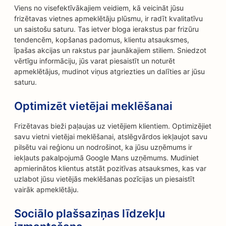
Viens no visefektīvākajiem veidiem, kā veicināt jūsu
frizētavas vietnes apmeklētāju plūsmu, ir radīt kvalitatīvu
un saistošu saturu. Tas ietver bloga ierakstus par frizūru
tendencēm, kopšanas padomus, klientu atsauksmes,
īpašas akcijas un rakstus par jaunākajiem stiliem. Sniedzot
vērtīgu informāciju, jūs varat piesaistīt un noturēt
apmeklētājus, mudinot viņus atgriezties un dalīties ar jūsu
saturu.
Optimizēt vietējai meklēšanai
Frizētavas bieži paļaujas uz vietējiem klientiem. Optimizējiet
savu vietni vietējai meklēšanai, atslēgvārdos iekļaujot savu
pilsētu vai reģionu un nodrošinot, ka jūsu uzņēmums ir
iekļauts pakalpojumā Google Mans uzņēmums. Mudiniet
apmierinātos klientus atstāt pozitīvas atsauksmes, kas var
uzlabot jūsu vietējās meklēšanas pozīcijas un piesaistīt
vairāk apmeklētāju.
Sociālo plašsaziņas līdzekļu