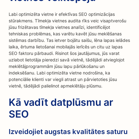
Labi optimizēta vietne ir efektīvas SEO optimizācijas
stūrakmens. Tīmekļa vietnes audita rīks veic visaptverošu
jūsu frizētavas tīmekļa vietnes analīzi, identificējot
tehniskas problēmas, kas varētu kavēt jūsu meklēšanas
sistēmas darbību. Tas ietver bojātu saišu, lēna lapas ielādes
laika, ērtuma lietošanai mobilajās ierīcēs un citu uz lapas
SEO faktoru pārbaudi. Risinot šos jautājumus, jūs varat
uzlabot lietotāja pieredzi savā vietnē, tādējādi atvieglojot
meklētājprogrammām jūsu lapu pārlūkošanu un
indeksēšanu. Labi optimizēta vietne nodrošina, ka
potenciālie klienti var viegli atrast un pārvietoties jūsu
vietnē, tādējādi palielinot apmeklētāju plūsmu.
Kā vadīt datplūsmu ar
SEO
Izveidojiet augstas kvalitātes saturu