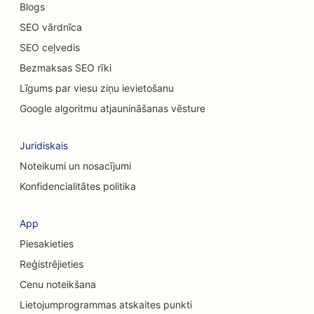
Blogs
SEO kaķu kafejnīcām
SEO vārdnīca
SEO ceļvedis
SEO hiropraktiķiem
Bezmaksas SEO rīki
Ķīmiskā pīlinga pakalpojumu SEO
Līgums par viesu ziņu ievietošanu
SEO tīrīšanas pakalpojumiem
Google algoritmu atjaunināšanas vēsture
SEO kosmētikas ķirurgiem
Juridiskais
SEO galvaskausa ķirurgiem
Noteikumi un nosacījumi
Konfidencialitātes politika
SEO kafijas veikaliem
SEO konsultāciju uzņēmumiem
App
Piesakieties
SEO kredītkooperatīvajām sabiedrībām
Reģistrējieties
SEO apģērbu veikaliem
Cenu noteikšana
SEO kēksiņu veikaliem
Lietojumprogrammas atskaites punkti