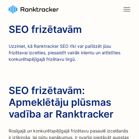
SEO frizētavām
Uzziniet, kā Ranktracker SEO rīki var palīdzēt jūsu
frizētavai izcelties, piesaistīt vairāk klientu un attīstīties
konkurētspējīgajā frizētavu tirgū.
SEO frizētavām:
Apmeklētāju plūsmas
vadība ar Ranktracker
Rosīgajā un konkurētspējīgajā frizētavu pasaulē izcelšanās
ir izšķiroša, lai gūtu panākumus. Ir svarīgi piedāvāt augstas