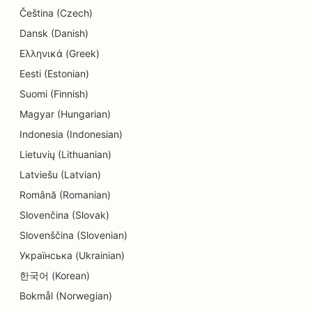
SEO izglītības un bērnu aprūpes pakalpojumiem
Čeština (Czech)
Dansk (Danish)
SEO elektriķiem
Ελληνικά (Greek)
SEO elektronikas veikaliem
Eesti (Estonian)
Suomi (Finnish)
SEO endodontiem
Magyar (Hungarian)
SEO inženiertehniskajiem uzņēmumiem
Indonesia (Indonesian)
SEO izklaidei un atpūtai
Lietuvių (Lithuanian)
Latviešu (Latvian)
SEO izbēgšanas istabām
Română (Romanian)
EO etniskajiem restorāniem
Slovenčina (Slovak)
SEO sejas liftinga pakalpojumiem
Slovenščina (Slovenian)
Українська (Ukrainian)
SEO restorāniem, kas darbojas no lauku
한국어 (Korean)
saimniecības līdz galdam
Bokmål (Norwegian)
SEO ģimenes restorāniem