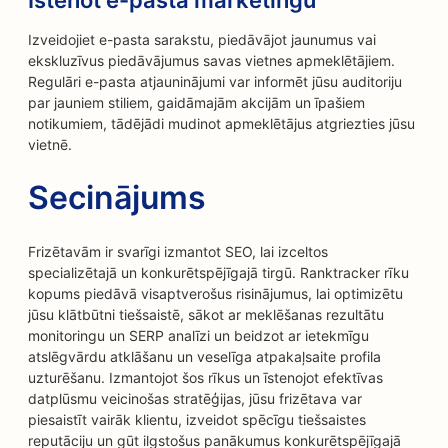
Īstenot e-pasta mārketingu
Izveidojiet e-pasta sarakstu, piedāvājot jaunumus vai
ekskluzīvus piedāvājumus savas vietnes apmeklētājiem.
Regulāri e-pasta atjauninājumi var informēt jūsu auditoriju
par jauniem stiliem, gaidāmajām akcijām un īpašiem
notikumiem, tādējādi mudinot apmeklētājus atgriezties jūsu
vietnē.
Secinājums
Frizētavām ir svarīgi izmantot SEO, lai izceltos
specializētajā un konkurētspējīgajā tirgū. Ranktracker rīku
kopums piedāvā visaptverošus risinājumus, lai optimizētu
jūsu klātbūtni tiešsaistē, sākot ar meklēšanas rezultātu
monitoringu un SERP analīzi un beidzot ar ietekmīgu
atslēgvārdu atklāšanu un veselīga atpakaļsaite profila
uzturēšanu. Izmantojot šos rīkus un īstenojot efektīvas
datplūsmu veicinošas stratēģijas, jūsu frizētava var
piesaistīt vairāk klientu, izveidot spēcīgu tiešsaistes
reputāciju un gūt ilgstošus panākumus konkurētspējīgajā