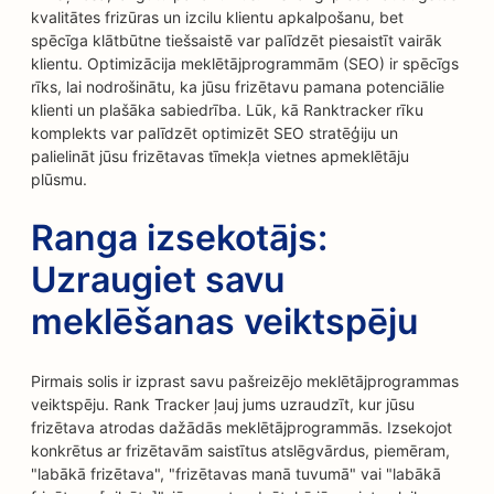
kvalitātes frizūras un izcilu klientu apkalpošanu, bet
spēcīga klātbūtne tiešsaistē var palīdzēt piesaistīt vairāk
klientu. Optimizācija meklētājprogrammām (SEO) ir spēcīgs
rīks, lai nodrošinātu, ka jūsu frizētavu pamana potenciālie
klienti un plašāka sabiedrība. Lūk, kā Ranktracker rīku
komplekts var palīdzēt optimizēt SEO stratēģiju un
palielināt jūsu frizētavas tīmekļa vietnes apmeklētāju
plūsmu.
Ranga izsekotājs:
Uzraugiet savu
meklēšanas veiktspēju
Pirmais solis ir izprast savu pašreizējo meklētājprogrammas
veiktspēju. Rank Tracker ļauj jums uzraudzīt, kur jūsu
frizētava atrodas dažādās meklētājprogrammās. Izsekojot
konkrētus ar frizētavām saistītus atslēgvārdus, piemēram,
"labākā frizētava", "frizētavas manā tuvumā" vai "labākā