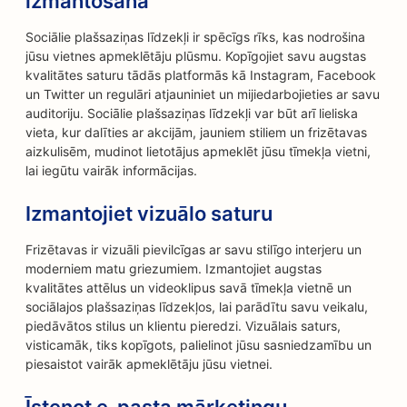
izmantošana
Sociālie plašsaziņas līdzekļi ir spēcīgs rīks, kas nodrošina
jūsu vietnes apmeklētāju plūsmu. Kopīgojiet savu augstas
kvalitātes saturu tādās platformās kā Instagram, Facebook
un Twitter un regulāri atjauniniet un mijiedarbojieties ar savu
auditoriju. Sociālie plašsaziņas līdzekļi var būt arī lieliska
vieta, kur dalīties ar akcijām, jauniem stiliem un frizētavas
aizkulisēm, mudinot lietotājus apmeklēt jūsu tīmekļa vietni,
lai iegūtu vairāk informācijas.
Izmantojiet vizuālo saturu
Frizētavas ir vizuāli pievilcīgas ar savu stilīgo interjeru un
moderniem matu griezumiem. Izmantojiet augstas
kvalitātes attēlus un videoklipus savā tīmekļa vietnē un
sociālajos plašsaziņas līdzekļos, lai parādītu savu veikalu,
piedāvātos stilus un klientu pieredzi. Vizuālais saturs,
visticamāk, tiks kopīgots, palielinot jūsu sasniedzamību un
piesaistot vairāk apmeklētāju jūsu vietnei.