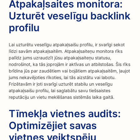
Atpakaļsaites monitora:
Uzturēt veselīgu backlink
profilu
Lai uzturētu veselīgu atpakaļsaišu profilu, ir svarīgi sekot
līdzi savām atpakaļsaitēm. Atpakaļsaiteņu monitora rīks
palīdz jums uzraudzīt jūsu atpakaļsaiteņu statusu,
nodrošinot, ka tās joprojām ir aktīvas un atbilstošas. Šis rīks
brīdina jūs par zaudētiem vai bojātiem atpakaļsaitēm, ļaujot
jums nekavējoties rīkoties, lai tās aizstātu vai labotu.
Frizētavām ir ļoti svarīgi uzturēt stabilu un veselīgu
atpakaļsaišu profilu, lai saglabātu savu tiešsaistes
reputāciju un vietu meklēšanas sistēmās laika gaitā.
Tīmekļa vietnes audits:
Optimizējiet savas
vietnes veiktspēju