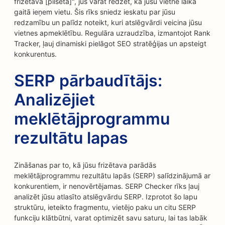
frizētava [pilsēta]", jūs varat redzēt, kā jūsu vietne laika
gaitā ieņem vietu. Šis rīks sniedz ieskatu par jūsu
redzamību un palīdz noteikt, kuri atslēgvārdi veicina jūsu
vietnes apmeklētību. Regulāra uzraudzība, izmantojot Rank
Tracker, ļauj dinamiski pielāgot SEO stratēģijas un apsteigt
konkurentus.
SERP pārbaudītājs:
Analizējiet
meklētājprogrammu
rezultātu lapas
Zināšanas par to, kā jūsu frizētava parādās
meklētājprogrammu rezultātu lapās (SERP) salīdzinājumā ar
konkurentiem, ir nenovērtējamas. SERP Checker rīks ļauj
analizēt jūsu atlasīto atslēgvārdu SERP. Izprotot šo lapu
struktūru, ieteikto fragmentu, vietējo paku un citu SERP
funkciju klātbūtni, varat optimizēt savu saturu, lai tas labāk