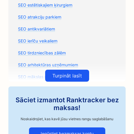
SEO estētiskajiem ķirurgiem
SEO atrakciju parkiem
SEO antikvariātiem
SEO ierīču veikaliem
SEO tirdzniecības zālēm
SEO arhitektūras uzņēmumiem
Turpināt lasīt
SEO mākslas nodarbībām
SEO auto rezerves daļu veikaliem
Sāciet izmantot Ranktracker bez
SEO autoservisiem
maksas!
SEO automobiļu nozares uzņēmumiem
Noskaidrojiet, kas kavē jūsu vietnes rangu saglabāšanu
SEO amatnieciskās kafijas grauzdētavām
Iegūstiet bezmaksas kontu