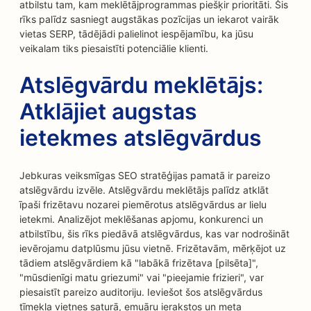
atbilstu tam, kam meklētājprogrammas piešķir prioritāti. Šis
rīks palīdz sasniegt augstākas pozīcijas un iekarot vairāk
vietas SERP, tādējādi palielinot iespējamību, ka jūsu
veikalam tiks piesaistīti potenciālie klienti.
Atslēgvārdu meklētājs:
Atklājiet augstas
ietekmes atslēgvārdus
Jebkuras veiksmīgas SEO stratēģijas pamatā ir pareizo
atslēgvārdu izvēle. Atslēgvārdu meklētājs palīdz atklāt
īpaši frizētavu nozarei piemērotus atslēgvārdus ar lielu
ietekmi. Analizējot meklēšanas apjomu, konkurenci un
atbilstību, šis rīks piedāvā atslēgvārdus, kas var nodrošināt
ievērojamu datplūsmu jūsu vietnē. Frizētavām, mērķējot uz
tādiem atslēgvārdiem kā "labākā frizētava [pilsēta]",
"mūsdienīgi matu griezumi" vai "pieejamie frizieri", var
piesaistīt pareizo auditoriju. Ieviešot šos atslēgvārdus
tīmekļa vietnes saturā, emuāru ierakstos un meta