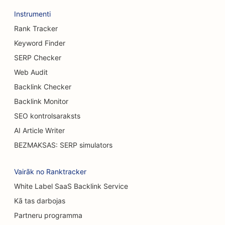
SEO bufetes restorāniem
Instrumenti
SEO veikaliem
Rank Tracker
SEO krūšu palielināšanas pakalpojumiem
Keyword Finder
SERP Checker
SEO burgeru kravas automašīnām
Web Audit
SEO alus darītavām
Backlink Checker
SEO kafejnīcām
Backlink Monitor
SEO kontrolsaraksts
SEO apdegumu ķirurgiem
AI Article Writer
SEO automobiļu dīleriem
BEZMAKSAS: SERP simulators
SEO kūku veikaliem
Vairāk no Ranktracker
SEO paklāju un grīdas segumu veikaliem
White Label SaaS Backlink Service
Kā tas darbojas
SEO automobiļu mazgātuvēm
Partneru programma
SEO gadījuma ēdināšanas restorāniem