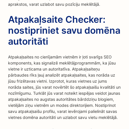
aprakstos, varat uzlabot savu pozīciju meklētājā.
Atpakaļsaite Checker:
nostipriniet savu domēna
autoritāti
Atpakaļsaites no cienījamām vietnēm ir ļoti svarīgs SEO
komponents, kas signalizē meklētājprogrammām, ka jūsu
vietne ir uzticama un autoritatīva. Atpakaļsaiteņu
pārbaudes rīks ļauj analizēt atpakaļsaites, kas norāda uz
jūsu frizētavas vietni. Izprotot, kuras vietnes uz jums
norāda saites, jūs varat novērtēt šo atpakaļsaišu kvalitāti un
nozīmīgumu. Turklāt jūs varat noteikt iespējas veidot jaunas
atpakaļsaites no augstas autoritātes bārddziņu blogiem,
vietējām ziņu vietnēm un modes direktorijiem. Nostiprinot
savu atpakaļsaišu profilu, varat ievērojami palielināt savas
vietnes domēna autoritāti un uzlabot savu vietu meklētājā.