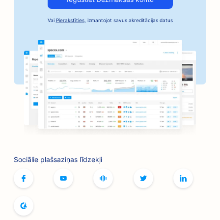
SEO autoservisiem
Vai
Pierakstīties
, izmantojot savus akreditācijas datus
SEO Bail Bonds pakalpojumiem
SEO maiznīcām
SEO bankām
SEO frizētavām
SEO galda spēļu kafejnīcām
SEO optimizācija grila galdiem
SEO grāmatnīcām
Sociālie plašsaziņas līdzekļi
SEO botoksa un filleru pakalpojumiem
SEO boulinga zālēm
SEO maizes ceptuvēm