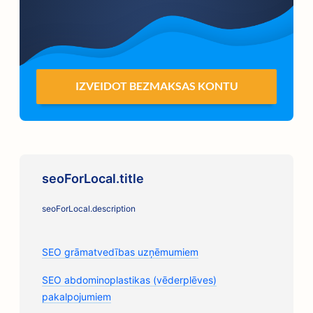
IZVEIDOT BEZMAKSAS KONTU
seoForLocal.title
seoForLocal.description
SEO grāmatvedības uzņēmumiem
SEO abdominoplastikas (vēderplēves)
pakalpojumiem