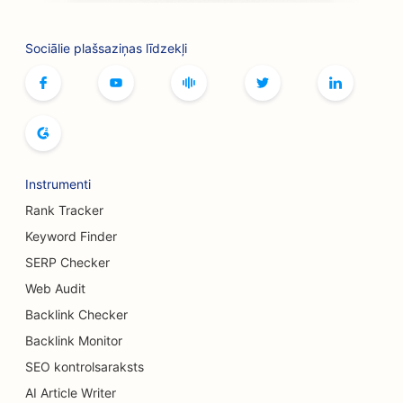
SEO boulinga zālēm
Sociālie plašsaziņas līdzekļi
SEO galda spēļu kafejnīcām
SEO grāmatnīcām
SEO maizes ceptuvēm
SEO alus darītavām
Instrumenti
SEO krūšu palielināšanas pakalpojumiem
Rank Tracker
SEO bufetes restorāniem
Keyword Finder
SERP Checker
SEO burgeru kravas automašīnām
Web Audit
SEO apdegumu ķirurgiem
Backlink Checker
SEO kafejnīcām
Backlink Monitor
SEO kontrolsaraksts
SEO kūku veikaliem
AI Article Writer