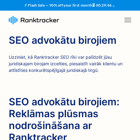
⚡ Flash Sale — 90% off your first month
⏳
00
:
29
:
45
→
SEO advokātu birojiem
Uzziniet, kā Ranktracker SEO rīki var palīdzēt jūsu
juridiskajam birojam izcelties, piesaistīt vairāk klientu un
attīstīties konkurētspējīgajā juridiskajā tirgū.
SEO advokātu birojiem:
Reklāmas plūsmas
nodrošināšana ar
Ranktracker