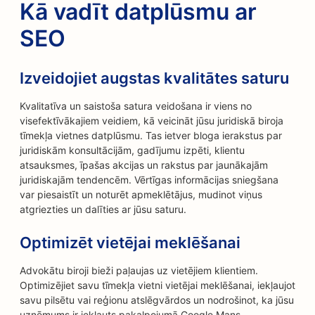
Kā vadīt datplūsmu ar
SEO
Izveidojiet augstas kvalitātes saturu
Kvalitatīva un saistoša satura veidošana ir viens no
visefektīvākajiem veidiem, kā veicināt jūsu juridiskā biroja
tīmekļa vietnes datplūsmu. Tas ietver bloga ierakstus par
juridiskām konsultācijām, gadījumu izpēti, klientu
atsauksmes, īpašas akcijas un rakstus par jaunākajām
juridiskajām tendencēm. Vērtīgas informācijas sniegšana
var piesaistīt un noturēt apmeklētājus, mudinot viņus
atgriezties un dalīties ar jūsu saturu.
Optimizēt vietējai meklēšanai
Advokātu biroji bieži paļaujas uz vietējiem klientiem.
Optimizējiet savu tīmekļa vietni vietējai meklēšanai, iekļaujot
savu pilsētu vai reģionu atslēgvārdos un nodrošinot, ka jūsu
uzņēmums ir iekļauts pakalpojumā Google Mans