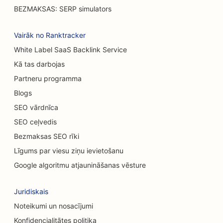
SEO optimizācija grila galdiem
BEZMAKSAS: SERP simulators
SEO gadījuma ēdināšanas restorāniem
Vairāk no Ranktracker
SEO paklāju un grīdas segumu veikaliem
White Label SaaS Backlink Service
Kā tas darbojas
SEO automobiļu mazgātuvēm
Partneru programma
SEO automobiļu dīleriem
Blogs
SEO tīrīšanas pakalpojumiem
SEO vārdnīca
SEO ceļvedis
SEO hiropraktiķiem
Bezmaksas SEO rīki
SEO kaķu kafejnīcām
Līgums par viesu ziņu ievietošanu
Ķīmiskā pīlinga pakalpojumu SEO
Google algoritmu atjaunināšanas vēsture
SEO apģērbu veikaliem
Juridiskais
SEO galvaskausa ķirurgiem
Noteikumi un nosacījumi
Konfidencialitātes politika