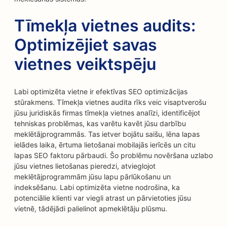
Tīmekļa vietnes audits:
Optimizējiet savas
vietnes veiktspēju
Labi optimizēta vietne ir efektīvas SEO optimizācijas
stūrakmens. Tīmekļa vietnes audita rīks veic visaptverošu
jūsu juridiskās firmas tīmekļa vietnes analīzi, identificējot
tehniskas problēmas, kas varētu kavēt jūsu darbību
meklētājprogrammās. Tas ietver bojātu saišu, lēna lapas
ielādes laika, ērtuma lietošanai mobilajās ierīcēs un citu
lapas SEO faktoru pārbaudi. Šo problēmu novēršana uzlabo
jūsu vietnes lietošanas pieredzi, atvieglojot
meklētājprogrammām jūsu lapu pārlūkošanu un
indeksēšanu. Labi optimizēta vietne nodrošina, ka
potenciālie klienti var viegli atrast un pārvietoties jūsu
vietnē, tādējādi palielinot apmeklētāju plūsmu.