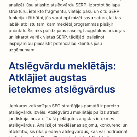
analizēt jūsu atlasīto atslēgvārdu SERP. Izprotot šo lapu
struktūru, ieteikto fragmentu, vietējo paku un citu SERP
funkciju klātbūtni, jūs varat optimizēt savu saturu, lai tas
labāk atbilstu tam, kam meklētājprogrammas piešķir
prioritāti. Šis rīks palīdz jums sasniegt augstākas pozīcijas
un iekarot vairāk vietas SERP, tādējādi palielinot
iespējamību piesaistīt potenciālos klientus jūsu
uzņēmumam.
Atslēgvārdu meklētājs:
Atklājiet augstas
ietekmes atslēgvārdus
Jebkuras veiksmīgas SEO stratēģijas pamatā ir pareizo
atslēgvārdu izvēle. Atslēgvārdu meklētājs palīdz atrast
juridiskajai nozarei īpaši pielāgotus augstas ietekmes
atslēgvārdus. Analizējot meklēšanas apjomu, konkurenci un
atbilstību, šis rīks piedāvā atslēgvārdus, kas var nodrošināt