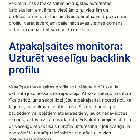
veidot jaunas atpakaļsaites no augstas autoritātes
juridiskajiem emuāriem, vietējām ziņu vietnēm un
profesionāliem direktorijiem. Nostiprinot savu atpakaļsaišu
profilu, varat ievērojami palielināt savas vietnes domēna
autoritāti un uzlabot savu vietu meklētājā.
Atpakaļsaites monitora:
Uzturēt veselīgu backlink
profilu
Veselīga atpakaļsaites profila uzturēšana ir būtiska, lai
uzturētu jūsu tiešsaistes reputāciju. Atpakaļsaiteņu monitora
rīks palīdz jums sekot līdzi jūsu atpakaļsaitei, nodrošinot, ka
tā joprojām ir aktīva un atbilstoša. Šis rīks brīdina par
zaudētiem vai bojātiem atpakaļsaitiem, ļaujot nekavējoties
rīkoties, lai tos aizstātu vai labotu. Advokātu birojiem stabilu
un veselīgu atpakaļsaišu profila uzturēšana ir ļoti svarīga, lai
nodrošinātu noturīgu tiešsaistes reputāciju un vietu
meklēšanas sistēmās.