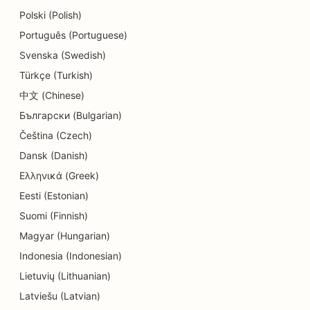
Polski (Polish)
SEO ēdinātājiem
Português (Portuguese)
SEO kēksiņu veikaliem
Svenska (Swedish)
Türkçe (Turkish)
SEO izglītības un bērnu aprūpes pakalpojumiem
中文 (Chinese)
SEO elektriķiem
Български (Bulgarian)
SEO Donut veikaliem
Čeština (Czech)
Dansk (Danish)
SEO ķīmiskajām tīrītavām
Ελληνικά (Greek)
SEO elektronikas veikaliem
Eesti (Estonian)
Suomi (Finnish)
SEO inženiertehniskajiem uzņēmumiem
Magyar (Hungarian)
SEO endodontiem
Indonesia (Indonesian)
SEO izklaidei un atpūtai
Lietuvių (Lithuanian)
Latviešu (Latvian)
SEO izbēgšanas istabām