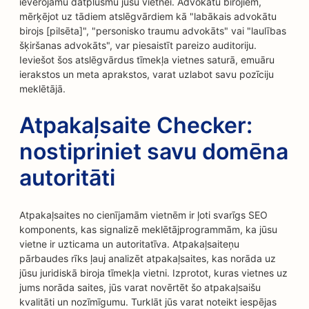
ievērojamu datplūsmu jūsu vietnei. Advokātu birojiem,
mērķējot uz tādiem atslēgvārdiem kā "labākais advokātu
birojs [pilsēta]", "personisko traumu advokāts" vai "laulības
šķiršanas advokāts", var piesaistīt pareizo auditoriju.
Ieviešot šos atslēgvārdus tīmekļa vietnes saturā, emuāru
ierakstos un meta aprakstos, varat uzlabot savu pozīciju
meklētājā.
Atpakaļsaite Checker:
nostipriniet savu domēna
autoritāti
Atpakaļsaites no cienījamām vietnēm ir ļoti svarīgs SEO
komponents, kas signalizē meklētājprogrammām, ka jūsu
vietne ir uzticama un autoritatīva. Atpakaļsaiteņu
pārbaudes rīks ļauj analizēt atpakaļsaites, kas norāda uz
jūsu juridiskā biroja tīmekļa vietni. Izprotot, kuras vietnes uz
jums norāda saites, jūs varat novērtēt šo atpakaļsaišu
kvalitāti un nozīmīgumu. Turklāt jūs varat noteikt iespējas