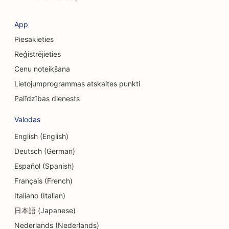
SEO kafijas veikaliem
SEO kredītkooperatīvajām sabiedrībām
App
Piesakieties
SEO konsultāciju uzņēmumiem
Reģistrējieties
SEO veikaliem Delis
Cenu noteikšana
SEO parādu konsultāciju pakalpojumiem
Lietojumprogrammas atskaites punkti
Palīdzības dienests
SEO valūtas maiņas pakalpojumiem
Valodas
SEO deju studijām
English (English)
SEO Dermabrāzijas pakalpojumiem
Deutsch (German)
SEO dienas aprūpes centriem
Español (Spanish)
Français (French)
SEO kosmētikas ķirurgiem
Italiano (Italian)
SEO zobārstniecības klīnikām
日本語 (Japanese)
Nederlands (Nederlands)
SEO detalizētiem veikaliem