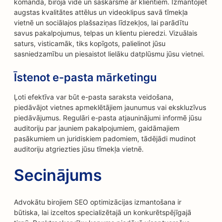
komanda, biroja vide un saskarsme ar klientiem. Izmantojiet
augstas kvalitātes attēlus un videoklipus savā tīmekļa
vietnē un sociālajos plašsaziņas līdzekļos, lai parādītu
savus pakalpojumus, telpas un klientu pieredzi. Vizuālais
saturs, visticamāk, tiks kopīgots, palielinot jūsu
sasniedzamību un piesaistot lielāku datplūsmu jūsu vietnei.
Īstenot e-pasta mārketingu
Ļoti efektīva var būt e-pasta saraksta veidošana,
piedāvājot vietnes apmeklētājiem jaunumus vai ekskluzīvus
piedāvājumus. Regulāri e-pasta atjauninājumi informē jūsu
auditoriju par jauniem pakalpojumiem, gaidāmajiem
pasākumiem un juridiskiem padomiem, tādējādi mudinot
auditoriju atgriezties jūsu tīmekļa vietnē.
Secinājums
Advokātu birojiem SEO optimizācijas izmantošana ir
būtiska, lai izceltos specializētajā un konkurētspējīgajā