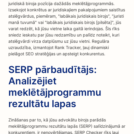
juridiskā biroja pozīcija dažādās meklētājprogrammās.
Izsekojot konkrētus ar juridiskajiem pakalpojumiem saistītus
atslēgvārdus, piemēram, "labākais juridiskais birojs", "juristi
manā tuvumā" vai "labākais juridiskais birojs [pilsēta]", jūs
varat redzēt, kā jūsu vietne laika gaitā ierindojas. Šis rīks
sniedz ieskatu par jūsu redzamību un palīdz noteikt, kuri
atslēgvārdi virza datplūsmu uz jūsu vietni. Regulāra
uzraudzība, izmantojot Rank Tracker, ļauj dinamiski
pielāgot SEO stratēģijas un apsteigt konkurentus.
SERP pārbaudītājs:
Analizējiet
meklētājprogrammu
rezultātu lapas
Zināšanas par to, kā jūsu advokātu birojs parādās
meklētājprogrammu rezultātu lapās (SERP) salīdzinājumā ar
konkurentiem, ir nenovērtējamas. SERP Checker rīks ļauj