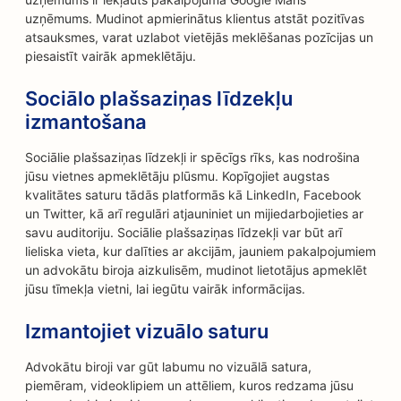
uzņēmums. Mudinot apmierinātus klientus atstāt pozitīvas
atsauksmes, varat uzlabot vietējās meklēšanas pozīcijas un
piesaistīt vairāk apmeklētāju.
Sociālo plašsaziņas līdzekļu
izmantošana
Sociālie plašsaziņas līdzekļi ir spēcīgs rīks, kas nodrošina
jūsu vietnes apmeklētāju plūsmu. Kopīgojiet augstas
kvalitātes saturu tādās platformās kā LinkedIn, Facebook
un Twitter, kā arī regulāri atjauniniet un mijiedarbojieties ar
savu auditoriju. Sociālie plašsaziņas līdzekļi var būt arī
lieliska vieta, kur dalīties ar akcijām, jauniem pakalpojumiem
un advokātu biroja aizkulisēm, mudinot lietotājus apmeklēt
jūsu tīmekļa vietni, lai iegūtu vairāk informācijas.
Izmantojiet vizuālo saturu
Advokātu biroji var gūt labumu no vizuālā satura,
piemēram, videoklipiem un attēliem, kuros redzama jūsu