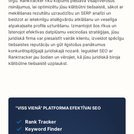
tirgū. Ranktracker rīku kopums piedāvā visaptverošus
risinājumus, lai optimizētu jūsu klātbūtni tiešsaistē, sākot ar
meklēšanas rezultātu uzraudzību un SERP analīzi un
beidzot ar ietekmīgu atslēgvārdu atklāšanu un veselīga
atpakaļsaite profila uzturēšanu. Izmantojot šos rīkus un
īstenojot efektīvas datplūsmu veicinošas stratēģijas, jūsu
juridiskā firma var piesaistīt vairāk klientu, izveidot spēcīgu
tiešsaistes reputāciju un gūt ilgstošus panākumus
konkurētspējīgajā juridiskajā nozarē. Ieguldiet SEO ar
Ranktracker jau šodien un vērojiet, kā jūsu juridiskā biroja
klātbūtne tiešsaistē uzplaukst.
"VISS VIENĀ" PLATFORMA EFEKTĪVAI SEO
Rank Tracker
Keyword Finder