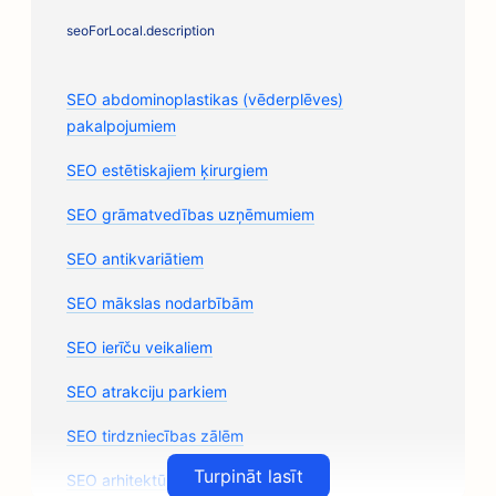
seoForLocal.description
SEO abdominoplastikas (vēderplēves)
pakalpojumiem
SEO estētiskajiem ķirurgiem
SEO grāmatvedības uzņēmumiem
SEO antikvariātiem
SEO mākslas nodarbībām
SEO ierīču veikaliem
SEO atrakciju parkiem
SEO tirdzniecības zālēm
Turpināt lasīt
SEO arhitektūras uzņēmumiem