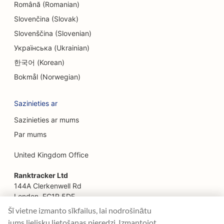
Română (Romanian)
EO etniskajiem restorāniem
Slovenčina (Slovak)
SEO restorāniem, kas darbojas no lauku
Slovenščina (Slovenian)
saimniecības līdz galdam
Українська (Ukrainian)
한국어 (Korean)
SEO sejas liftinga pakalpojumiem
Bokmål (Norwegian)
SEO ģimenes restorāniem
Sazinieties ar
SEO finanšu plānotājiem
Sazinieties ar mums
SEO ātrās ēdināšanas restorāniem
Par mums
SEO floristiem
United Kingdom Office
SEO restorāniem ar smalku maltīti
Ranktracker Ltd
SEO finanšu pakalpojumiem
144A Clerkenwell Rd
London, EC1R 5DF
SEO pārtikas veikaliem
Company No: 08820809
Šī vietne izmanto sīkfailus, lai nodrošinātu
felix@ranktracker.com
jums lielisku lietošanas pieredzi. Izmantojot