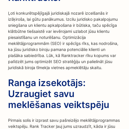
Ļoti konkurētspējīgajā juridiskajā nozarē izcelšanās ir
izšķiroša, lai gūtu panākumus. Izcilu juridisko pakalpojumu
sniegšana un klientu apkalpošana ir būtiska, taču spēcīga
klātbūtne tiešsaistē var ievērojami uzlabot jūsu klientu
piesaistīšanu un noturēšanu. Optimizācija
meklētājprogrammām (SEO) ir spēcīgs rīks, kas nodrošina,
ka jūsu juridisko biroju pamana potenciālie klienti un
plašāka sabiedrība. Lūk, kā Ranktracker rīku kopums var
palīdzēt jums optimizēt SEO stratēģiju un palielināt jūsu
juridiskā biroja tīmekļa vietnes apmeklētāju skaitu.
Ranga izsekotājs:
Uzraugiet savu
meklēšanas veiktspēju
Pirmais solis ir izprast savu pašreizējo meklētājprogrammas
veiktspēju. Rank Tracker ļauj jums uzraudzīt, kāda ir jūsu