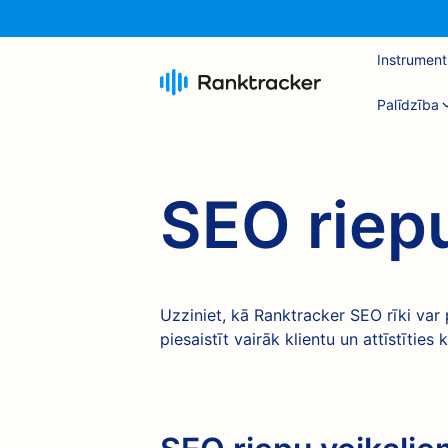
Instrument
Palīdzība
SEO riep
Uzziniet, kā Ranktracker SEO rīki var p
piesaistīt vairāk klientu un attīstītie