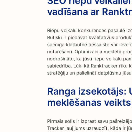
SEO riepu veikali
vadīšana ar Rankt
Riepu veikalu konkurences pasaulē izc
Būtiski ir piedāvāt kvalitatīvus produk
spēcīga klātbūtne tiešsaistē var ievēr
noturēšanu. Optimizācija meklētājprog
nodrošinātu, ka jūsu riepu veikalu pam
sabiedrība. Lūk, kā Ranktracker rīku 
stratēģiju un palielināt datplūsmu jūsu
Ranga izsekotājs: 
meklēšanas veikts
Pirmais solis ir izprast savu pašreiz
Tracker ļauj jums uzraudzīt, kāda ir j