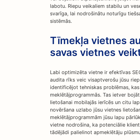
labotu. Riepu veikaliem stabilu un vese
svarīga, lai nodrošinātu noturīgu tieš
sistēmās.
Tīmekļa vietnes au
savas vietnes veik
Labi optimizēta vietne ir efektīvas S
audita rīks veic visaptverošu jūsu riep
identificējot tehniskas problēmas, kas
meklētājprogrammās. Tas ietver bojātu
lietošanai mobilajās ierīcēs un citu 
novēršana uzlabo jūsu vietnes lietošan
meklētājprogrammām jūsu lapu pārlūk
vietne nodrošina, ka potenciālie klienti
tādējādi palielinot apmeklētāju plūsmu