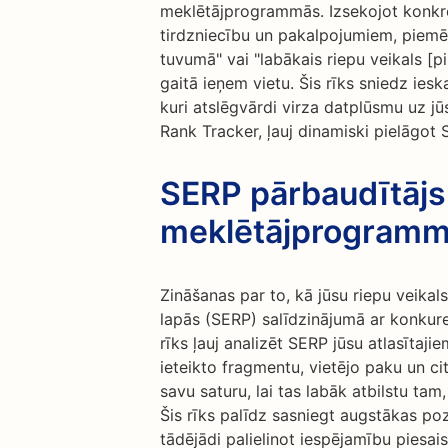
meklētājprogrammās. Izsekojot konkrēt
tirdzniecību un pakalpojumiem, piemēr
tuvumā" vai "labākais riepu veikals [pil
gaitā ieņem vietu. Šis rīks sniedz ies
kuri atslēgvārdi virza datplūsmu uz jū
Rank Tracker, ļauj dinamiski pielāgot 
SERP pārbaudītājs:
meklētājprogrammu
Zināšanas par to, kā jūsu riepu veika
lapās (SERP) salīdzinājumā ar konkur
rīks ļauj analizēt SERP jūsu atlasītaji
ieteikto fragmentu, vietējo paku un ci
savu saturu, lai tas labāk atbilstu ta
Šis rīks palīdz sasniegt augstākas poz
tādējādi palielinot iespējamību piesais