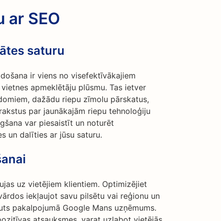
u ar SEO
tātes saturu
idošana ir viens no visefektīvākajiem
a vietnes apmeklētāju plūsmu. Tas ietver
domiem, dažādu riepu zīmolu pārskatus,
 rakstus par jaunākajām riepu tehnoloģiju
gšana var piesaistīt un noturēt
s un dalīties ar jūsu saturu.
šanai
aujas uz vietējiem klientiem. Optimizējiet
vārdos iekļaujot savu pilsētu vai reģionu un
ļauts pakalpojumā Google Mans uzņēmums.
pozitīvas atsauksmes, varat uzlabot vietējās