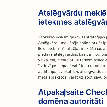
Atslēgvārdu meklēt
ietekmes atslēgvā
Jebkuras veiksmīgas SEO stratēģijas p
Atslēgvārdu meklētājs palīdz atklāt ī
lielu ietekmi. Analizējot meklēšanas ap
piedāvā atslēgvārdus, kas var nodroši
veikaliem, mērķējot uz tādiem atslēgvā
"izdevīgas riepas" vai "riepu remonta 
auditoriju. Ieviešot šos atslēgvārdus 
meta aprakstos, varat uzlabot savu po
Atpakaļsaite Check
domēna autoritāti