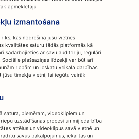
rāk apmeklētāju.
zekļu izmantošana
s rīks, kas nodrošina jūsu vietnes
s kvalitātes saturu tādās platformās kā
ī sadarbojieties ar savu auditoriju, regulāri
Sociālie plašsaziņas līdzekļi var būt arī
, jaunām riepām un ieskatu veikala darbības
 jūsu tīmekļa vietni, lai iegūtu vairāk
ru
lā satura, piemēram, videoklipiem un
, riepu uzstādīšanas procesi un mijiedarbība
itātes attēlus un videoklipus savā vietnē un
parādītu savus pakalpojumus, iekārtas un