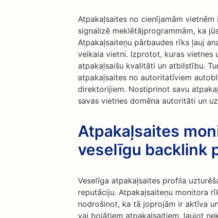
Atpakaļsaites no cienījamām vietnēm i
signalizē meklētājprogrammām, ka jūsu
Atpakaļsaiteņu pārbaudes rīks ļauj ana
veikala vietni. Izprotot, kuras vietnes
atpakaļsaišu kvalitāti un atbilstību. T
atpakaļsaites no autoritatīviem autob
direktorijiem. Nostiprinot savu atpakaļ
savas vietnes domēna autoritāti un uz
Atpakaļsaites moni
veselīgu backlink p
Veselīga atpakaļsaites profila uzturēša
reputāciju. Atpakaļsaiteņu monitora rīk
nodrošinot, ka tā joprojām ir aktīva un
vai bojātiem atpakaļsaitiem, ļaujot neka