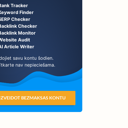
Rank Tracker
Keyword Finder
SERP Checker
Backlink Checker
Backlink Monitor
Website Audit
AI Article Writer
dojiet savu kontu šodien.
ītkarte nav nepieciešama.
IZVEIDOT BEZMAKSAS KONTU