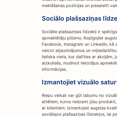
meklēšanas pozīcijas un piesaistīt vai
Sociālo plašsaziņas līd
Sociālie plašsaziņas līdzekļi ir spēcīg
apmeklētāju plūsmu. Kopīgojiet augsta
Facebook, Instagram un LinkedIn, kā ar
veicot atjauninājumus un mijiedarbību. 
lieliska vieta, kur dalīties ar akcijām
aizkulisēs, mudinot lietotājus apmeklēt
informācijas.
Izmantojiet vizuālo satu
Riepu veikali var gūt labumu no vizuā
attēliem, kuros redzami jūsu produkti
ar klientiem. Izmantojiet augstas kval
sociālajos plašsaziņas līdzekļos, lai 