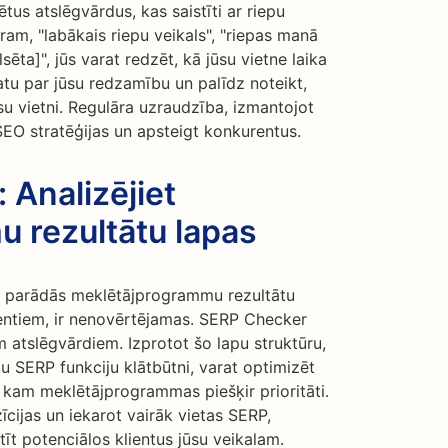
us atslēgvārdus, kas saistīti ar riepu
am, "labākais riepu veikals", "riepas manā
sēta]", jūs varat redzēt, kā jūsu vietne laika
katu par jūsu redzamību un palīdz noteikt,
su vietni. Regulāra uzraudzība, izmantojot
SEO stratēģijas un apsteigt konkurentus.
 Analizējiet
 rezultātu lapas
ls parādās meklētājprogrammu rezultātu
entiem, ir nenovērtējamas. SERP Checker
em atslēgvārdiem. Izprotot šo lapu struktūru,
tu SERP funkciju klātbūtni, varat optimizēt
m, kam meklētājprogrammas piešķir prioritāti.
īcijas un iekarot vairāk vietas SERP,
tīt potenciālos klientus jūsu veikalam.