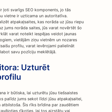
r ļoti svarīgs SEO komponents, jo tās
 vietne ir uzticama un autoritatīva.
lizēt atpakaļsaites, kas norāda uz jūsu riepu
 uz jums norāda saites, jūs varat novērtēt šo
urklāt varat noteikt iespējas veidot jaunas
logiem, vietējām ziņu vietnēm un nozares
saišu profilu, varat ievērojami palielināt
labot savu pozīciju meklētājā.
tora: Uzturēt
rofilu
na ir būtiska, lai uzturētu jūsu tiešsaistes
s palīdz jums sekot līdzi jūsu atpakaļsaitei,
 atbilstoša. Šis rīks brīdina par zaudētiem
vējoties rīkoties, lai tos aizstātu vai