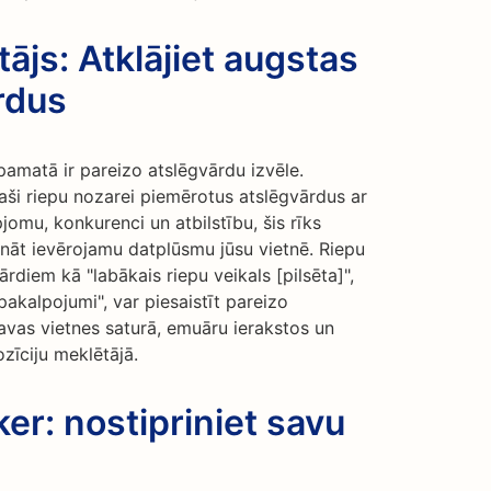
ājs: Atklājiet augstas
rdus
amatā ir pareizo atslēgvārdu izvēle.
paši riepu nozarei piemērotus atslēgvārdus ar
jomu, konkurenci un atbilstību, šis rīks
nāt ievērojamu datplūsmu jūsu vietnē. Riepu
rdiem kā "labākais riepu veikals [pilsēta]",
pakalpojumi", var piesaistīt pareizo
savas vietnes saturā, emuāru ierakstos un
zīciju meklētājā.
er: nostipriniet savu