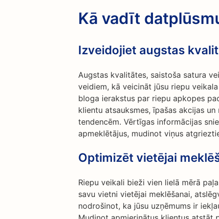
Kā vadīt datplūsm
Izveidojiet augstas kvali
Augstas kvalitātes, saistoša satura ve
veidiem, kā veicināt jūsu riepu veikal
bloga ierakstus par riepu apkopes pa
klientu atsauksmes, īpašas akcijas un
tendencēm. Vērtīgas informācijas snie
apmeklētājus, mudinot viņus atgrieztie
Optimizēt vietējai meklē
Riepu veikali bieži vien lielā mērā paļ
savu vietni vietējai meklēšanai, atslēg
nodrošinot, ka jūsu uzņēmums ir iek
Mudinot apmierinātus klientus atstāt 