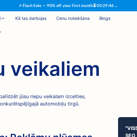
⚡ Flash Sale — 90% off your first month
⏳
00
:
29
:
45
→
i
Kā tas darbojas
Cenu noteikšana
Blogs
u veikaliem
alīdzēt jūsu riepu veikalam izcelties,
s konkurētspējīgajā automobiļu tirgū.
"VIS
SEO