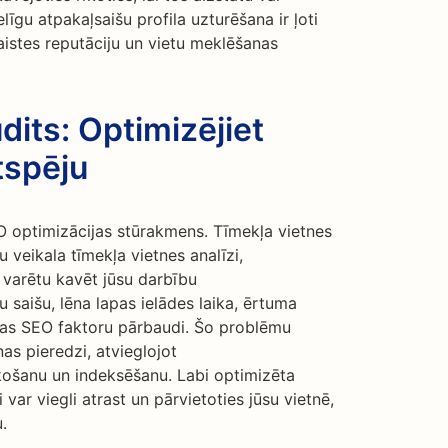
līgu atpakaļsaišu profila uzturēšana ir ļoti
saistes reputāciju un vietu meklēšanas
dits: Optimizējiet
tspēju
EO optimizācijas stūrakmens. Tīmekļa vietnes
u veikala tīmekļa vietnes analīzi,
 varētu kavēt jūsu darbību
 saišu, lēna lapas ielādes laika, ērtuma
lapas SEO faktoru pārbaudi. Šo problēmu
as pieredzi, atvieglojot
ošanu un indeksēšanu. Labi optimizēta
 var viegli atrast un pārvietoties jūsu vietnē,
.