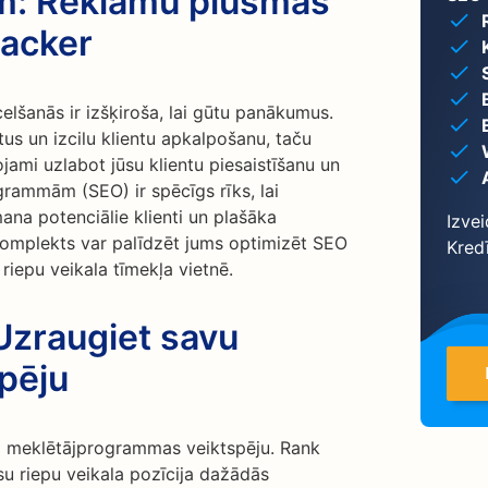
em: Reklāmu plūsmas
racker
elšanās ir izšķiroša, lai gūtu panākumus.
tus un izcilu klientu apkalpošanu, taču
ojami uzlabot jūsu klientu piesaistīšanu un
rammām (SEO) ir spēcīgs rīks, lai
ana potenciālie klienti un plašāka
Izvei
komplekts var palīdzēt jums optimizēt SEO
Kred
 riepu veikala tīmekļa vietnē.
Uzraugiet savu
pēju
ējo meklētājprogrammas veiktspēju. Rank
ūsu riepu veikala pozīcija dažādās