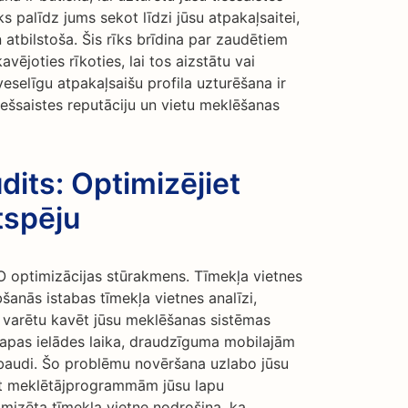
s palīdz jums sekot līdzi jūsu atpakaļsaitei,
 atbilstoša. Šis rīks brīdina par zaudētiem
vējoties rīkoties, lai tos aizstātu vai
eselīgu atpakaļsaišu profila uzturēšana ir
tiešsaistes reputāciju un vietu meklēšanas
dits: Optimizējiet
tspēju
EO optimizācijas stūrakmens. Tīmekļa vietnes
bšanās istabas tīmekļa vietnes analīzi,
s varētu kavēt jūsu meklēšanas sistēmas
 lapas ielādes laika, draudzīguma mobilajām
rbaudi. Šo problēmu novēršana uzlabo jūsu
jot meklētājprogrammām jūsu lapu
mizēta tīmekļa vietne nodrošina, ka