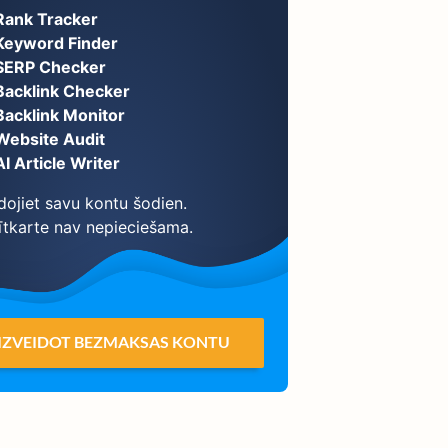
Rank Tracker
Keyword Finder
SERP Checker
Backlink Checker
Backlink Monitor
Website Audit
AI Article Writer
dojiet savu kontu šodien.
ītkarte nav nepieciešama.
IZVEIDOT BEZMAKSAS KONTU