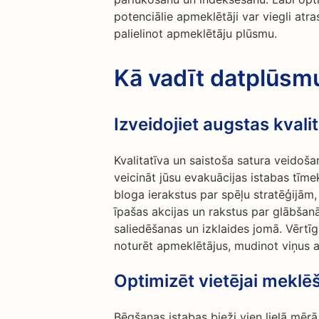
potenciālie apmeklētāji var viegli atra
palielinot apmeklētāju plūsmu.
Kā vadīt datplūsm
Izveidojiet augstas kvali
Kvalitatīva un saistoša satura veidoša
veicināt jūsu evakuācijas istabas tīme
bloga ierakstus par spēļu stratēģijām,
īpašas akcijas un rakstus par glābša
saliedēšanas un izklaides jomā. Vērtīg
noturēt apmeklētājus, mudinot viņus at
Optimizēt vietējai meklē
Bēgšanas istabas bieži vien lielā mērā