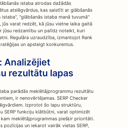
 glābšanās istaba atrodas dažādās
us atslēgvārdus, kas saistīti ar glābšanās
 istaba", "glābšanās istaba manā tuvumā"
 jūs varat redzēt, kā jūsu vietne laika gaitā
ar jūsu redzamību un palīdz noteikt, kuri
ietni. Regulāra uzraudzība, izmantojot Rank
tratēģijas un apsteigt konkurentus.
 Analizējiet
 rezultātu lapas
istaba parādās meklētājprogrammu rezultātu
entiem, ir nenovērtējamas. SERP Checker
lēgvārdiem. Izprotot šo lapu struktūru,
tu SERP funkciju klātbūtni, varat optimizēt
m, kam meklētājprogrammas piešķir prioritāti.
s pozīcijas un iekarot vairāk vietas SERP,