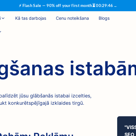
⚡ Flash Sale — 90% off your first month
⏳
00
:
29
:
45
→
i
Kā tas darbojas
Cenu noteikšana
Blogs
gšanas istabā
alīdzēt jūsu glābšanās istabai izcelties,
ukt konkurētspējīgajā izklaides tirgū.
"VIS
SEO