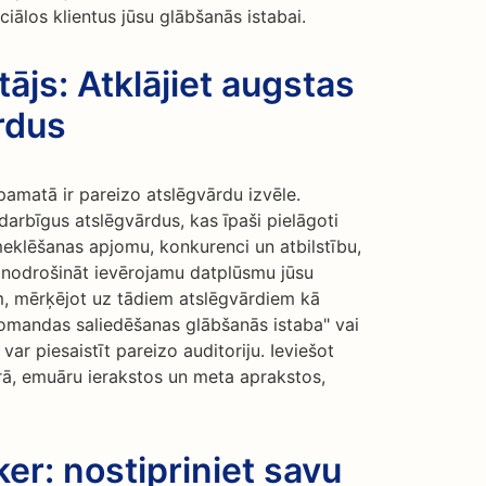
ciālos klientus jūsu glābšanās istabai.
ājs: Atklājiet augstas
rdus
amatā ir pareizo atslēgvārdu izvēle.
darbīgus atslēgvārdus, kas īpaši pielāgoti
meklēšanas apjomu, konkurenci un atbilstību,
r nodrošināt ievērojamu datplūsmu jūsu
m, mērķējot uz tādiem atslēgvārdiem kā
"komandas saliedēšanas glābšanās istaba" vai
ar piesaistīt pareizo auditoriju. Ieviešot
rā, emuāru ierakstos un meta aprakstos,
er: nostipriniet savu