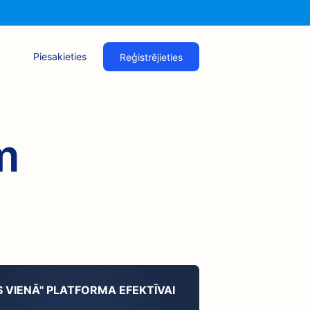
Piesakieties
Reģistrējieties
m
S VIENĀ" PLATFORMA EFEKTĪVAI