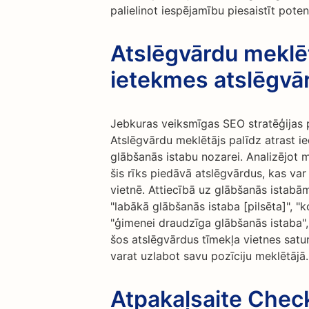
palielinot iespējamību piesaistīt poten
Atslēgvārdu meklēt
ietekmes atslēgvā
Jebkuras veiksmīgas SEO stratēģijas p
Atslēgvārdu meklētājs palīdz atrast ie
glābšanās istabu nozarei. Analizējot 
šis rīks piedāvā atslēgvārdus, kas va
vietnē. Attiecībā uz glābšanās istabā
"labākā glābšanās istaba [pilsēta]", 
"ģimenei draudzīga glābšanās istaba", v
šos atslēgvārdus tīmekļa vietnes satu
varat uzlabot savu pozīciju meklētājā.
Atpakaļsaite Check