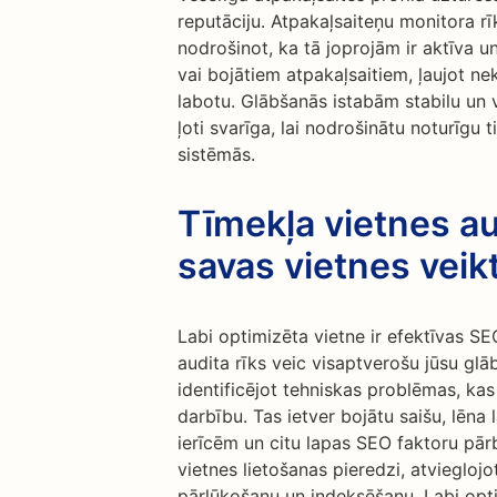
reputāciju. Atpakaļsaiteņu monitora rīk
nodrošinot, ka tā joprojām ir aktīva un
vai bojātiem atpakaļsaitiem, ļaujot neka
labotu. Glābšanās istabām stabilu un v
ļoti svarīga, lai nodrošinātu noturīgu 
sistēmās.
Tīmekļa vietnes au
savas vietnes veik
Labi optimizēta vietne ir efektīvas S
audita rīks veic visaptverošu jūsu glā
identificējot tehniskas problēmas, ka
darbību. Tas ietver bojātu saišu, lēna
ierīcēm un citu lapas SEO faktoru pā
vietnes lietošanas pieredzi, atvieglo
pārlūkošanu un indeksēšanu. Labi opti