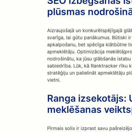
SEO izbēgšanas i
plūsmas nodrošinā
Aizraujošajā un konkurētspējīgajā glāb
svarīga, lai gūtu panākumus. Būtiski ir
apkalpošanu, bet spēcīga klātbūtne tie
apmeklētāju. Optimizācija meklētājpro
nodrošinātu, ka jūsu glābšanās istabu
sabiedrība. Lūk, kā Ranktracker rīku
stratēģiju un palielināt apmeklētāju p
vietni.
Ranga izsekotājs: 
meklēšanas veikts
Pirmais solis ir izprast savu pašreiz