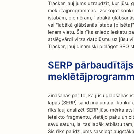
Tracker ļauj jums uzraudzīt, kur jūsu
meklētājprogrammās. Izsekojot konkrēt
istabām, piemēram, "labākā glābšanās
vai "labākā glābšanās istaba [pilsēta]",
ieņem vietu. Šis rīks sniedz ieskatu p
atslēgvārdi virza datplūsmu uz jūsu v
Tracker, ļauj dinamiski pielāgot SEO s
SERP pārbaudītājs:
meklētājprogrammu
Zināšanas par to, kā jūsu glābšanās 
lapās (SERP) salīdzinājumā ar konkur
rīks ļauj analizēt SERP jūsu mērķa ats
ieteikto fragmentu, vietējo paku un ci
savu saturu, lai tas labāk atbilstu ta
Šis rīks palīdz jums sasniegt augstāka