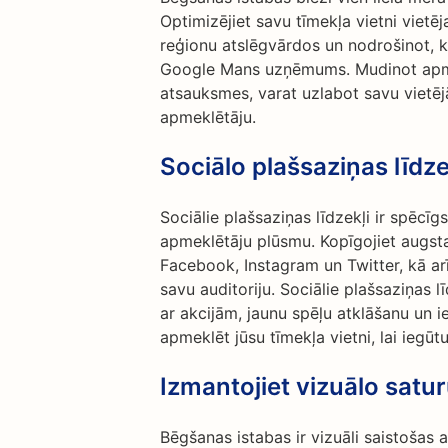
Optimizējiet savu tīmekļa vietni vietēj
reģionu atslēgvārdos un nodrošinot, 
Google Mans uzņēmums. Mudinot apmie
atsauksmes, varat uzlabot savu vietējā
apmeklētāju.
Sociālo plašsaziņas līd
Sociālie plašsaziņas līdzekļi ir spēcīg
apmeklētāju plūsmu. Kopīgojiet augsta
Facebook, Instagram un Twitter, kā arī 
savu auditoriju. Sociālie plašsaziņas līd
ar akcijām, jaunu spēļu atklāšanu un i
apmeklēt jūsu tīmekļa vietni, lai iegūt
Izmantojiet vizuālo satu
Bēgšanas istabas ir vizuāli saistošas