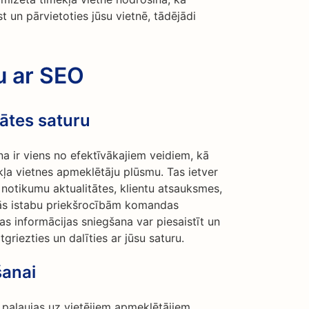
st un pārvietoties jūsu vietnē, tādējādi
u ar SEO
tātes saturu
na ir viens no efektīvākajiem veidiem, kā
kļa vietnes apmeklētāju plūsmu. Tas ietver
 notikumu aktualitātes, klientu atsauksmes,
nās istabu priekšrocībām komandas
as informācijas sniegšana var piesaistīt un
griezties un dalīties ar jūsu saturu.
šanai
 paļaujas uz vietējiem apmeklētājiem.