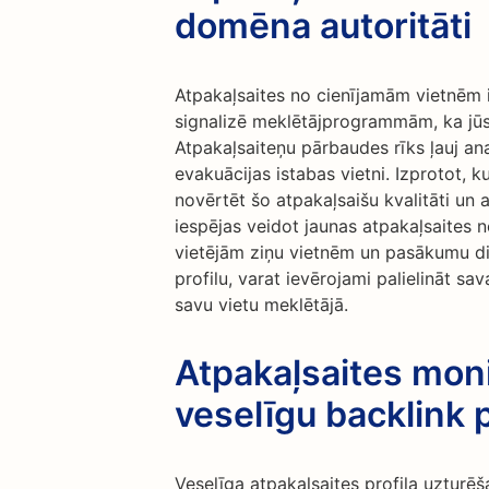
domēna autoritāti
Atpakaļsaites no cienījamām vietnēm 
signalizē meklētājprogrammām, ka jūsu
Atpakaļsaiteņu pārbaudes rīks ļauj ana
evakuācijas istabas vietni. Izprotot, k
novērtēt šo atpakaļsaišu kvalitāti un at
iespējas veidot jaunas atpakaļsaites n
vietējām ziņu vietnēm un pasākumu dir
profilu, varat ievērojami palielināt s
savu vietu meklētājā.
Atpakaļsaites moni
veselīgu backlink p
Veselīga atpakaļsaites profila uzturēša