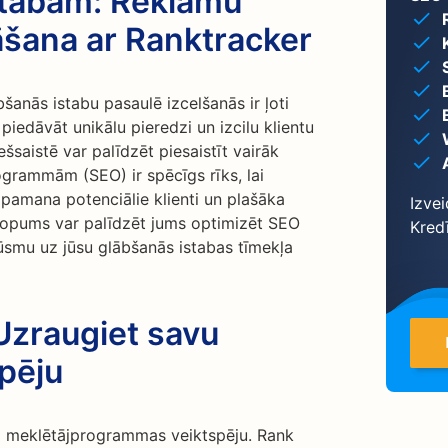
stabām: Reklāmu
šana ar Ranktracker
šanās istabu pasaulē izcelšanās ir ļoti
 piedāvāt unikālu pieredzi un izcilu klientu
šsaistē var palīdzēt piesaistīt vairāk
grammām (SEO) ir spēcīgs rīks, lai
 pamana potenciālie klienti un plašāka
Izvei
 kopums var palīdzēt jums optimizēt SEO
Kred
lūsmu uz jūsu glābšanās istabas tīmekļa
Uzraugiet savu
pēju
ējo meklētājprogrammas veiktspēju. Rank