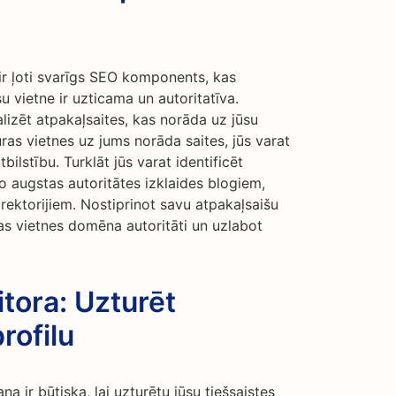
ir ļoti svarīgs SEO komponents, kas
 vietne ir uzticama un autoritatīva.
lizēt atpakaļsaites, kas norāda uz jūsu
uras vietnes uz jums norāda saites, jūs varat
bilstību. Turklāt jūs varat identificēt
o augstas autoritātes izklaides blogiem,
ektorijiem. Nostiprinot savu atpakaļsaišu
avas vietnes domēna autoritāti un uzlabot
tora: Uzturēt
rofilu
na ir būtiska, lai uzturētu jūsu tiešsaistes