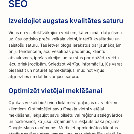
SEO
Izveidojiet augstas kvalitātes saturu
Viens no visefektīvākajiem veidiem, kā veicināt datplūsmu
uz jūsu optisko preču veikala vietni, ir radīt kvalitatīvu un
saistošu saturu. Tas ietver bloga ierakstus par jaunākajām
briļļu tendencēm, acu veselības padomus, klientu
atsauksmes, īpašas akcijas un rakstus par dažādu veidu
lēcu priekšrocībām. Sniedzot vērtīgu informāciju, jūs varat
piesaistīt un noturēt apmeklētājus, mudinot viņus
atgriezties un dalīties ar jūsu saturu.
Optimizēt vietējai meklēšanai
Optikas veikali bieži vien lielā mērā paļaujas uz vietējiem
klientiem. Optimizējiet savu tīmekļa vietni vietējai
meklēšanai, iekļaujot savu pilsētu vai reģionu atslēgvārdos
un nodrošinot, ka jūsu uzņēmums ir iekļauts pakalpojumā
Google Mans uzņēmums. Mudiniet apmierinātos klientus
atstāt pozitīvas atsauksmes, kas var uzlabot jūsu vietējās