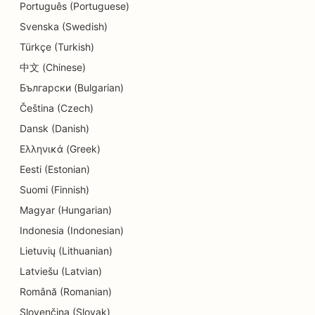
Português (Portuguese)
SEO detalizētiem veikaliem
Svenska (Swedish)
Türkçe (Turkish)
SEO Donut veikaliem
中文 (Chinese)
SEO izglītības un bērnu aprūpes pakalpojumiem
Български (Bulgarian)
SEO ķīmiskajām tīrītavām
Čeština (Czech)
Dansk (Danish)
SEO elektriķiem
Ελληνικά (Greek)
SEO elektronikas veikaliem
Eesti (Estonian)
Suomi (Finnish)
SEO endodontiem
Magyar (Hungarian)
SEO izklaidei un atpūtai
Indonesia (Indonesian)
SEO inženiertehniskajiem uzņēmumiem
Lietuvių (Lithuanian)
Latviešu (Latvian)
EO etniskajiem restorāniem
Română (Romanian)
SEO izbēgšanas istabām
Slovenčina (Slovak)