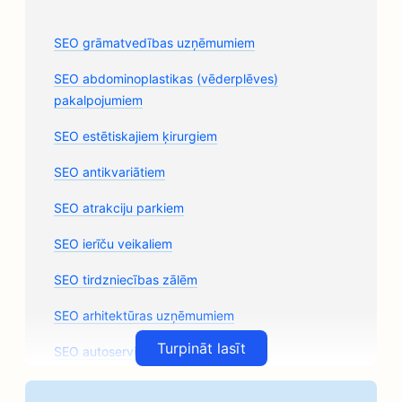
SEO grāmatvedības uzņēmumiem
SEO abdominoplastikas (vēderplēves)
pakalpojumiem
SEO estētiskajiem ķirurgiem
SEO antikvariātiem
SEO atrakciju parkiem
SEO ierīču veikaliem
SEO tirdzniecības zālēm
SEO arhitektūras uzņēmumiem
Turpināt lasīt
SEO autoservisiem
SEO auto rezerves daļu veikaliem