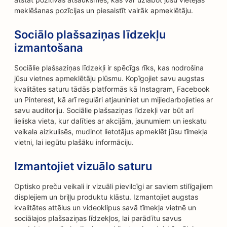
meklēšanas pozīcijas un piesaistīt vairāk apmeklētāju.
Sociālo plašsaziņas līdzekļu
izmantošana
Sociālie plašsaziņas līdzekļi ir spēcīgs rīks, kas nodrošina
jūsu vietnes apmeklētāju plūsmu. Kopīgojiet savu augstas
kvalitātes saturu tādās platformās kā Instagram, Facebook
un Pinterest, kā arī regulāri atjauniniet un mijiedarbojieties ar
savu auditoriju. Sociālie plašsaziņas līdzekļi var būt arī
lieliska vieta, kur dalīties ar akcijām, jaunumiem un ieskatu
veikala aizkulisēs, mudinot lietotājus apmeklēt jūsu tīmekļa
vietni, lai iegūtu plašāku informāciju.
Izmantojiet vizuālo saturu
Optisko preču veikali ir vizuāli pievilcīgi ar saviem stilīgajiem
displejiem un briļļu produktu klāstu. Izmantojiet augstas
kvalitātes attēlus un videoklipus savā tīmekļa vietnē un
sociālajos plašsaziņas līdzekļos, lai parādītu savus