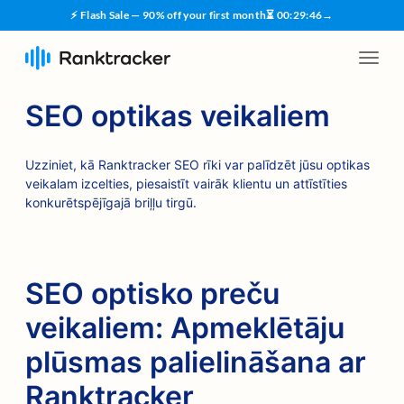
⚡ Flash Sale — 90% off your first month
⏳
00
:
29
:
45
→
SEO optikas veikaliem
Uzziniet, kā Ranktracker SEO rīki var palīdzēt jūsu optikas
veikalam izcelties, piesaistīt vairāk klientu un attīstīties
konkurētspējīgajā briļļu tirgū.
SEO optisko preču
veikaliem: Apmeklētāju
plūsmas palielināšana ar
Ranktracker