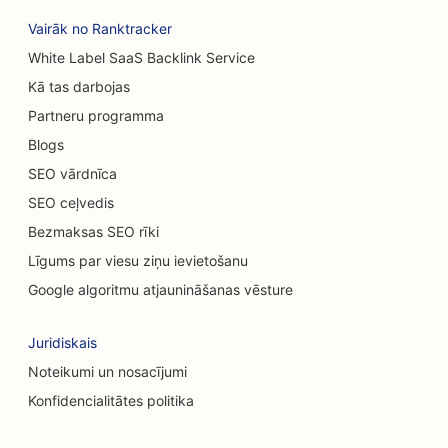
SEO automobiļu mazgātuvēm
Vairāk no Ranktracker
SEO kafejnīcām
White Label SaaS Backlink Service
Kā tas darbojas
SEO paklāju un grīdas segumu veikaliem
Partneru programma
SEO gadījuma ēdināšanas restorāniem
Blogs
Ķīmiskā pīlinga pakalpojumu SEO
SEO vārdnīca
SEO ceļvedis
SEO kaķu kafejnīcām
Bezmaksas SEO rīki
SEO hiropraktiķiem
Līgums par viesu ziņu ievietošanu
SEO tīrīšanas pakalpojumiem
Google algoritmu atjaunināšanas vēsture
SEO kafijas veikaliem
Juridiskais
SEO konsultāciju uzņēmumiem
Noteikumi un nosacījumi
Konfidencialitātes politika
SEO kosmētikas ķirurgiem
SEO apģērbu veikaliem