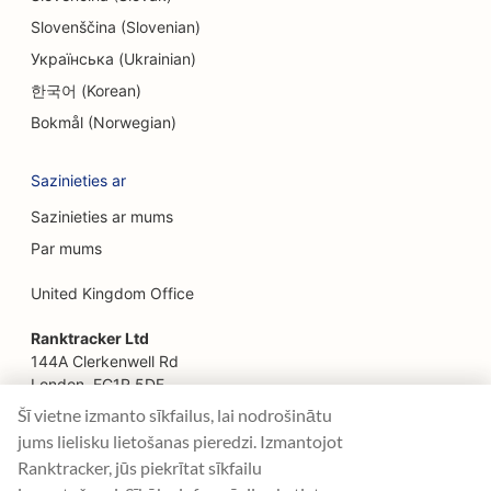
SEO sejas liftinga pakalpojumiem
Slovenščina (Slovenian)
Українська (Ukrainian)
SEO ģimenes restorāniem
한국어 (Korean)
SEO restorāniem, kas darbojas no lauku
Bokmål (Norwegian)
saimniecības līdz galdam
Sazinieties ar
SEO finanšu plānotājiem
Sazinieties ar mums
SEO finanšu pakalpojumiem
Par mums
SEO restorāniem ar smalku maltīti
United Kingdom Office
SEO ātrās ēdināšanas restorāniem
Ranktracker Ltd
SEO floristiem
144A Clerkenwell Rd
London, EC1R 5DF
SEO pārtikas veikaliem
Company No: 08820809
Šī vietne izmanto sīkfailus, lai nodrošinātu
felix@ranktracker.com
jums lielisku lietošanas pieredzi. Izmantojot
SEO pārtikas kravas automašīnām
Ranktracker, jūs piekrītat sīkfailu
SEO franču konditorejām