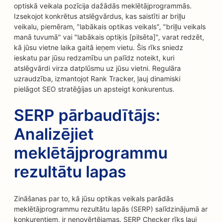
optiskā veikala pozīcija dažādās meklētājprogrammās.
Izsekojot konkrētus atslēgvārdus, kas saistīti ar briļļu
veikalu, piemēram, "labākais optikas veikals", "briļļu veikals
manā tuvumā" vai "labākais optiķis [pilsēta]", varat redzēt,
kā jūsu vietne laika gaitā ieņem vietu. Šis rīks sniedz
ieskatu par jūsu redzamību un palīdz noteikt, kuri
atslēgvārdi virza datplūsmu uz jūsu vietni. Regulāra
uzraudzība, izmantojot Rank Tracker, ļauj dinamiski
pielāgot SEO stratēģijas un apsteigt konkurentus.
SERP pārbaudītājs:
Analizējiet
meklētājprogrammu
rezultātu lapas
Zināšanas par to, kā jūsu optikas veikals parādās
meklētājprogrammu rezultātu lapās (SERP) salīdzinājumā ar
konkurentiem, ir nenovērtējamas. SERP Checker rīks ļauj