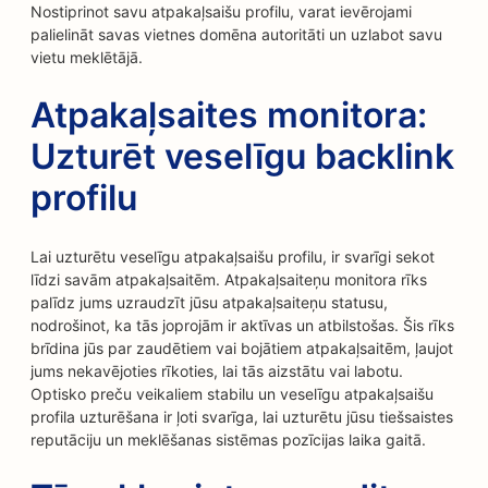
Nostiprinot savu atpakaļsaišu profilu, varat ievērojami
palielināt savas vietnes domēna autoritāti un uzlabot savu
vietu meklētājā.
Atpakaļsaites monitora:
Uzturēt veselīgu backlink
profilu
Lai uzturētu veselīgu atpakaļsaišu profilu, ir svarīgi sekot
līdzi savām atpakaļsaitēm. Atpakaļsaiteņu monitora rīks
palīdz jums uzraudzīt jūsu atpakaļsaiteņu statusu,
nodrošinot, ka tās joprojām ir aktīvas un atbilstošas. Šis rīks
brīdina jūs par zaudētiem vai bojātiem atpakaļsaitēm, ļaujot
jums nekavējoties rīkoties, lai tās aizstātu vai labotu.
Optisko preču veikaliem stabilu un veselīgu atpakaļsaišu
profila uzturēšana ir ļoti svarīga, lai uzturētu jūsu tiešsaistes
reputāciju un meklēšanas sistēmas pozīcijas laika gaitā.