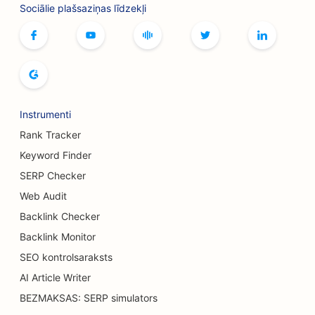
Sociālie plašsaziņas līdzekļi
SEO botoksa un filleru pakalpojumiem
SEO veikaliem
SEO maizes ceptuvēm
SEO boulinga zālēm
Instrumenti
SEO alus darītavām
Rank Tracker
SEO krūšu palielināšanas pakalpojumiem
Keyword Finder
SERP Checker
SEO bufetes restorāniem
Web Audit
SEO burgeru kravas automašīnām
Backlink Checker
SEO kūku veikaliem
Backlink Monitor
SEO kontrolsaraksts
SEO automobiļu dīleriem
AI Article Writer
SEO apdegumu ķirurgiem
BEZMAKSAS: SERP simulators