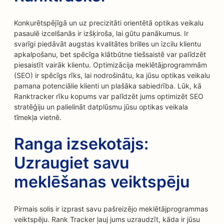
Konkurētspējīgā un uz precizitāti orientētā optikas veikalu
pasaulē izcelšanās ir izšķiroša, lai gūtu panākumus. Ir
svarīgi piedāvāt augstas kvalitātes brilles un izcilu klientu
apkalpošanu, bet spēcīga klātbūtne tiešsaistē var palīdzēt
piesaistīt vairāk klientu. Optimizācija meklētājprogrammām
(SEO) ir spēcīgs rīks, lai nodrošinātu, ka jūsu optikas veikalu
pamana potenciālie klienti un plašāka sabiedrība. Lūk, kā
Ranktracker rīku kopums var palīdzēt jums optimizēt SEO
stratēģiju un palielināt datplūsmu jūsu optikas veikala
tīmekļa vietnē.
Ranga izsekotājs:
Uzraugiet savu
meklēšanas veiktspēju
Pirmais solis ir izprast savu pašreizējo meklētājprogrammas
veiktspēju. Rank Tracker ļauj jums uzraudzīt, kāda ir jūsu