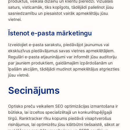
produktus, veikala dizainu un klientu pieredzi. Vizuālais
saturs, visticamāk, tiks kopīgots, tādējādi palielinot jūsu
sasniedzamību un piesaistot vairāk apmeklētāju jūsu
vietnei.
Īstenot e-pasta mārketingu
Izveidojiet e-pasta sarakstu, piedāvājot jaunumus vai
ekskluzīvus piedāvājumus savas vietnes apmeklētājiem.
Regulāri e-pasta atjauninājumi var informēt jūsu auditoriju
par jauniem produktiem, gaidāmajām izpārdošanām un
īpašām akcijām, tādējādi mudinot apmeklētājus atgriezties
jūsu vietnē.
Secinājums
Optisko preču veikaliem SEO optimizācijas izmantošana ir
būtiska, lai izceltos specializētajā un konkurētspējīgajā
tirgū. Ranktracker rīku kopums piedāvā visaptverošus
risinājumus, lai optimizētu jūsu klātbūtni tiešsaistē, sākot ar