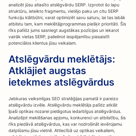
analizēt jūsu atlasīto atslēgvārdu SERP. Izprotot šo lapu
struktūru, ieteikto fragmentu, vietējo paku un citu SERP
funkciju klātbūtni, varat optimizēt savu saturu, lai tas labāk
atbilstu tam, kam meklētājprogrammas piešķir prioritāti. Šis
rīks palīdz jums sasniegt augstākas pozīcijas un iekarot
vairāk vietas SERP, palielinot iespējamību piesaistīt
potenciālos klientus jūsu veikalam.
Atslēgvārdu meklētājs:
Atklājiet augstas
ietekmes atslēgvārdus
Jebkuras veiksmīgas SEO stratēģijas pamatā ir pareizo
atslēgvārdu izvēle. Atslēgvārdu meklētājs palīdz atklāt
īpaši optikas nozarei pielāgotus iedarbīgus atslēgvārdus.
Analizējot meklēšanas apjomu, konkurenci un atbilstību, šis
rīks piedāvā atslēgvārdus, kas var nodrošināt ievērojamu
datplūsmu jūsu vietnē. Attiecībā uz optikas veikaliem,