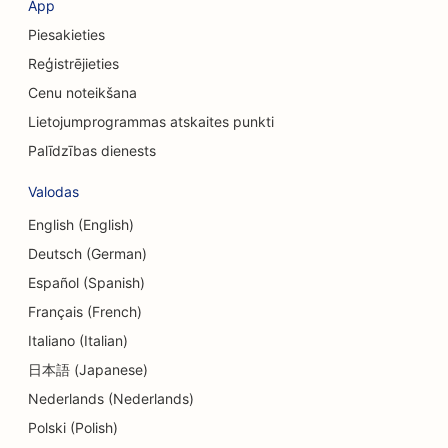
App
Piesakieties
SEO valūtas maiņas pakalpojumiem
Reģistrējieties
SEO galvaskausa ķirurgiem
Cenu noteikšana
SEO kredītkooperatīvajām sabiedrībām
Lietojumprogrammas atskaites punkti
Palīdzības dienests
SEO kēksiņu veikaliem
Valodas
SEO deju studijām
English (English)
SEO dienas aprūpes centriem
Deutsch (German)
SEO parādu konsultāciju pakalpojumiem
Español (Spanish)
Français (French)
SEO zobārstniecības klīnikām
Italiano (Italian)
SEO veikaliem Delis
日本語 (Japanese)
Nederlands (Nederlands)
SEO ēdinātājiem
Polski (Polish)
SEO Dermabrāzijas pakalpojumiem