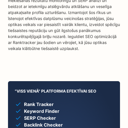
meklēšanas rezultātu monitoringu un SERP analīzi un
beidzot ar ietekmīgu atslēgvārdu atklāšanu un veselīga
atpakaļsaite profila uzturēšanu. Izmantojot šos rīkus un
īstenojot efektīvas datplūsmu veicinošas stratēģijas, jūsu
optikas veikals var piesaistīt vairāk klientu, izveidot spēcīgu
tiešsaistes reputāciju un gūt ilgstošus panākumus
konkurētspējīgajā briļļu nozarē. Ieguldiet SEO optimizācijā
ar Ranktracker jau šodien un vērojiet, kā jūsu optikas
veikala klātbūtne tiešsaistē uzplaukst.
"VISS VIENĀ" PLATFORMA EFEKTĪVAI SEO
Rank Tracker
Keyword Finder
SERP Checker
Backlink Checker