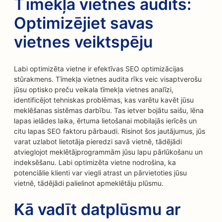
Tīmekļa vietnes audits:
Optimizējiet savas
vietnes veiktspēju
Labi optimizēta vietne ir efektīvas SEO optimizācijas
stūrakmens. Tīmekļa vietnes audita rīks veic visaptverošu
jūsu optisko preču veikala tīmekļa vietnes analīzi,
identificējot tehniskas problēmas, kas varētu kavēt jūsu
meklēšanas sistēmas darbību. Tas ietver bojātu saišu, lēna
lapas ielādes laika, ērtuma lietošanai mobilajās ierīcēs un
citu lapas SEO faktoru pārbaudi. Risinot šos jautājumus, jūs
varat uzlabot lietotāja pieredzi savā vietnē, tādējādi
atvieglojot meklētājprogrammām jūsu lapu pārlūkošanu un
indeksēšanu. Labi optimizēta vietne nodrošina, ka
potenciālie klienti var viegli atrast un pārvietoties jūsu
vietnē, tādējādi palielinot apmeklētāju plūsmu.
Kā vadīt datplūsmu ar