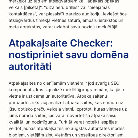
mērķējot uz tādiem atslēgvārdiem kā "labākais optikas
veikals [pilsēta]", "dizaineru brilles" vai "pieejamās
kontaktlēcas", var piesaistīt pareizo auditoriju. Ieviešot šos
atslēgvārdus tīmekļa vietnes saturā, emuāru ierakstos un
meta aprakstos, varat uzlabot savu pozīciju meklētājā.
Atpakaļsaite Checker:
nostipriniet savu domēna
autoritāti
Atpakaļsaites no cienījamām vietnēm ir ļoti svarīgs SEO
komponents, kas signalizē meklētājprogrammām, ka jūsu
vietne ir uzticama un autoritatīva. Atpakaļsaiteņu
pārbaudes rīks ļauj analizēt atpakaļsaites, kas norāda uz
jūsu optisko preču veikala vietni. Izprotot, kuras vietnes uz
jums norāda saites, jūs varat novērtēt šo atpakaļsaišu
kvalitāti un nozīmīgumu. Turklāt varat noteikt iespējas
veidot jaunas atpakaļsaites no augstas autoritātes modes
blogiem, vietējām ziņu vietnēm un veselības direktorijiem.