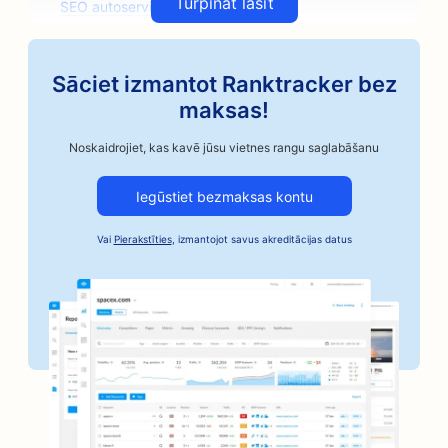
Turpināt lasīt
SEO autoservisiem
SEO auto rezerves daļu veikaliem
Sāciet izmantot Ranktracker bez
SEO mākslas nodarbībām
maksas!
SEO autoservisiem
Noskaidrojiet, kas kavē jūsu vietnes rangu saglabāšanu
SEO amatnieciskās kafijas grauzdētavām
Iegūstiet bezmaksas kontu
SEO Bail Bonds pakalpojumiem
Vai
Pierakstīties
, izmantojot savus akreditācijas datus
SEO automobiļu nozares uzņēmumiem
SEO maiznīcām
SEO frizētavām
SEO bankām
SEO grāmatnīcām
SEO optimizācija grila galdiem