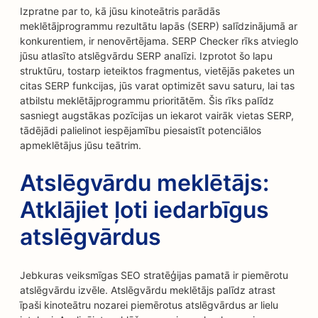
Izpratne par to, kā jūsu kinoteātris parādās
meklētājprogrammu rezultātu lapās (SERP) salīdzinājumā ar
konkurentiem, ir nenovērtējama. SERP Checker rīks atvieglo
jūsu atlasīto atslēgvārdu SERP analīzi. Izprotot šo lapu
struktūru, tostarp ieteiktos fragmentus, vietējās paketes un
citas SERP funkcijas, jūs varat optimizēt savu saturu, lai tas
atbilstu meklētājprogrammu prioritātēm. Šis rīks palīdz
sasniegt augstākas pozīcijas un iekarot vairāk vietas SERP,
tādējādi palielinot iespējamību piesaistīt potenciālos
apmeklētājus jūsu teātrim.
Atslēgvārdu meklētājs:
Atklājiet ļoti iedarbīgus
atslēgvārdus
Jebkuras veiksmīgas SEO stratēģijas pamatā ir piemērotu
atslēgvārdu izvēle. Atslēgvārdu meklētājs palīdz atrast
īpaši kinoteātru nozarei piemērotus atslēgvārdus ar lielu