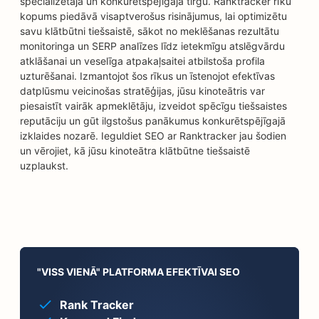
specializētajā un konkurētspējīgajā tirgū. Ranktracker rīku
kopums piedāvā visaptverošus risinājumus, lai optimizētu
savu klātbūtni tiešsaistē, sākot no meklēšanas rezultātu
monitoringa un SERP analīzes līdz ietekmīgu atslēgvārdu
atklāšanai un veselīga atpakaļsaitei atbilstoša profila
uzturēšanai. Izmantojot šos rīkus un īstenojot efektīvas
datplūsmu veicinošas stratēģijas, jūsu kinoteātris var
piesaistīt vairāk apmeklētāju, izveidot spēcīgu tiešsaistes
reputāciju un gūt ilgstošus panākumus konkurētspējīgajā
izklaides nozarē. Ieguldiet SEO ar Ranktracker jau šodien
un vērojiet, kā jūsu kinoteātra klātbūtne tiešsaistē
uzplaukst.
"VISS VIENĀ" PLATFORMA EFEKTĪVAI SEO
Rank Tracker