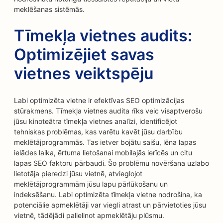
meklēšanas sistēmās.
Tīmekļa vietnes audits:
Optimizējiet savas
vietnes veiktspēju
Labi optimizēta vietne ir efektīvas SEO optimizācijas
stūrakmens. Tīmekļa vietnes audita rīks veic visaptverošu
jūsu kinoteātra tīmekļa vietnes analīzi, identificējot
tehniskas problēmas, kas varētu kavēt jūsu darbību
meklētājprogrammās. Tas ietver bojātu saišu, lēna lapas
ielādes laika, ērtuma lietošanai mobilajās ierīcēs un citu
lapas SEO faktoru pārbaudi. Šo problēmu novēršana uzlabo
lietotāja pieredzi jūsu vietnē, atvieglojot
meklētājprogrammām jūsu lapu pārlūkošanu un
indeksēšanu. Labi optimizēta tīmekļa vietne nodrošina, ka
potenciālie apmeklētāji var viegli atrast un pārvietoties jūsu
vietnē, tādējādi palielinot apmeklētāju plūsmu.