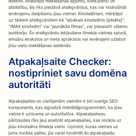
ietekmi. Analizējot meklēšanas apjomu, konkurenci un
atbilstību, šis rīks piedāvā atslēgvārdus, kas var nodrošināt
ievērojamu datplūsmu jūsu vietnei. Kinoteātriem, mērķējot
uz tādiem atslēgvārdiem kā "labākais kinoteātris [pilsēta]",
"IMAX kinoteātri" vai "jaunākās filmas", var piesaistīt vēlamo
auditoriju. Šo atslēgvārdu iekļaušana tīmekļa vietnes saturā,
emuāru ierakstos un meta aprakstos var ievērojami uzlabot
jūsu vietu meklēšanas sistēmās.
Atpakaļsaite Checker:
nostipriniet savu domēna
autoritāti
Atpakaļsaites no cienījamām vietnēm ir ļoti svarīgs SEO
komponents, kas signalizē meklētājprogrammām, ka jūsu
vietne ir uzticama un autoritatīva. Atpakaļsaiteņu
pārbaudes rīks ļauj analizēt atpakaļsaites, kas norāda uz
jūsu kinoteātra tīmekļa vietni. Izprotot, kuras vietnes uz
jums norāda saites, jūs varat novērtēt šo atpakaļsaišu