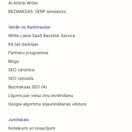
AI Article Writer
SEO apdegumu ķirurgiem
BEZMAKSAS: SERP simulators
SEO automobiļu mazgātuvēm
Vairāk no Ranktracker
SEO kafejnīcām
White Label SaaS Backlink Service
Kā tas darbojas
SEO paklāju un grīdas segumu veikaliem
Partneru programma
SEO gadījuma ēdināšanas restorāniem
Blogs
Ķīmiskā pīlinga pakalpojumu SEO
SEO vārdnīca
SEO ceļvedis
SEO kaķu kafejnīcām
Bezmaksas SEO rīki
SEO hiropraktiķiem
Līgums par viesu ziņu ievietošanu
SEO tīrīšanas pakalpojumiem
Google algoritmu atjaunināšanas vēsture
SEO kafijas veikaliem
Juridiskais
SEO konsultāciju uzņēmumiem
Noteikumi un nosacījumi