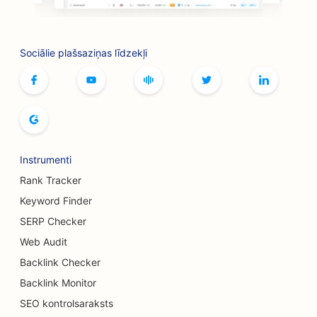
SEO galda spēļu kafejnīcām
Sociālie plašsaziņas līdzekļi
SEO botoksa un filleru pakalpojumiem
SEO veikaliem
SEO maizes ceptuvēm
SEO boulinga zālēm
Instrumenti
SEO alus darītavām
Rank Tracker
SEO krūšu palielināšanas pakalpojumiem
Keyword Finder
SERP Checker
SEO bufetes restorāniem
Web Audit
SEO burgeru kravas automašīnām
Backlink Checker
SEO kūku veikaliem
Backlink Monitor
SEO kontrolsaraksts
SEO automobiļu dīleriem