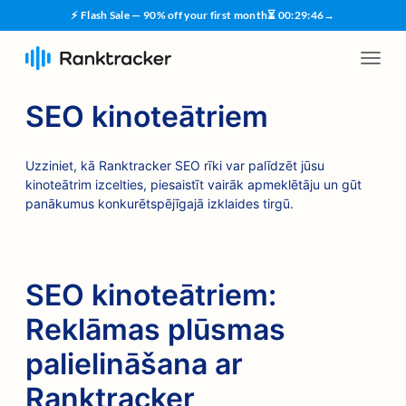
⚡ Flash Sale — 90% off your first month
⏳
00
:
29
:
45
→
SEO kinoteātriem
Uzziniet, kā Ranktracker SEO rīki var palīdzēt jūsu
kinoteātrim izcelties, piesaistīt vairāk apmeklētāju un gūt
panākumus konkurētspējīgajā izklaides tirgū.
SEO kinoteātriem:
Reklāmas plūsmas
palielināšana ar
Ranktracker