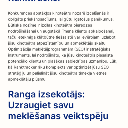
Konkurences apstākļos kinoteātru nozarē izcelšanās ir
obligāts priekšnosacījums, lai gūtu ilgstošus panākumus.
Būtiska nozīme ir izcilas kinoteātra pieredzes
nodrošināšanai un augstākā līmeņa klientu apkalpošanai,
taču ietekmīga klātbūtne tiešsaistē var ievērojami uzlabot
jūsu kinoteātra atpazīstamību un apmeklētāju skaitu.
Optimizācija meklētājprogrammām (SEO) ir stratēģisks
instruments, lai nodrošinātu, ka jūsu kinoteātris piesaista
potenciālo klientu un plašākas sabiedrības uzmanību. Lūk,
kā Ranktracker rīku komplekts var optimizēt jūsu SEO
stratēģiju un palielināt jūsu kinoteātra tīmekļa vietnes
apmeklētāju plūsmu.
Ranga izsekotājs:
Uzraugiet savu
meklēšanas veiktspēju