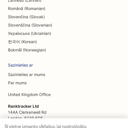
Latviešu (Latvian)
EO etniskajiem restorāniem
Română (Romanian)
SEO izbēgšanas istabām
Slovenčina (Slovak)
SEO sejas liftinga pakalpojumiem
Slovenščina (Slovenian)
Українська (Ukrainian)
SEO ģimenes restorāniem
한국어 (Korean)
SEO restorāniem, kas darbojas no lauku
Bokmål (Norwegian)
saimniecības līdz galdam
Sazinieties ar
SEO finanšu plānotājiem
Sazinieties ar mums
SEO finanšu pakalpojumiem
Par mums
SEO restorāniem ar smalku maltīti
United Kingdom Office
SEO ātrās ēdināšanas restorāniem
Ranktracker Ltd
SEO floristiem
144A Clerkenwell Rd
London, EC1R 5DF
SEO pārtikas veikaliem
Company No: 08820809
Šī vietne izmanto sīkfailus, lai nodrošinātu