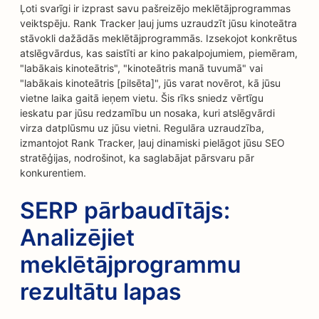
Ļoti svarīgi ir izprast savu pašreizējo meklētājprogrammas
veiktspēju. Rank Tracker ļauj jums uzraudzīt jūsu kinoteātra
stāvokli dažādās meklētājprogrammās. Izsekojot konkrētus
atslēgvārdus, kas saistīti ar kino pakalpojumiem, piemēram,
"labākais kinoteātris", "kinoteātris manā tuvumā" vai
"labākais kinoteātris [pilsēta]", jūs varat novērot, kā jūsu
vietne laika gaitā ieņem vietu. Šis rīks sniedz vērtīgu
ieskatu par jūsu redzamību un nosaka, kuri atslēgvārdi
virza datplūsmu uz jūsu vietni. Regulāra uzraudzība,
izmantojot Rank Tracker, ļauj dinamiski pielāgot jūsu SEO
stratēģijas, nodrošinot, ka saglabājat pārsvaru pār
konkurentiem.
SERP pārbaudītājs:
Analizējiet
meklētājprogrammu
rezultātu lapas