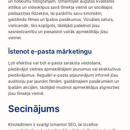
un notikumu fotogrāfijām. Izmantojiet augstas kvalitātes
attēlus un videoklipus savā tīmekļa vietnē un sociālajos
plašsaziņas līdzekļos, lai parādītu savu kinoteātri,
gaidāmās filmas un īpašos pasākumus. Vizuālais saturs,
visticamāk, tiks kopīgots, tādējādi palielinot jūsu
sasniedzamību un piesaistot vairāk apmeklētāju jūsu
vietnei.
Īstenot e-pasta mārketingu
Ļoti efektīva var būt e-pasta saraksta veidošana,
piedāvājot vietnes apmeklētājiem jaunumus vai ekskluzīvus
piedāvājumus. Regulāri e-pasta atjauninājumi informē jūsu
auditoriju par jaunām filmām, gaidāmajiem pasākumiem un
īpašām akcijām, tādējādi mudinot apmeklētājus atgriezties
jūsu tīmekļa vietnē.
Secinājums
Kinoteātriem ir svarīgi izmantot SEO, lai izceltos