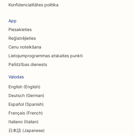
Konfidencialitātes politika
SEO kosmētikas ķirurgiem
SEO apģērbu veikaliem
App
Piesakieties
SEO valūtas maiņas pakalpojumiem
Reģistrējieties
SEO galvaskausa ķirurgiem
Cenu noteikšana
SEO kredītkooperatīvajām sabiedrībām
Lietojumprogrammas atskaites punkti
Palīdzības dienests
SEO kēksiņu veikaliem
Valodas
SEO deju studijām
English (English)
SEO dienas aprūpes centriem
Deutsch (German)
SEO parādu konsultāciju pakalpojumiem
Español (Spanish)
Français (French)
SEO zobārstniecības klīnikām
Italiano (Italian)
SEO veikaliem Delis
日本語 (Japanese)