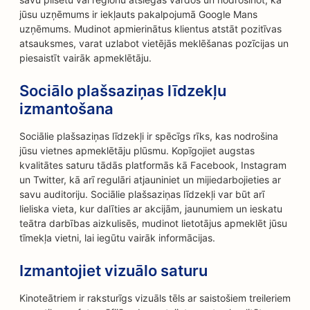
jūsu uzņēmums ir iekļauts pakalpojumā Google Mans
uzņēmums. Mudinot apmierinātus klientus atstāt pozitīvas
atsauksmes, varat uzlabot vietējās meklēšanas pozīcijas un
piesaistīt vairāk apmeklētāju.
Sociālo plašsaziņas līdzekļu
izmantošana
Sociālie plašsaziņas līdzekļi ir spēcīgs rīks, kas nodrošina
jūsu vietnes apmeklētāju plūsmu. Kopīgojiet augstas
kvalitātes saturu tādās platformās kā Facebook, Instagram
un Twitter, kā arī regulāri atjauniniet un mijiedarbojieties ar
savu auditoriju. Sociālie plašsaziņas līdzekļi var būt arī
lieliska vieta, kur dalīties ar akcijām, jaunumiem un ieskatu
teātra darbības aizkulisēs, mudinot lietotājus apmeklēt jūsu
tīmekļa vietni, lai iegūtu vairāk informācijas.
Izmantojiet vizuālo saturu
Kinoteātriem ir raksturīgs vizuāls tēls ar saistošiem treileriem