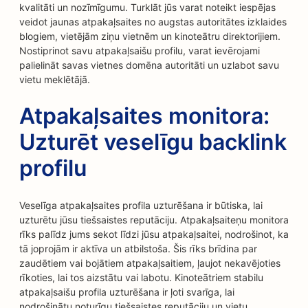
kvalitāti un nozīmīgumu. Turklāt jūs varat noteikt iespējas
veidot jaunas atpakaļsaites no augstas autoritātes izklaides
blogiem, vietējām ziņu vietnēm un kinoteātru direktorijiem.
Nostiprinot savu atpakaļsaišu profilu, varat ievērojami
palielināt savas vietnes domēna autoritāti un uzlabot savu
vietu meklētājā.
Atpakaļsaites monitora:
Uzturēt veselīgu backlink
profilu
Veselīga atpakaļsaites profila uzturēšana ir būtiska, lai
uzturētu jūsu tiešsaistes reputāciju. Atpakaļsaiteņu monitora
rīks palīdz jums sekot līdzi jūsu atpakaļsaitei, nodrošinot, ka
tā joprojām ir aktīva un atbilstoša. Šis rīks brīdina par
zaudētiem vai bojātiem atpakaļsaitiem, ļaujot nekavējoties
rīkoties, lai tos aizstātu vai labotu. Kinoteātriem stabilu
atpakaļsaišu profila uzturēšana ir ļoti svarīga, lai
nodrošinātu noturīgu tiešsaistes reputāciju un vietu