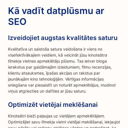
Kā vadīt datplūsmu ar
SEO
Izveidojiet augstas kvalitātes saturu
Kvalitatīva un saistoša satura veidošana ir viens no
visefektīvākajiem veidiem, kā veicināt jūsu kinoteātra
tīmekļa vietnes apmeklētāju plūsmu. Tas ietver bloga
ierakstus par gaidāmajām izlaidumiem, filmu recenzijas,
klientu atsauksmes, īpašas akcijas un rakstus par
jaunākajām kino tehnoloģijām. Vērtīgas informācijas
sniegšana var piesaistīt un noturēt apmeklētājus, mudinot
viņus atgriezties un dalīties ar jūsu saturu.
Optimizēt vietējai meklēšanai
Kinoteātri bieži paļaujas uz vietējiem apmeklētājiem.
Optimizējiet savu tīmekļa vietni vietējai meklēšanai, iekļaujot
savu pilsētu vai reģionu atslēgas vārdos un nodrošinot, ka