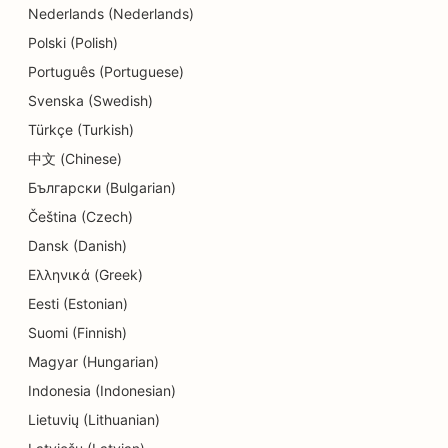
Nederlands (Nederlands)
SEO ēdinātājiem
Polski (Polish)
SEO Dermabrāzijas pakalpojumiem
Português (Portuguese)
SEO detalizētiem veikaliem
Svenska (Swedish)
Türkçe (Turkish)
SEO Donut veikaliem
中文 (Chinese)
SEO izglītības un bērnu aprūpes pakalpojumiem
Български (Bulgarian)
SEO ķīmiskajām tīrītavām
Čeština (Czech)
Dansk (Danish)
SEO elektriķiem
Ελληνικά (Greek)
SEO elektronikas veikaliem
Eesti (Estonian)
Suomi (Finnish)
SEO endodontiem
Magyar (Hungarian)
SEO izklaidei un atpūtai
Indonesia (Indonesian)
SEO inženiertehniskajiem uzņēmumiem
Lietuvių (Lithuanian)