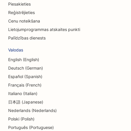
Piesakieties
SEO konsultāciju uzņēmumiem
Reģistrējieties
SEO veikaliem Delis
Cenu noteikšana
SEO parādu konsultāciju pakalpojumiem
Lietojumprogrammas atskaites punkti
Palīdzības dienests
SEO valūtas maiņas pakalpojumiem
Valodas
SEO deju studijām
English (English)
SEO Dermabrāzijas pakalpojumiem
Deutsch (German)
SEO dienas aprūpes centriem
Español (Spanish)
Français (French)
SEO kosmētikas ķirurgiem
Italiano (Italian)
SEO zobārstniecības klīnikām
日本語 (Japanese)
Nederlands (Nederlands)
SEO detalizētiem veikaliem
Polski (Polish)
SEO ēdinātājiem
Português (Portuguese)