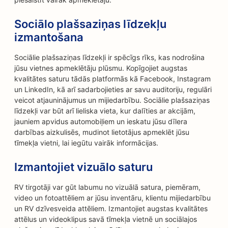
Sociālo plašsaziņas līdzekļu
izmantošana
Sociālie plašsaziņas līdzekļi ir spēcīgs rīks, kas nodrošina
jūsu vietnes apmeklētāju plūsmu. Kopīgojiet augstas
kvalitātes saturu tādās platformās kā Facebook, Instagram
un LinkedIn, kā arī sadarbojieties ar savu auditoriju, regulāri
veicot atjauninājumus un mijiedarbību. Sociālie plašsaziņas
līdzekļi var būt arī lieliska vieta, kur dalīties ar akcijām,
jauniem apvidus automobiļiem un ieskatu jūsu dīlera
darbības aizkulisēs, mudinot lietotājus apmeklēt jūsu
tīmekļa vietni, lai iegūtu vairāk informācijas.
Izmantojiet vizuālo saturu
RV tirgotāji var gūt labumu no vizuālā satura, piemēram,
video un fotoattēliem ar jūsu inventāru, klientu mijiedarbību
un RV dzīvesveida attēliem. Izmantojiet augstas kvalitātes
attēlus un videoklipus savā tīmekļa vietnē un sociālajos