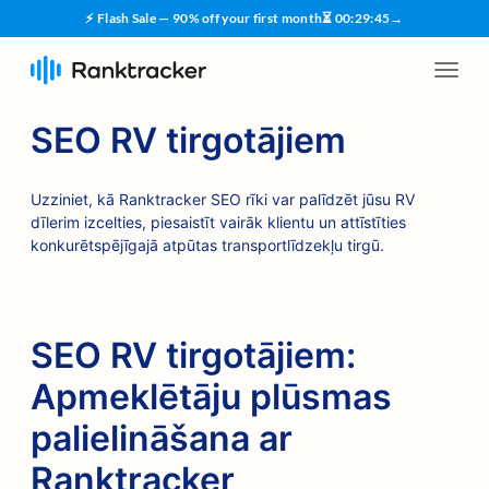
⚡ Flash Sale — 90% off your first month
⏳
00
:
29
:
45
→
SEO RV tirgotājiem
Uzziniet, kā Ranktracker SEO rīki var palīdzēt jūsu RV
dīlerim izcelties, piesaistīt vairāk klientu un attīstīties
konkurētspējīgajā atpūtas transportlīdzekļu tirgū.
SEO RV tirgotājiem:
Apmeklētāju plūsmas
palielināšana ar
Ranktracker