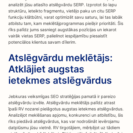
analizēt jūsu atlasīto atslēgvārdu SERP. Izprotot šo lapu
struktūru, ieteikto fragmentu, vietējo paku un citu SERP
funkciju klātbūtni, varat optimizēt savu saturu, lai tas labāk
atbilstu tam, kam meklētājprogrammas piešķir prioritāti. Šis
rīks palīdz jums sasniegt augstākas pozīcijas un iekarot
vairāk vietas SERP, palielinot iespējamību piesaistīt
potenciālos klientus savam dīlerim.
Atslēgvārdu meklētājs:
Atklājiet augstas
ietekmes atslēgvārdus
Jebkuras veiksmīgas SEO stratēģijas pamatā ir pareizo
atslēgvārdu izvēle. Atslēgvārdu meklētājs palīdz atrast
īpaši RV nozarei pielāgotus augstas ietekmes atslēgvārdus.
Analizējot meklēšanas apjomu, konkurenci un atbilstību, šis
rīks piedāvā atslēgvārdus, kas var nodrošināt ievērojamu
datplūsmu jūsu vietnē. RV tirgotājiem, mērķējot uz tādiem