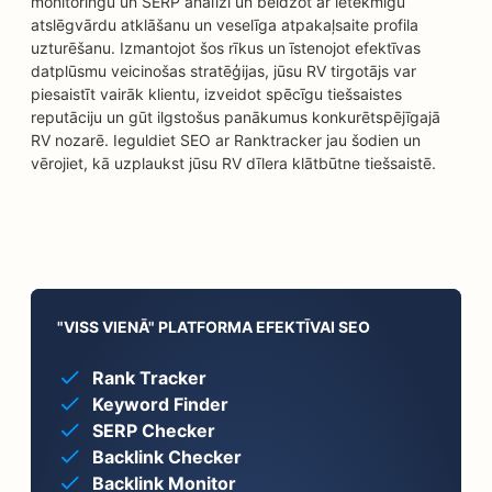
monitoringu un SERP analīzi un beidzot ar ietekmīgu
atslēgvārdu atklāšanu un veselīga atpakaļsaite profila
uzturēšanu. Izmantojot šos rīkus un īstenojot efektīvas
datplūsmu veicinošas stratēģijas, jūsu RV tirgotājs var
piesaistīt vairāk klientu, izveidot spēcīgu tiešsaistes
reputāciju un gūt ilgstošus panākumus konkurētspējīgajā
RV nozarē. Ieguldiet SEO ar Ranktracker jau šodien un
vērojiet, kā uzplaukst jūsu RV dīlera klātbūtne tiešsaistē.
"VISS VIENĀ" PLATFORMA EFEKTĪVAI SEO
Rank Tracker
Keyword Finder
SERP Checker
Backlink Checker
Backlink Monitor