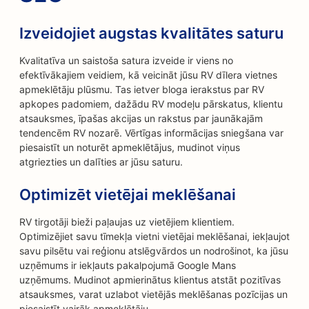
Izveidojiet augstas kvalitātes saturu
Kvalitatīva un saistoša satura izveide ir viens no
efektīvākajiem veidiem, kā veicināt jūsu RV dīlera vietnes
apmeklētāju plūsmu. Tas ietver bloga ierakstus par RV
apkopes padomiem, dažādu RV modeļu pārskatus, klientu
atsauksmes, īpašas akcijas un rakstus par jaunākajām
tendencēm RV nozarē. Vērtīgas informācijas sniegšana var
piesaistīt un noturēt apmeklētājus, mudinot viņus
atgriezties un dalīties ar jūsu saturu.
Optimizēt vietējai meklēšanai
RV tirgotāji bieži paļaujas uz vietējiem klientiem.
Optimizējiet savu tīmekļa vietni vietējai meklēšanai, iekļaujot
savu pilsētu vai reģionu atslēgvārdos un nodrošinot, ka jūsu
uzņēmums ir iekļauts pakalpojumā Google Mans
uzņēmums. Mudinot apmierinātus klientus atstāt pozitīvas
atsauksmes, varat uzlabot vietējās meklēšanas pozīcijas un
piesaistīt vairāk apmeklētāju.