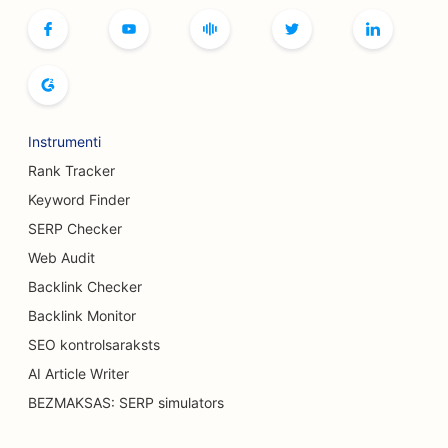
SEO grāmatnīcām
SEO maizes ceptuvēm
SEO alus darītavām
Instrumenti
SEO krūšu palielināšanas pakalpojumiem
Rank Tracker
SEO bufetes restorāniem
Keyword Finder
SERP Checker
SEO burgeru kravas automašīnām
Web Audit
SEO apdegumu ķirurgiem
Backlink Checker
SEO kafejnīcām
Backlink Monitor
SEO kontrolsaraksts
SEO kūku veikaliem
AI Article Writer
SEO optimizācija grila galdiem
BEZMAKSAS: SERP simulators
SEO gadījuma ēdināšanas restorāniem