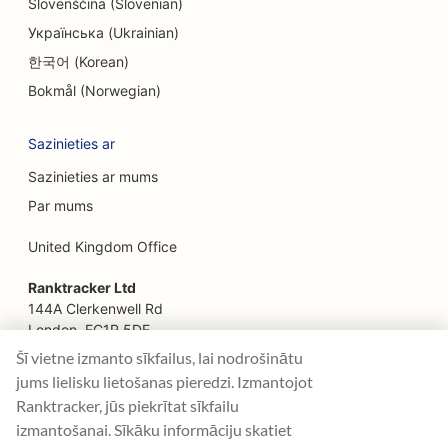
SEO restorāniem, kas darbojas no lauku
Slovenščina (Slovenian)
saimniecības līdz galdam
Українська (Ukrainian)
한국어 (Korean)
SEO sejas liftinga pakalpojumiem
Bokmål (Norwegian)
SEO ģimenes restorāniem
Sazinieties ar
SEO finanšu plānotājiem
Sazinieties ar mums
SEO ātrās ēdināšanas restorāniem
Par mums
SEO floristiem
United Kingdom Office
SEO restorāniem ar smalku maltīti
Ranktracker Ltd
SEO finanšu pakalpojumiem
144A Clerkenwell Rd
London, EC1R 5DF
SEO pārtikas veikaliem
Company No: 08820809
Šī vietne izmanto sīkfailus, lai nodrošinātu
felix@ranktracker.com
jums lielisku lietošanas pieredzi. Izmantojot
SEO franču konditorejām
Ranktracker, jūs piekrītat sīkfailu
SEO pārtikas kravas automašīnām
izmantošanai. Sīkāku informāciju skatiet