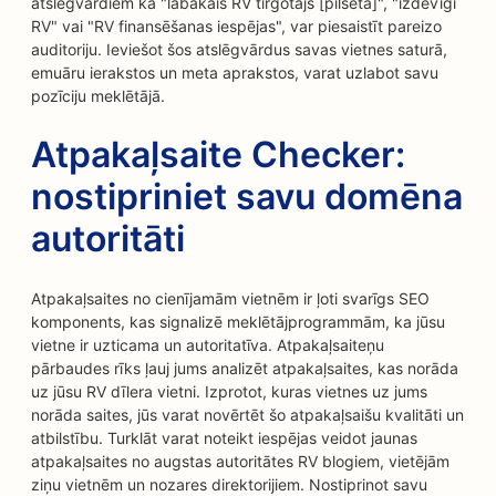
atslēgvārdiem kā "labākais RV tirgotājs [pilsēta]", "izdevīgi
RV" vai "RV finansēšanas iespējas", var piesaistīt pareizo
auditoriju. Ieviešot šos atslēgvārdus savas vietnes saturā,
emuāru ierakstos un meta aprakstos, varat uzlabot savu
pozīciju meklētājā.
Atpakaļsaite Checker:
nostipriniet savu domēna
autoritāti
Atpakaļsaites no cienījamām vietnēm ir ļoti svarīgs SEO
komponents, kas signalizē meklētājprogrammām, ka jūsu
vietne ir uzticama un autoritatīva. Atpakaļsaiteņu
pārbaudes rīks ļauj jums analizēt atpakaļsaites, kas norāda
uz jūsu RV dīlera vietni. Izprotot, kuras vietnes uz jums
norāda saites, jūs varat novērtēt šo atpakaļsaišu kvalitāti un
atbilstību. Turklāt varat noteikt iespējas veidot jaunas
atpakaļsaites no augstas autoritātes RV blogiem, vietējām
ziņu vietnēm un nozares direktorijiem. Nostiprinot savu