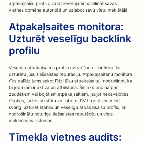
atpakaļsaišu profilu, varat ievērojami palielināt savas
vietnes domēna autoritāti un uzlabot savu vietu meklētājā.
Atpakaļsaites monitora:
Uzturēt veselīgu backlink
profilu
Veselīga atpakaļsaites profila uzturēšana ir būtiska, lai
uzturētu jūsu tiešsaistes reputāciju. Atpakaļsaiteņu monitora
rīks palīdz jums sekot līdzi jūsu atpakaļsaitei, nodrošinot, ka
tā joprojām ir aktīva un atbilstoša. Šis rīks brīdina par
zaudētiem vai bojātiem atpakaļsaitiem, ļaujot nekavējoties
rīkoties, lai tos aizstātu vai labotu. RV tirgotājiem ir ļoti
svarīgi uzturēt stabilu un veselīgu atpakaļsaišu profilu, lai
nodrošinātu noturīgu tiešsaistes reputāciju un vietu
meklēšanas sistēmās.
Tīmekļa vietnes audits: