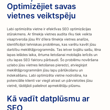
Optimizējiet savas
vietnes veiktspēju
Labi optimizēta vietne ir efektīvas SEO optimizācijas
stūrakmens. Ar tīmekļa vietnes audita rīku tiek veikta
visaptveroša jūsu RV dīlera tīmekļa vietnes analīze,
identificējot tehniskas problēmas, kas varētu kavēt jūsu
darbību meklētājprogrammās. Tas ietver bojātu saišu, lēna
lapas ielādes laika, ērtuma lietošanai mobilajās ierīcēs un
citu lapas SEO faktoru pārbaudi. Šo problēmu novēršana
uzlabo jūsu vietnes lietošanas pieredzi, atvieglojot
meklētājprogrammām jūsu lapu pārlūkošanu un
indeksēšanu. Labi optimizēta vietne nodrošina, ka
potenciālie klienti var viegli atrast un pārvietoties jūsu
vietnē, tādējādi palielinot apmeklētāju plūsmu.
Kā vadīt datplūsmu ar
SEO