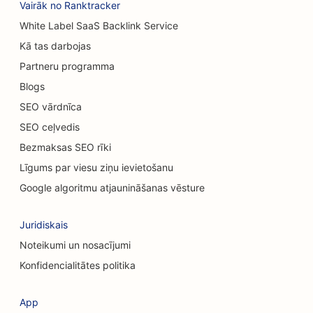
Vairāk no Ranktracker
SEO paklāju un grīdas segumu veikaliem
White Label SaaS Backlink Service
Kā tas darbojas
SEO automobiļu mazgātuvēm
Partneru programma
SEO automobiļu dīleriem
Blogs
SEO tīrīšanas pakalpojumiem
SEO vārdnīca
SEO ceļvedis
SEO hiropraktiķiem
Bezmaksas SEO rīki
SEO kaķu kafejnīcām
Līgums par viesu ziņu ievietošanu
Ķīmiskā pīlinga pakalpojumu SEO
Google algoritmu atjaunināšanas vēsture
SEO apģērbu veikaliem
Juridiskais
SEO galvaskausa ķirurgiem
Noteikumi un nosacījumi
Konfidencialitātes politika
SEO kafijas veikaliem
SEO kredītkooperatīvajām sabiedrībām
App