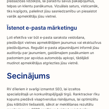
plašsaziņas līdzekļos, lai parādītu savus pakalpojumus,
telpas un klientu panākumus. Vizuālais saturs, visticamāk,
tiks kopīgots, palielinot jūsu sasniedzamību un piesaistot
vairāk apmeklētāju jūsu vietnei.
Īstenot e-pasta mārketingu
Ļoti efektīva var būt e-pasta saraksta veidošana,
piedāvājot vietnes apmeklētājiem jaunumus vai ekskluzīvus
piedāvājumus. Regulāri e-pasta atjauninājumi informē jūsu
auditoriju par jaunumiem, gaidāmajiem pasākumiem un
padomiem par apvidus automobiļu apkopi, tādējādi
mudinot apmeklētājus atgriezties jūsu vietnē.
Secinājums
RV dīleriem ir svarīgi izmantot SEO, lai izceltos
specializētajā un konkurētspējīgajā tirgū. Ranktracker rīku
kopums piedāvā visaptverošus risinājumus, lai optimizētu
jūsu klātbūtni tiešsaistē, sākot ar meklēšanas rezultātu