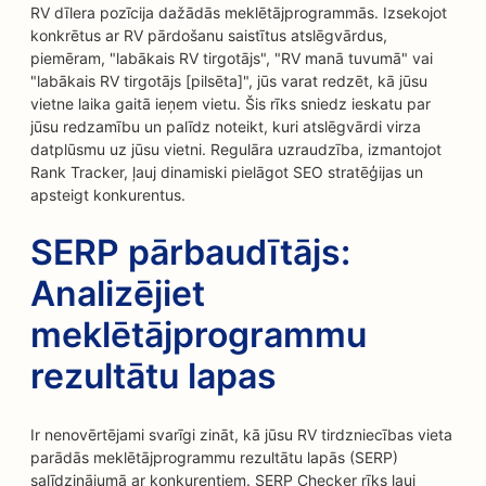
RV dīlera pozīcija dažādās meklētājprogrammās. Izsekojot
konkrētus ar RV pārdošanu saistītus atslēgvārdus,
piemēram, "labākais RV tirgotājs", "RV manā tuvumā" vai
"labākais RV tirgotājs [pilsēta]", jūs varat redzēt, kā jūsu
vietne laika gaitā ieņem vietu. Šis rīks sniedz ieskatu par
jūsu redzamību un palīdz noteikt, kuri atslēgvārdi virza
datplūsmu uz jūsu vietni. Regulāra uzraudzība, izmantojot
Rank Tracker, ļauj dinamiski pielāgot SEO stratēģijas un
apsteigt konkurentus.
SERP pārbaudītājs:
Analizējiet
meklētājprogrammu
rezultātu lapas
Ir nenovērtējami svarīgi zināt, kā jūsu RV tirdzniecības vieta
parādās meklētājprogrammu rezultātu lapās (SERP)
salīdzinājumā ar konkurentiem. SERP Checker rīks ļauj