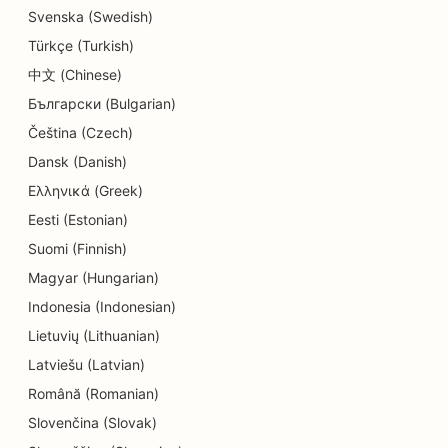
SEO kēksiņu veikaliem
Svenska (Swedish)
Türkçe (Turkish)
SEO izglītības un bērnu aprūpes pakalpojumiem
中文 (Chinese)
SEO elektriķiem
Български (Bulgarian)
SEO Donut veikaliem
Čeština (Czech)
Dansk (Danish)
SEO ķīmiskajām tīrītavām
Ελληνικά (Greek)
SEO elektronikas veikaliem
Eesti (Estonian)
Suomi (Finnish)
SEO inženiertehniskajiem uzņēmumiem
Magyar (Hungarian)
SEO endodontiem
Indonesia (Indonesian)
SEO izklaidei un atpūtai
Lietuvių (Lithuanian)
Latviešu (Latvian)
SEO izbēgšanas istabām
Română (Romanian)
EO etniskajiem restorāniem
Slovenčina (Slovak)