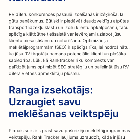
RV dīleru konkurences pasaulē izcelšanās ir izšķiroša, lai
gūtu panākumus. Būtiski ir piedāvāt daudzveidīgu atpūtas
transportlīdzekļu klāstu un izcilu klientu apkalpošanu, taču
spēcīga klātbūtne tiešsaistē var ievērojami uzlabot jūsu
klientu piesaistīšanu un noturēšanu. Optimizācija
meklētājprogrammām (SEO) ir spēcīgs rīks, lai nodrošinātu,
ka jūsu RV tirgotāju pamana potenciālie klienti un plašāka
sabiedrība. Lūk, kā Ranktracker rīku komplekts var
palīdzēt jums optimizēt SEO stratēģiju un palielināt jūsu RV
dīlera vietnes apmeklētāju plūsmu.
Ranga izsekotājs:
Uzraugiet savu
meklēšanas veiktspēju
Pirmais solis ir izprast savu pašreizējo meklētājprogrammas
veiktspēju. Rank Tracker ļauj jums uzraudzīt, kāda ir jūsu