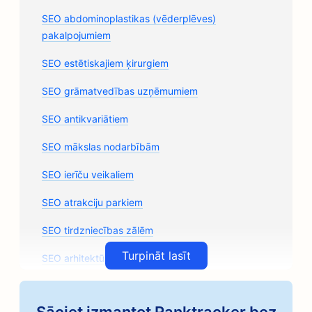
SEO abdominoplastikas (vēderplēves)
pakalpojumiem
SEO estētiskajiem ķirurgiem
SEO grāmatvedības uzņēmumiem
SEO antikvariātiem
SEO mākslas nodarbībām
SEO ierīču veikaliem
SEO atrakciju parkiem
SEO tirdzniecības zālēm
Turpināt lasīt
SEO arhitektūras uzņēmumiem
SEO amatnieciskās kafijas grauzdētavām