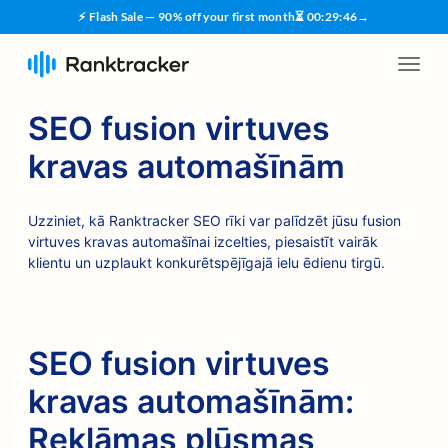
⚡ Flash Sale — 90% off your first month
⏳
00
:
29
:
45
→
SEO fusion virtuves
kravas automašīnām
Uzziniet, kā Ranktracker SEO rīki var palīdzēt jūsu fusion
virtuves kravas automašīnai izcelties, piesaistīt vairāk
klientu un uzplaukt konkurētspējīgajā ielu ēdienu tirgū.
SEO fusion virtuves
kravas automašīnām:
Reklāmas plūsmas