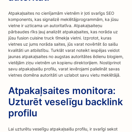
Atpakaļsaites no cienījamām vietnēm ir ļoti svarīgs SEO
komponents, kas signalizē meklētājprogrammām, ka jūsu
vietne ir uzticama un autoritatīva. Atpakaļsaiteņu
pārbaudes rīks ļauj analizēt atpakaļsaites, kas norāda uz
jūsu fusion cuisine truck tīmekļa vietni. Izprotot, kuras
vietnes uz jums norāda saites, jūs varat novērtēt šo saišu
kvalitāti un atbilstību. Turklāt varat noteikt iespējas veidot
jaunas atpakaļsaites no augstas autoritātes ēdienu blogiem,
vietējām ziņu vietnēm un kopienu direktorijiem. Nostiprinot
savu atpakaļsaišu profilu, varat ievērojami palielināt savas
vietnes domēna autoritāti un uzlabot savu vietu meklētājā.
Atpakaļsaites monitora:
Uzturēt veselīgu backlink
profilu
Lai uzturētu veselīgu atpakaļsaišu profilu, ir svarīgi sekot