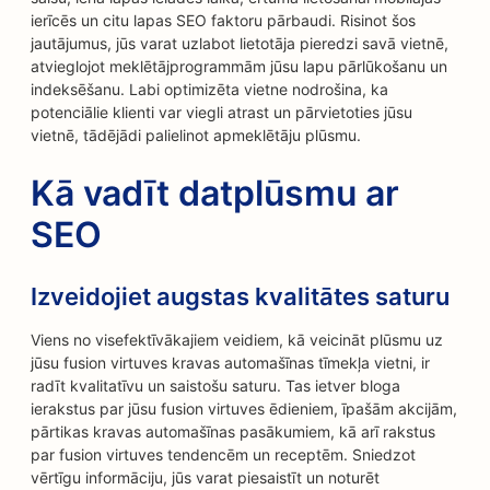
ierīcēs un citu lapas SEO faktoru pārbaudi. Risinot šos
jautājumus, jūs varat uzlabot lietotāja pieredzi savā vietnē,
atvieglojot meklētājprogrammām jūsu lapu pārlūkošanu un
indeksēšanu. Labi optimizēta vietne nodrošina, ka
potenciālie klienti var viegli atrast un pārvietoties jūsu
vietnē, tādējādi palielinot apmeklētāju plūsmu.
Kā vadīt datplūsmu ar
SEO
Izveidojiet augstas kvalitātes saturu
Viens no visefektīvākajiem veidiem, kā veicināt plūsmu uz
jūsu fusion virtuves kravas automašīnas tīmekļa vietni, ir
radīt kvalitatīvu un saistošu saturu. Tas ietver bloga
ierakstus par jūsu fusion virtuves ēdieniem, īpašām akcijām,
pārtikas kravas automašīnas pasākumiem, kā arī rakstus
par fusion virtuves tendencēm un receptēm. Sniedzot
vērtīgu informāciju, jūs varat piesaistīt un noturēt