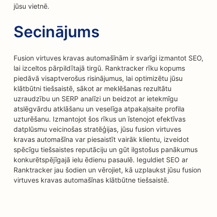
jūsu vietnē.
Secinājums
Fusion virtuves kravas automašīnām ir svarīgi izmantot SEO,
lai izceltos pārpildītajā tirgū. Ranktracker rīku kopums
piedāvā visaptverošus risinājumus, lai optimizētu jūsu
klātbūtni tiešsaistē, sākot ar meklēšanas rezultātu
uzraudzību un SERP analīzi un beidzot ar ietekmīgu
atslēgvārdu atklāšanu un veselīga atpakaļsaite profila
uzturēšanu. Izmantojot šos rīkus un īstenojot efektīvas
datplūsmu veicinošas stratēģijas, jūsu fusion virtuves
kravas automašīna var piesaistīt vairāk klientu, izveidot
spēcīgu tiešsaistes reputāciju un gūt ilgstošus panākumus
konkurētspējīgajā ielu ēdienu pasaulē. Ieguldiet SEO ar
Ranktracker jau šodien un vērojiet, kā uzplaukst jūsu fusion
virtuves kravas automašīnas klātbūtne tiešsaistē.