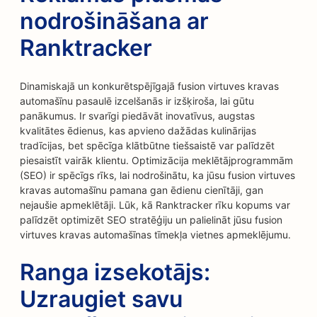
nodrošināšana ar
Ranktracker
Dinamiskajā un konkurētspējīgajā fusion virtuves kravas
automašīnu pasaulē izcelšanās ir izšķiroša, lai gūtu
panākumus. Ir svarīgi piedāvāt inovatīvus, augstas
kvalitātes ēdienus, kas apvieno dažādas kulinārijas
tradīcijas, bet spēcīga klātbūtne tiešsaistē var palīdzēt
piesaistīt vairāk klientu. Optimizācija meklētājprogrammām
(SEO) ir spēcīgs rīks, lai nodrošinātu, ka jūsu fusion virtuves
kravas automašīnu pamana gan ēdienu cienītāji, gan
nejaušie apmeklētāji. Lūk, kā Ranktracker rīku kopums var
palīdzēt optimizēt SEO stratēģiju un palielināt jūsu fusion
virtuves kravas automašīnas tīmekļa vietnes apmeklējumu.
Ranga izsekotājs:
Uzraugiet savu