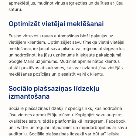
apmeklētājus, mudinot viņus atgriezties un dalīties ar jūsu
saturu.
Optimizēt vietējai meklēšanai
Fusion virtuves kravas automašīnas bieži paļaujas uz
vietējiem klientiem. Optimizējiet savu tīmekļa vietni vietējai
meklēšanai, iekļaujot savu pilsētu vai reģionu atslēgvārdos
un nodrošinot, ka jūsu uzņēmums ir iekļauts pakalpojumā
Google Mans uzņēmums. Mudiniet apmierinātos klientus
atstāt pozitīvas atsauksmes, kas var uzlabot jūsu vietējās
meklēšanas pozīcijas un piesaistīt vairāk klientu.
Sociālo plašsaziņas līdzekļu
izmantošana
Sociālie plašsaziņas līdzekļi ir spēcīgs rīks, kas nodrošina
jūsu vietnes apmeklētāju plūsmu. Kopīgojiet savu augstas
kvalitātes saturu tādās platformās kā Instagram, Facebook
un Twitter un regulāri atjauniniet un mijiedarbojieties ar savu
auditoriju. Sociālie plašsaziņas līdzekļi var būt arī lieliska