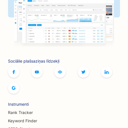
SEO maiznīcām
SEO frizētavām
SEO veikaliem
SEO botoksa un filleru pakalpojumiem
SEO boulinga zālēm
Sociālie plašsaziņas līdzekļi
SEO galda spēļu kafejnīcām
SEO grāmatnīcām
SEO maizes ceptuvēm
SEO alus darītavām
Instrumenti
SEO krūšu palielināšanas pakalpojumiem
Rank Tracker
SEO bufetes restorāniem
Keyword Finder