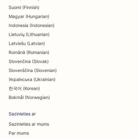
Suomi (Finnish)
SEO inženiertehniskajiem uzņēmumiem
Magyar (Hungarian)
SEO endodontiem
Indonesia (Indonesian)
SEO izklaidei un atpūtai
Lietuvių (Lithuanian)
Latviešu (Latvian)
SEO izbēgšanas istabām
Română (Romanian)
EO etniskajiem restorāniem
Slovenčina (Slovak)
SEO restorāniem, kas darbojas no lauku
Slovenščina (Slovenian)
saimniecības līdz galdam
Українська (Ukrainian)
한국어 (Korean)
SEO sejas liftinga pakalpojumiem
Bokmål (Norwegian)
SEO ģimenes restorāniem
Sazinieties ar
SEO finanšu plānotājiem
Sazinieties ar mums
SEO ātrās ēdināšanas restorāniem
Par mums