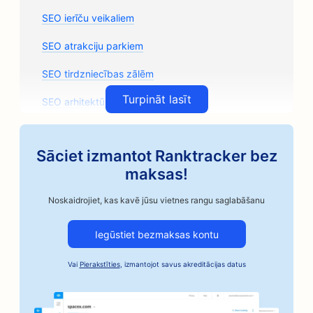
SEO ierīču veikaliem
SEO atrakciju parkiem
SEO tirdzniecības zālēm
Turpināt lasīt
SEO arhitektūras uzņēmumiem
SEO amatnieciskās kafijas grauzdētavām
Sāciet izmantot Ranktracker bez
SEO auto rezerves daļu veikaliem
maksas!
SEO autoservisiem
Noskaidrojiet, kas kavē jūsu vietnes rangu saglabāšanu
SEO autoservisiem
Iegūstiet bezmaksas kontu
SEO automobiļu nozares uzņēmumiem
Vai
Pierakstīties
, izmantojot savus akreditācijas datus
SEO Bail Bonds pakalpojumiem
SEO bankām