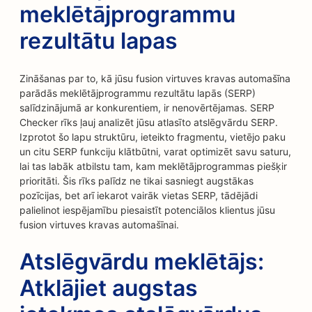
meklētājprogrammu
rezultātu lapas
Zināšanas par to, kā jūsu fusion virtuves kravas automašīna
parādās meklētājprogrammu rezultātu lapās (SERP)
salīdzinājumā ar konkurentiem, ir nenovērtējamas. SERP
Checker rīks ļauj analizēt jūsu atlasīto atslēgvārdu SERP.
Izprotot šo lapu struktūru, ieteikto fragmentu, vietējo paku
un citu SERP funkciju klātbūtni, varat optimizēt savu saturu,
lai tas labāk atbilstu tam, kam meklētājprogrammas piešķir
prioritāti. Šis rīks palīdz ne tikai sasniegt augstākas
pozīcijas, bet arī iekarot vairāk vietas SERP, tādējādi
palielinot iespējamību piesaistīt potenciālos klientus jūsu
fusion virtuves kravas automašīnai.
Atslēgvārdu meklētājs:
Atklājiet augstas