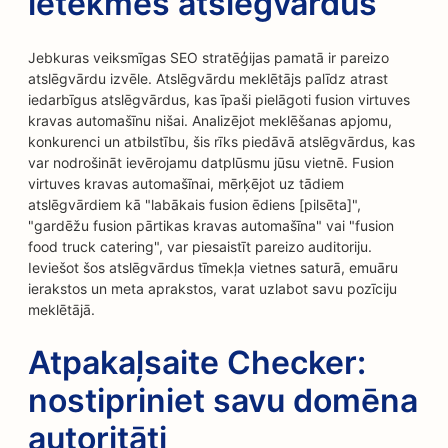
ietekmes atslēgvārdus
Jebkuras veiksmīgas SEO stratēģijas pamatā ir pareizo
atslēgvārdu izvēle. Atslēgvārdu meklētājs palīdz atrast
iedarbīgus atslēgvārdus, kas īpaši pielāgoti fusion virtuves
kravas automašīnu nišai. Analizējot meklēšanas apjomu,
konkurenci un atbilstību, šis rīks piedāvā atslēgvārdus, kas
var nodrošināt ievērojamu datplūsmu jūsu vietnē. Fusion
virtuves kravas automašīnai, mērķējot uz tādiem
atslēgvārdiem kā "labākais fusion ēdiens [pilsēta]",
"gardēžu fusion pārtikas kravas automašīna" vai "fusion
food truck catering", var piesaistīt pareizo auditoriju.
Ieviešot šos atslēgvārdus tīmekļa vietnes saturā, emuāru
ierakstos un meta aprakstos, varat uzlabot savu pozīciju
meklētājā.
Atpakaļsaite Checker:
nostipriniet savu domēna
autoritāti