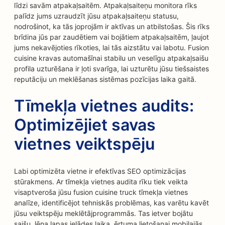
līdzi savām atpakaļsaitēm. Atpakaļsaiteņu monitora rīks
palīdz jums uzraudzīt jūsu atpakaļsaiteņu statusu,
nodrošinot, ka tās joprojām ir aktīvas un atbilstošas. Šis rīks
brīdina jūs par zaudētiem vai bojātiem atpakaļsaitēm, ļaujot
jums nekavējoties rīkoties, lai tās aizstātu vai labotu. Fusion
cuisine kravas automašīnai stabilu un veselīgu atpakaļsaišu
profila uzturēšana ir ļoti svarīga, lai uzturētu jūsu tiešsaistes
reputāciju un meklēšanas sistēmas pozīcijas laika gaitā.
Tīmekļa vietnes audits:
Optimizējiet savas
vietnes veiktspēju
Labi optimizēta vietne ir efektīvas SEO optimizācijas
stūrakmens. Ar tīmekļa vietnes audita rīku tiek veikta
visaptveroša jūsu fusion cuisine truck tīmekļa vietnes
analīze, identificējot tehniskās problēmas, kas varētu kavēt
jūsu veiktspēju meklētājprogrammās. Tas ietver bojātu
saišu, lēna lapas ielādes laika, ērtuma lietošanai mobilajās