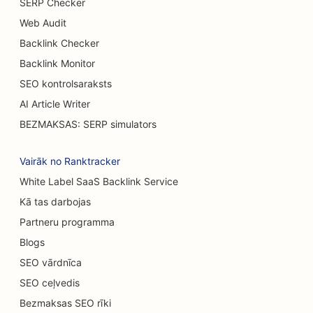
SERP Checker
SEO burgeru kravas automašīnām
Web Audit
SEO apdegumu ķirurgiem
Backlink Checker
SEO kafejnīcām
Backlink Monitor
SEO kontrolsaraksts
SEO kūku veikaliem
AI Article Writer
SEO optimizācija grila galdiem
BEZMAKSAS: SERP simulators
SEO gadījuma ēdināšanas restorāniem
Vairāk no Ranktracker
SEO paklāju un grīdas segumu veikaliem
White Label SaaS Backlink Service
Kā tas darbojas
SEO automobiļu mazgātuvēm
Partneru programma
SEO automobiļu dīleriem
Blogs
SEO tīrīšanas pakalpojumiem
SEO vārdnīca
SEO ceļvedis
SEO hiropraktiķiem
Bezmaksas SEO rīki