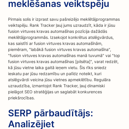
meklēšanas veiktspēju
Pirmais solis ir izprast savu pašreizējo meklētājprogrammas
veiktspēju. Rank Tracker ļauj jums uzraudzīt, kāda ir jūsu
fusion virtuves kravas automašīnas pozīcija dažādās
meklētājprogrammās. Izsekojot konkrētus atslēgvārdus,
kas saistīti ar fusion virtuves kravas automašīnām,
piemēram, "labākā fusion virtuves kravas automašīna",
"fusion virtuves kravas automašīnas manā tuvumā" vai "top
fusion virtuves kravas automašīnas [pilsēta]", varat redzēt,
kā jūsu vietne laika gaitā ieņem vietu. Šis rīks sniedz
ieskatu par jūsu redzamību un palīdz noteikt, kuri
atslēgvārdi veicina jūsu vietnes apmeklētību. Regulāra
uzraudzība, izmantojot Rank Tracker, ļauj dinamiski
pielāgot SEO stratēģijas un saglabāt konkurences
priekšrocības.
SERP pārbaudītājs:
Analizējiet