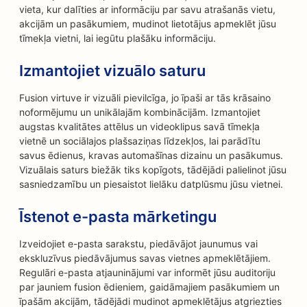
vieta, kur dalīties ar informāciju par savu atrašanās vietu,
akcijām un pasākumiem, mudinot lietotājus apmeklēt jūsu
tīmekļa vietni, lai iegūtu plašāku informāciju.
Izmantojiet vizuālo saturu
Fusion virtuve ir vizuāli pievilcīga, jo īpaši ar tās krāsaino
noformējumu un unikālajām kombinācijām. Izmantojiet
augstas kvalitātes attēlus un videoklipus savā tīmekļa
vietnē un sociālajos plašsaziņas līdzekļos, lai parādītu
savus ēdienus, kravas automašīnas dizainu un pasākumus.
Vizuālais saturs biežāk tiks kopīgots, tādējādi palielinot jūsu
sasniedzamību un piesaistot lielāku datplūsmu jūsu vietnei.
Īstenot e-pasta mārketingu
Izveidojiet e-pasta sarakstu, piedāvājot jaunumus vai
ekskluzīvus piedāvājumus savas vietnes apmeklētājiem.
Regulāri e-pasta atjauninājumi var informēt jūsu auditoriju
par jauniem fusion ēdieniem, gaidāmajiem pasākumiem un
īpašām akcijām, tādējādi mudinot apmeklētājus atgriezties