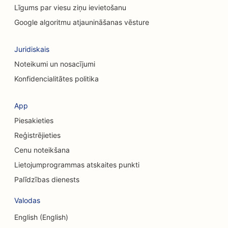
SEO kaķu kafejnīcām
Līgums par viesu ziņu ievietošanu
Ķīmiskā pīlinga pakalpojumu SEO
Google algoritmu atjaunināšanas vēsture
SEO apģērbu veikaliem
Juridiskais
SEO galvaskausa ķirurgiem
Noteikumi un nosacījumi
Konfidencialitātes politika
SEO kafijas veikaliem
SEO kredītkooperatīvajām sabiedrībām
App
Piesakieties
SEO konsultāciju uzņēmumiem
Reģistrējieties
SEO veikaliem Delis
Cenu noteikšana
SEO parādu konsultāciju pakalpojumiem
Lietojumprogrammas atskaites punkti
Palīdzības dienests
SEO valūtas maiņas pakalpojumiem
Valodas
SEO deju studijām
English (English)
SEO Dermabrāzijas pakalpojumiem