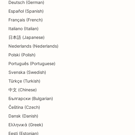
Deutsch (German)
SEO dienas aprūpes centriem
Español (Spanish)
Français (French)
SEO kosmētikas ķirurgiem
Italiano (Italian)
SEO zobārstniecības klīnikām
日本語 (Japanese)
Nederlands (Nederlands)
SEO detalizētiem veikaliem
Polski (Polish)
SEO ēdinātājiem
Português (Portuguese)
SEO kēksiņu veikaliem
Svenska (Swedish)
Türkçe (Turkish)
SEO izglītības un bērnu aprūpes pakalpojumiem
中文 (Chinese)
SEO elektriķiem
Български (Bulgarian)
SEO Donut veikaliem
Čeština (Czech)
Dansk (Danish)
SEO ķīmiskajām tīrītavām
Ελληνικά (Greek)
SEO elektronikas veikaliem
Eesti (Estonian)