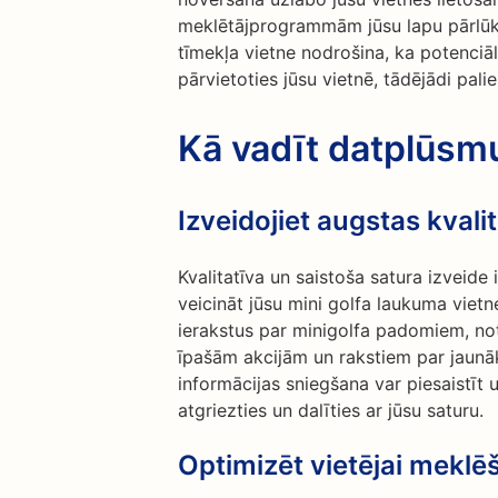
meklētājprogrammām jūsu lapu pārlūk
tīmekļa vietne nodrošina, ka potenciāli
pārvietoties jūsu vietnē, tādējādi pali
Kā vadīt datplūsm
Izveidojiet augstas kvali
Kvalitatīva un saistoša satura izveide 
veicināt jūsu mini golfa laukuma viet
ierakstus par minigolfa padomiem, no
īpašām akcijām un rakstiem par jaunā
informācijas sniegšana var piesaistīt
atgriezties un dalīties ar jūsu saturu.
Optimizēt vietējai meklē