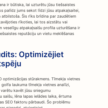
na ir būtiska, lai uzturētu jūsu tiešsaistes
s palīdz jums sekot līdzi jūsu atpakaļsaitei,
 atbilstoša. Šis rīks brīdina par zaudētiem
vējoties rīkoties, lai tos aizstātu vai
n veselīgu atpakaļsaišu profila uzturēšana ir
tiešsaistes reputāciju un vietu meklēšanas
dits: Optimizējiet
tspēju
EO optimizācijas stūrakmens. Tīmekļa vietnes
i golfa laukuma tīmekļa vietnes analīzi,
s varētu kavēt jūsu sniegumu
 saišu, lēna lapas ielādes laika, ērtuma
lapas SEO faktoru pārbaudi. Šo problēmu
as pieredzi, atvieglojot