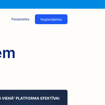
Piesakieties
Reģistrējieties
em
S VIENĀ" PLATFORMA EFEKTĪVAI