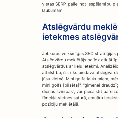
vietas SERP, palielinot iespējamību pie
laukumam.
Atslēgvārdu meklēt
ietekmes atslēgvā
Jebkuras veiksmīgas SEO stratēģijas p
Atslēgvārdu meklētājs palīdz atklāt īp
atslēgvārdus ar lielu ietekmi. Analiz
atbilstību, šis rīks piedāvā atslēgvā
jūsu vietnē. Mini golfa laukumiem, mē
mini golfs [pilsēta]", "ģimenei draudzī
dienas svinības", var piesaistīt pareiz
tīmekļa vietnes saturā, emuāru ieraks
pozīciju meklētājā.