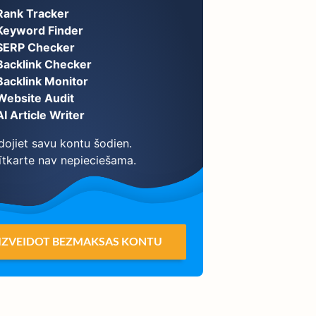
Rank Tracker
Keyword Finder
SERP Checker
Backlink Checker
Backlink Monitor
Website Audit
AI Article Writer
dojiet savu kontu šodien.
ītkarte nav nepieciešama.
IZVEIDOT BEZMAKSAS KONTU