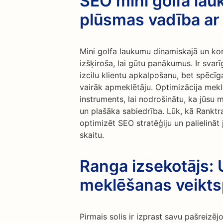
SEO mini golfa la
plūsmas vadība ar
Mini golfa laukumu dinamiskajā un kon
izšķiroša, lai gūtu panākumus. Ir svarī
izcilu klientu apkalpošanu, bet spēcīga
vairāk apmeklētāju. Optimizācija mek
instruments, lai nodrošinātu, ka jūsu 
un plašāka sabiedrība. Lūk, kā Ranktr
optimizēt SEO stratēģiju un palielināt
skaitu.
Ranga izsekotājs: 
meklēšanas veikts
Pirmais solis ir izprast savu pašreiz