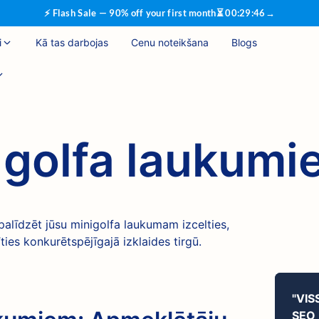
⚡ Flash Sale — 90% off your first month
⏳
00
:
29
:
46
→
i
Kā tas darbojas
Cenu noteikšana
Blogs
 golfa laukumi
palīdzēt jūsu minigolfa laukumam izcelties,
īties konkurētspējīgajā izklaides tirgū.
"VIS
SEO