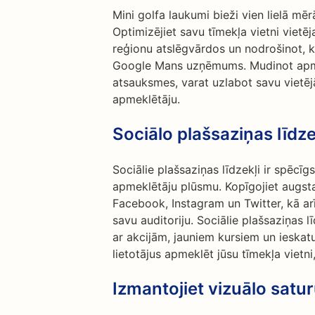
Mini golfa laukumi bieži vien lielā mē
Optimizējiet savu tīmekļa vietni vietēj
reģionu atslēgvārdos un nodrošinot, 
Google Mans uzņēmums. Mudinot apmie
atsauksmes, varat uzlabot savu vietējā
apmeklētāju.
Sociālo plašsaziņas līd
Sociālie plašsaziņas līdzekļi ir spēcīg
apmeklētāju plūsmu. Kopīgojiet augsta
Facebook, Instagram un Twitter, kā arī 
savu auditoriju. Sociālie plašsaziņas līd
ar akcijām, jauniem kursiem un ieskat
lietotājus apmeklēt jūsu tīmekļa vietni,
Izmantojiet vizuālo satu