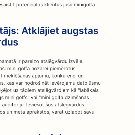
saistīt potenciālos klientus jūsu minigolfa
ājs: Atklājiet augstas
rdus
amatā ir pareizo atslēgvārdu izvēle.
aši mini golfa nozarei piemērotus
ējot meklēšanas apjomu, konkurenci un
rdus, kas var nodrošināt ievērojamu datplūsmu
rķējot uz tādiem atslēgvārdiem kā "labākais
gs mini golfs" vai "mini golfa dzimšanas
o auditoriju. Ieviešot šos atslēgvārdus
tos un meta aprakstos, varat uzlabot savu