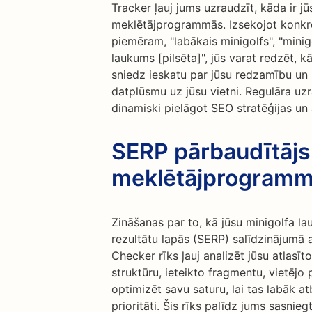
Tracker ļauj jums uzraudzīt, kāda ir j
meklētājprogrammās. Izsekojot konkrēt
piemēram, "labākais minigolfs", "mini
laukums [pilsēta]", jūs varat redzēt, kā
sniedz ieskatu par jūsu redzamību un p
datplūsmu uz jūsu vietni. Regulāra uzr
dinamiski pielāgot SEO stratēģijas un
SERP pārbaudītājs:
meklētājprogrammu
Zināšanas par to, kā jūsu minigolfa
rezultātu lapās (SERP) salīdzinājumā 
Checker rīks ļauj analizēt jūsu atlasī
struktūru, ieteikto fragmentu, vietējo 
optimizēt savu saturu, lai tas labāk 
prioritāti. Šis rīks palīdz jums sasnie