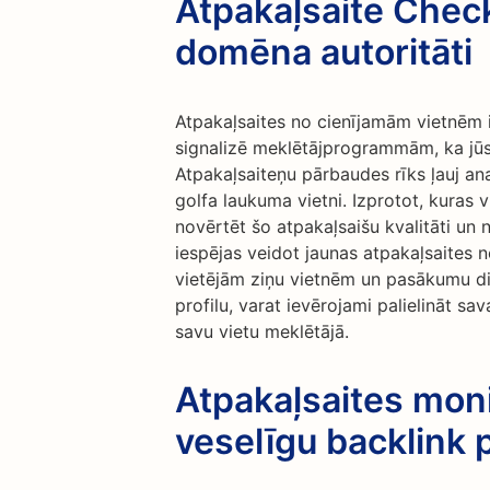
Atpakaļsaite Check
domēna autoritāti
Atpakaļsaites no cienījamām vietnēm 
signalizē meklētājprogrammām, ka jūsu
Atpakaļsaiteņu pārbaudes rīks ļauj ana
golfa laukuma vietni. Izprotot, kuras v
novērtēt šo atpakaļsaišu kvalitāti un 
iespējas veidot jaunas atpakaļsaites n
vietējām ziņu vietnēm un pasākumu dir
profilu, varat ievērojami palielināt s
savu vietu meklētājā.
Atpakaļsaites moni
veselīgu backlink p