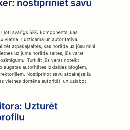
er: nostipriniet savu
ir ļoti svarīgs SEO komponents, kas
 vietne ir uzticama un autoritatīva.
lizēt atpakaļsaites, kas norāda uz jūsu mini
ietnes uz jums norāda saites, jūs varat
nozīmīgumu. Turklāt jūs varat noteikt
o augstas autoritātes izklaides blogiem,
ektorijiem. Nostiprinot savu atpakaļsaišu
avas vietnes domēna autoritāti un uzlabot
tora: Uzturēt
rofilu