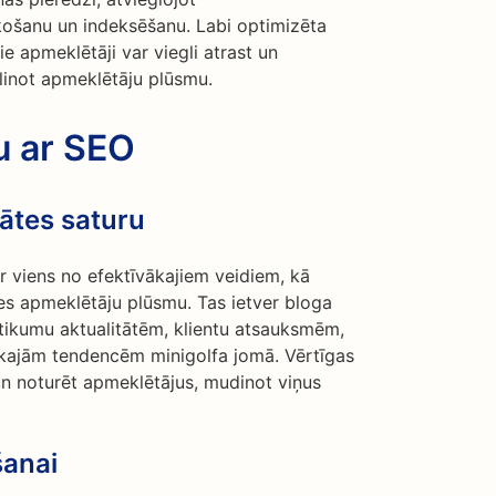
ošanu un indeksēšanu. Labi optimizēta
e apmeklētāji var viegli atrast un
elinot apmeklētāju plūsmu.
u ar SEO
tātes saturu
ir viens no efektīvākajiem veidiem, kā
nes apmeklētāju plūsmu. Tas ietver bloga
tikumu aktualitātēm, klientu atsauksmēm,
kajām tendencēm minigolfa jomā. Vērtīgas
 un noturēt apmeklētājus, mudinot viņus
šanai