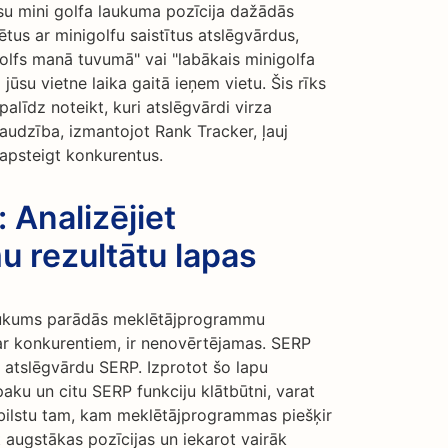
ūsu mini golfa laukuma pozīcija dažādās
us ar minigolfu saistītus atslēgvārdus,
golfs manā tuvumā" vai "labākais minigolfa
 jūsu vietne laika gaitā ieņem vietu. Šis rīks
alīdz noteikt, kuri atslēgvārdi virza
audzība, izmantojot Rank Tracker, ļauj
 apsteigt konkurentus.
 Analizējiet
 rezultātu lapas
 laukums parādās meklētājprogrammu
ar konkurentiem, ir nenovērtējamas. SERP
to atslēgvārdu SERP. Izprotot šo lapu
paku un citu SERP funkciju klātbūtni, varat
atbilstu tam, kam meklētājprogrammas piešķir
gt augstākas pozīcijas un iekarot vairāk