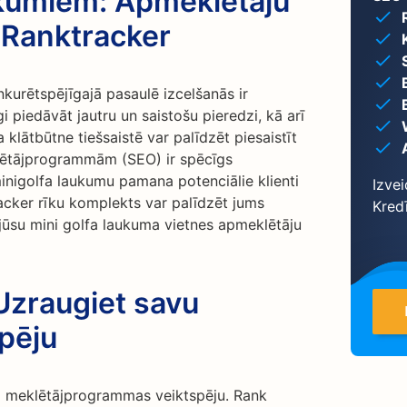
ukumiem: Apmeklētāju
 Ranktracker
kurētspējīgajā pasaulē izcelšanās ir
gi piedāvāt jautru un saistošu pieredzi, kā arī
 klātbūtne tiešsaistē var palīdzēt piesaistīt
lētājprogrammām (SEO) ir spēcīgs
minigolfa laukumu pamana potenciālie klienti
Izvei
acker rīku komplekts var palīdzēt jums
Kred
 jūsu mini golfa laukuma vietnes apmeklētāju
Uzraugiet savu
pēju
ējo meklētājprogrammas veiktspēju. Rank