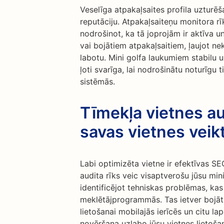
Veselīga atpakaļsaites profila uzturēša
reputāciju. Atpakaļsaiteņu monitora rīk
nodrošinot, ka tā joprojām ir aktīva un
vai bojātiem atpakaļsaitiem, ļaujot neka
labotu. Mini golfa laukumiem stabilu u
ļoti svarīga, lai nodrošinātu noturīgu 
sistēmās.
Tīmekļa vietnes au
savas vietnes veik
Labi optimizēta vietne ir efektīvas S
audita rīks veic visaptverošu jūsu min
identificējot tehniskas problēmas, ka
meklētājprogrammās. Tas ietver bojātu
lietošanai mobilajās ierīcēs un citu 
novēršana uzlabo jūsu vietnes lietošan