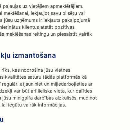
rā paļaujas uz vietējiem apmeklētājiem.
ai meklēšanai, iekļaujot savu pilsētu vai
ka jūsu uzņēmums ir iekļauts pakalpojumā
rinātus klientus atstāt pozitīvas
s meklēšanas reitingu un piesaistīt vairāk
zekļu izmantošana
s rīks, kas nodrošina jūsu vietnes
s kvalitātes saturu tādās platformās kā
regulāri atjauniniet un mijiedarbojieties ar
zekļi var būt arī lieliska vieta, kur dalīties
u jūsu minigolfa darbības aizkulisēs, mudinot
 lai iegūtu vairāk informācijas.
ru