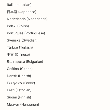
Italiano (Italian)
SEO zobārstniecības klīnikām
日本語 (Japanese)
Nederlands (Nederlands)
SEO detalizētiem veikaliem
Polski (Polish)
SEO ēdinātājiem
Português (Portuguese)
SEO kēksiņu veikaliem
Svenska (Swedish)
Türkçe (Turkish)
SEO izglītības un bērnu aprūpes pakalpojumiem
中文 (Chinese)
SEO elektriķiem
Български (Bulgarian)
SEO Donut veikaliem
Čeština (Czech)
Dansk (Danish)
SEO ķīmiskajām tīrītavām
Ελληνικά (Greek)
SEO elektronikas veikaliem
Eesti (Estonian)
Suomi (Finnish)
SEO inženiertehniskajiem uzņēmumiem
Magyar (Hungarian)
SEO endodontiem