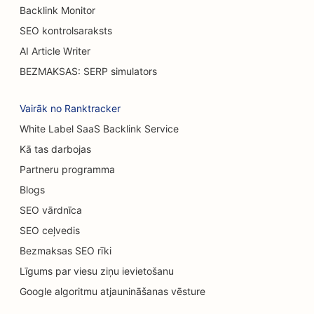
SEO kafejnīcām
Backlink Monitor
SEO kontrolsaraksts
SEO kūku veikaliem
AI Article Writer
SEO optimizācija grila galdiem
BEZMAKSAS: SERP simulators
SEO gadījuma ēdināšanas restorāniem
Vairāk no Ranktracker
SEO paklāju un grīdas segumu veikaliem
White Label SaaS Backlink Service
Kā tas darbojas
SEO automobiļu mazgātuvēm
Partneru programma
SEO automobiļu dīleriem
Blogs
SEO tīrīšanas pakalpojumiem
SEO vārdnīca
SEO ceļvedis
SEO hiropraktiķiem
Bezmaksas SEO rīki
SEO kaķu kafejnīcām
Līgums par viesu ziņu ievietošanu
Ķīmiskā pīlinga pakalpojumu SEO
Google algoritmu atjaunināšanas vēsture