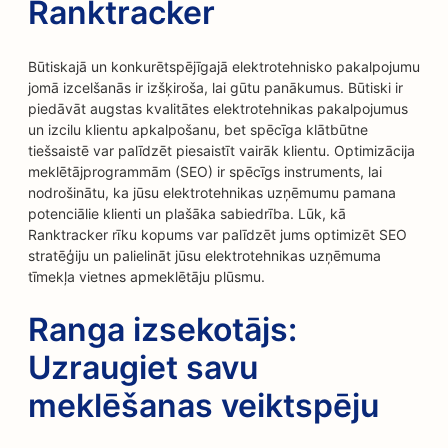
Ranktracker
Būtiskajā un konkurētspējīgajā elektrotehnisko pakalpojumu
jomā izcelšanās ir izšķiroša, lai gūtu panākumus. Būtiski ir
piedāvāt augstas kvalitātes elektrotehnikas pakalpojumus
un izcilu klientu apkalpošanu, bet spēcīga klātbūtne
tiešsaistē var palīdzēt piesaistīt vairāk klientu. Optimizācija
meklētājprogrammām (SEO) ir spēcīgs instruments, lai
nodrošinātu, ka jūsu elektrotehnikas uzņēmumu pamana
potenciālie klienti un plašāka sabiedrība. Lūk, kā
Ranktracker rīku kopums var palīdzēt jums optimizēt SEO
stratēģiju un palielināt jūsu elektrotehnikas uzņēmuma
tīmekļa vietnes apmeklētāju plūsmu.
Ranga izsekotājs:
Uzraugiet savu
meklēšanas veiktspēju