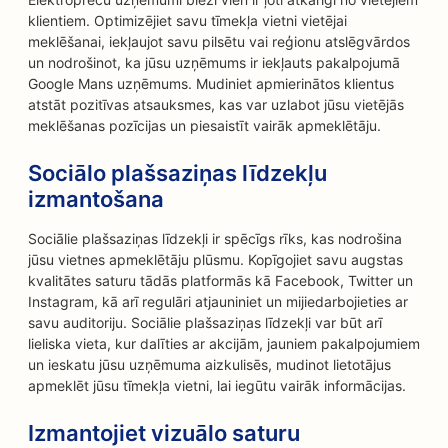
klientiem. Optimizējiet savu tīmekļa vietni vietējai
meklēšanai, iekļaujot savu pilsētu vai reģionu atslēgvārdos
un nodrošinot, ka jūsu uzņēmums ir iekļauts pakalpojumā
Google Mans uzņēmums. Mudiniet apmierinātos klientus
atstāt pozitīvas atsauksmes, kas var uzlabot jūsu vietējās
meklēšanas pozīcijas un piesaistīt vairāk apmeklētāju.
Sociālo plašsaziņas līdzekļu
izmantošana
Sociālie plašsaziņas līdzekļi ir spēcīgs rīks, kas nodrošina
jūsu vietnes apmeklētāju plūsmu. Kopīgojiet savu augstas
kvalitātes saturu tādās platformās kā Facebook, Twitter un
Instagram, kā arī regulāri atjauniniet un mijiedarbojieties ar
savu auditoriju. Sociālie plašsaziņas līdzekļi var būt arī
lieliska vieta, kur dalīties ar akcijām, jauniem pakalpojumiem
un ieskatu jūsu uzņēmuma aizkulisēs, mudinot lietotājus
apmeklēt jūsu tīmekļa vietni, lai iegūtu vairāk informācijas.
Izmantojiet vizuālo saturu