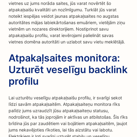
vietnes uz jums norāda saites, jūs varat novērtēt šo
atpakaļsaišu kvalitāti un nozīmīgumu. Turklāt jūs varat
noteikt iespējas veidot jaunas atpakaļsaites no augstas
autoritātes mājas labiekārtošanas emuāriem, vietējām ziņu
vietnēm un nozares direktorijiem. Nostiprinot savu
atpakaļsaišu profilu, varat ievērojami palielināt savas
vietnes domēna autoritāti un uzlabot savu vietu meklētājā.
Atpakaļsaites monitora:
Uzturēt veselīgu backlink
profilu
Lai uzturētu veselīgu atpakaļsaišu profilu, ir svarīgi sekot
līdzi savām atpakaļsaitēm. Atpakaļsaiteņu monitora rīks
palīdz jums uzraudzīt jūsu atpakaļsaiteņu statusu,
nodrošinot, ka tās joprojām ir aktīvas un atbilstošas. Šis rīks
brīdina jūs par zaudētiem vai bojātiem atpakaļsaitēm, ļaujot
jums nekavējoties rīkoties, lai tās aizstātu vai labotu.
Elektriķiem ir ļoti svarīgi uzturēt stabilu un veselīgu