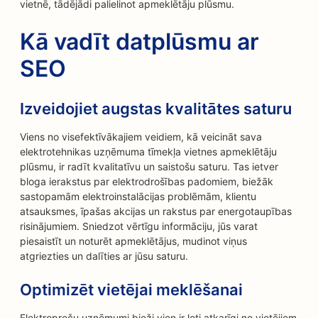
vietnē, tādējādi palielinot apmeklētāju plūsmu.
Kā vadīt datplūsmu ar
SEO
Izveidojiet augstas kvalitātes saturu
Viens no visefektīvākajiem veidiem, kā veicināt sava
elektrotehnikas uzņēmuma tīmekļa vietnes apmeklētāju
plūsmu, ir radīt kvalitatīvu un saistošu saturu. Tas ietver
bloga ierakstus par elektrodrošības padomiem, biežāk
sastopamām elektroinstalācijas problēmām, klientu
atsauksmes, īpašas akcijas un rakstus par energotaupības
risinājumiem. Sniedzot vērtīgu informāciju, jūs varat
piesaistīt un noturēt apmeklētājus, mudinot viņus
atgriezties un dalīties ar jūsu saturu.
Optimizēt vietējai meklēšanai
Elektropreču uzņēmumi bieži vien ir ļoti atkarīgi no vietējiem