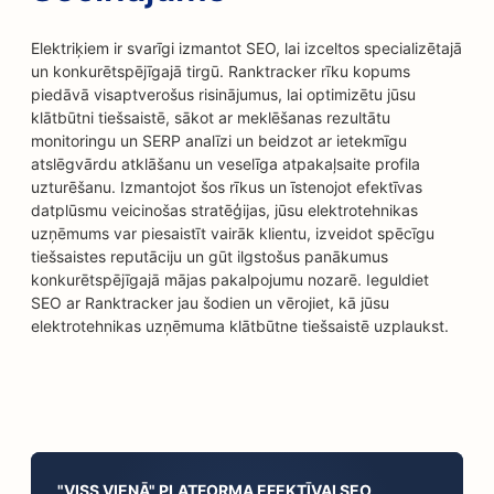
Elektriķiem ir svarīgi izmantot SEO, lai izceltos specializētajā
un konkurētspējīgajā tirgū. Ranktracker rīku kopums
piedāvā visaptverošus risinājumus, lai optimizētu jūsu
klātbūtni tiešsaistē, sākot ar meklēšanas rezultātu
monitoringu un SERP analīzi un beidzot ar ietekmīgu
atslēgvārdu atklāšanu un veselīga atpakaļsaite profila
uzturēšanu. Izmantojot šos rīkus un īstenojot efektīvas
datplūsmu veicinošas stratēģijas, jūsu elektrotehnikas
uzņēmums var piesaistīt vairāk klientu, izveidot spēcīgu
tiešsaistes reputāciju un gūt ilgstošus panākumus
konkurētspējīgajā mājas pakalpojumu nozarē. Ieguldiet
SEO ar Ranktracker jau šodien un vērojiet, kā jūsu
elektrotehnikas uzņēmuma klātbūtne tiešsaistē uzplaukst.
"VISS VIENĀ" PLATFORMA EFEKTĪVAI SEO