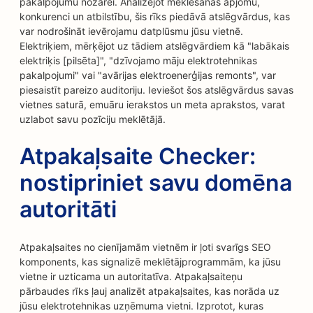
pakalpojumu nozarei. Analizējot meklēšanas apjomu,
konkurenci un atbilstību, šis rīks piedāvā atslēgvārdus, kas
var nodrošināt ievērojamu datplūsmu jūsu vietnē.
Elektriķiem, mērķējot uz tādiem atslēgvārdiem kā "labākais
elektriķis [pilsēta]", "dzīvojamo māju elektrotehnikas
pakalpojumi" vai "avārijas elektroenerģijas remonts", var
piesaistīt pareizo auditoriju. Ieviešot šos atslēgvārdus savas
vietnes saturā, emuāru ierakstos un meta aprakstos, varat
uzlabot savu pozīciju meklētājā.
Atpakaļsaite Checker:
nostipriniet savu domēna
autoritāti
Atpakaļsaites no cienījamām vietnēm ir ļoti svarīgs SEO
komponents, kas signalizē meklētājprogrammām, ka jūsu
vietne ir uzticama un autoritatīva. Atpakaļsaiteņu
pārbaudes rīks ļauj analizēt atpakaļsaites, kas norāda uz
jūsu elektrotehnikas uzņēmuma vietni. Izprotot, kuras