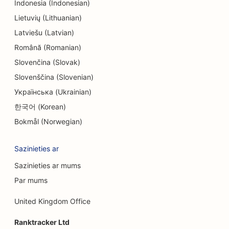
Indonesia (Indonesian)
SEO izklaidei un atpūtai
Lietuvių (Lithuanian)
Latviešu (Latvian)
SEO izbēgšanas istabām
Română (Romanian)
EO etniskajiem restorāniem
Slovenčina (Slovak)
SEO restorāniem, kas darbojas no lauku
Slovenščina (Slovenian)
saimniecības līdz galdam
Українська (Ukrainian)
한국어 (Korean)
SEO sejas liftinga pakalpojumiem
Bokmål (Norwegian)
SEO ģimenes restorāniem
Sazinieties ar
SEO finanšu plānotājiem
Sazinieties ar mums
SEO ātrās ēdināšanas restorāniem
Par mums
SEO floristiem
United Kingdom Office
SEO restorāniem ar smalku maltīti
Ranktracker Ltd