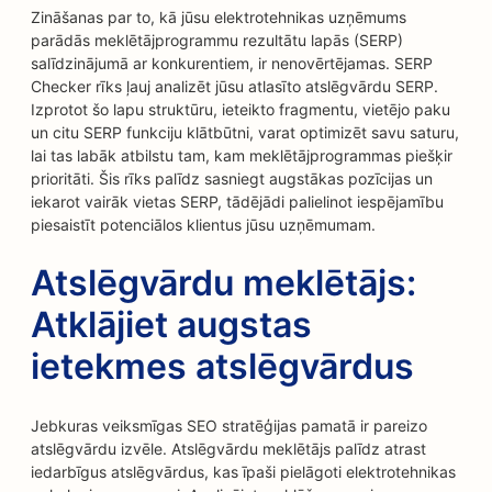
Zināšanas par to, kā jūsu elektrotehnikas uzņēmums
parādās meklētājprogrammu rezultātu lapās (SERP)
salīdzinājumā ar konkurentiem, ir nenovērtējamas. SERP
Checker rīks ļauj analizēt jūsu atlasīto atslēgvārdu SERP.
Izprotot šo lapu struktūru, ieteikto fragmentu, vietējo paku
un citu SERP funkciju klātbūtni, varat optimizēt savu saturu,
lai tas labāk atbilstu tam, kam meklētājprogrammas piešķir
prioritāti. Šis rīks palīdz sasniegt augstākas pozīcijas un
iekarot vairāk vietas SERP, tādējādi palielinot iespējamību
piesaistīt potenciālos klientus jūsu uzņēmumam.
Atslēgvārdu meklētājs:
Atklājiet augstas
ietekmes atslēgvārdus
Jebkuras veiksmīgas SEO stratēģijas pamatā ir pareizo
atslēgvārdu izvēle. Atslēgvārdu meklētājs palīdz atrast
iedarbīgus atslēgvārdus, kas īpaši pielāgoti elektrotehnikas