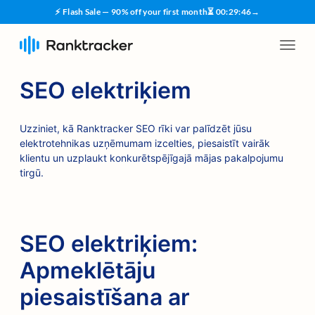
⚡ Flash Sale — 90% off your first month
⏳
00
:
29
:
45
→
SEO elektriķiem
Uzziniet, kā Ranktracker SEO rīki var palīdzēt jūsu
elektrotehnikas uzņēmumam izcelties, piesaistīt vairāk
klientu un uzplaukt konkurētspējīgajā mājas pakalpojumu
tirgū.
SEO elektriķiem:
Apmeklētāju
piesaistīšana ar