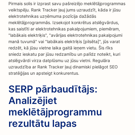
Pirmais solis ir izprast savu pašreizējo meklētājprogrammas
veiktspēju. Rank Tracker ļauj jums uzraudzīt, kāda ir jūsu
elektrotehnikas uzņēmuma pozīcija dažādās
meklētājprogrammās. Izsekojot konkrētus atslēgvārdus,
kas saistīti ar elektrotehnikas pakalpojumiem, piemēram,
"labākais elektriķis", "avārijas elektrotehnikas pakalpojumi
manā tuvumā" vai "labākais elektriķis [pilsēta]", jūs varat
redzēt, kā jūsu vietne laika gaitā ieņem vietu. Šis rīks
sniedz ieskatu par jūsu redzamību un palīdz noteikt, kuri
atslēgvārdi virza datplūsmu uz jūsu vietni. Regulāra
uzraudzība ar Rank Tracker ļauj dinamiski pielāgot SEO
stratēģijas un apsteigt konkurentus.
SERP pārbaudītājs:
Analizējiet
meklētājprogrammu
rezultātu lapas