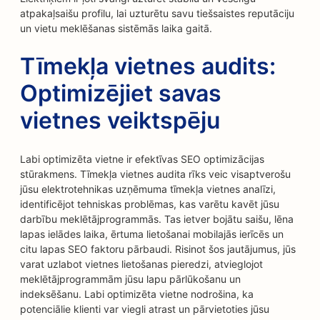
atpakaļsaišu profilu, lai uzturētu savu tiešsaistes reputāciju
un vietu meklēšanas sistēmās laika gaitā.
Tīmekļa vietnes audits:
Optimizējiet savas
vietnes veiktspēju
Labi optimizēta vietne ir efektīvas SEO optimizācijas
stūrakmens. Tīmekļa vietnes audita rīks veic visaptverošu
jūsu elektrotehnikas uzņēmuma tīmekļa vietnes analīzi,
identificējot tehniskas problēmas, kas varētu kavēt jūsu
darbību meklētājprogrammās. Tas ietver bojātu saišu, lēna
lapas ielādes laika, ērtuma lietošanai mobilajās ierīcēs un
citu lapas SEO faktoru pārbaudi. Risinot šos jautājumus, jūs
varat uzlabot vietnes lietošanas pieredzi, atvieglojot
meklētājprogrammām jūsu lapu pārlūkošanu un
indeksēšanu. Labi optimizēta vietne nodrošina, ka
potenciālie klienti var viegli atrast un pārvietoties jūsu