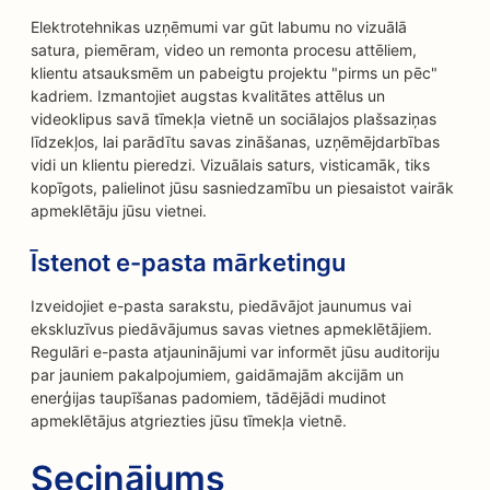
Elektrotehnikas uzņēmumi var gūt labumu no vizuālā
satura, piemēram, video un remonta procesu attēliem,
klientu atsauksmēm un pabeigtu projektu "pirms un pēc"
kadriem. Izmantojiet augstas kvalitātes attēlus un
videoklipus savā tīmekļa vietnē un sociālajos plašsaziņas
līdzekļos, lai parādītu savas zināšanas, uzņēmējdarbības
vidi un klientu pieredzi. Vizuālais saturs, visticamāk, tiks
kopīgots, palielinot jūsu sasniedzamību un piesaistot vairāk
apmeklētāju jūsu vietnei.
Īstenot e-pasta mārketingu
Izveidojiet e-pasta sarakstu, piedāvājot jaunumus vai
ekskluzīvus piedāvājumus savas vietnes apmeklētājiem.
Regulāri e-pasta atjauninājumi var informēt jūsu auditoriju
par jauniem pakalpojumiem, gaidāmajām akcijām un
enerģijas taupīšanas padomiem, tādējādi mudinot
apmeklētājus atgriezties jūsu tīmekļa vietnē.
Secinājums