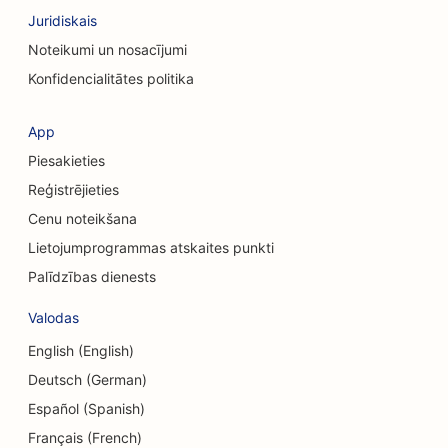
SEO apģērbu veikaliem
Juridiskais
SEO galvaskausa ķirurgiem
Noteikumi un nosacījumi
Konfidencialitātes politika
SEO kafijas veikaliem
SEO kredītkooperatīvajām sabiedrībām
App
Piesakieties
SEO konsultāciju uzņēmumiem
Reģistrējieties
SEO veikaliem Delis
Cenu noteikšana
SEO parādu konsultāciju pakalpojumiem
Lietojumprogrammas atskaites punkti
Palīdzības dienests
SEO valūtas maiņas pakalpojumiem
Valodas
SEO deju studijām
English (English)
SEO Dermabrāzijas pakalpojumiem
Deutsch (German)
SEO dienas aprūpes centriem
Español (Spanish)
Français (French)
SEO kosmētikas ķirurgiem