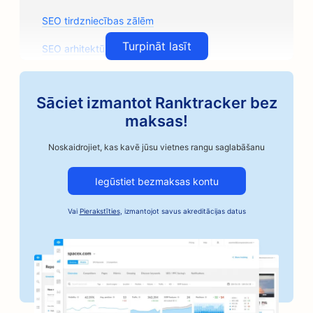
SEO tirdzniecības zālēm
Turpināt lasīt
SEO arhitektūras uzņēmumiem
SEO amatnieciskās kafijas grauzdētavām
Sāciet izmantot Ranktracker bez
SEO auto rezerves daļu veikaliem
maksas!
SEO autoservisiem
Noskaidrojiet, kas kavē jūsu vietnes rangu saglabāšanu
SEO autoservisiem
Iegūstiet bezmaksas kontu
SEO automobiļu nozares uzņēmumiem
Vai
Pierakstīties
, izmantojot savus akreditācijas datus
SEO Bail Bonds pakalpojumiem
SEO bankām
SEO maiznīcām
SEO frizētavām