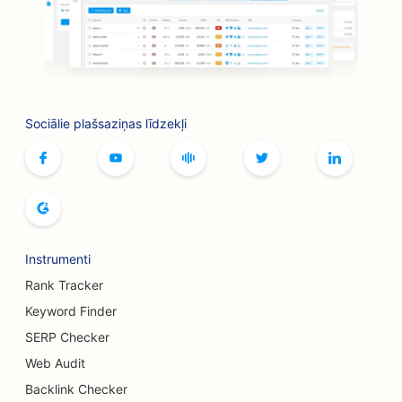
SEO veikaliem
SEO botoksa un filleru pakalpojumiem
SEO boulinga zālēm
Sociālie plašsaziņas līdzekļi
SEO galda spēļu kafejnīcām
SEO grāmatnīcām
SEO maizes ceptuvēm
SEO alus darītavām
Instrumenti
SEO krūšu palielināšanas pakalpojumiem
Rank Tracker
SEO bufetes restorāniem
Keyword Finder
SERP Checker
SEO burgeru kravas automašīnām
Web Audit
SEO apdegumu ķirurgiem
Backlink Checker