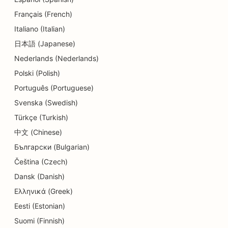
Français (French)
SEO kosmētikas ķirurgiem
Italiano (Italian)
SEO zobārstniecības klīnikām
日本語 (Japanese)
Nederlands (Nederlands)
SEO detalizētiem veikaliem
Polski (Polish)
SEO ēdinātājiem
Português (Portuguese)
SEO kēksiņu veikaliem
Svenska (Swedish)
Türkçe (Turkish)
SEO izglītības un bērnu aprūpes pakalpojumiem
中文 (Chinese)
SEO elektriķiem
Български (Bulgarian)
SEO Donut veikaliem
Čeština (Czech)
Dansk (Danish)
SEO ķīmiskajām tīrītavām
Ελληνικά (Greek)
SEO elektronikas veikaliem
Eesti (Estonian)
Suomi (Finnish)
SEO inženiertehniskajiem uzņēmumiem