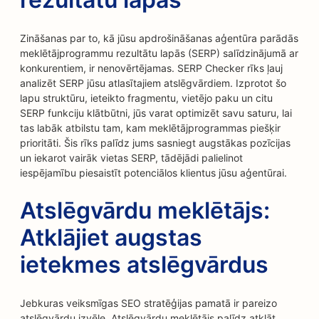
Zināšanas par to, kā jūsu apdrošināšanas aģentūra parādās
meklētājprogrammu rezultātu lapās (SERP) salīdzinājumā ar
konkurentiem, ir nenovērtējamas. SERP Checker rīks ļauj
analizēt SERP jūsu atlasītajiem atslēgvārdiem. Izprotot šo
lapu struktūru, ieteikto fragmentu, vietējo paku un citu
SERP funkciju klātbūtni, jūs varat optimizēt savu saturu, lai
tas labāk atbilstu tam, kam meklētājprogrammas piešķir
prioritāti. Šis rīks palīdz jums sasniegt augstākas pozīcijas
un iekarot vairāk vietas SERP, tādējādi palielinot
iespējamību piesaistīt potenciālos klientus jūsu aģentūrai.
Atslēgvārdu meklētājs:
Atklājiet augstas
ietekmes atslēgvārdus
Jebkuras veiksmīgas SEO stratēģijas pamatā ir pareizo
atslēgvārdu izvēle. Atslēgvārdu meklētājs palīdz atklāt