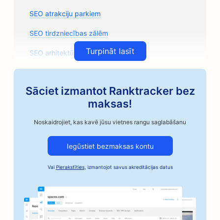
SEO atrakciju parkiem
SEO tirdzniecības zālēm
Turpināt lasīt
SEO arhitektūras uzņēmumiem
SEO amatnieciskās kafijas grauzdētavām
Sāciet izmantot Ranktracker bez
SEO auto rezerves daļu veikaliem
maksas!
SEO autoservisiem
Noskaidrojiet, kas kavē jūsu vietnes rangu saglabāšanu
SEO autoservisiem
Iegūstiet bezmaksas kontu
SEO automobiļu nozares uzņēmumiem
Vai
Pierakstīties
, izmantojot savus akreditācijas datus
SEO Bail Bonds pakalpojumiem
SEO bankām
SEO maiznīcām