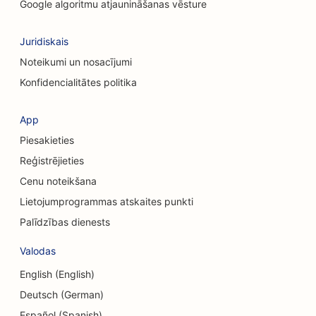
Ķīmiskā pīlinga pakalpojumu SEO
Google algoritmu atjaunināšanas vēsture
SEO apģērbu veikaliem
Juridiskais
SEO galvaskausa ķirurgiem
Noteikumi un nosacījumi
Konfidencialitātes politika
SEO kafijas veikaliem
SEO kredītkooperatīvajām sabiedrībām
App
Piesakieties
SEO konsultāciju uzņēmumiem
Reģistrējieties
SEO veikaliem Delis
Cenu noteikšana
SEO parādu konsultāciju pakalpojumiem
Lietojumprogrammas atskaites punkti
Palīdzības dienests
SEO valūtas maiņas pakalpojumiem
Valodas
SEO deju studijām
English (English)
SEO Dermabrāzijas pakalpojumiem
Deutsch (German)
SEO dienas aprūpes centriem
Español (Spanish)