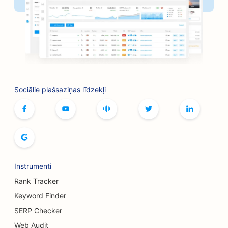
SEO frizētavām
SEO veikaliem
SEO botoksa un filleru pakalpojumiem
SEO boulinga zālēm
Sociālie plašsaziņas līdzekļi
SEO galda spēļu kafejnīcām
SEO grāmatnīcām
SEO maizes ceptuvēm
SEO alus darītavām
Instrumenti
SEO krūšu palielināšanas pakalpojumiem
Rank Tracker
SEO bufetes restorāniem
Keyword Finder
SERP Checker
SEO burgeru kravas automašīnām
Web Audit