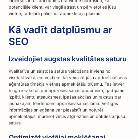
indeksēšanu. Labi optimizēta vietne nodrošina, ka
potenciālie klienti var viegli atrast un pārvietoties jūsu
vietnē, tādējādi palielinot apmeklētāju plūsmu.
Kā vadīt datplūsmu ar
SEO
Izveidojiet augstas kvalitātes saturu
Kvalitatīva un saistoša satura veidošana ir viens no
visefektīvākajiem veidiem, kā veicināt jūsu apdrošināšanas
aģentūras tīmekļa vietnes apmeklētāju plūsmu. Tas ietver
bloga ierakstus par apdrošināšanas padomiem, gadījumu
izpēti, klientu atsauksmes, īpašas akcijas un rakstus par
jaunākajām tendencēm apdrošināšanas jomā. Vērtīgas
informācijas sniegšana var piesaistīt un noturēt
apmeklētājus, mudinot viņus atgriezties un dalīties ar jūsu
saturu.
Optimizēt vietējai meklēšanai