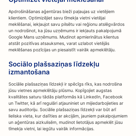
Apdrošināšanas aģentūras bieži paļaujas uz vietējiem
klientiem. Optimizējiet savu tīmekļa vietni vietējai
meklēšanai, iekļaujot savu pilsētu vai reģionu atslēgvārdos
un nodrošinot, ka jūsu uzņēmums ir iekļauts pakalpojumā
Google Mans uzņēmums. Mudinot apmierinātus klientus
atstāt pozitīvas atsauksmes, varat uzlabot vietējās
meklēšanas pozīcijas un piesaistīt vairāk apmeklētāju.
Sociālo plašsaziņas līdzekļu
izmantošana
Sociālie plašsaziņas līdzekļi ir spēcīgs rīks, kas nodrošina
jūsu vietnes apmeklētāju plūsmu. Kopīgojiet augstas
kvalitātes saturu tādās platformās kā LinkedIn, Facebook
un Twitter, kā arī regulāri atjauniniet un mijiedarbojieties ar
savu auditoriju. Sociālie plašsaziņas līdzekļi var būt arī
lieliska vieta, kur dalīties ar akcijām, jauniem pakalpojumiem
un aģentūras aizkulisēm, mudinot lietotājus apmeklēt jūsu
tīmekļa vietni, lai iegūtu vairāk informācijas.