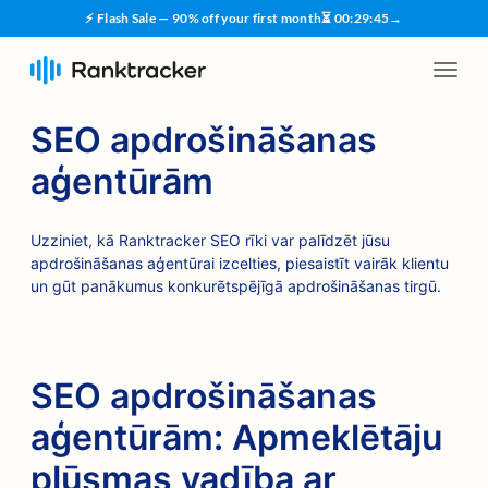
⚡ Flash Sale — 90% off your first month
⏳
00
:
29
:
45
→
SEO apdrošināšanas
aģentūrām
Uzziniet, kā Ranktracker SEO rīki var palīdzēt jūsu
apdrošināšanas aģentūrai izcelties, piesaistīt vairāk klientu
un gūt panākumus konkurētspējīgā apdrošināšanas tirgū.
SEO apdrošināšanas
aģentūrām: Apmeklētāju
plūsmas vadība ar