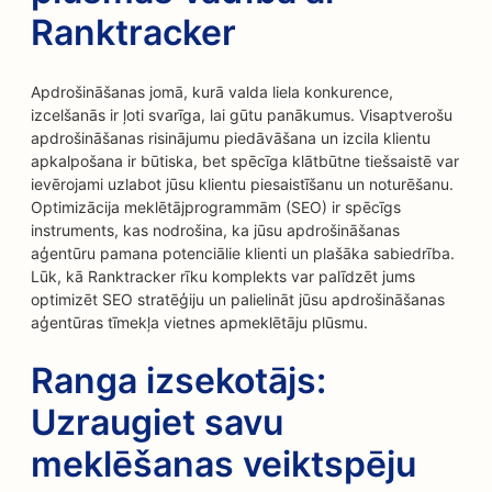
Ranktracker
Apdrošināšanas jomā, kurā valda liela konkurence,
izcelšanās ir ļoti svarīga, lai gūtu panākumus. Visaptverošu
apdrošināšanas risinājumu piedāvāšana un izcila klientu
apkalpošana ir būtiska, bet spēcīga klātbūtne tiešsaistē var
ievērojami uzlabot jūsu klientu piesaistīšanu un noturēšanu.
Optimizācija meklētājprogrammām (SEO) ir spēcīgs
instruments, kas nodrošina, ka jūsu apdrošināšanas
aģentūru pamana potenciālie klienti un plašāka sabiedrība.
Lūk, kā Ranktracker rīku komplekts var palīdzēt jums
optimizēt SEO stratēģiju un palielināt jūsu apdrošināšanas
aģentūras tīmekļa vietnes apmeklētāju plūsmu.
Ranga izsekotājs:
Uzraugiet savu
meklēšanas veiktspēju