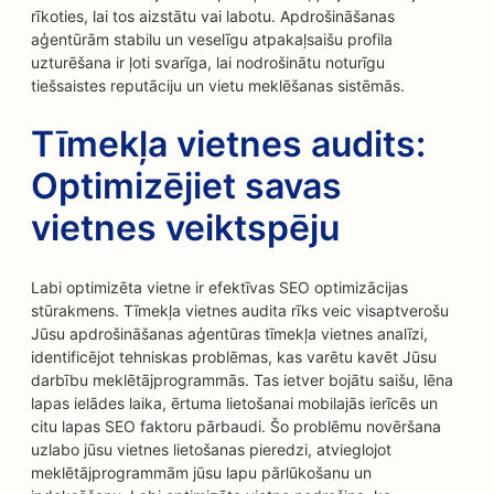
rīkoties, lai tos aizstātu vai labotu. Apdrošināšanas
aģentūrām stabilu un veselīgu atpakaļsaišu profila
uzturēšana ir ļoti svarīga, lai nodrošinātu noturīgu
tiešsaistes reputāciju un vietu meklēšanas sistēmās.
Tīmekļa vietnes audits:
Optimizējiet savas
vietnes veiktspēju
Labi optimizēta vietne ir efektīvas SEO optimizācijas
stūrakmens. Tīmekļa vietnes audita rīks veic visaptverošu
Jūsu apdrošināšanas aģentūras tīmekļa vietnes analīzi,
identificējot tehniskas problēmas, kas varētu kavēt Jūsu
darbību meklētājprogrammās. Tas ietver bojātu saišu, lēna
lapas ielādes laika, ērtuma lietošanai mobilajās ierīcēs un
citu lapas SEO faktoru pārbaudi. Šo problēmu novēršana
uzlabo jūsu vietnes lietošanas pieredzi, atvieglojot
meklētājprogrammām jūsu lapu pārlūkošanu un