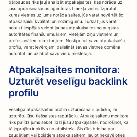
pārbaudes rīks ļauj analizēt atpakaļsaites, kas norāda uz
jūsu apdrošināšanas aģentūras tīmekļa vietni. Izprotot,
kuras vietnes uz jums norāda saites, jūs varat novērtēt šo
atpakaļsaišu kvalitāti un nozīmīgumu. Turklāt jūs varat
noteikt iespējas veidot jaunas atpakaļsaites no augstas
autoritātes finanšu emuāriem, vietējām ziņu vietnēm un
profesionāliem direktorijiem. Nostiprinot savu atpakaļsaišu
profilu, varat ievērojami palielināt savas vietnes domēna
autoritāti un uzlabot savu vietu meklētājā.
Atpakaļsaites monitora:
Uzturēt veselīgu backlink
profilu
Veselīga atpakaļsaites profila uzturēšana ir būtiska, lai
uzturētu jūsu tiešsaistes reputāciju. Atpakaļsaiteņu monitora
rīks palīdz jums sekot līdzi jūsu atpakaļsaitei, nodrošinot, ka
tā joprojām ir aktīva un atbilstoša. Šis rīks brīdina par
zaudētiem vai bojātiem atpakaļsaitiem, ļaujot nekavējoties