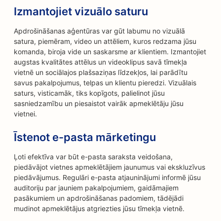
Izmantojiet vizuālo saturu
Apdrošināšanas aģentūras var gūt labumu no vizuālā
satura, piemēram, video un attēliem, kuros redzama jūsu
komanda, biroja vide un saskarsme ar klientiem. Izmantojiet
augstas kvalitātes attēlus un videoklipus savā tīmekļa
vietnē un sociālajos plašsaziņas līdzekļos, lai parādītu
savus pakalpojumus, telpas un klientu pieredzi. Vizuālais
saturs, visticamāk, tiks kopīgots, palielinot jūsu
sasniedzamību un piesaistot vairāk apmeklētāju jūsu
vietnei.
Īstenot e-pasta mārketingu
Ļoti efektīva var būt e-pasta saraksta veidošana,
piedāvājot vietnes apmeklētājiem jaunumus vai ekskluzīvus
piedāvājumus. Regulāri e-pasta atjauninājumi informē jūsu
auditoriju par jauniem pakalpojumiem, gaidāmajiem
pasākumiem un apdrošināšanas padomiem, tādējādi
mudinot apmeklētājus atgriezties jūsu tīmekļa vietnē.