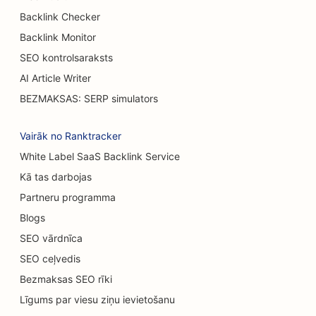
SEO apdegumu ķirurgiem
Backlink Checker
SEO kafejnīcām
Backlink Monitor
SEO kontrolsaraksts
SEO kūku veikaliem
AI Article Writer
SEO optimizācija grila galdiem
BEZMAKSAS: SERP simulators
SEO gadījuma ēdināšanas restorāniem
Vairāk no Ranktracker
SEO paklāju un grīdas segumu veikaliem
White Label SaaS Backlink Service
Kā tas darbojas
SEO automobiļu mazgātuvēm
Partneru programma
SEO automobiļu dīleriem
Blogs
SEO tīrīšanas pakalpojumiem
SEO vārdnīca
SEO ceļvedis
SEO hiropraktiķiem
Bezmaksas SEO rīki
SEO kaķu kafejnīcām
Līgums par viesu ziņu ievietošanu