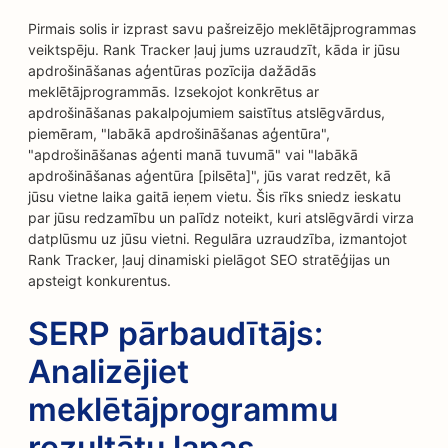
Pirmais solis ir izprast savu pašreizējo meklētājprogrammas
veiktspēju. Rank Tracker ļauj jums uzraudzīt, kāda ir jūsu
apdrošināšanas aģentūras pozīcija dažādās
meklētājprogrammās. Izsekojot konkrētus ar
apdrošināšanas pakalpojumiem saistītus atslēgvārdus,
piemēram, "labākā apdrošināšanas aģentūra",
"apdrošināšanas aģenti manā tuvumā" vai "labākā
apdrošināšanas aģentūra [pilsēta]", jūs varat redzēt, kā
jūsu vietne laika gaitā ieņem vietu. Šis rīks sniedz ieskatu
par jūsu redzamību un palīdz noteikt, kuri atslēgvārdi virza
datplūsmu uz jūsu vietni. Regulāra uzraudzība, izmantojot
Rank Tracker, ļauj dinamiski pielāgot SEO stratēģijas un
apsteigt konkurentus.
SERP pārbaudītājs:
Analizējiet
meklētājprogrammu
rezultātu lapas