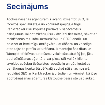
Secinājums
Apdrošināšanas aģentūrām ir svarīgi izmantot SEO, lai
izceltos specializētajā un konkurētspējīgajā tirgū.
Ranktracker rīku kopums piedāvā visaptverošus
risinājumus, lai optimizētu jūsu klātbūtni tiešsaistē, sākot ar
meklēšanas rezultātu uzraudzību un SERP analīzi un
beidzot ar ietekmīgu atslēgvārdu atklāšanu un veselīga
atpakaļsaite profila uzturēšanu. Izmantojot šos rīkus un
īstenojot efektīvas datplūsmu veicinošas stratēģijas, jūsu
apdrošināšanas aģentūra var piesaistīt vairāk klientu,
izveidot spēcīgu tiešsaistes reputāciju un gūt ilgstošus
panākumus konkurētspējīgajā apdrošināšanas nozarē.
Ieguldiet SEO ar Ranktracker jau šodien un vērojiet, kā jūsu
apdrošināšanas aģentūras klātbūtne tiešsaistē uzplaukst.