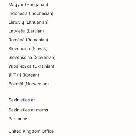
Magyar (Hungarian)
SEO endodontiem
Indonesia (Indonesian)
SEO izklaidei un atpūtai
Lietuvių (Lithuanian)
Latviešu (Latvian)
SEO izbēgšanas istabām
Română (Romanian)
EO etniskajiem restorāniem
Slovenčina (Slovak)
SEO restorāniem, kas darbojas no lauku
Slovenščina (Slovenian)
saimniecības līdz galdam
Українська (Ukrainian)
한국어 (Korean)
SEO sejas liftinga pakalpojumiem
Bokmål (Norwegian)
SEO ģimenes restorāniem
Sazinieties ar
SEO finanšu plānotājiem
Sazinieties ar mums
SEO ātrās ēdināšanas restorāniem
Par mums
SEO floristiem
United Kingdom Office