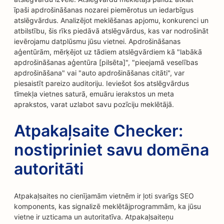
īpaši apdrošināšanas nozarei piemērotus un iedarbīgus
atslēgvārdus. Analizējot meklēšanas apjomu, konkurenci un
atbilstību, šis rīks piedāvā atslēgvārdus, kas var nodrošināt
ievērojamu datplūsmu jūsu vietnei. Apdrošināšanas
aģentūrām, mērķējot uz tādiem atslēgvārdiem kā "labākā
apdrošināšanas aģentūra [pilsēta]", "pieejamā veselības
apdrošināšana" vai "auto apdrošināšanas citāti", var
piesaistīt pareizo auditoriju. Ieviešot šos atslēgvārdus
tīmekļa vietnes saturā, emuāru ierakstos un meta
aprakstos, varat uzlabot savu pozīciju meklētājā.
Atpakaļsaite Checker:
nostipriniet savu domēna
autoritāti
Atpakaļsaites no cienījamām vietnēm ir ļoti svarīgs SEO
komponents, kas signalizē meklētājprogrammām, ka jūsu
vietne ir uzticama un autoritatīva. Atpakaļsaiteņu