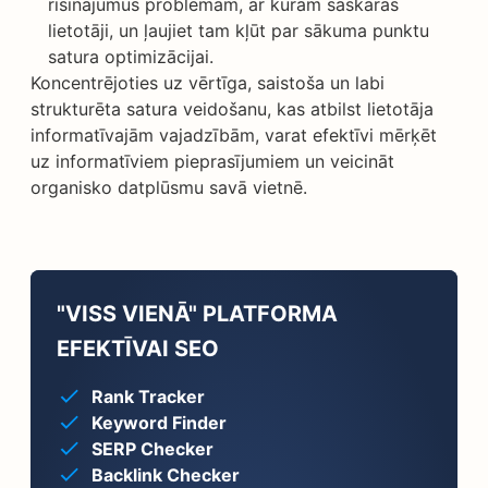
risinājumus problēmām, ar kurām saskaras
lietotāji, un ļaujiet tam kļūt par sākuma punktu
satura optimizācijai.
Koncentrējoties uz vērtīga, saistoša un labi
strukturēta satura veidošanu, kas atbilst lietotāja
informatīvajām vajadzībām, varat efektīvi mērķēt
uz informatīviem pieprasījumiem un veicināt
organisko datplūsmu savā vietnē.
"VISS VIENĀ" PLATFORMA
EFEKTĪVAI SEO
Rank Tracker
Keyword Finder
SERP Checker
Backlink Checker