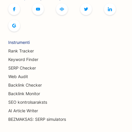
SEO boulinga zālēm
SEO galda spēļu kafejnīcām
SEO grāmatnīcām
SEO maizes ceptuvēm
Instrumenti
SEO alus darītavām
Rank Tracker
Keyword Finder
SEO krūšu palielināšanas pakalpojumiem
SERP Checker
SEO bufetes restorāniem
Web Audit
Backlink Checker
SEO burgeru kravas automašīnām
Backlink Monitor
SEO apdegumu ķirurgiem
SEO kontrolsaraksts
SEO kafejnīcām
AI Article Writer
BEZMAKSAS: SERP simulators
SEO kūku veikaliem