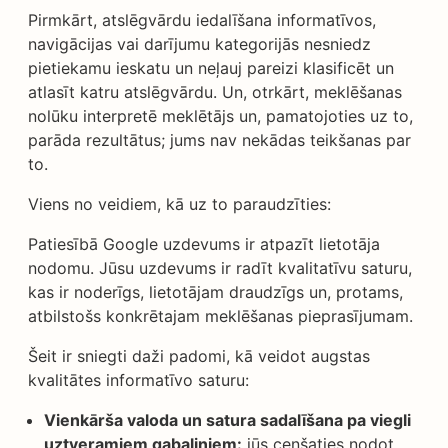
Pirmkārt, atslēgvārdu iedalīšana informatīvos,
navigācijas vai darījumu kategorijās nesniedz
pietiekamu ieskatu un neļauj pareizi klasificēt un
atlasīt katru atslēgvārdu. Un, otrkārt, meklēšanas
nolūku interpretē meklētājs un, pamatojoties uz to,
parāda rezultātus; jums nav nekādas teikšanas par
to.
Viens no veidiem, kā uz to paraudzīties:
Patiesībā Google uzdevums ir atpazīt lietotāja
nodomu. Jūsu uzdevums ir radīt kvalitatīvu saturu,
kas ir noderīgs, lietotājam draudzīgs un, protams,
atbilstošs konkrētajam meklēšanas pieprasījumam.
Šeit ir sniegti daži padomi, kā veidot augstas
kvalitātes informatīvo saturu:
Vienkārša valoda un satura sadalīšana pa viegli
uztveramiem gabaliņiem:
jūs cenšaties nodot