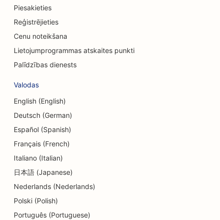
Piesakieties
SEO kredītkooperatīvajām sabiedrībām
Reģistrējieties
Cenu noteikšana
SEO konsultāciju uzņēmumiem
Lietojumprogrammas atskaites punkti
SEO veikaliem Delis
Palīdzības dienests
SEO parādu konsultāciju pakalpojumiem
Valodas
SEO valūtas maiņas pakalpojumiem
English (English)
SEO deju studijām
Deutsch (German)
Español (Spanish)
SEO Dermabrāzijas pakalpojumiem
Français (French)
SEO dienas aprūpes centriem
Italiano (Italian)
日本語 (Japanese)
SEO kosmētikas ķirurgiem
Nederlands (Nederlands)
SEO zobārstniecības klīnikām
Polski (Polish)
SEO detalizētiem veikaliem
Português (Portuguese)