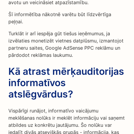
avotu un veicināsiet atpazīstamību.
Šī informētība nākotnē varētu būt līdzvērtīga
peļņai.
Turklāt ir arī iespēja gūt tiešus ieņēmumus, ja
izvēlaties monetizēt vietnes datplūsmu, izmantojot
partneru saites, Google AdSense PPC reklāmu un
pārdodot reklāmas laukumu.
Kā atrast mērķauditorijas
informatīvos
atslēgvārdus?
Vispārīgi runājot, informatīvo vaicājumu
meklēšanas nolūks ir meklēt informāciju vai saņemt
atbildes uz konkrētu jautājumu. Šo nolūku var
iedalīt divās atsevišķās grupās - informācija, kas