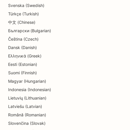
Svenska (Swedish)
SEO ēdinātājiem
Türkçe (Turkish)
SEO kēksiņu veikaliem
中文 (Chinese)
Български (Bulgarian)
SEO izglītības un bērnu aprūpes pakalpojumiem
Čeština (Czech)
SEO elektriķiem
Dansk (Danish)
SEO Donut veikaliem
Ελληνικά (Greek)
Eesti (Estonian)
SEO ķīmiskajām tīrītavām
Suomi (Finnish)
SEO elektronikas veikaliem
Magyar (Hungarian)
SEO inženiertehniskajiem uzņēmumiem
Indonesia (Indonesian)
Lietuvių (Lithuanian)
SEO endodontiem
Latviešu (Latvian)
SEO izklaidei un atpūtai
Română (Romanian)
Slovenčina (Slovak)
SEO izbēgšanas istabām