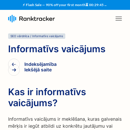
⚡ Flash Sale — 90% off your first month
⏳
00
:
29
:
45
→
SEO vārdnīca
/
Informatīvs vaicājums
Informatīvs vaicājums
Indeksējamība
Iekšējā saite
Kas ir informatīvs
vaicājums?
Informatīvs vaicājums ir meklēšana, kuras galvenais
mērķis ir iegūt atbildi uz konkrētu jautājumu vai