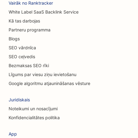
SEO optimizācija grila galdiem
Vairāk no Ranktracker
White Label SaaS Backlink Service
SEO gadījuma ēdināšanas restorāniem
Kā tas darbojas
SEO paklāju un grīdas segumu veikaliem
Partneru programma
SEO automobiļu mazgātuvēm
Blogs
SEO vārdnīca
SEO automobiļu dīleriem
SEO ceļvedis
SEO tīrīšanas pakalpojumiem
Bezmaksas SEO rīki
Līgums par viesu ziņu ievietošanu
SEO hiropraktiķiem
Google algoritmu atjaunināšanas vēsture
SEO kaķu kafejnīcām
Ķīmiskā pīlinga pakalpojumu SEO
Juridiskais
Noteikumi un nosacījumi
SEO apģērbu veikaliem
Konfidencialitātes politika
SEO galvaskausa ķirurgiem
App
SEO kafijas veikaliem