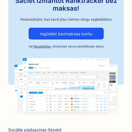
Sāciet izmantot Ranktracker bez
SEO amatnieciskās kafijas grauzdētavām
maksas!
SEO auto rezerves daļu veikaliem
Noskaidrojiet, kas kavē jūsu vietnes rangu saglabāšanu
SEO autoservisiem
Iegūstiet bezmaksas kontu
SEO autoservisiem
Vai
Pierakstīties
, izmantojot savus akreditācijas datus
SEO automobiļu nozares uzņēmumiem
SEO Bail Bonds pakalpojumiem
SEO bankām
SEO maiznīcām
SEO frizētavām
SEO veikaliem
SEO botoksa un filleru pakalpojumiem
Sociālie plašsaziņas līdzekļi