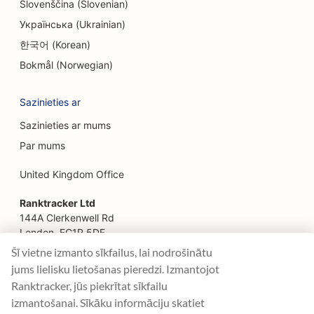
Slovenščina (Slovenian)
EO etniskajiem restorāniem
Українська (Ukrainian)
SEO restorāniem, kas darbojas no lauku
한국어 (Korean)
saimniecības līdz galdam
Bokmål (Norwegian)
SEO sejas liftinga pakalpojumiem
Sazinieties ar
SEO ģimenes restorāniem
Sazinieties ar mums
SEO finanšu plānotājiem
Par mums
SEO ātrās ēdināšanas restorāniem
United Kingdom Office
SEO floristiem
Ranktracker Ltd
144A Clerkenwell Rd
SEO restorāniem ar smalku maltīti
London, EC1R 5DF
Company No: 08820809
Šī vietne izmanto sīkfailus, lai nodrošinātu
SEO finanšu pakalpojumiem
felix@ranktracker.com
jums lielisku lietošanas pieredzi. Izmantojot
SEO pārtikas veikaliem
Ranktracker, jūs piekrītat sīkfailu
izmantošanai. Sīkāku informāciju skatiet
SEO franču konditorejām