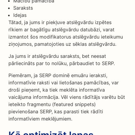
Mācību pamācība
Saraksts
Idejas
Tātad, ja jums ir piekļuve atslēgvārdu izpētes
rīkiem ar bagātīgu atslēgvārdu datubāzi, varat
izmantot šos modifikatorus atslēgvārdu ieteikumu
ziņojumos, pamatojoties uz sēklas atslēgvārdu.
Ja jums ir atslēgvārdu saraksts, bet neesat
pārliecināts par to nolūku, pārbaudiet to SERP.
Piemēram, ja SERP dominē emuāru ieraksti,
informatīvie raksti vai lietošanas pamācības, var
droši pieņemt, ka tiek meklēta informatīva
vaicājuma informācija. Vēl viens rādītājs varētu būt
ieteikto fragmentu (featured snippets)
pievienošana SERP, kas parasti tiek rādīti
informatīviem meklējumiem.