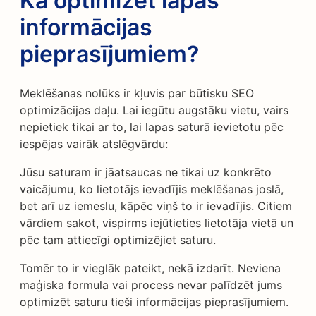
Kā optimizēt lapas
informācijas
pieprasījumiem?
Meklēšanas nolūks ir kļuvis par būtisku SEO
optimizācijas daļu. Lai iegūtu augstāku vietu, vairs
nepietiek tikai ar to, lai lapas saturā ievietotu pēc
iespējas vairāk atslēgvārdu:
Jūsu saturam ir jāatsaucas ne tikai uz konkrēto
vaicājumu, ko lietotājs ievadījis meklēšanas joslā,
bet arī uz iemeslu, kāpēc viņš to ir ievadījis. Citiem
vārdiem sakot, vispirms iejūtieties lietotāja vietā un
pēc tam attiecīgi optimizējiet saturu.
Tomēr to ir vieglāk pateikt, nekā izdarīt. Neviena
maģiska formula vai process nevar palīdzēt jums
optimizēt saturu tieši informācijas pieprasījumiem.