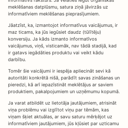
informatīvs raksturs. Ja vēlaties iegūt organiskās
meklēšanas datplūsmu, satura ziņā jāvirzās uz
informatīviem meklēšanas pieprasījumiem.
Jāatzīst, ka, izmantojot informatīvus vaicājumus, ir
maz ticams, ka jūs iegūsiet daudz (tūlītēju)
konversiju. Ja kāds izmanto informatīvos
vaicājumus, viņš, visticamāk, nav tādā stadijā, kad
ir gatavs iegādāties produktu vai veikt kādu
darbību.
Tomēr šie vaicājumi ir iespēja apliecināt sevi kā
autoritāti konkrētā nišā, parādīt savas zināšanas un
pieredzi, kā arī iepazīstināt meklētājus ar saviem
produktiem, pakalpojumiem un uzņēmumu kopumā.
Ja varat atbildēt uz lietotāja jautājumiem, atrisināt
viņa problēmu vai izglītot viņu par tēmām, kas
viņam šķiet aktuālas, ar savu saturu mērķējot uz
informatīviem jautājumiem, jūs kļūsiet par uzticamu