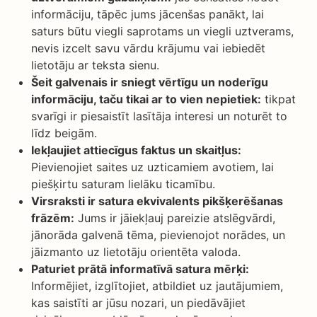
informāciju, tāpēc jums jācenšas panākt, lai
saturs būtu viegli saprotams un viegli uztverams,
nevis izcelt savu vārdu krājumu vai iebiedēt
lietotāju ar teksta sienu.
Šeit galvenais ir sniegt vērtīgu un noderīgu
informāciju, taču tikai ar to vien nepietiek:
tikpat
svarīgi ir piesaistīt lasītāja interesi un noturēt to
līdz beigām.
Iekļaujiet attiecīgus faktus un skaitļus:
Pievienojiet saites uz uzticamiem avotiem, lai
piešķirtu saturam lielāku ticamību.
Virsraksti ir satura ekvivalents pikšķerēšanas
frāzēm:
Jums ir jāiekļauj pareizie atslēgvārdi,
jānorāda galvenā tēma, pievienojot norādes, un
jāizmanto uz lietotāju orientēta valoda.
Paturiet prātā informatīvā satura mērķi:
Informējiet, izglītojiet, atbildiet uz jautājumiem,
kas saistīti ar jūsu nozari, un piedāvājiet