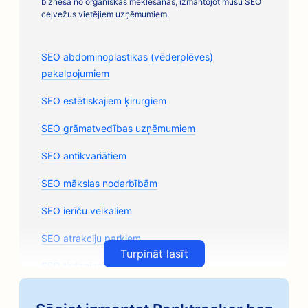
biznesa no organiskās meklēšanas, izmantojot mūsu SEO
ceļvežus vietējiem uzņēmumiem.
SEO abdominoplastikas (vēderplēves)
pakalpojumiem
SEO estētiskajiem ķirurgiem
SEO grāmatvedības uzņēmumiem
SEO antikvariātiem
SEO mākslas nodarbībām
SEO ierīču veikaliem
SEO atrakciju parkiem
Turpināt lasīt
SEO tirdzniecības zālēm
SEO arhitektūras uzņēmumiem