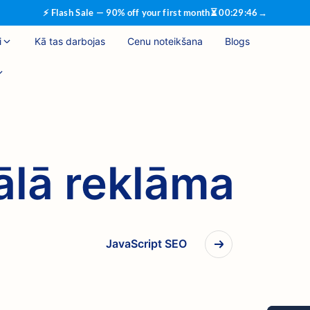
⚡ Flash Sale — 90% off your first month
⏳
00
:
29
:
45
→
i
Kā tas darbojas
Cenu noteikšana
Blogs
iālā reklāma
JavaScript SEO