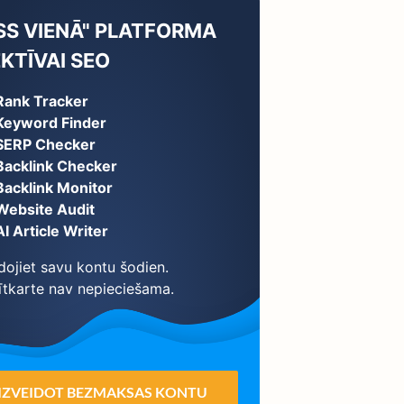
SS VIENĀ" PLATFORMA
KTĪVAI SEO
Rank Tracker
Keyword Finder
SERP Checker
Backlink Checker
Backlink Monitor
Website Audit
AI Article Writer
dojiet savu kontu šodien.
ītkarte nav nepieciešama.
IZVEIDOT BEZMAKSAS KONTU