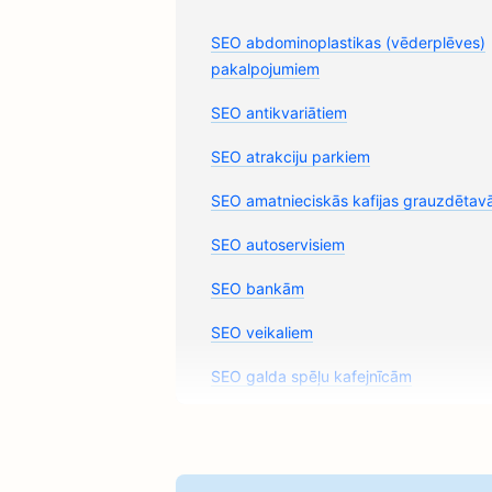
SEO abdominoplastikas (vēderplēves)
pakalpojumiem
SEO antikvariātiem
SEO atrakciju parkiem
SEO amatnieciskās kafijas grauzdēta
SEO autoservisiem
SEO bankām
SEO veikaliem
SEO galda spēļu kafejnīcām
SEO alus darītavām
SEO burgeru kravas automašīnām