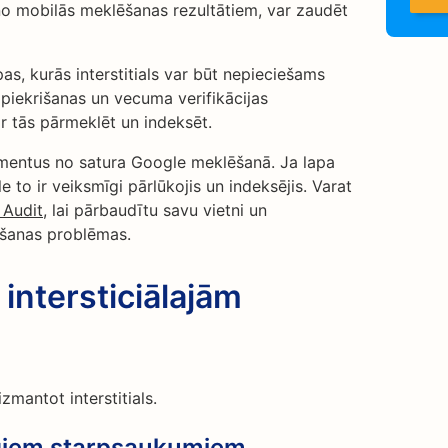
 no mobilās meklēšanas rezultātiem, var zaudēt
s, kurās interstitials var būt nepieciešams
 piekrišanas un vecuma verifikācijas
ar tās pārmeklēt un indeksēt.
agmentus no satura Google meklēšanā. Ja lapa
to ir veiksmīgi pārlūkojis un indeksējis. Varat
 Audit
, lai pārbaudītu savu vietni un
košanas problēmas.
intersticiālajām
izmantot interstitials.
cīgiem starpsaukumiem