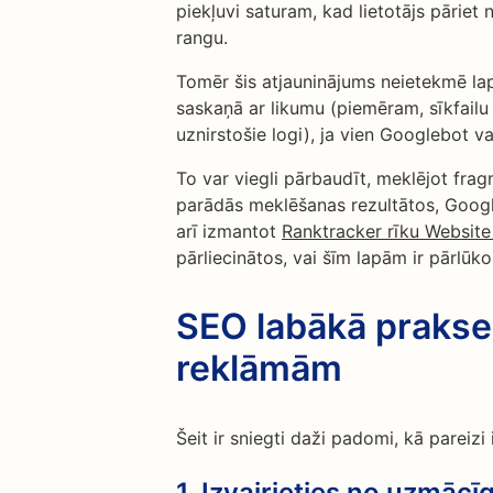
piekļuvi saturam, kad lietotājs pāriet
rangu.
Tomēr šis atjauninājums neietekmē lapa
saskaņā ar likumu (piemēram, sīkfailu
uznirstošie logi), ja vien Googlebot v
To var viegli pārbaudīt, meklējot fr
parādās meklēšanas rezultātos, Google 
arī izmantot
Ranktracker rīku Website
pārliecinātos, vai šīm lapām ir pārlū
SEO labākā prakse 
reklāmām
Šeit ir sniegti daži padomi, kā pareizi 
1. Izvairieties no uzmā