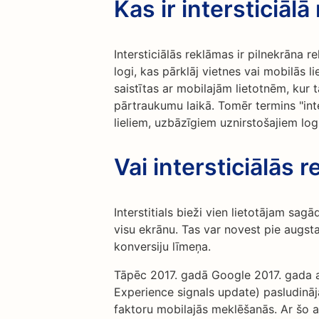
Kas ir intersticiāl
Intersticiālās reklāmas ir pilnekrāna r
logi, kas pārklāj vietnes vai mobilās l
saistītas ar mobilajām lietotnēm, kur 
pārtraukumu laikā. Tomēr termins "inte
lieliem, uzbāzīgiem uznirstošajiem log
Vai intersticiālās
Interstitials bieži vien lietotājam sagā
visu ekrānu. Tas var novest pie augst
konversiju līmeņa.
Tāpēc 2017. gadā Google 2017. gada a
Experience signals update) pasludināj
faktoru mobilajās meklēšanās. Ar šo a