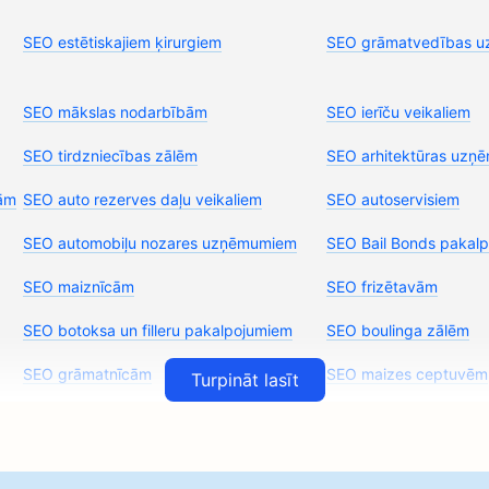
SEO estētiskajiem ķirurgiem
SEO grāmatvedības 
SEO mākslas nodarbībām
SEO ierīču veikaliem
SEO tirdzniecības zālēm
SEO arhitektūras uzņ
vām
SEO auto rezerves daļu veikaliem
SEO autoservisiem
SEO automobiļu nozares uzņēmumiem
SEO Bail Bonds pakal
SEO maiznīcām
SEO frizētavām
SEO botoksa un filleru pakalpojumiem
SEO boulinga zālēm
SEO grāmatnīcām
SEO maizes ceptuvēm
Turpināt lasīt
SEO krūšu palielināšanas pakalpojumiem
SEO bufetes restorāni
SEO apdegumu ķirurgiem
SEO kafejnīcām