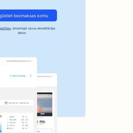
nas restorāniem
gūstiet bezmaksas kontu
em
kstīties
, izmantojot savus akreditācijas
datus
rgiem
ēmumiem
akalpojumiem
entriem
aliem
nu aprūpes
vām