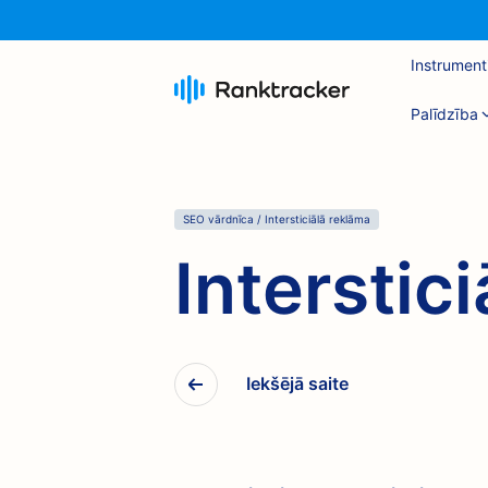
Instrument
Palīdzība
SEO vārdnīca
/
Intersticiālā reklāma
Interstic
Iekšējā saite