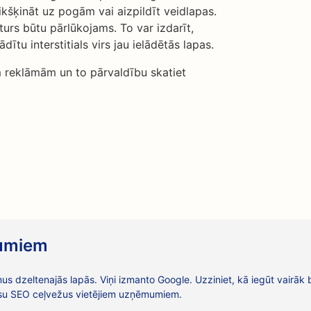
kšķināt uz pogām vai aizpildīt veidlapas.
turs būtu pārlūkojams. To var izdarīt,
ītu interstitials virs jau ielādētās lapas.
ām reklāmām un to pārvaldību skatiet
mumiem
us dzeltenajās lapās. Viņi izmanto Google. Uzziniet, kā iegūt vairāk
su SEO ceļvežus vietējiem uzņēmumiem.