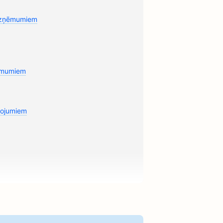
uzņēmumiem
ēmumiem
pojumiem
em