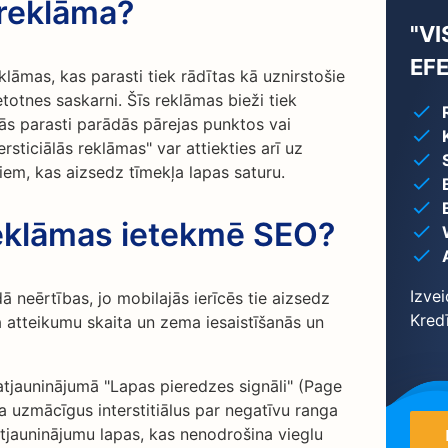
ā reklāma?
"VI
EFE
eklāmas, kas parasti tiek rādītas kā uznirstošie
ietotnes saskarni. Šīs reklāmas bieži tiek
tās parasti parādās pārejas punktos vai
rsticiālās reklāmas" var attiekties arī uz
iem, kas aizsedz tīmekļa lapas saturu.
 reklāmas ietekmē SEO?
Izvei
dā neērtības, jo mobilajās ierīcēs tie aizsedz
Kred
a atteikumu skaita un zema iesaistīšanās un
tjauninājumā "Lapas pieredzes signāli" (Page
a uzmācīgus interstitiālus par negatīvu ranga
tjauninājumu lapas, kas nenodrošina vieglu