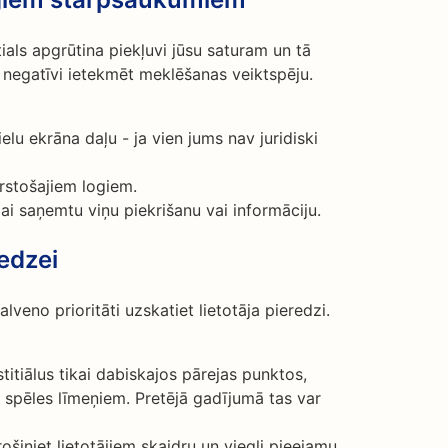
tials apgrūtina piekļuvi jūsu saturam un tā
 negatīvi ietekmēt meklēšanas veiktspēju.
elu ekrāna daļu - ja vien jums nav juridiski
rstošajiem logiem.
 lai saņemtu viņu piekrišanu vai informāciju.
redzei
alveno prioritāti uzskatiet lietotāja pieredzi.
stitiālus tikai dabiskajos pārejas punktos,
 spēles līmeņiem. Pretējā gadījumā tas var
ošiniet lietotājiem skaidru un viegli pieejamu