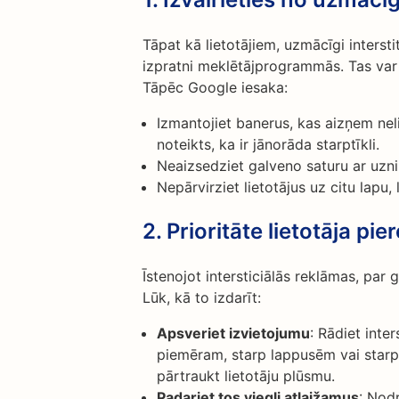
Tāpat kā lietotājiem, uzmācīgi intersti
izpratni meklētājprogrammās. Tas var
Tāpēc Google iesaka:
Izmantojiet banerus, kas aizņem neli
noteikts, ka ir jānorāda starptīkli.
Neaizsedziet galveno saturu ar uzni
Nepārvirziet lietotājus uz citu lapu,
2. Prioritāte lietotāja pie
Īstenojot intersticiālās reklāmas, par g
Lūk, kā to izdarīt:
Apsveriet izvietojumu
: Rādiet inter
piemēram, starp lappusēm vai starp
pārtraukt lietotāju plūsmu.
Padariet tos viegli atlaižamus
: Nodr