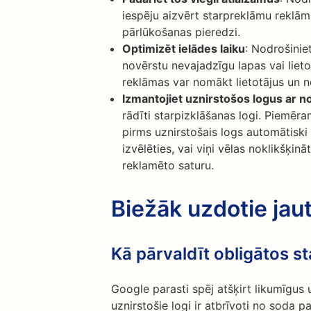
iespēju aizvērt starpreklāmu reklāmu
pārlūkošanas pieredzi.
Optimizēt ielādes laiku
: Nodrošiniet
novērstu nevajadzīgu lapas vai lieto
reklāmas var nomākt lietotājus un n
Izmantojiet uznirstošos logus ar no
rādīti starpizklāšanas logi. Piemēram
pirms uznirstošais logs automātiski 
izvēlēties, vai viņi vēlas noklikšķin
reklamēto saturu.
Biežāk uzdotie jau
Kā pārvaldīt obligātos s
Google parasti spēj atšķirt likumīgus 
uznirstošie logi ir atbrīvoti no soda 