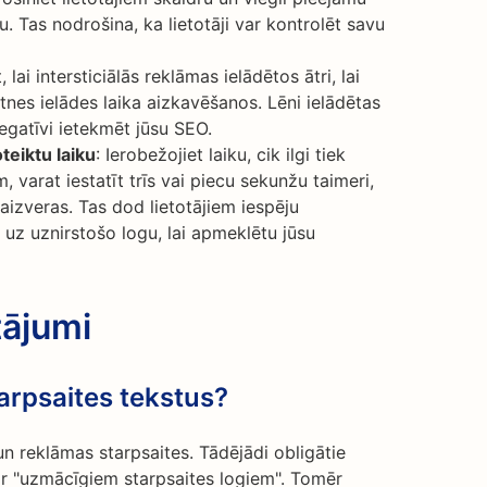
. Tas nodrošina, ka lietotāji var kontrolēt savu
, lai intersticiālās reklāmas ielādētos ātri, lai
tnes ielādes laika aizkavēšanos. Lēni ielādētas
egatīvi ietekmēt jūsu SEO.
teiktu laiku
: Ierobežojiet laiku, cik ilgi tiek
, varat iestatīt trīs vai piecu sekunžu taimeri,
aizveras. Tas dod lietotājiem iespēju
āt uz uznirstošo logu, lai apmeklētu jūsu
tājumi
tarpsaites tekstus?
un reklāmas starpsaites. Tādējādi obligātie
par "uzmācīgiem starpsaites logiem". Tomēr