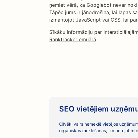
ņemiet vērā, ka Googlebot nevar nokli
Tāpēc jums ir jānodrošina, lai lapas sa
izmantojot JavaScript vai CSS, lai parād
Sīkāku informāciju par intersticiālaj
Ranktracker emuārā
.
SEO vietējiem uzņē
Cilvēki vairs nemeklē vietējos uzņēmum
organiskās meklēšanas, izmantojot mū