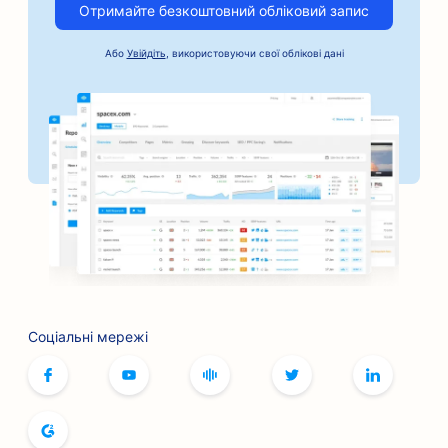
Отримайте безкоштовний обліковий запис
SEO для автомобільного бізнесу
Або
Увійдіть
, використовуючи свої облікові дані
SEO для послуг застави під заставу
SEO для банків
SEO для пекарень
SEO для перукарень
SEO для барбекю-барів
SEO для бутиків
SEO для послуг ботокса та філерів
Соціальні мережі
SEO для боулінг-клубів
SEO для кафе настільних ігор
SEO для книжкових магазинів