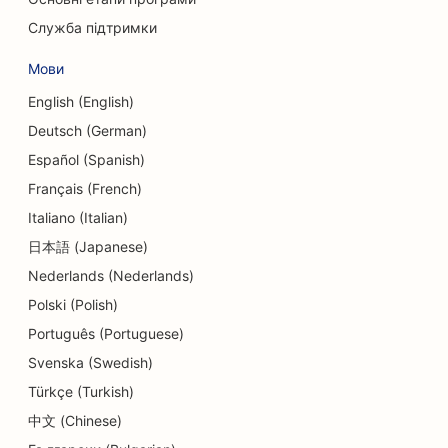
SEO для послуг боргового консультування
Служба підтримки
SEO для сервісів обміну валют
Мови
SEO для танцювальних студій
English (English)
Deutsch (German)
SEO для послуг дермабразії
Español (Spanish)
SEO для делікатесів
Français (French)
Italiano (Italian)
SEO для стоматологічних клінік
日本語 (Japanese)
SEO для магазинів деталей
Nederlands (Nederlands)
SEO для ресторанів
Polski (Polish)
Português (Portuguese)
SEO для кексових магазинів
Svenska (Swedish)
SEO для освітніх послуг та послуг по догляду
Türkçe (Turkish)
за дітьми
中文 (Chinese)
SEO для магазинів пончиків