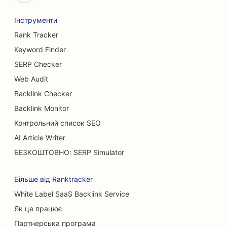
SEO для хлібопекарень
Інструменти
SEO для пивоварень
Rank Tracker
SEO для послуг зі збільшення грудей
Keyword Finder
SERP Checker
SEO для ресторанів 'шведський стіл
Web Audit
SEO для бургер-траків
Backlink Checker
SEO для опікових хірургів
Backlink Monitor
Контрольний список SEO
SEO для кафе
AI Article Writer
SEO для кондитерських
БЕЗКОШТОВНО: SERP Simulator
SEO для ресторанів швидкого харчування
Більше від Ranktracker
SEO для магазинів килимів та підлогових
White Label SaaS Backlink Service
покриттів
Як це працює
SEO для автомийок
Партнерська програма