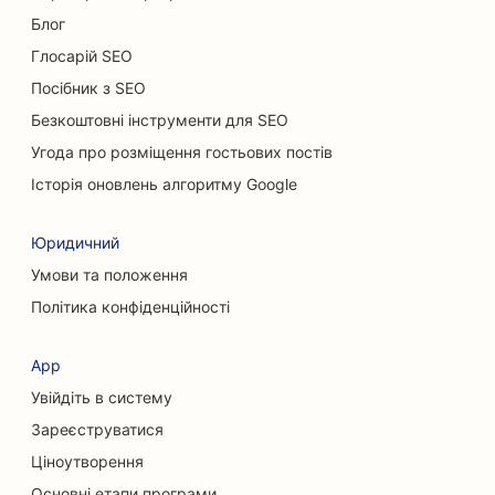
Блог
SEO для автосалонів
Глосарій SEO
SEO для клінінгових послуг
Посібник з SEO
SEO для хіропрактиків
Безкоштовні інструменти для SEO
Угода про розміщення гостьових постів
SEO для котячих кафе
Історія оновлень алгоритму Google
SEO для послуг хімічного пілінгу
Юридичний
SEO для магазинів одягу
Умови та положення
SEO для черепно-лицьових хірургів
Політика конфіденційності
SEO для кав'ярень
App
SEO для пластичних хірургів
Увійдіть в систему
SEO для кредитних спілок
Зареєструватися
Ціноутворення
SEO для консалтингових компаній
Основні етапи програми