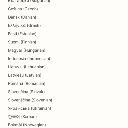
Български (Bulgarian)
Čeština (Czech)
SEO для електриків
Dansk (Danish)
SEO для хімчисток
Ελληνικά (Greek)
SEO для магазинів електроніки
Eesti (Estonian)
Suomi (Finnish)
SEO для інжинірингових компаній
Magyar (Hungarian)
SEO для дитячих садків
Indonesia (Indonesian)
Lietuvių (Lithuanian)
SEO для лікарів-ендодонтистів
Latviešu (Latvian)
SEO для сфери розваг та відпочинку
Română (Romanian)
SEO для квест-кімнат
Slovenčina (Slovak)
Slovenščina (Slovenian)
ЕО для етнічних ресторанів
Українська (Ukrainian)
SEO для ресторанів 'від ферми до столу
한국어 (Korean)
SEO для послуг з підтяжки обличчя
Bokmål (Norwegian)