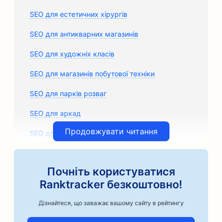
SEO для естетичних хірургів
SEO для антикварних магазинів
SEO для художніх класів
SEO для магазинів побутової техніки
SEO для парків розваг
SEO для аркад
Продовжувати читання
SEO для архітектурних фірм
SEO для ремісничих кавоварок
Почніть користуватися
SEO для магазинів автозапчастин
Ranktracker безкоштовно!
SEO для автосервісів
Дізнайтеся, що заважає вашому сайту в рейтингу
SEO для кузовних майстерень