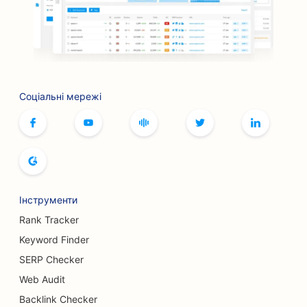
SEO для книжкових магазинів
SEO для барбекю-барів
SEO для кафе настільних ігор
Соціальні мережі
SEO для послуг ботокса та філерів
SEO для бутиків
SEO для хлібопекарень
SEO для боулінг-клубів
Інструменти
SEO для пивоварень
Rank Tracker
SEO для послуг зі збільшення грудей
Keyword Finder
SERP Checker
SEO для ресторанів 'шведський стіл
Web Audit
SEO для бургер-траків
Backlink Checker