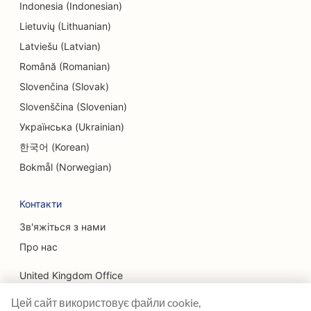
SEO для лікарів-ендодонтистів
Indonesia (Indonesian)
Lietuvių (Lithuanian)
SEO для сфери розваг та відпочинку
Latviešu (Latvian)
SEO для інжинірингових компаній
Română (Romanian)
ЕО для етнічних ресторанів
Slovenčina (Slovak)
Slovenščina (Slovenian)
SEO для квест-кімнат
Українська (Ukrainian)
SEO для послуг з підтяжки обличчя
한국어 (Korean)
SEO для сімейних ресторанів
Bokmål (Norwegian)
SEO для ресторанів 'від ферми до столу
Контакти
SEO для фінансових планувальників
Зв'яжіться з нами
Про нас
SEO для фінансових послуг
United Kingdom Office
SEO для ресторанів високої кухні
Цей сайт використовує файли cookie,
Ranktracker Ltd
SEO для ресторанів швидкого харчування