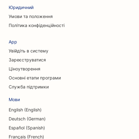
Юридичний
SEO для кав'ярень
Умови та положення
SEO для консалтингових компаній
Політика конфіденційності
SEO для пластичних хірургів
App
SEO для магазинів одягу
Увійдіть в систему
SEO для сервісів обміну валют
Зареєструватися
Ціноутворення
SEO для черепно-лицьових хірургів
Основні етапи програми
SEO для кредитних спілок
Служба підтримки
SEO для кексових магазинів
Мови
SEO для танцювальних студій
English (English)
Deutsch (German)
SEO для дитячих садків
Español (Spanish)
SEO для послуг боргового консультування
Français (French)