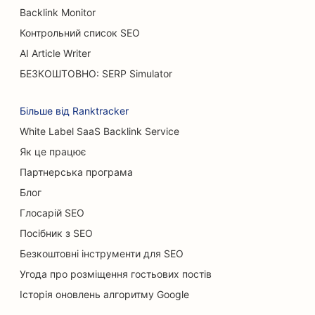
SEO для кондитерських
Backlink Monitor
Контрольний список SEO
SEO для автосалонів
AI Article Writer
SEO для опікових хірургів
БЕЗКОШТОВНО: SERP Simulator
SEO для автомийок
Більше від Ranktracker
SEO для кафе
White Label SaaS Backlink Service
Як це працює
SEO для магазинів килимів та підлогових
покриттів
Партнерська програма
Блог
SEO для ресторанів швидкого харчування
Глосарій SEO
SEO для послуг хімічного пілінгу
Посібник з SEO
SEO для котячих кафе
Безкоштовні інструменти для SEO
Угода про розміщення гостьових постів
SEO для хіропрактиків
Історія оновлень алгоритму Google
SEO для клінінгових послуг