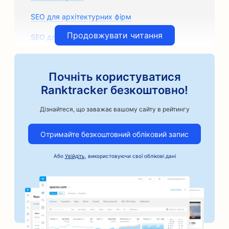
SEO для архітектурних фірм
Продовжувати читання
SEO для кузовних майстерень
SEO для магазинів автозапчастин
Почніть користуватися
SEO для художніх класів
Ranktracker безкоштовно!
SEO для автосервісів
Дізнайтеся, що заважає вашому сайту в рейтингу
SEO для ремісничих кавоварок
Отримайте безкоштовний обліковий запис
SEO для послуг застави під заставу
Або
Увійдіть
, використовуючи свої облікові дані
SEO для автомобільного бізнесу
SEO для пекарень
SEO для перукарень
SEO для банків