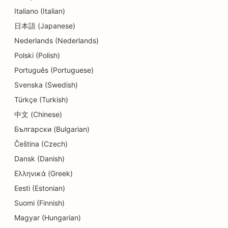
Italiano (Italian)
SEO для стоматологічних клінік
日本語 (Japanese)
SEO для делікатесів
Nederlands (Nederlands)
SEO для ресторанів
Polski (Polish)
Português (Portuguese)
SEO для послуг дермабразії
Svenska (Swedish)
SEO для магазинів деталей
Türkçe (Turkish)
SEO для магазинів пончиків
中文 (Chinese)
Български (Bulgarian)
SEO для освітніх послуг та послуг по догляду
Čeština (Czech)
за дітьми
Dansk (Danish)
SEO для хімчисток
Ελληνικά (Greek)
SEO для електриків
Eesti (Estonian)
Suomi (Finnish)
SEO для магазинів електроніки
Magyar (Hungarian)