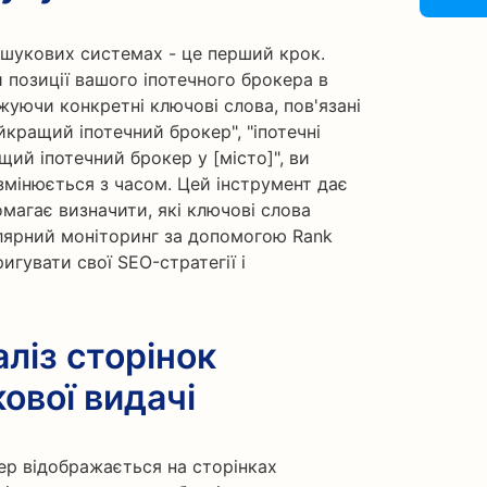
ошукових системах - це перший крок.
 позиції вашого іпотечного брокера в
жуючи конкретні ключові слова, пов'язані
йкращий іпотечний брокер", "іпотечні
ий іпотечний брокер у [місто]", ви
змінюється з часом. Цей інструмент дає
магає визначити, які ключові слова
улярний моніторинг за допомогою Rank
игувати свої SEO-стратегії і
ліз сторінок
ової видачі
кер відображається на сторінках