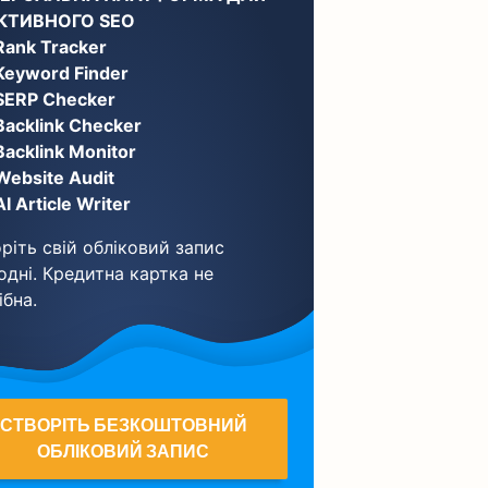
КТИВНОГО SEO
Rank Tracker
Keyword Finder
SERP Checker
Backlink Checker
Backlink Monitor
Website Audit
AI Article Writer
ріть свій обліковий запис
одні. Кредитна картка не
ібна.
СТВОРІТЬ БЕЗКОШТОВНИЙ
ОБЛІКОВИЙ ЗАПИС