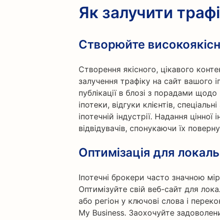
Як залучити траф
Створюйте високоякісн
Створення якісного, цікавого конте
залучення трафіку на сайт вашого 
публікації в блозі з порадами щодо
іпотеки, відгуки клієнтів, спеціальні
іпотечній індустрії. Надання цінно
відвідувачів, спонукаючи їх поверн
Оптимізація для локал
Іпотечні брокери часто значною мір
Оптимізуйте свій веб-сайт для лок
або регіон у ключові слова і перек
My Business. Заохочуйте задоволени