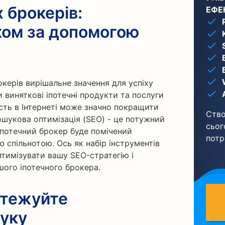
 брокерів:
ЕФЕ
ком за допомогою
окерів вирішальне значення для успіху
 виняткові іпотечні продукти та послуги
сть в Інтернеті може значно покращити
Ство
ошукова оптимізація (SEO) - це потужний
сьог
 іпотечний брокер буде помічений
потр
 спільнотою. Ось як набір інструментів
тимізувати вашу SEO-стратегію і
шого іпотечного брокера.
стежуйте
уку