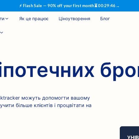
⚡ Flash Sale — 90% off your first month
⏳
00
:
29
:
46
→
ти
Як це працює
Ціноутворення
Блог
іпотечних бро
anktracker можуть допомогти вашому
чити більше клієнтів і процвітати на
УНІ