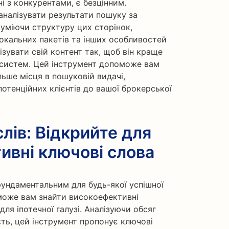
ні з конкурентами, є безцінним.
аналізувати результати пошуку за
уміючи структуру цих сторінок,
локальних пакетів та інших особливостей
зувати свій контент так, щоб він краще
 систем. Цей інструмент допоможе вам
льше місця в пошуковій видачі,
отенційних клієнтів до вашої брокерської
лів: Відкрийте для
ивні ключові слова
фундаментальним для будь-якої успішної
оможе вам знайти високоефективні
 для іпотечної галузі. Аналізуючи обсяг
сть, цей інструмент пропонує ключові