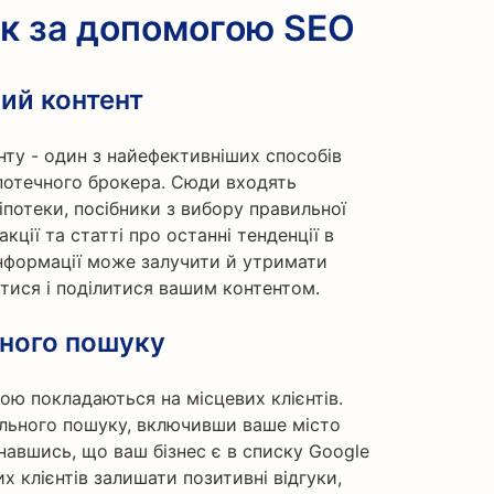
ік за допомогою SEO
ий контент
нту - один з найефективніших способів
іпотечного брокера. Сюди входять
 іпотеки, посібники з вибору правильної
 акції та статті про останні тенденції в
ї інформації може залучити й утримати
утися і поділитися вашим контентом.
ьного пошуку
ою покладаються на місцевих клієнтів.
ального пошуку, включивши ваше місто
онавшись, що ваш бізнес є в списку Google
х клієнтів залишати позитивні відгуки,