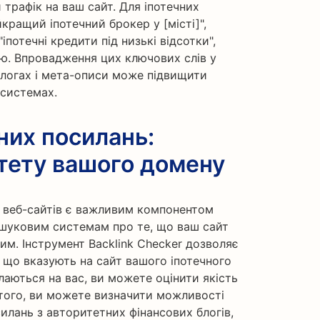
 трафік на ваш сайт. Для іпотечних
йкращий іпотечний брокер у [місті]",
іпотечні кредити під низькі відсотки",
ю. Впровадження цих ключових слів у
 блогах і мета-описи може підвищити
 системах.
них посилань:
тету вашого домену
х веб-сайтів є важливим компонентом
ошуковим системам про те, що ваш сайт
ним. Інструмент Backlink Checker дозволяє
, що вказують на сайт вашого іпотечного
лаються на вас, ви можете оцінити якість
м того, ви можете визначити можливості
илань з авторитетних фінансових блогів,