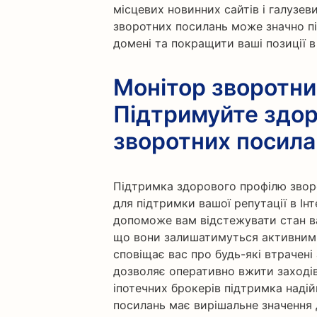
місцевих новинних сайтів і галузев
зворотних посилань може значно п
домені та покращити ваші позиції 
Монітор зворотни
Підтримуйте здор
зворотних посила
Підтримка здорового профілю звор
для підтримки вашої репутації в Інт
допоможе вам відстежувати стан в
що вони залишатимуться активними
сповіщає вас про будь-які втрачені
дозволяє оперативно вжити заходів 
іпотечних брокерів підтримка наді
посилань має вирішальне значення дл