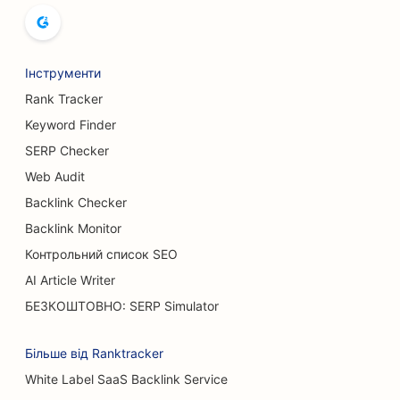
SEO для хлібопекарень
SEO для боулінг-клубів
Інструменти
SEO для пивоварень
Rank Tracker
SEO для послуг зі збільшення грудей
Keyword Finder
SERP Checker
SEO для ресторанів 'шведський стіл
Web Audit
SEO для бургер-траків
Backlink Checker
SEO для кондитерських
Backlink Monitor
Контрольний список SEO
SEO для автосалонів
AI Article Writer
SEO для опікових хірургів
БЕЗКОШТОВНО: SERP Simulator
SEO для автомийок
Більше від Ranktracker
SEO для кафе
White Label SaaS Backlink Service