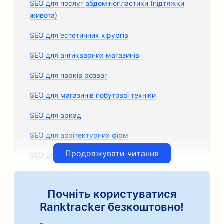
SEO для послуг абдомінопластики (підтяжки
живота)
SEO для естетичних хірургів
SEO для антикварних магазинів
SEO для парків розваг
SEO для магазинів побутової техніки
SEO для аркад
SEO для архітектурних фірм
Продовжувати читання
SEO для кузовних майстерень
SEO для магазинів автозапчастин
Почніть користуватися
SEO для художніх класів
Ranktracker безкоштовно!
SEO для автосервісів