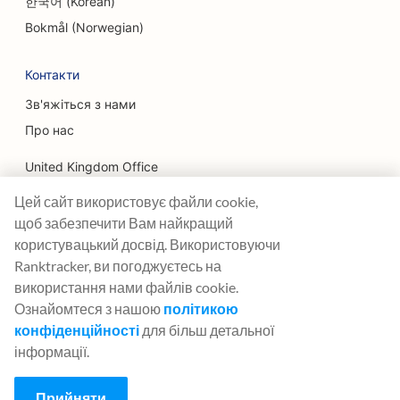
한국어 (Korean)
SEO для сімейних ресторанів
Bokmål (Norwegian)
SEO для ресторанів 'від ферми до столу
Контакти
SEO для фінансових планувальників
Зв'яжіться з нами
Про нас
SEO для фінансових послуг
United Kingdom Office
SEO для ресторанів високої кухні
Цей сайт використовує файли cookie,
Ranktracker Ltd
SEO для ресторанів швидкого харчування
щоб забезпечити Вам найкращий
144A Clerkenwell Rd
London, EC1R 5DF
SEO для флористів
користувацький досвід. Використовуючи
Company No: 08820809
Ranktracker, ви погоджуєтесь на
SEO для продуктових вантажівок
felix@ranktracker.com
використання нами файлів cookie.
Ознайомтеся з нашою
політикою
SEO для фуд-кортів
конфіденційності
для більш детальної
SEO для французьких кондитерських
інформації.
2015 -
2026
© Ranktracker. All Rights Reserved.
SEO для магазинів заморожених йогуртів
Прийняти