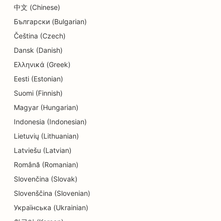
SEO для магазинів пончиків
中文 (Chinese)
Български (Bulgarian)
SEO для освітніх послуг та послуг по догляду
Čeština (Czech)
за дітьми
Dansk (Danish)
SEO для хімчисток
Ελληνικά (Greek)
SEO для електриків
Eesti (Estonian)
Suomi (Finnish)
SEO для магазинів електроніки
Magyar (Hungarian)
SEO для лікарів-ендодонтистів
Indonesia (Indonesian)
Lietuvių (Lithuanian)
SEO для сфери розваг та відпочинку
Latviešu (Latvian)
SEO для інжинірингових компаній
Română (Romanian)
ЕО для етнічних ресторанів
Slovenčina (Slovak)
Slovenščina (Slovenian)
SEO для квест-кімнат
Українська (Ukrainian)
SEO для послуг з підтяжки обличчя