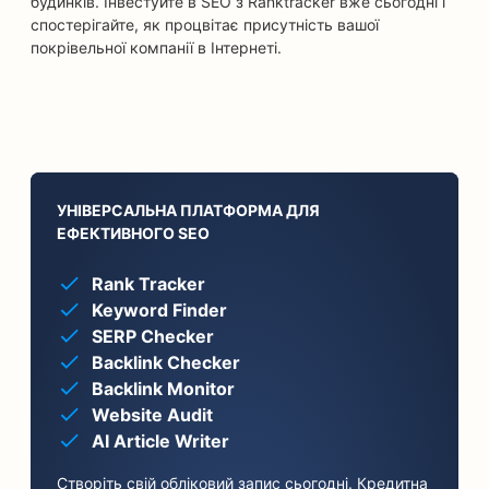
будинків. Інвестуйте в SEO з Ranktracker вже сьогодні і
спостерігайте, як процвітає присутність вашої
покрівельної компанії в Інтернеті.
УНІВЕРСАЛЬНА ПЛАТФОРМА ДЛЯ
ЕФЕКТИВНОГО SEO
Rank Tracker
Keyword Finder
SERP Checker
Backlink Checker
Backlink Monitor
Website Audit
AI Article Writer
Створіть свій обліковий запис сьогодні. Кредитна