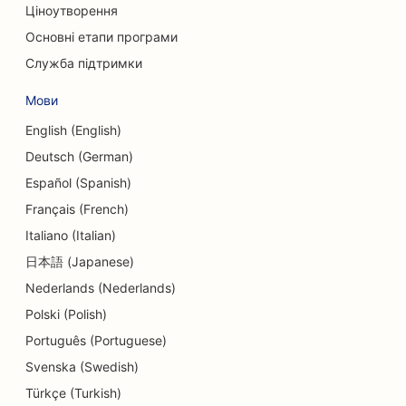
Ціноутворення
SEO для черепно-лицьових хірургів
Основні етапи програми
SEO для кредитних спілок
Служба підтримки
SEO для кексових магазинів
Мови
SEO для танцювальних студій
English (English)
Deutsch (German)
SEO для дитячих садків
Español (Spanish)
SEO для послуг боргового консультування
Français (French)
Italiano (Italian)
SEO для стоматологічних клінік
日本語 (Japanese)
SEO для делікатесів
Nederlands (Nederlands)
SEO для ресторанів
Polski (Polish)
Português (Portuguese)
SEO для послуг дермабразії
Svenska (Swedish)
SEO для магазинів деталей
Türkçe (Turkish)