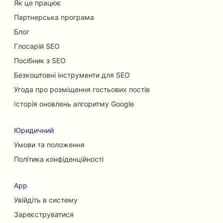
Як це працює
SEO для магазинів килимів та підлогових
покриттів
Партнерська програма
Блог
SEO для ресторанів швидкого харчування
Глосарій SEO
SEO для послуг хімічного пілінгу
Посібник з SEO
SEO для котячих кафе
Безкоштовні інструменти для SEO
Угода про розміщення гостьових постів
SEO для хіропрактиків
Історія оновлень алгоритму Google
SEO для клінінгових послуг
Юридичний
SEO для кав'ярень
Умови та положення
SEO для консалтингових компаній
Політика конфіденційності
SEO для пластичних хірургів
App
SEO для магазинів одягу
Увійдіть в систему
SEO для сервісів обміну валют
Зареєструватися