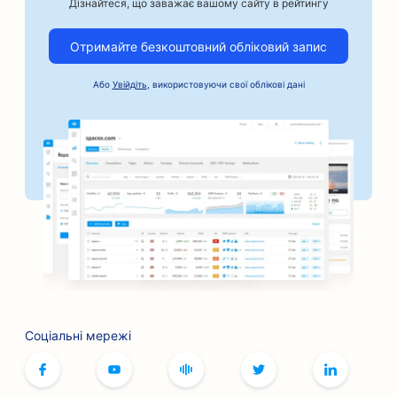
Дізнайтеся, що заважає вашому сайту в рейтингу
SEO для ремісничих кавоварок
Отримайте безкоштовний обліковий запис
SEO для послуг застави під заставу
Або
Увійдіть
, використовуючи свої облікові дані
SEO для автомобільного бізнесу
SEO для пекарень
SEO для перукарень
SEO для банків
SEO для книжкових магазинів
SEO для барбекю-барів
SEO для кафе настільних ігор
Соціальні мережі
SEO для послуг ботокса та філерів
SEO для бутиків