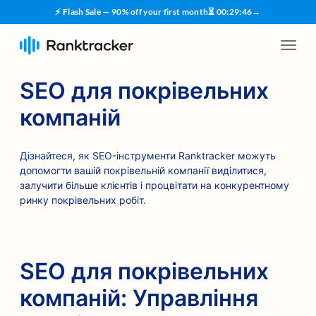
⚡ Flash Sale — 90% off your first month
⏳
00
:
29
:
45
→
SEO для покрівельних
компаній
Дізнайтеся, як SEO-інструменти Ranktracker можуть
допомогти вашій покрівельній компанії виділитися,
залучити більше клієнтів і процвітати на конкурентному
ринку покрівельних робіт.
SEO для покрівельних
компаній: Управління