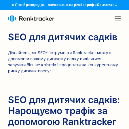
☀️ Літній розпродаж - знижка 40% на річні тарифи
⏳
13
:
02
:
41
→
SEO для дитячих садків
Дізнайтеся, як SEO-інструменти Ranktracker можуть
допомогти вашому дитячому садку виділитися,
залучити більше клієнтів і процвітати на конкурентному
ринку дитячих послуг.
SEO для дитячих садків:
Нарощуємо трафік за
допомогою Ranktracker