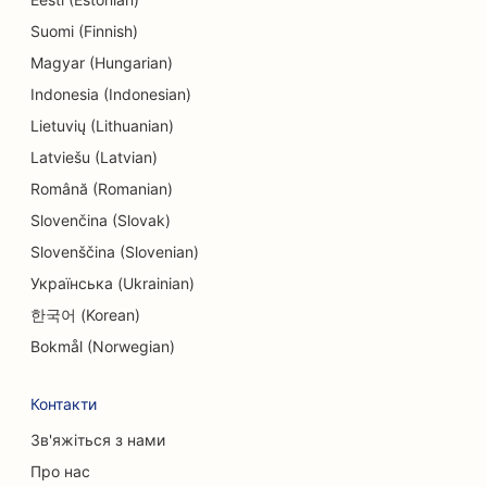
Suomi (Finnish)
SEO для магазинів електроніки
Magyar (Hungarian)
SEO для лікарів-ендодонтистів
Indonesia (Indonesian)
Lietuvių (Lithuanian)
SEO для інжинірингових компаній
Latviešu (Latvian)
SEO для сфери розваг та відпочинку
Română (Romanian)
SEO для квест-кімнат
Slovenčina (Slovak)
Slovenščina (Slovenian)
ЕО для етнічних ресторанів
Українська (Ukrainian)
SEO для послуг з підтяжки обличчя
한국어 (Korean)
SEO для ресторанів 'від ферми до столу
Bokmål (Norwegian)
SEO для сімейних ресторанів
Контакти
SEO для ресторанів швидкого харчування
Зв'яжіться з нами
Про нас
SEO для фінансових послуг