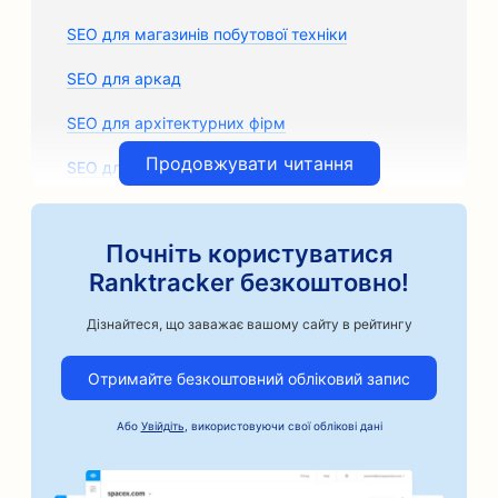
SEO для магазинів побутової техніки
SEO для аркад
SEO для архітектурних фірм
Продовжувати читання
SEO для художніх класів
SEO для магазинів автозапчастин
Почніть користуватися
SEO для кузовних майстерень
Ranktracker безкоштовно!
SEO для автосервісів
Дізнайтеся, що заважає вашому сайту в рейтингу
SEO для ремісничих кавоварок
Отримайте безкоштовний обліковий запис
SEO для автомобільного бізнесу
Або
Увійдіть
, використовуючи свої облікові дані
SEO для послуг застави під заставу
SEO для пекарень