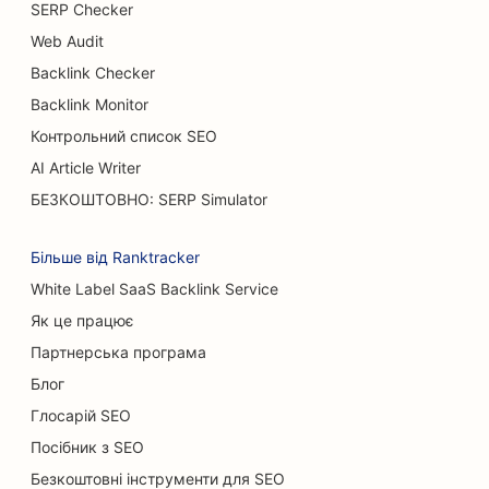
SERP Checker
SEO для пивоварень
Web Audit
SEO для бургер-траків
Backlink Checker
SEO для кафе
Backlink Monitor
Контрольний список SEO
SEO для опікових хірургів
AI Article Writer
SEO для автосалонів
БЕЗКОШТОВНО: SERP Simulator
SEO для кондитерських
Більше від Ranktracker
SEO для магазинів килимів та підлогових
White Label SaaS Backlink Service
покриттів
Як це працює
SEO для ресторанів швидкого харчування
Партнерська програма
Блог
SEO для автомийок
Глосарій SEO
SEO для котячих кафе
Посібник з SEO
SEO для хіропрактиків
Безкоштовні інструменти для SEO