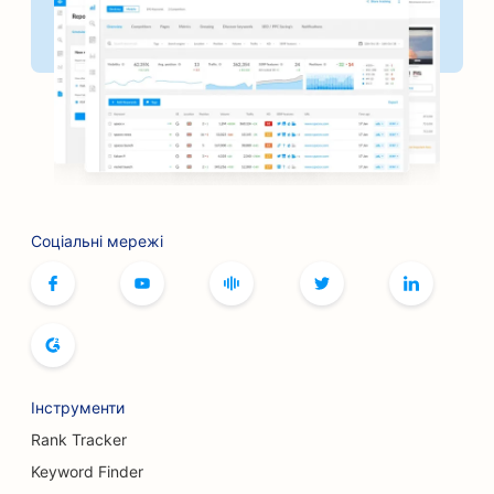
SEO для банків
SEO для перукарень
SEO для кафе настільних ігор
SEO для барбекю-барів
SEO для книжкових магазинів
Соціальні мережі
SEO для послуг ботокса та філерів
SEO для боулінг-клубів
SEO для хлібопекарень
SEO для бутиків
Інструменти
SEO для ресторанів 'шведський стіл
Rank Tracker
SEO для послуг зі збільшення грудей
Keyword Finder