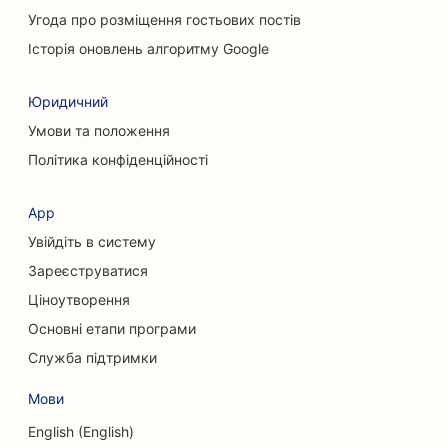
Угода про розміщення гостьових постів
SEO для послуг хімічного пілінгу
Історія оновлень алгоритму Google
SEO для клінінгових послуг
Юридичний
SEO для пластичних хірургів
Умови та положення
SEO для черепно-лицьових хірургів
Політика конфіденційності
SEO для консалтингових компаній
App
SEO для кав'ярень
Увійдіть в систему
SEO для кредитних спілок
Зареєструватися
Ціноутворення
SEO для магазинів одягу
Основні етапи програми
SEO для кексових магазинів
Служба підтримки
SEO для сервісів обміну валют
Мови
SEO для танцювальних студій
English (English)