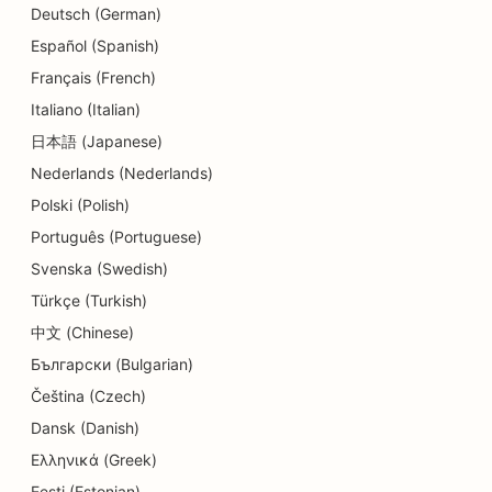
Deutsch (German)
SEO для дитячих садків
Español (Spanish)
SEO для послуг боргового консультування
Français (French)
Italiano (Italian)
SEO для делікатесів
日本語 (Japanese)
SEO для стоматологічних клінік
Nederlands (Nederlands)
SEO для послуг дермабразії
Polski (Polish)
Português (Portuguese)
SEO для магазинів деталей
Svenska (Swedish)
SEO для магазинів пончиків
Türkçe (Turkish)
SEO для ресторанів
中文 (Chinese)
Български (Bulgarian)
SEO для хімчисток
Čeština (Czech)
SEO для освітніх послуг та послуг по догляду
Dansk (Danish)
за дітьми
Ελληνικά (Greek)
SEO для електриків
Eesti (Estonian)