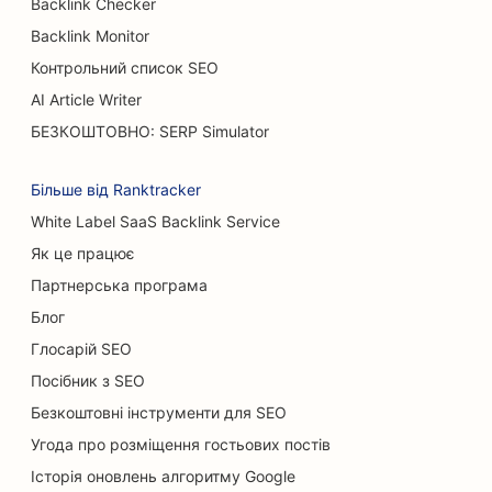
Backlink Checker
SEO для кафе
Backlink Monitor
Контрольний список SEO
SEO для опікових хірургів
AI Article Writer
SEO для автосалонів
БЕЗКОШТОВНО: SERP Simulator
SEO для кондитерських
Більше від Ranktracker
SEO для магазинів килимів та підлогових
White Label SaaS Backlink Service
покриттів
Як це працює
SEO для ресторанів швидкого харчування
Партнерська програма
Блог
SEO для автомийок
Глосарій SEO
SEO для котячих кафе
Посібник з SEO
SEO для хіропрактиків
Безкоштовні інструменти для SEO
Угода про розміщення гостьових постів
SEO для послуг хімічного пілінгу
Історія оновлень алгоритму Google