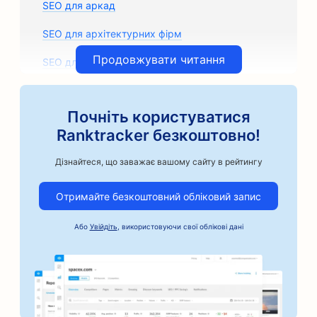
SEO для аркад
SEO для архітектурних фірм
Продовжувати читання
SEO для художніх класів
SEO для магазинів автозапчастин
Почніть користуватися
SEO для кузовних майстерень
Ranktracker безкоштовно!
SEO для автосервісів
Дізнайтеся, що заважає вашому сайту в рейтингу
SEO для ремісничих кавоварок
Отримайте безкоштовний обліковий запис
SEO для автомобільного бізнесу
Або
Увійдіть
, використовуючи свої облікові дані
SEO для послуг застави під заставу
SEO для пекарень
SEO для банків
SEO для перукарень