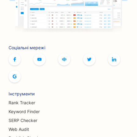
SEO для кафе настільних ігор
SEO для барбекю-барів
SEO для книжкових магазинів
Соціальні мережі
SEO для послуг ботокса та філерів
SEO для боулінг-клубів
SEO для хлібопекарень
SEO для бутиків
Інструменти
SEO для ресторанів 'шведський стіл
Rank Tracker
SEO для послуг зі збільшення грудей
Keyword Finder
SERP Checker
SEO для пивоварень
Web Audit
SEO для бургер-траків