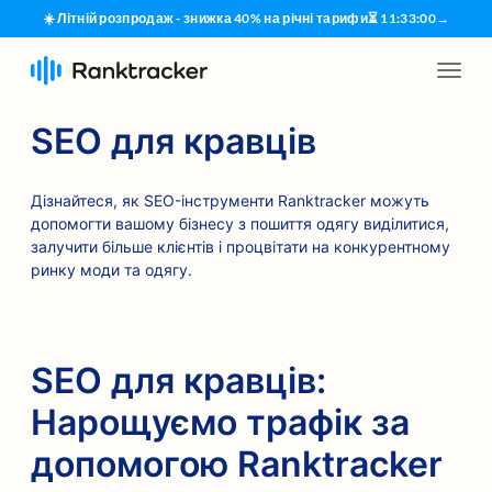
☀️ Літній розпродаж - знижка 40% на річні тарифи
⏳
11
:
32
:
59
→
SEO для кравців
Дізнайтеся, як SEO-інструменти Ranktracker можуть
допомогти вашому бізнесу з пошиття одягу виділитися,
залучити більше клієнтів і процвітати на конкурентному
ринку моди та одягу.
SEO для кравців:
Нарощуємо трафік за
допомогою Ranktracker