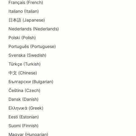
Français (French)
Italiano (Italian)
SEO для делікатесів
日本語 (Japanese)
SEO для стоматологічних клінік
Nederlands (Nederlands)
SEO для послуг дермабразії
Polski (Polish)
Português (Portuguese)
SEO для магазинів деталей
Svenska (Swedish)
SEO для магазинів пончиків
Türkçe (Turkish)
SEO для ресторанів
中文 (Chinese)
Български (Bulgarian)
SEO для хімчисток
Čeština (Czech)
SEO для освітніх послуг та послуг по догляду
Dansk (Danish)
за дітьми
Ελληνικά (Greek)
SEO для електриків
Eesti (Estonian)
Suomi (Finnish)
SEO для магазинів електроніки
Magyar (Hungarian)