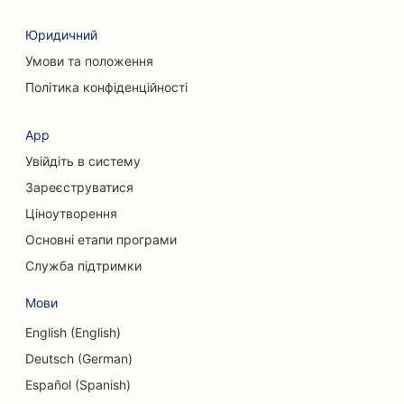
SEO для клінінгових послуг
Юридичний
SEO для пластичних хірургів
Умови та положення
SEO для черепно-лицьових хірургів
Політика конфіденційності
SEO для консалтингових компаній
App
SEO для кав'ярень
Увійдіть в систему
SEO для кредитних спілок
Зареєструватися
Ціноутворення
SEO для магазинів одягу
Основні етапи програми
SEO для кексових магазинів
Служба підтримки
SEO для сервісів обміну валют
Мови
SEO для танцювальних студій
English (English)
Deutsch (German)
SEO для дитячих садків
Español (Spanish)
SEO для послуг боргового консультування