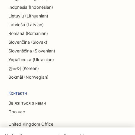
SEO для лікарів-ендодонтистів
Indonesia (Indonesian)
Lietuvių (Lithuanian)
SEO для інжинірингових компаній
Latviešu (Latvian)
SEO для сфери розваг та відпочинку
Română (Romanian)
SEO для квест-кімнат
Slovenčina (Slovak)
Slovenščina (Slovenian)
ЕО для етнічних ресторанів
Українська (Ukrainian)
SEO для послуг з підтяжки обличчя
한국어 (Korean)
SEO для ресторанів 'від ферми до столу
Bokmål (Norwegian)
SEO для сімейних ресторанів
Контакти
SEO для ресторанів швидкого харчування
Зв'яжіться з нами
Про нас
SEO для фінансових послуг
United Kingdom Office
SEO для ресторанів високої кухні