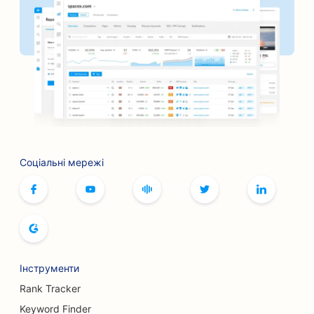
SEO для пекарень
SEO для перукарень
SEO для барбекю-барів
SEO для бутиків
SEO для послуг ботокса та філерів
Соціальні мережі
SEO для боулінг-клубів
SEO для кафе настільних ігор
SEO для книжкових магазинів
SEO для хлібопекарень
Інструменти
SEO для пивоварень
Rank Tracker
SEO для послуг зі збільшення грудей
Keyword Finder