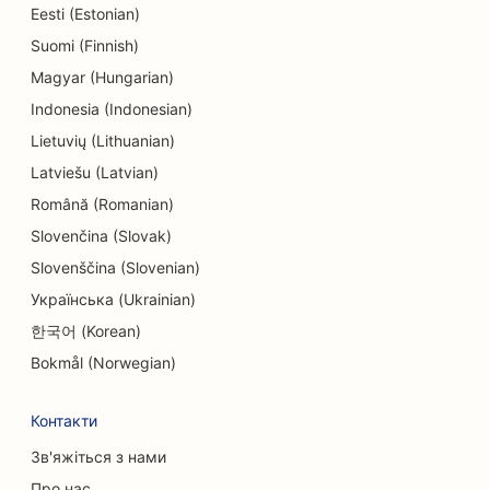
SEO для магазинів електроніки
Eesti (Estonian)
Suomi (Finnish)
SEO для інжинірингових компаній
Magyar (Hungarian)
SEO для дитячих садків
Indonesia (Indonesian)
Lietuvių (Lithuanian)
SEO для лікарів-ендодонтистів
Latviešu (Latvian)
SEO для сфери розваг та відпочинку
Română (Romanian)
SEO для квест-кімнат
Slovenčina (Slovak)
Slovenščina (Slovenian)
ЕО для етнічних ресторанів
Українська (Ukrainian)
SEO для ресторанів 'від ферми до столу
한국어 (Korean)
SEO для послуг з підтяжки обличчя
Bokmål (Norwegian)
SEO для сімейних ресторанів
Контакти
SEO для фінансових планувальників
Зв'яжіться з нами
Про нас