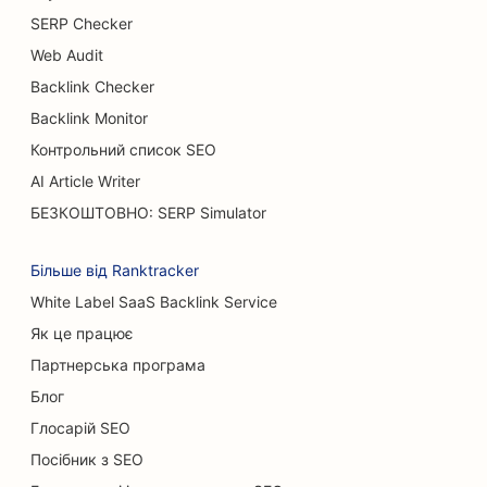
SERP Checker
SEO для ресторанів 'шведський стіл
Web Audit
SEO для бургер-траків
Backlink Checker
SEO для опікових хірургів
Backlink Monitor
Контрольний список SEO
SEO для кафе
AI Article Writer
SEO для кондитерських
БЕЗКОШТОВНО: SERP Simulator
SEO для ресторанів швидкого харчування
Більше від Ranktracker
SEO для магазинів килимів та підлогових
White Label SaaS Backlink Service
покриттів
Як це працює
SEO для автомийок
Партнерська програма
Блог
SEO для автосалонів
Глосарій SEO
SEO для клінінгових послуг
Посібник з SEO