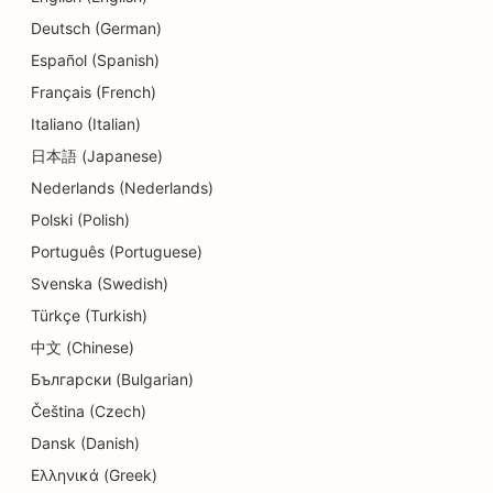
Deutsch (German)
SEO для послуг дермабразії
Español (Spanish)
SEO для делікатесів
Français (French)
Italiano (Italian)
SEO для стоматологічних клінік
日本語 (Japanese)
SEO для магазинів деталей
Nederlands (Nederlands)
SEO для ресторанів
Polski (Polish)
Português (Portuguese)
SEO для кексових магазинів
Svenska (Swedish)
SEO для освітніх послуг та послуг по догляду
Türkçe (Turkish)
за дітьми
中文 (Chinese)
SEO для магазинів пончиків
Български (Bulgarian)
Čeština (Czech)
SEO для електриків
Dansk (Danish)
SEO для хімчисток
Ελληνικά (Greek)