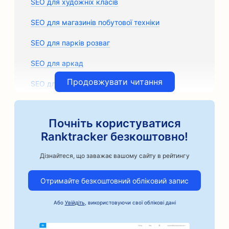
SEO для художніх класів
SEO для магазинів побутової техніки
SEO для парків розваг
SEO для аркад
Продовжувати читання
SEO для архітектурних фірм
SEO для ремісничих кавоварок
Почніть користуватися
SEO для магазинів автозапчастин
Ranktracker безкоштовно!
SEO для автосервісів
Дізнайтеся, що заважає вашому сайту в рейтингу
SEO для кузовних майстерень
Отримайте безкоштовний обліковий запис
SEO для автомобільного бізнесу
Або
Увійдіть
, використовуючи свої облікові дані
SEO для послуг застави під заставу
SEO для банків