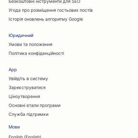
SEO для хіропрактиків
Безкоштовні інструменти для SEO
Угода про розміщення гостьових постів
SEO для котячих кафе
Історія оновлень алгоритму Google
SEO для послуг хімічного пілінгу
Юридичний
SEO для магазинів одягу
Умови та положення
SEO для черепно-лицьових хірургів
Політика конфіденційності
SEO для кав'ярень
App
SEO для пластичних хірургів
Увійдіть в систему
SEO для кредитних спілок
Зареєструватися
Ціноутворення
SEO для консалтингових компаній
Основні етапи програми
SEO для послуг боргового консультування
Служба підтримки
SEO для сервісів обміну валют
Мови
SEO для танцювальних студій
English (English)