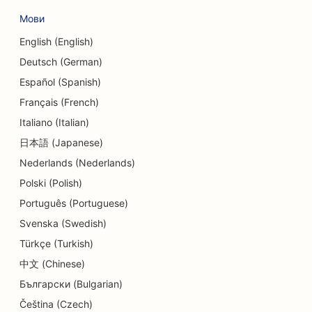
SEO для сервісів обміну валют
Мови
SEO для танцювальних студій
English (English)
Deutsch (German)
SEO для послуг дермабразії
Español (Spanish)
SEO для делікатесів
Français (French)
Italiano (Italian)
SEO для стоматологічних клінік
日本語 (Japanese)
SEO для магазинів деталей
Nederlands (Nederlands)
SEO для ресторанів
Polski (Polish)
Português (Portuguese)
SEO для кексових магазинів
Svenska (Swedish)
SEO для освітніх послуг та послуг по догляду
Türkçe (Turkish)
за дітьми
中文 (Chinese)
SEO для магазинів пончиків
Български (Bulgarian)
Čeština (Czech)
SEO для електриків