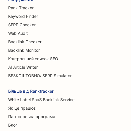
SEO для пивоварень
Rank Tracker
SEO для послуг зі збільшення грудей
Keyword Finder
SERP Checker
SEO для ресторанів 'шведський стіл
Web Audit
SEO для бургер-траків
Backlink Checker
SEO для опікових хірургів
Backlink Monitor
Контрольний список SEO
SEO для кафе
AI Article Writer
SEO для кондитерських
БЕЗКОШТОВНО: SERP Simulator
SEO для ресторанів швидкого харчування
Більше від Ranktracker
SEO для магазинів килимів та підлогових
White Label SaaS Backlink Service
покриттів
Як це працює
SEO для автомийок
Партнерська програма
Блог
SEO для автосалонів