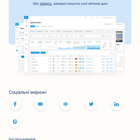
Або
Увійдіть
, використовуючи свої облікові дані
SEO для послуг застави під заставу
SEO для банків
SEO для пекарень
SEO для перукарень
SEO для барбекю-барів
SEO для бутиків
SEO для послуг ботокса та філерів
Соціальні мережі
SEO для боулінг-клубів
SEO для кафе настільних ігор
SEO для книжкових магазинів
SEO для хлібопекарень
Інструменти