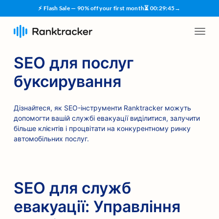
⚡ Flash Sale — 90% off your first month
⏳
00
:
29
:
44
→
SEO для послуг
буксирування
Дізнайтеся, як SEO-інструменти Ranktracker можуть
допомогти вашій службі евакуації виділитися, залучити
більше клієнтів і процвітати на конкурентному ринку
автомобільних послуг.
SEO для служб
евакуації: Управління