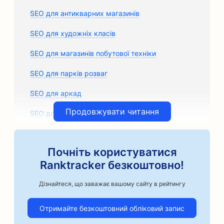
SEO для антикварних магазинів
SEO для художніх класів
SEO для магазинів побутової техніки
SEO для парків розваг
SEO для аркад
Продовжувати читання
SEO для архітектурних фірм
SEO для ремісничих кавоварок
Почніть користуватися
SEO для магазинів автозапчастин
Ranktracker безкоштовно!
SEO для автосервісів
Дізнайтеся, що заважає вашому сайту в рейтингу
SEO для кузовних майстерень
Отримайте безкоштовний обліковий запис
SEO для автомобільного бізнесу