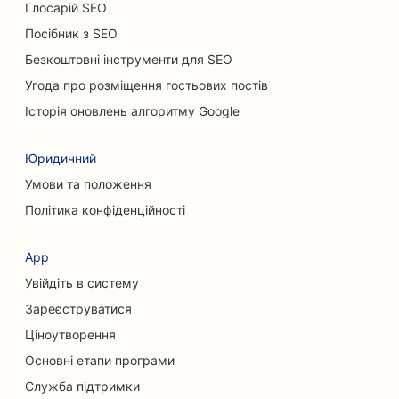
Глосарій SEO
SEO для клінінгових послуг
Посібник з SEO
SEO для хіропрактиків
Безкоштовні інструменти для SEO
Угода про розміщення гостьових постів
SEO для котячих кафе
Історія оновлень алгоритму Google
SEO для послуг хімічного пілінгу
Юридичний
SEO для магазинів одягу
Умови та положення
SEO для черепно-лицьових хірургів
Політика конфіденційності
SEO для кав'ярень
App
SEO для пластичних хірургів
Увійдіть в систему
SEO для кредитних спілок
Зареєструватися
Ціноутворення
SEO для консалтингових компаній
Основні етапи програми
SEO для послуг боргового консультування
Служба підтримки