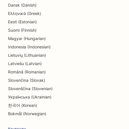
Dansk (Danish)
SEO для хімчисток
Ελληνικά (Greek)
SEO для магазинів електроніки
Eesti (Estonian)
Suomi (Finnish)
SEO для інжинірингових компаній
Magyar (Hungarian)
SEO для дитячих садків
Indonesia (Indonesian)
Lietuvių (Lithuanian)
SEO для лікарів-ендодонтистів
Latviešu (Latvian)
SEO для сфери розваг та відпочинку
Română (Romanian)
SEO для квест-кімнат
Slovenčina (Slovak)
Slovenščina (Slovenian)
ЕО для етнічних ресторанів
Українська (Ukrainian)
SEO для ресторанів 'від ферми до столу
한국어 (Korean)
SEO для послуг з підтяжки обличчя
Bokmål (Norwegian)
SEO для сімейних ресторанів
Контакти