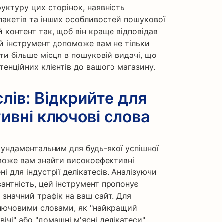
ктуру цих сторінок, наявність
пакетів та інших особливостей пошукової
й контент так, щоб він краще відповідав
й інструмент допоможе вам не тільки
ти більше місця в пошуковій видачі, що
тенційних клієнтів до вашого магазину.
лів: Відкрийте для
ивні ключові слова
фундаментальним для будь-якої успішної
оможе вам знайти високоефективні
і для індустрії делікатесів. Аналізуючи
вантність, цей інструмент пропонує
 значний трафік на ваш сайт. Для
ключовими словами, як "найкращий
вічі" або "домашні м'ясні делікатеси",