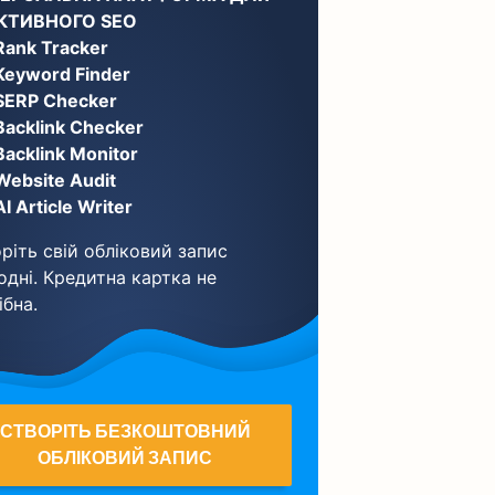
КТИВНОГО SEO
Rank Tracker
Keyword Finder
SERP Checker
Backlink Checker
Backlink Monitor
Website Audit
AI Article Writer
ріть свій обліковий запис
одні. Кредитна картка не
ібна.
СТВОРІТЬ БЕЗКОШТОВНИЙ
ОБЛІКОВИЙ ЗАПИС