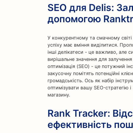
SEO для Delis: За
допомогою Ranktr
У конкурентному та смачному світі 
успіху має вміння виділитися. Пропо
інші делікатеси - це важливо, але 
вирішальне значення для залучення 
оптимізація (SEO) - це потужний ін
закусочну помітять потенційні клієн
громадськість. Ось як набір інстр
оптимізувати вашу SEO-стратегію і
магазину.
Rank Tracker: Від
ефективність пош