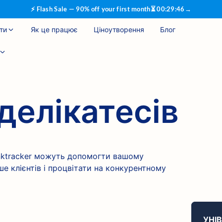
⚡ Flash Sale — 90% off your first month
⏳
00
:
29
:
45
→
ти
Як це працює
Ціноутворення
Блог
делікатесів
anktracker можуть допомогти вашому
ше клієнтів і процвітати на конкурентному
УНІ