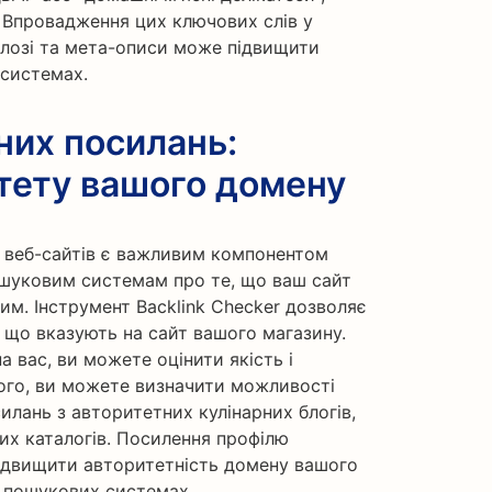
 Впровадження цих ключових слів у
 блозі та мета-описи може підвищити
 системах.
них посилань:
тету вашого домену
х веб-сайтів є важливим компонентом
ошуковим системам про те, що ваш сайт
ним. Інструмент Backlink Checker дозволяє
, що вказують на сайт вашого магазину.
а вас, ви можете оцінити якість і
того, ви можете визначити можливості
илань з авторитетних кулінарних блогів,
них каталогів. Посилення профілю
ідвищити авторитетність домену вашого
у пошукових системах.