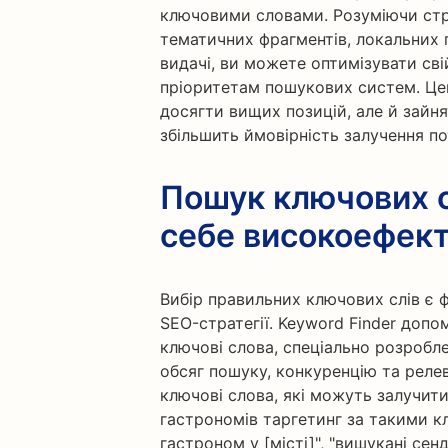
ключовими словами. Розуміючи стру
тематичних фрагментів, локальних 
видачі, ви можете оптимізувати сві
пріоритетам пошукових систем. Це
досягти вищих позицій, але й зайня
збільшить ймовірність залучення по
Пошук ключових с
себе високоефект
Вибір правильних ключових слів є 
SEO-стратегії. Keyword Finder доп
ключові слова, спеціально розроблен
обсяг пошуку, конкуренцію та реле
ключові слова, які можуть залучити
гастрономів таргетинг за такими 
гастроном у [місті]", "вишукані сенд