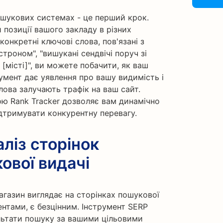
ошукових системах - це перший крок.
 позиції вашого закладу в різних
онкретні ключові слова, пов'язані з
троном", "вишукані сендвічі поруч зі
[місті]", ви можете побачити, як ваш
умент дає уявлення про вашу видимість і
лова залучають трафік на ваш сайт.
ю Rank Tracker дозволяє вам динамічно
ідтримувати конкурентну перевагу.
ліз сторінок
ової видачі
агазин виглядає на сторінках пошукової
рентами, є безцінним. Інструмент SERP
льтати пошуку за вашими цільовими