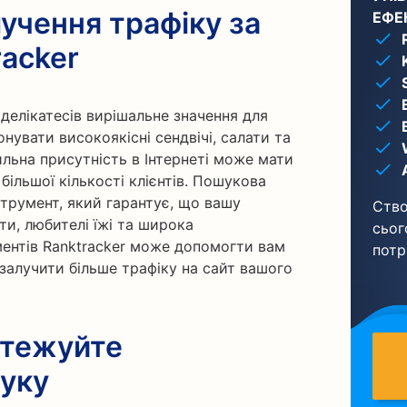
лучення трафіку за
ЕФЕ
acker
делікатесів вирішальне значення для
нувати високоякісні сендвічі, салати та
сильна присутність в Інтернеті може мати
більшої кількості клієнтів. Пошукова
струмент, який гарантує, що вашу
Ство
ти, любителі їжі та широка
сьог
ументів Ranktracker може допомогти вам
потр
 залучити більше трафіку на сайт вашого
стежуйте
уку