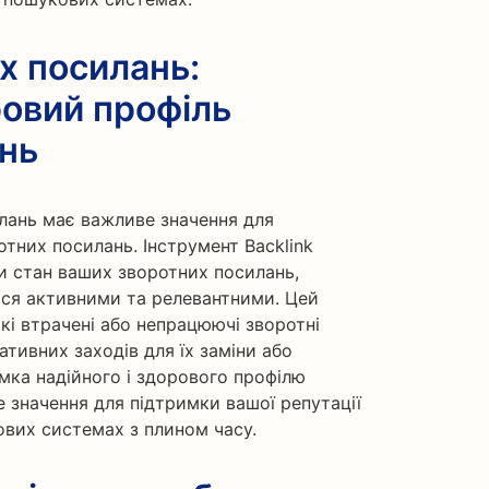
х посилань:
овий профіль
нь
лань має важливе значення для
тних посилань. Інструмент Backlink
и стан ваших зворотних посилань,
ся активними та релевантними. Цей
кі втрачені або непрацюючі зворотні
тивних заходів для їх заміни або
имка надійного і здорового профілю
 значення для підтримки вашої репутації
ових системах з плином часу.