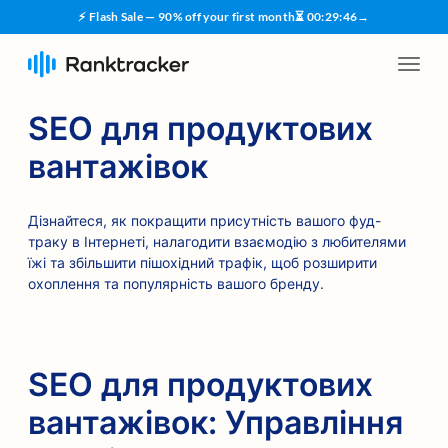
⚡ Flash Sale — 90% off your first month
⏳
00
:
29
:
45
→
SEO для продуктових
вантажівок
Дізнайтеся, як покращити присутність вашого фуд-
траку в Інтернеті, налагодити взаємодію з любителями
їжі та збільшити пішохідний трафік, щоб розширити
охоплення та популярність вашого бренду.
SEO для продуктових
вантажівок: Управління