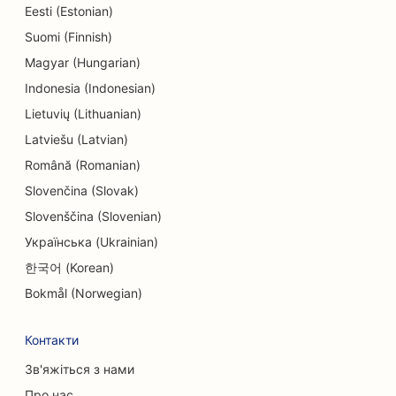
SEO для магазинів електроніки
Eesti (Estonian)
Suomi (Finnish)
SEO для інжинірингових компаній
Magyar (Hungarian)
SEO для дитячих садків
Indonesia (Indonesian)
Lietuvių (Lithuanian)
SEO для лікарів-ендодонтистів
Latviešu (Latvian)
SEO для сфери розваг та відпочинку
Română (Romanian)
SEO для квест-кімнат
Slovenčina (Slovak)
Slovenščina (Slovenian)
ЕО для етнічних ресторанів
Українська (Ukrainian)
SEO для ресторанів 'від ферми до столу
한국어 (Korean)
SEO для послуг з підтяжки обличчя
Bokmål (Norwegian)
SEO для сімейних ресторанів
Контакти
SEO для фінансових планувальників
Зв'яжіться з нами
Про нас