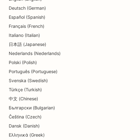
Deutsch (German)
SEO для послуг дермабразії
Español (Spanish)
SEO для делікатесів
Français (French)
Italiano (Italian)
SEO для стоматологічних клінік
日本語 (Japanese)
SEO для магазинів деталей
Nederlands (Nederlands)
SEO для ресторанів
Polski (Polish)
Português (Portuguese)
SEO для кексових магазинів
Svenska (Swedish)
SEO для освітніх послуг та послуг по догляду
Türkçe (Turkish)
за дітьми
中文 (Chinese)
SEO для магазинів пончиків
Български (Bulgarian)
Čeština (Czech)
SEO для електриків
Dansk (Danish)
SEO для хімчисток
Ελληνικά (Greek)