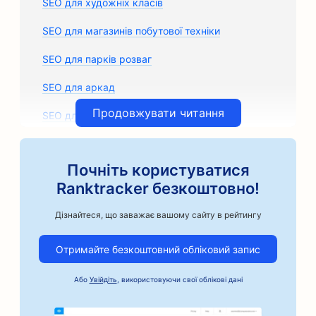
SEO для художніх класів
SEO для магазинів побутової техніки
SEO для парків розваг
SEO для аркад
Продовжувати читання
SEO для архітектурних фірм
SEO для ремісничих кавоварок
Почніть користуватися
SEO для магазинів автозапчастин
Ranktracker безкоштовно!
SEO для автосервісів
Дізнайтеся, що заважає вашому сайту в рейтингу
SEO для кузовних майстерень
Отримайте безкоштовний обліковий запис
SEO для автомобільного бізнесу
Або
Увійдіть
, використовуючи свої облікові дані
SEO для послуг застави під заставу
SEO для банків