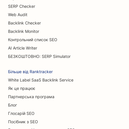
SERP Checker
SEO для ресторанів 'шведський стіл
Web Audit
SEO для бургер-траків
Backlink Checker
SEO для опікових хірургів
Backlink Monitor
Контрольний список SEO
SEO для кафе
AI Article Writer
SEO для кондитерських
БЕЗКОШТОВНО: SERP Simulator
SEO для ресторанів швидкого харчування
Більше від Ranktracker
SEO для магазинів килимів та підлогових
White Label SaaS Backlink Service
покриттів
Як це працює
SEO для автомийок
Партнерська програма
Блог
SEO для автосалонів
Глосарій SEO
SEO для клінінгових послуг
Посібник з SEO