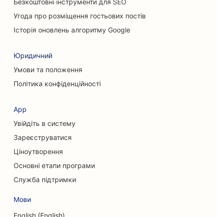
SEO для хіропрактиків
Безкоштовні інструменти для SEO
Угода про розміщення гостьових постів
SEO для котячих кафе
Історія оновлень алгоритму Google
SEO для послуг хімічного пілінгу
Юридичний
SEO для магазинів одягу
Умови та положення
SEO для черепно-лицьових хірургів
Політика конфіденційності
SEO для кав'ярень
App
SEO для пластичних хірургів
Увійдіть в систему
SEO для кредитних спілок
Зареєструватися
Ціноутворення
SEO для консалтингових компаній
Основні етапи програми
SEO для послуг боргового консультування
Служба підтримки
SEO для сервісів обміну валют
Мови
SEO для танцювальних студій
English (English)