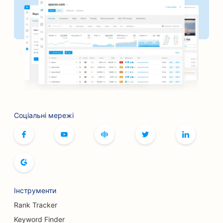
SEO для пекарень
SEO для перукарень
SEO для барбекю-барів
SEO для бутиків
SEO для послуг ботокса та філерів
Соціальні мережі
SEO для боулінг-клубів
SEO для кафе настільних ігор
SEO для книжкових магазинів
SEO для хлібопекарень
Інструменти
SEO для пивоварень
Rank Tracker
SEO для послуг зі збільшення грудей
Keyword Finder