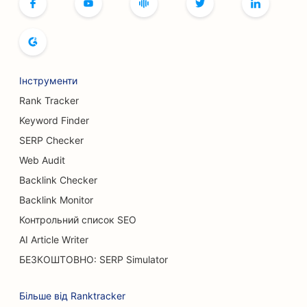
SEO для боулінг-клубів
SEO для хлібопекарень
SEO для бутиків
Інструменти
SEO для ресторанів 'шведський стіл
Rank Tracker
SEO для послуг зі збільшення грудей
Keyword Finder
SERP Checker
SEO для пивоварень
Web Audit
SEO для бургер-траків
Backlink Checker
SEO для кафе
Backlink Monitor
Контрольний список SEO
SEO для опікових хірургів
AI Article Writer
SEO для автосалонів
БЕЗКОШТОВНО: SERP Simulator
SEO для кондитерських
Більше від Ranktracker