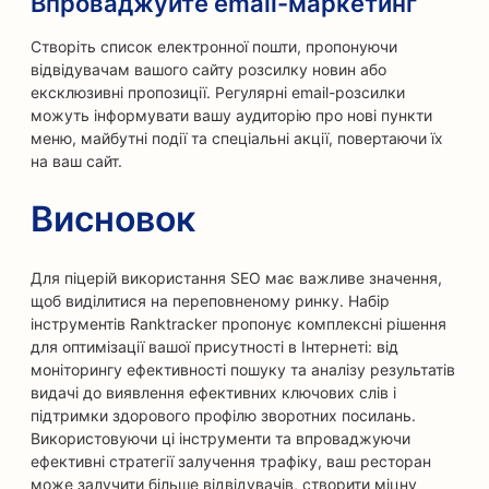
Впроваджуйте email-маркетинг
Створіть список електронної пошти, пропонуючи
відвідувачам вашого сайту розсилку новин або
ексклюзивні пропозиції. Регулярні email-розсилки
можуть інформувати вашу аудиторію про нові пункти
меню, майбутні події та спеціальні акції, повертаючи їх
на ваш сайт.
Висновок
Для піцерій використання SEO має важливе значення,
щоб виділитися на переповненому ринку. Набір
інструментів Ranktracker пропонує комплексні рішення
для оптимізації вашої присутності в Інтернеті: від
моніторингу ефективності пошуку та аналізу результатів
видачі до виявлення ефективних ключових слів і
підтримки здорового профілю зворотних посилань.
Використовуючи ці інструменти та впроваджуючи
ефективні стратегії залучення трафіку, ваш ресторан
може залучити більше відвідувачів, створити міцну