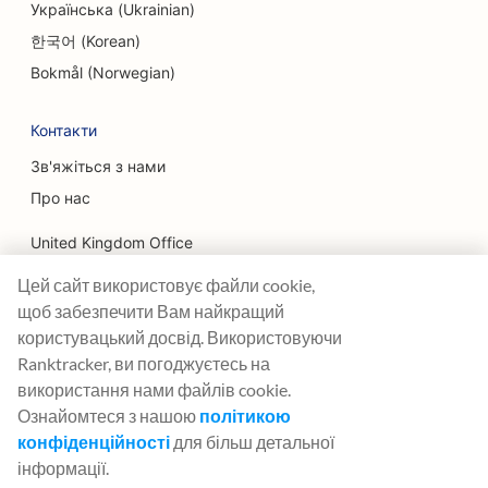
Українська (Ukrainian)
SEO для послуг з підтяжки обличчя
한국어 (Korean)
SEO для ресторанів 'від ферми до столу
Bokmål (Norwegian)
SEO для сімейних ресторанів
Контакти
SEO для ресторанів швидкого харчування
Зв'яжіться з нами
Про нас
SEO для фінансових послуг
United Kingdom Office
SEO для ресторанів високої кухні
Цей сайт використовує файли cookie,
Ranktracker Ltd
SEO для фінансових планувальників
щоб забезпечити Вам найкращий
144A Clerkenwell Rd
London, EC1R 5DF
SEO для фуд-кортів
користувацький досвід. Використовуючи
Company No: 08820809
Ranktracker, ви погоджуєтесь на
SEO для флористів
felix@ranktracker.com
використання нами файлів cookie.
Ознайомтеся з нашою
політикою
SEO для продуктових вантажівок
конфіденційності
для більш детальної
SEO для французьких кондитерських
інформації.
2015 -
2026
© Ranktracker. All Rights Reserved.