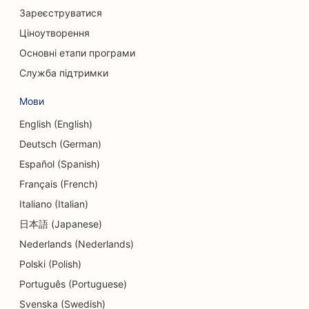
SEO для кредитних спілок
Зареєструватися
Ціноутворення
SEO для магазинів одягу
Основні етапи програми
SEO для кексових магазинів
Служба підтримки
SEO для сервісів обміну валют
Мови
SEO для танцювальних студій
English (English)
Deutsch (German)
SEO для дитячих садків
Español (Spanish)
SEO для послуг боргового консультування
Français (French)
Italiano (Italian)
SEO для делікатесів
日本語 (Japanese)
SEO для стоматологічних клінік
Nederlands (Nederlands)
SEO для послуг дермабразії
Polski (Polish)
Português (Portuguese)
SEO для магазинів деталей
Svenska (Swedish)