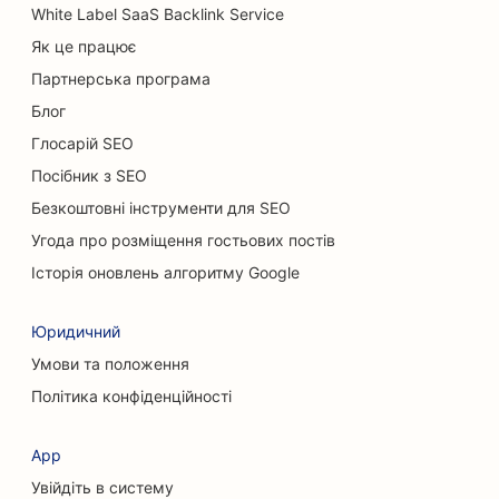
SEO для магазинів килимів та підлогових
White Label SaaS Backlink Service
покриттів
Як це працює
SEO для ресторанів швидкого харчування
Партнерська програма
Блог
SEO для автомийок
Глосарій SEO
SEO для котячих кафе
Посібник з SEO
SEO для хіропрактиків
Безкоштовні інструменти для SEO
Угода про розміщення гостьових постів
SEO для послуг хімічного пілінгу
Історія оновлень алгоритму Google
SEO для клінінгових послуг
Юридичний
SEO для пластичних хірургів
Умови та положення
SEO для черепно-лицьових хірургів
Політика конфіденційності
SEO для консалтингових компаній
App
SEO для кав'ярень
Увійдіть в систему