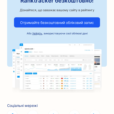
Ranktracker безкоштовно!
SEO для автосервісів
Дізнайтеся, що заважає вашому сайту в рейтингу
SEO для ремісничих кавоварок
Отримайте безкоштовний обліковий запис
SEO для автомобільного бізнесу
Або
Увійдіть
, використовуючи свої облікові дані
SEO для послуг застави під заставу
SEO для пекарень
SEO для банків
SEO для перукарень
SEO для кафе настільних ігор
SEO для барбекю-барів
SEO для книжкових магазинів
Соціальні мережі
SEO для послуг ботокса та філерів