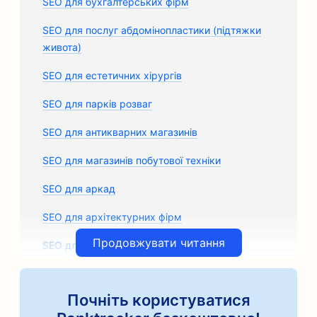
SEO для бухгалтерських фірм
SEO для послуг абдомінопластики (підтяжки
живота)
SEO для естетичних хірургів
SEO для парків розваг
SEO для антикварних магазинів
SEO для магазинів побутової техніки
SEO для аркад
SEO для архітектурних фірм
Продовжувати читання
SEO для художніх класів
SEO для магазинів автозапчастин
Почніть користуватися
SEO для кузовних майстерень