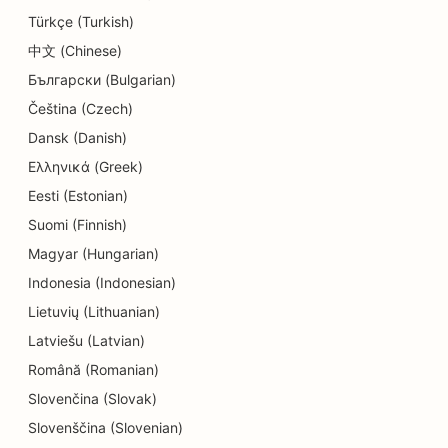
SEO для магазинів пончиків
Türkçe (Turkish)
SEO для ресторанів
中文 (Chinese)
Български (Bulgarian)
SEO для хімчисток
Čeština (Czech)
SEO для освітніх послуг та послуг по догляду
Dansk (Danish)
за дітьми
Ελληνικά (Greek)
SEO для електриків
Eesti (Estonian)
Suomi (Finnish)
SEO для магазинів електроніки
Magyar (Hungarian)
SEO для лікарів-ендодонтистів
Indonesia (Indonesian)
Lietuvių (Lithuanian)
SEO для інжинірингових компаній
Latviešu (Latvian)
SEO для сфери розваг та відпочинку
Română (Romanian)
SEO для квест-кімнат
Slovenčina (Slovak)
Slovenščina (Slovenian)
ЕО для етнічних ресторанів