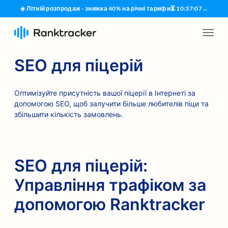
☀️ Літній розпродаж - знижка 40% на річні тарифи
⏳
10
:
37
:
07
→
SEO для піцерій
Оптимізуйте присутність вашої піцерії в Інтернеті за
допомогою SEO, щоб залучити більше любителів піци та
збільшити кількість замовлень.
SEO для піцерій:
Управління трафіком за
допомогою Ranktracker