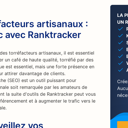
LA 
facteurs artisanaux :
UN 
c avec Ranktracker
es torréfacteurs artisanaux, il est essentiel
r un café de haute qualité, torréfié par des
ue est essentiel, mais une forte présence en
ur attirer davantage de clients.
he (SEO) est un outil puissant pour
Crée
sanale soit remarquée par les amateurs de
Aucu
nt la suite d'outils de Ranktracker peut vous
néce
éférencement et à augmenter le trafic vers le
ale.
veillez vos