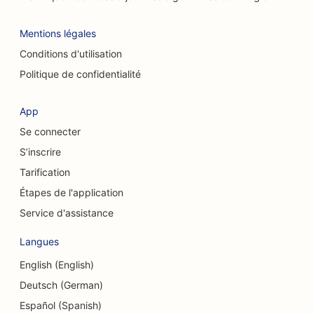
SEO pour les chiropracteurs
Mentions légales
SEO pour les cafés à chats
Conditions d'utilisation
Référencement pour les services de peeling
Politique de confidentialité
chimique
SEO pour les magasins de vêtements
App
Se connecter
SEO pour les chirurgiens craniofaciaux
S’inscrire
SEO pour les cafés
Tarification
SEO pour les chirurgiens esthétiques
Étapes de l'application
Service d'assistance
SEO pour les caisses d'épargne et de crédit
Langues
SEO pour les cabinets de conseil
English (English)
SEO pour les charcuteries
Deutsch (German)
SEO pour les services de conseil en matière
Español (Spanish)