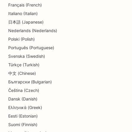
d'endettement
Français (French)
Italiano (Italian)
SEO pour les services de change
日本語 (Japanese)
SEO pour les studios de danse
Nederlands (Nederlands)
SEO pour les services de dermabrasion
Polski (Polish)
Português (Portuguese)
SEO pour les crèches
Svenska (Swedish)
SEO pour les cliniques dentaires
Türkçe (Turkish)
SEO pour les magasins de détail
中文 (Chinese)
Български (Bulgarian)
SEO pour les restaurants
Čeština (Czech)
SEO pour les boutiques de cupcakes
Dansk (Danish)
Ελληνικά (Greek)
Référencement pour les services d'éducation et
de garde d'enfants
Eesti (Estonian)
Suomi (Finnish)
SEO pour les magasins de beignets