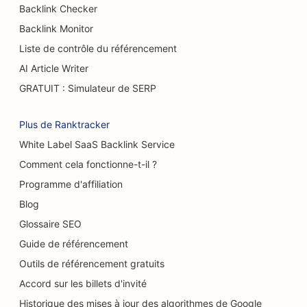
Backlink Checker
SEO pour les restaurants buffets
Backlink Monitor
Liste de contrôle du référencement
SEO pour les camions à hamburgers
AI Article Writer
SEO pour les grands brûlés
GRATUIT : Simulateur de SERP
SEO pour les cafés
Plus de Ranktracker
SEO pour les pâtisseries
White Label SaaS Backlink Service
SEO pour les restaurants décontractés
Comment cela fonctionne-t-il ?
Programme d'affiliation
SEO pour les magasins de tapis et de
revêtements de sol
Blog
Glossaire SEO
SEO pour les stations-service
Guide de référencement
SEO pour les concessionnaires automobiles
Outils de référencement gratuits
Accord sur les billets d'invité
SEO pour les services de nettoyage
Historique des mises à jour des algorithmes de Google