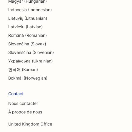
Magyar (Hungarian)
SEO pour les électriciens
Indonesia (Indonesian)
Lietuvių (Lithuanian)
SEO pour les nettoyeurs à sec
Latviešu (Latvian)
SEO pour les magasins d'électronique
Română (Romanian)
SEO pour les bureaux d'études
Slovenčina (Slovak)
Slovenščina (Slovenian)
SEO pour les endodontistes
Українська (Ukrainian)
SEO pour les loisirs et les divertissements
한국어 (Korean)
SEO pour les salles d'évasion
Bokmål (Norwegian)
EO pour les restaurants ethniques
Contact
SEO pour les restaurants de la ferme à la table
Nous contacter
À propos de nous
SEO pour les services de lifting
United Kingdom Office
SEO pour les restaurants familiaux