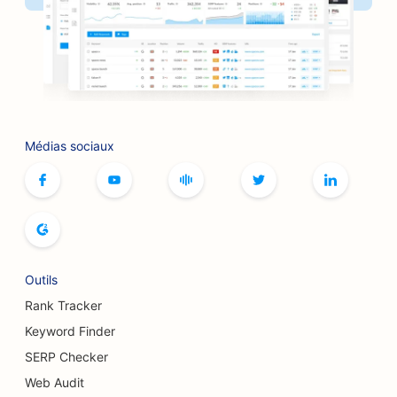
SEO pour les salons de coiffure
SEO pour les barbecues
SEO pour les boutiques
Référencement pour les services de Botox et de
Médias sociaux
comblement
SEO pour les bowlings
SEO pour les cafés de jeux de société
SEO pour les librairies
Outils
SEO pour les boulangeries
Rank Tracker
Keyword Finder
SEO pour les brasseries
SERP Checker
Référencement pour les services d'augmentation
Web Audit
mammaire