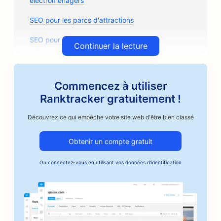
électroménagers
SEO pour les parcs d'attractions
SEO pour les arcades
Continuer la lecture
SEO pour les cabinets d'architectes
SEO pour Artisan Coffee Roasters
Commencez à utiliser
Ranktracker gratuitement !
SEO pour les magasins de pièces détachées
Découvrez ce qui empêche votre site web d'être bien classé
SEO pour les ateliers de réparation automobile
SEO pour les ateliers de carrosserie
Obtenir un compte gratuit
SEO pour les entreprises du secteur automobile
Ou
connectez-vous
en utilisant vos données d'identification
SEO pour les services de cautionnement
SEO pour les banques
SEO pour les boulangeries