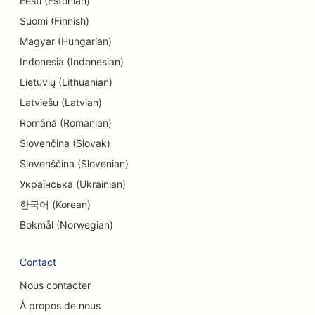
Eesti (Estonian)
Suomi (Finnish)
SEO pour les magasins de beignets
Magyar (Hungarian)
SEO pour les électriciens
Indonesia (Indonesian)
Lietuvių (Lithuanian)
SEO pour les nettoyeurs à sec
Latviešu (Latvian)
SEO pour les magasins d'électronique
Română (Romanian)
SEO pour les bureaux d'études
Slovenčina (Slovak)
Slovenščina (Slovenian)
SEO pour les endodontistes
Українська (Ukrainian)
SEO pour les loisirs et les divertissements
한국어 (Korean)
SEO pour les salles d'évasion
Bokmål (Norwegian)
EO pour les restaurants ethniques
Contact
SEO pour les restaurants de la ferme à la table
Nous contacter
À propos de nous
SEO pour les services de lifting