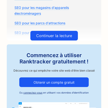
SEO pour les magasins d'appareils
électroménagers
SEO pour les parcs d'attractions
SEO pour les arcades
Continuer la lecture
SEO pour les cabinets d'architectes
SEO pour Artisan Coffee Roasters
Commencez à utiliser
Ranktracker gratuitement !
SEO pour les magasins de pièces détachées
Découvrez ce qui empêche votre site web d'être bien classé
SEO pour les ateliers de réparation automobile
SEO pour les ateliers de carrosserie
Obtenir un compte gratuit
SEO pour les entreprises du secteur automobile
Ou
connectez-vous
en utilisant vos données d'identification
SEO pour les services de cautionnement