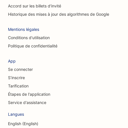
Accord sur les billets d'invité
SEO pour les services de nettoyage
Historique des mises à jour des algorithmes de Google
SEO pour les chiropracteurs
Mentions légales
SEO pour les cafés à chats
Conditions d'utilisation
Référencement pour les services de peeling
Politique de confidentialité
chimique
SEO pour les magasins de vêtements
App
Se connecter
SEO pour les chirurgiens craniofaciaux
S’inscrire
SEO pour les cafés
Tarification
SEO pour les chirurgiens esthétiques
Étapes de l'application
Service d'assistance
SEO pour les caisses d'épargne et de crédit
Langues
SEO pour les cabinets de conseil
English (English)
SEO pour les charcuteries