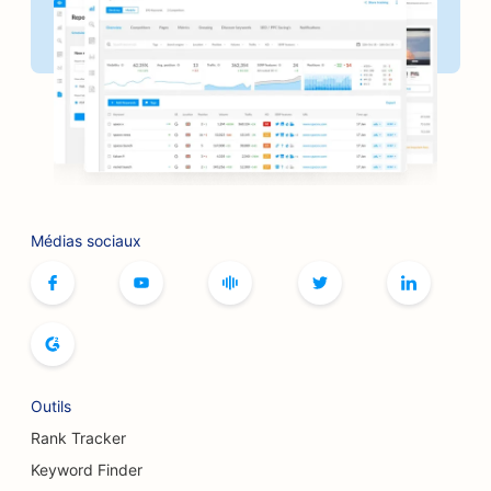
SEO pour les banques
SEO pour les boulangeries
SEO pour les salons de coiffure
SEO pour les barbecues
SEO pour les boutiques
Référencement pour les services de Botox et de
Médias sociaux
comblement
SEO pour les bowlings
SEO pour les cafés de jeux de société
SEO pour les librairies
Outils
SEO pour les boulangeries
Rank Tracker
Keyword Finder
SEO pour les brasseries