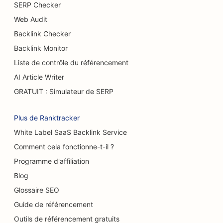
SERP Checker
Référencement pour les services d'augmentation
Web Audit
mammaire
Backlink Checker
SEO pour les restaurants buffets
Backlink Monitor
Liste de contrôle du référencement
SEO pour les camions à hamburgers
AI Article Writer
SEO pour les grands brûlés
GRATUIT : Simulateur de SERP
SEO pour les cafés
Plus de Ranktracker
SEO pour les pâtisseries
White Label SaaS Backlink Service
SEO pour les restaurants décontractés
Comment cela fonctionne-t-il ?
Programme d'affiliation
SEO pour les magasins de tapis et de
revêtements de sol
Blog
Glossaire SEO
SEO pour les stations-service
Guide de référencement
SEO pour les concessionnaires automobiles
Outils de référencement gratuits