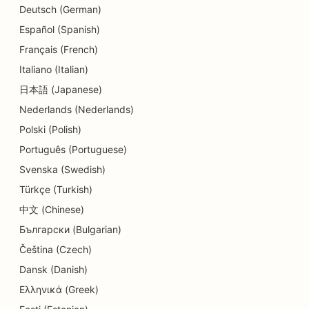
Deutsch (German)
SEO pour les services de conseil en matière
Español (Spanish)
d'endettement
Français (French)
Italiano (Italian)
SEO pour les services de change
日本語 (Japanese)
SEO pour les studios de danse
Nederlands (Nederlands)
SEO pour les services de dermabrasion
Polski (Polish)
Português (Portuguese)
SEO pour les crèches
Svenska (Swedish)
SEO pour les cliniques dentaires
Türkçe (Turkish)
SEO pour les magasins de détail
中文 (Chinese)
Български (Bulgarian)
SEO pour les restaurants
Čeština (Czech)
SEO pour les boutiques de cupcakes
Dansk (Danish)
Ελληνικά (Greek)
Référencement pour les services d'éducation et
de garde d'enfants