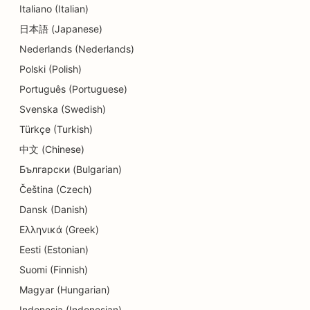
Italiano (Italian)
SEO pour les services de change
日本語 (Japanese)
SEO pour les studios de danse
Nederlands (Nederlands)
SEO pour les services de dermabrasion
Polski (Polish)
Português (Portuguese)
SEO pour les crèches
Svenska (Swedish)
SEO pour les cliniques dentaires
Türkçe (Turkish)
SEO pour les magasins de détail
中文 (Chinese)
Български (Bulgarian)
SEO pour les restaurants
Čeština (Czech)
SEO pour les boutiques de cupcakes
Dansk (Danish)
Ελληνικά (Greek)
Référencement pour les services d'éducation et
de garde d'enfants
Eesti (Estonian)
Suomi (Finnish)
SEO pour les magasins de beignets
Magyar (Hungarian)
SEO pour les électriciens
Indonesia (Indonesian)