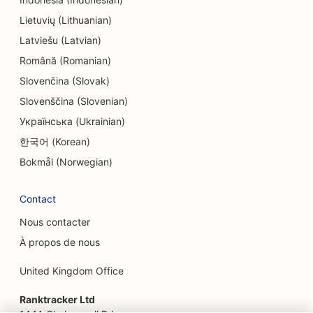
Lietuvių (Lithuanian)
SEO pour les nettoyeurs à sec
Latviešu (Latvian)
SEO pour les magasins d'électronique
Română (Romanian)
SEO pour les bureaux d'études
Slovenčina (Slovak)
Slovenščina (Slovenian)
SEO pour les endodontistes
Українська (Ukrainian)
SEO pour les loisirs et les divertissements
한국어 (Korean)
SEO pour les salles d'évasion
Bokmål (Norwegian)
EO pour les restaurants ethniques
Contact
SEO pour les restaurants de la ferme à la table
Nous contacter
À propos de nous
SEO pour les services de lifting
United Kingdom Office
SEO pour les restaurants familiaux
Ranktracker Ltd
SEO pour la restauration rapide