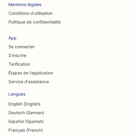
Mentions légales
SEO pour les cafés à chats
Conditions d'utilisation
Référencement pour les services de peeling
Politique de confidentialité
chimique
SEO pour les magasins de vêtements
App
Se connecter
SEO pour les chirurgiens craniofaciaux
S’inscrire
SEO pour les cafés
Tarification
SEO pour les chirurgiens esthétiques
Étapes de l'application
Service d'assistance
SEO pour les caisses d'épargne et de crédit
Langues
SEO pour les cabinets de conseil
English (English)
SEO pour les charcuteries
Deutsch (German)
SEO pour les services de conseil en matière
Español (Spanish)
d'endettement
Français (French)