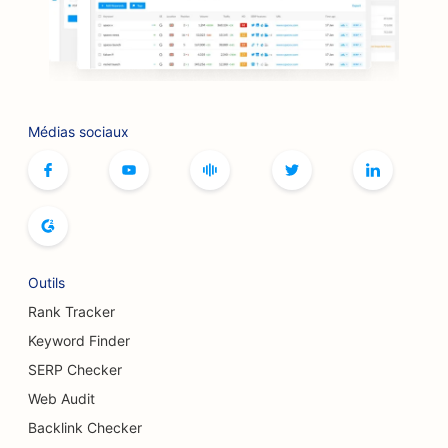
SEO pour les barbecues
SEO pour les boutiques
Référencement pour les services de Botox et de
Médias sociaux
comblement
SEO pour les bowlings
SEO pour les cafés de jeux de société
SEO pour les librairies
Outils
SEO pour les boulangeries
Rank Tracker
Keyword Finder
SEO pour les brasseries
SERP Checker
Référencement pour les services d'augmentation
Web Audit
mammaire
Backlink Checker
SEO pour les restaurants buffets