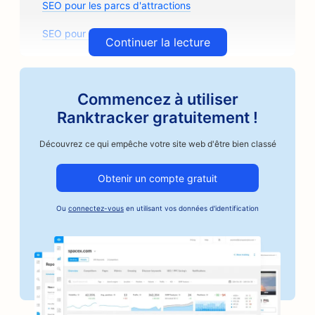
SEO pour les parcs d'attractions
SEO pour les arcades
Continuer la lecture
SEO pour les cabinets d'architectes
SEO pour Artisan Coffee Roasters
Commencez à utiliser
Ranktracker gratuitement !
SEO pour les magasins de pièces détachées
Découvrez ce qui empêche votre site web d'être bien classé
SEO pour les ateliers de réparation automobile
SEO pour les ateliers de carrosserie
Obtenir un compte gratuit
SEO pour les entreprises du secteur automobile
Ou
connectez-vous
en utilisant vos données d'identification
SEO pour les services de cautionnement
SEO pour les banques
SEO pour les boulangeries
SEO pour les salons de coiffure