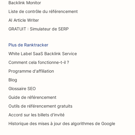
Backlink Monitor
Liste de contrôle du référencement
SEO pour les camions à hamburgers
AI Article Writer
SEO pour les grands brûlés
GRATUIT : Simulateur de SERP
SEO pour les cafés
Plus de Ranktracker
SEO pour les pâtisseries
White Label SaaS Backlink Service
SEO pour les restaurants décontractés
Comment cela fonctionne-t-il ?
Programme d'affiliation
SEO pour les magasins de tapis et de
revêtements de sol
Blog
Glossaire SEO
SEO pour les stations-service
Guide de référencement
SEO pour les concessionnaires automobiles
Outils de référencement gratuits
Accord sur les billets d'invité
SEO pour les services de nettoyage
Historique des mises à jour des algorithmes de Google
SEO pour les chiropracteurs