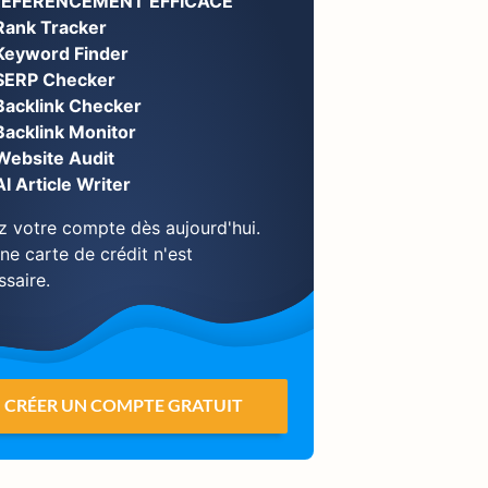
RÉFÉRENCEMENT EFFICACE
Rank Tracker
Keyword Finder
SERP Checker
Backlink Checker
Backlink Monitor
Website Audit
AI Article Writer
z votre compte dès aujourd'hui.
ne carte de crédit n'est
ssaire.
CRÉER UN COMPTE GRATUIT