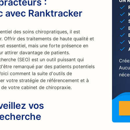
practeurs :
UN 
c avec Ranktracker
ntiel des soins chiropratiques, il est
. Offrir des traitements de haute qualité et
est essentiel, mais une forte présence en
ur attirer davantage de patients.
cherche (SEO) est un outil puissant qui
Crée
d'être remarqué par des patients potentiels
Aucu
oici comment la suite d'outils de
néce
er votre stratégie de référencement et à
b de votre cabinet de chiropraxie.
veillez vos
recherche