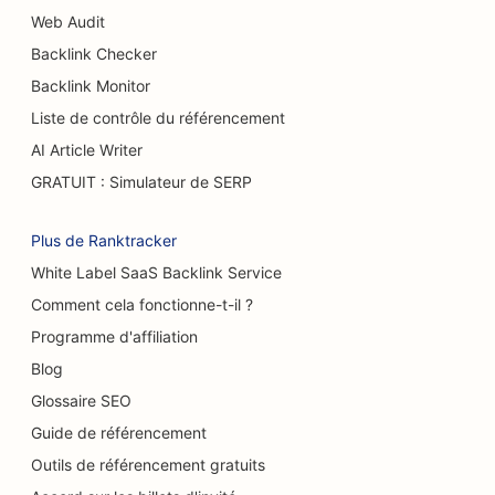
Référencement pour les services d'augmentation
Web Audit
mammaire
Backlink Checker
SEO pour les restaurants buffets
Backlink Monitor
Liste de contrôle du référencement
SEO pour les camions à hamburgers
AI Article Writer
SEO pour les grands brûlés
GRATUIT : Simulateur de SERP
SEO pour les cafés
Plus de Ranktracker
SEO pour les pâtisseries
White Label SaaS Backlink Service
SEO pour les restaurants décontractés
Comment cela fonctionne-t-il ?
Programme d'affiliation
SEO pour les magasins de tapis et de
revêtements de sol
Blog
Glossaire SEO
SEO pour les stations-service
Guide de référencement
SEO pour les concessionnaires automobiles
Outils de référencement gratuits