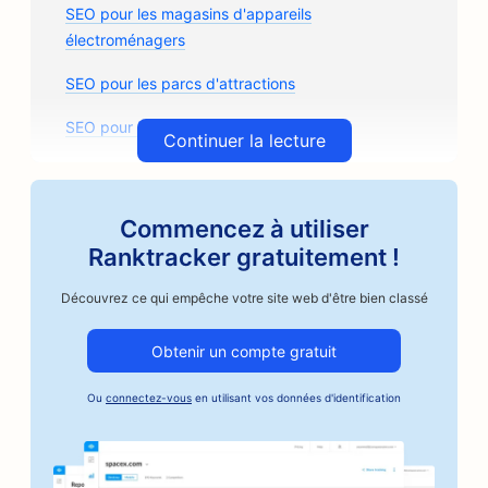
SEO pour les magasins d'appareils
électroménagers
SEO pour les parcs d'attractions
SEO pour les arcades
Continuer la lecture
SEO pour les cabinets d'architectes
SEO pour Artisan Coffee Roasters
Commencez à utiliser
Ranktracker gratuitement !
SEO pour les magasins de pièces détachées
Découvrez ce qui empêche votre site web d'être bien classé
SEO pour les ateliers de réparation automobile
SEO pour les ateliers de carrosserie
Obtenir un compte gratuit
SEO pour les entreprises du secteur automobile
Ou
connectez-vous
en utilisant vos données d'identification
SEO pour les services de cautionnement
SEO pour les banques