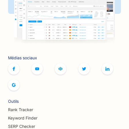
SEO pour les boulangeries
SEO pour les salons de coiffure
SEO pour les barbecues
SEO pour les boutiques
Référencement pour les services de Botox et de
Médias sociaux
comblement
SEO pour les bowlings
SEO pour les cafés de jeux de société
SEO pour les librairies
Outils
SEO pour les boulangeries
Rank Tracker
Keyword Finder
SEO pour les brasseries
SERP Checker