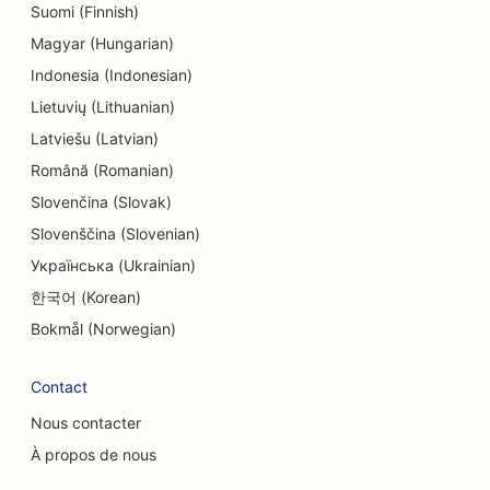
Suomi (Finnish)
SEO pour les magasins de beignets
Magyar (Hungarian)
SEO pour les électriciens
Indonesia (Indonesian)
Lietuvių (Lithuanian)
SEO pour les nettoyeurs à sec
Latviešu (Latvian)
SEO pour les magasins d'électronique
Română (Romanian)
SEO pour les bureaux d'études
Slovenčina (Slovak)
Slovenščina (Slovenian)
SEO pour les endodontistes
Українська (Ukrainian)
SEO pour les loisirs et les divertissements
한국어 (Korean)
SEO pour les salles d'évasion
Bokmål (Norwegian)
EO pour les restaurants ethniques
Contact
SEO pour les restaurants de la ferme à la table
Nous contacter
À propos de nous
SEO pour les services de lifting