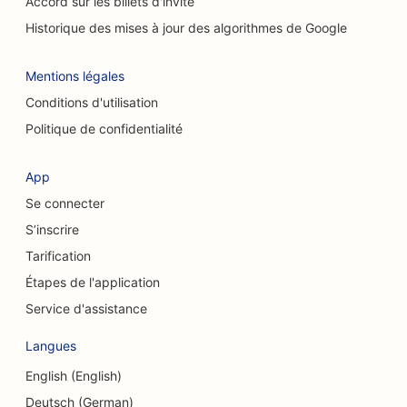
Accord sur les billets d'invité
SEO pour les services de nettoyage
Historique des mises à jour des algorithmes de Google
SEO pour les chiropracteurs
Mentions légales
SEO pour les cafés à chats
Conditions d'utilisation
Référencement pour les services de peeling
Politique de confidentialité
chimique
SEO pour les magasins de vêtements
App
Se connecter
SEO pour les chirurgiens craniofaciaux
S’inscrire
SEO pour les cafés
Tarification
SEO pour les chirurgiens esthétiques
Étapes de l'application
Service d'assistance
SEO pour les caisses d'épargne et de crédit
Langues
SEO pour les cabinets de conseil
English (English)
SEO pour les charcuteries
Deutsch (German)