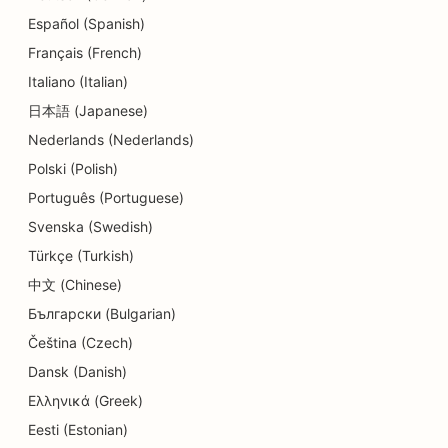
SEO pour les services de conseil en matière
Español (Spanish)
d'endettement
Français (French)
Italiano (Italian)
SEO pour les services de change
日本語 (Japanese)
SEO pour les studios de danse
Nederlands (Nederlands)
SEO pour les services de dermabrasion
Polski (Polish)
Português (Portuguese)
SEO pour les crèches
Svenska (Swedish)
SEO pour les cliniques dentaires
Türkçe (Turkish)
SEO pour les magasins de détail
中文 (Chinese)
Български (Bulgarian)
SEO pour les restaurants
Čeština (Czech)
SEO pour les boutiques de cupcakes
Dansk (Danish)
Ελληνικά (Greek)
Référencement pour les services d'éducation et
de garde d'enfants
Eesti (Estonian)