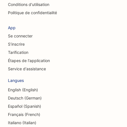
SEO pour les chiropracteurs
Conditions d'utilisation
Politique de confidentialité
SEO pour les services de nettoyage
SEO pour les cafés
App
Se connecter
SEO pour les cabinets de conseil
S’inscrire
SEO pour les chirurgiens esthétiques
Tarification
SEO pour les magasins de vêtements
Étapes de l'application
Service d'assistance
SEO pour les services de change
Langues
SEO pour les chirurgiens craniofaciaux
English (English)
SEO pour les caisses d'épargne et de crédit
Deutsch (German)
SEO pour les boutiques de cupcakes
Español (Spanish)
Français (French)
SEO pour les studios de danse
Italiano (Italian)