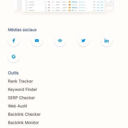
SEO pour les librairies
SEO pour les barbecues
SEO pour les cafés de jeux de société
Médias sociaux
Référencement pour les services de Botox et de
comblement
SEO pour les boutiques
SEO pour les boulangeries
Outils
SEO pour les bowlings
Rank Tracker
Keyword Finder
SEO pour les brasseries
SERP Checker
Référencement pour les services d'augmentation
Web Audit
mammaire
Backlink Checker
SEO pour les restaurants buffets
Backlink Monitor