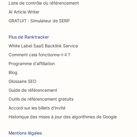
Liste de contrôle du référencement
SEO pour les camions à hamburgers
AI Article Writer
SEO pour les pâtisseries
GRATUIT : Simulateur de SERP
SEO pour les concessionnaires automobiles
Plus de Ranktracker
SEO pour les grands brûlés
White Label SaaS Backlink Service
SEO pour les stations-service
Comment cela fonctionne-t-il ?
Programme d'affiliation
SEO pour les cafés
Blog
SEO pour les magasins de tapis et de
Glossaire SEO
revêtements de sol
Guide de référencement
SEO pour les restaurants décontractés
Outils de référencement gratuits
Accord sur les billets d'invité
Référencement pour les services de peeling
chimique
Historique des mises à jour des algorithmes de Google
SEO pour les cafés à chats
Mentions légales