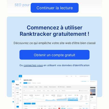
SEO pour les cabinets d'architectes
Continuer la lecture
SEO pour les ateliers de carrosserie
SEO pour les magasins de pièces détachées
Commencez à utiliser
Ranktracker gratuitement !
SEO pour les cours d'art
Découvrez ce qui empêche votre site web d'être bien classé
SEO pour les ateliers de réparation automobile
SEO pour Artisan Coffee Roasters
Obtenir un compte gratuit
SEO pour les services de cautionnement
Ou
connectez-vous
en utilisant vos données d'identification
SEO pour les entreprises du secteur automobile
SEO pour les boulangeries
SEO pour les salons de coiffure
SEO pour les banques