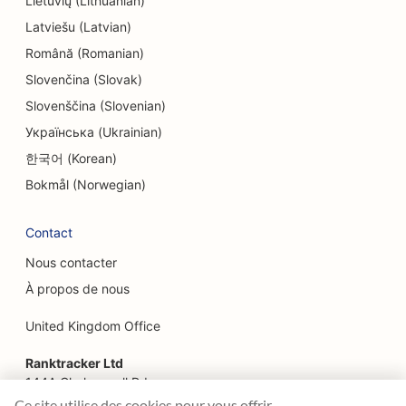
Lietuvių (Lithuanian)
SEO pour les électriciens
Latviešu (Latvian)
SEO pour les magasins d'électronique
Română (Romanian)
SEO pour les endodontistes
Slovenčina (Slovak)
Slovenščina (Slovenian)
SEO pour les loisirs et les divertissements
Українська (Ukrainian)
SEO pour les bureaux d'études
한국어 (Korean)
EO pour les restaurants ethniques
Bokmål (Norwegian)
SEO pour les salles d'évasion
Contact
SEO pour les services de lifting
Nous contacter
À propos de nous
SEO pour les restaurants familiaux
United Kingdom Office
SEO pour les restaurants de la ferme à la table
Ranktracker Ltd
SEO pour les planificateurs financiers
144A Clerkenwell Rd
London, EC1R 5DF
SEO pour les services financiers
Ce site utilise des cookies pour vous offrir