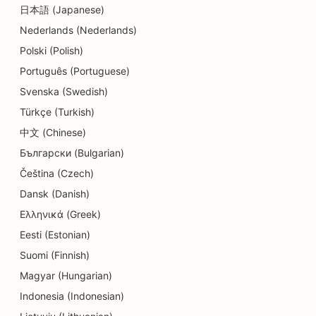
SEO pour les crèches
日本語 (Japanese)
Nederlands (Nederlands)
SEO pour les services de conseil en matière
d'endettement
Polski (Polish)
Português (Portuguese)
SEO pour les cliniques dentaires
Svenska (Swedish)
SEO pour les charcuteries
Türkçe (Turkish)
SEO pour les restaurants
中文 (Chinese)
Български (Bulgarian)
SEO pour les services de dermabrasion
Čeština (Czech)
SEO pour les magasins de détail
Dansk (Danish)
Ελληνικά (Greek)
SEO pour les magasins de beignets
Eesti (Estonian)
Référencement pour les services d'éducation et
Suomi (Finnish)
de garde d'enfants
Magyar (Hungarian)
SEO pour les nettoyeurs à sec
Indonesia (Indonesian)