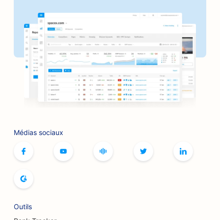
SEO pour les services de cautionnement
SEO pour les boulangeries
SEO pour les banques
SEO pour les salons de coiffure
SEO pour les cafés de jeux de société
SEO pour les barbecues
SEO pour les bowlings
Médias sociaux
Référencement pour les services de Botox et de
comblement
SEO pour les boulangeries
SEO pour les librairies
Outils
SEO pour les boutiques