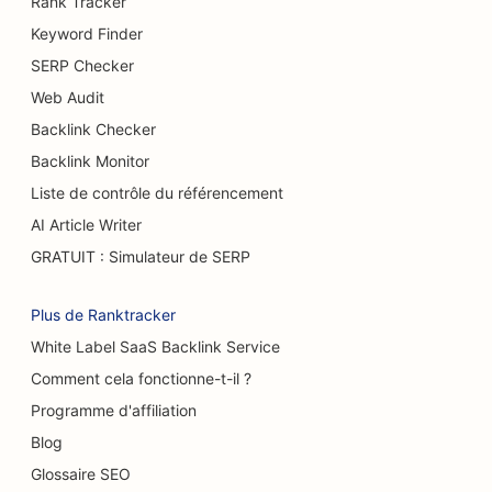
Rank Tracker
Keyword Finder
SEO pour les restaurants buffets
SERP Checker
Référencement pour les services d'augmentation
Web Audit
mammaire
Backlink Checker
SEO pour les brasseries
Backlink Monitor
Liste de contrôle du référencement
SEO pour les camions à hamburgers
AI Article Writer
SEO pour les cafés
GRATUIT : Simulateur de SERP
SEO pour les grands brûlés
Plus de Ranktracker
SEO pour les concessionnaires automobiles
White Label SaaS Backlink Service
SEO pour les pâtisseries
Comment cela fonctionne-t-il ?
Programme d'affiliation
SEO pour les stations-service
Blog
SEO pour les magasins de tapis et de
Glossaire SEO
revêtements de sol