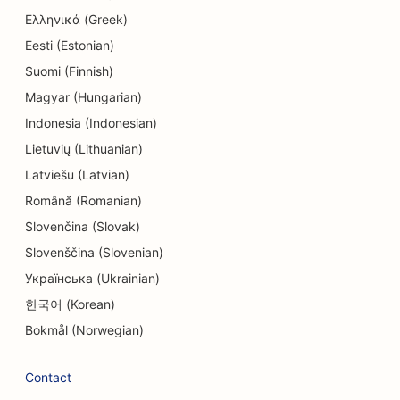
Ελληνικά (Greek)
SEO pour les restaurants
Eesti (Estonian)
SEO pour les nettoyeurs à sec
Suomi (Finnish)
Référencement pour les services d'éducation et
Magyar (Hungarian)
de garde d'enfants
Indonesia (Indonesian)
Lietuvių (Lithuanian)
SEO pour les électriciens
Latviešu (Latvian)
SEO pour les magasins d'électronique
Română (Romanian)
SEO pour les endodontistes
Slovenčina (Slovak)
Slovenščina (Slovenian)
SEO pour les bureaux d'études
Українська (Ukrainian)
SEO pour les loisirs et les divertissements
한국어 (Korean)
SEO pour les salles d'évasion
Bokmål (Norwegian)
EO pour les restaurants ethniques
Contact