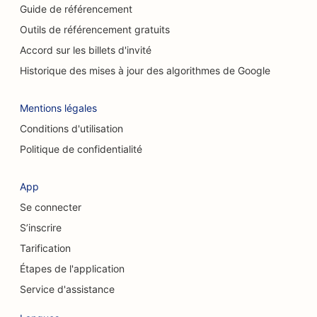
Guide de référencement
SEO pour les restaurants décontractés
Outils de référencement gratuits
Accord sur les billets d'invité
SEO pour les cafés à chats
Historique des mises à jour des algorithmes de Google
SEO pour les chiropracteurs
Mentions légales
Référencement pour les services de peeling
chimique
Conditions d'utilisation
Politique de confidentialité
SEO pour les services de nettoyage
SEO pour les chirurgiens esthétiques
App
Se connecter
SEO pour les chirurgiens craniofaciaux
S’inscrire
SEO pour les cabinets de conseil
Tarification
SEO pour les caisses d'épargne et de crédit
Étapes de l'application
Service d'assistance
SEO pour les magasins de vêtements