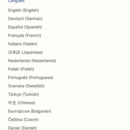
Langues
SEO pour les cafés
English (English)
SEO pour les boutiques de cupcakes
Deutsch (German)
SEO pour les services de change
Español (Spanish)
Français (French)
SEO pour les studios de danse
Italiano (Italian)
SEO pour les crèches
日本語 (Japanese)
Nederlands (Nederlands)
SEO pour les services de conseil en matière
d'endettement
Polski (Polish)
Português (Portuguese)
SEO pour les charcuteries
Svenska (Swedish)
SEO pour les cliniques dentaires
Türkçe (Turkish)
SEO pour les services de dermabrasion
中文 (Chinese)
Български (Bulgarian)
SEO pour les magasins de détail
Čeština (Czech)
SEO pour les magasins de beignets
Dansk (Danish)