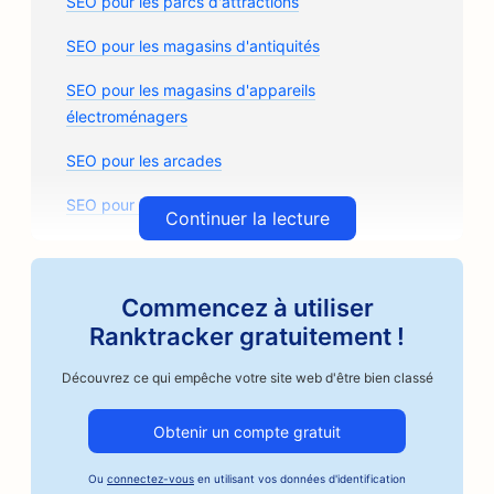
SEO pour les parcs d'attractions
SEO pour les magasins d'antiquités
SEO pour les magasins d'appareils
électroménagers
SEO pour les arcades
SEO pour les cabinets d'architectes
Continuer la lecture
SEO pour les cours d'art
SEO pour les magasins de pièces détachées
Commencez à utiliser
Ranktracker gratuitement !
SEO pour les ateliers de carrosserie
Découvrez ce qui empêche votre site web d'être bien classé
SEO pour les ateliers de réparation automobile
SEO pour les entreprises du secteur automobile
Obtenir un compte gratuit
SEO pour Artisan Coffee Roasters
Ou
connectez-vous
en utilisant vos données d'identification