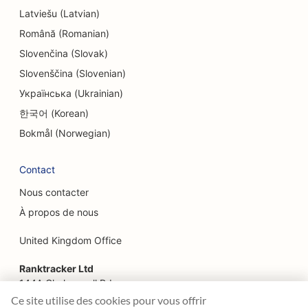
Latviešu (Latvian)
SEO pour les magasins d'électronique
Română (Romanian)
SEO pour les bureaux d'études
Slovenčina (Slovak)
Slovenščina (Slovenian)
SEO pour les endodontistes
Українська (Ukrainian)
SEO pour les loisirs et les divertissements
한국어 (Korean)
SEO pour les salles d'évasion
Bokmål (Norwegian)
EO pour les restaurants ethniques
Contact
SEO pour les restaurants de la ferme à la table
Nous contacter
À propos de nous
SEO pour les services de lifting
United Kingdom Office
SEO pour les restaurants familiaux
Ranktracker Ltd
SEO pour la restauration rapide
144A Clerkenwell Rd
London, EC1R 5DF
SEO pour les fleuristes
Ce site utilise des cookies pour vous offrir