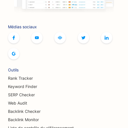
SEO pour les barbecues
SEO pour les boutiques
Référencement pour les services de Botox et de
Médias sociaux
comblement
SEO pour les bowlings
SEO pour les cafés de jeux de société
SEO pour les librairies
Outils
SEO pour les boulangeries
Rank Tracker
Keyword Finder
SEO pour les brasseries
SERP Checker
Référencement pour les services d'augmentation
Web Audit
mammaire
Backlink Checker
SEO pour les restaurants buffets
Backlink Monitor
Liste de contrôle du référencement