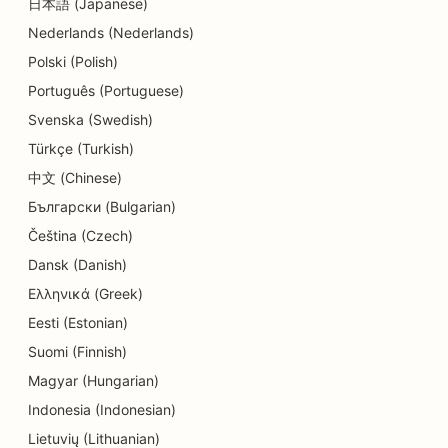
日本語 (Japanese)
SEO pour les studios de danse
Nederlands (Nederlands)
SEO pour les services de dermabrasion
Polski (Polish)
Português (Portuguese)
SEO pour les crèches
Svenska (Swedish)
SEO pour les cliniques dentaires
Türkçe (Turkish)
SEO pour les magasins de détail
中文 (Chinese)
Български (Bulgarian)
SEO pour les restaurants
Čeština (Czech)
SEO pour les boutiques de cupcakes
Dansk (Danish)
Ελληνικά (Greek)
Référencement pour les services d'éducation et
de garde d'enfants
Eesti (Estonian)
Suomi (Finnish)
SEO pour les magasins de beignets
Magyar (Hungarian)
SEO pour les électriciens
Indonesia (Indonesian)
Lietuvių (Lithuanian)
SEO pour les nettoyeurs à sec