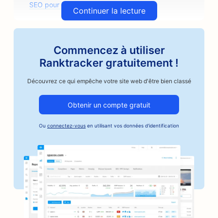
SEO pour les arcades
Continuer la lecture
SEO pour les cabinets d'architectes
SEO pour Artisan Coffee Roasters
Commencez à utiliser
Ranktracker gratuitement !
SEO pour les magasins de pièces détachées
Découvrez ce qui empêche votre site web d'être bien classé
SEO pour les ateliers de réparation automobile
SEO pour les ateliers de carrosserie
Obtenir un compte gratuit
SEO pour les entreprises du secteur automobile
Ou
connectez-vous
en utilisant vos données d'identification
SEO pour les services de cautionnement
SEO pour les banques
SEO pour les boulangeries
SEO pour les salons de coiffure