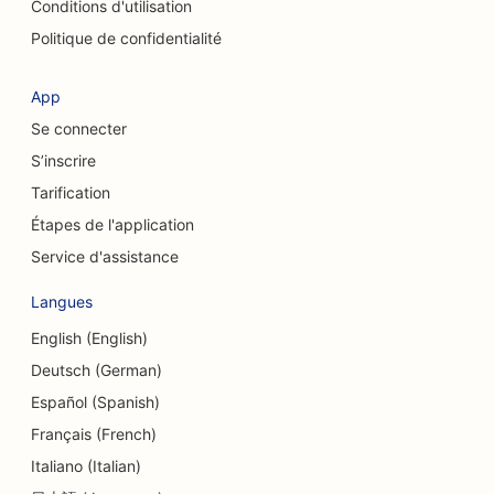
Conditions d'utilisation
Référencement pour les services de peeling
Politique de confidentialité
chimique
SEO pour les magasins de vêtements
App
Se connecter
SEO pour les chirurgiens craniofaciaux
S’inscrire
SEO pour les cafés
Tarification
SEO pour les chirurgiens esthétiques
Étapes de l'application
Service d'assistance
SEO pour les caisses d'épargne et de crédit
Langues
SEO pour les cabinets de conseil
English (English)
SEO pour les charcuteries
Deutsch (German)
SEO pour les services de conseil en matière
Español (Spanish)
d'endettement
Français (French)
Italiano (Italian)
SEO pour les services de change