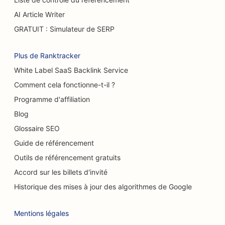
SEO pour les camions à hamburgers
AI Article Writer
SEO pour les grands brûlés
GRATUIT : Simulateur de SERP
SEO pour les cafés
Plus de Ranktracker
SEO pour les pâtisseries
White Label SaaS Backlink Service
SEO pour les restaurants décontractés
Comment cela fonctionne-t-il ?
Programme d'affiliation
SEO pour les magasins de tapis et de
revêtements de sol
Blog
Glossaire SEO
SEO pour les stations-service
Guide de référencement
SEO pour les concessionnaires automobiles
Outils de référencement gratuits
Accord sur les billets d'invité
SEO pour les services de nettoyage
Historique des mises à jour des algorithmes de Google
SEO pour les chiropracteurs
Mentions légales
SEO pour les cafés à chats