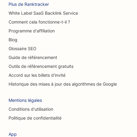
Plus de Ranktracker
SEO pour les grands brûlés
White Label SaaS Backlink Service
SEO pour les stations-service
Comment cela fonctionne-t-il ?
Programme d'affiliation
SEO pour les cafés
Blog
SEO pour les magasins de tapis et de
Glossaire SEO
revêtements de sol
Guide de référencement
SEO pour les restaurants décontractés
Outils de référencement gratuits
Accord sur les billets d'invité
Référencement pour les services de peeling
chimique
Historique des mises à jour des algorithmes de Google
SEO pour les cafés à chats
Mentions légales
SEO pour les chiropracteurs
Conditions d'utilisation
Politique de confidentialité
SEO pour les services de nettoyage
SEO pour les cafés
App