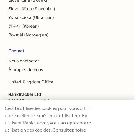
Slovenščina (Slovenian)
SEO pour les endodontistes
Українська (Ukrainian)
SEO pour les loisirs et les divertissements
한국어 (Korean)
SEO pour les salles d'évasion
Bokmål (Norwegian)
EO pour les restaurants ethniques
Contact
SEO pour les restaurants de la ferme à la table
Nous contacter
À propos de nous
SEO pour les services de lifting
United Kingdom Office
SEO pour les restaurants familiaux
Ranktracker Ltd
SEO pour la restauration rapide
144A Clerkenwell Rd
London, EC1R 5DF
SEO pour les fleuristes
Ce site utilise des cookies pour vous offrir
Company No: 08820809
une excellente expérience utilisateur. En
Référencement pour les restaurants
felix@ranktracker.com
utilisant Ranktracker, vous acceptez notre
gastronomiques
utilisation des cookies. Consultez notre