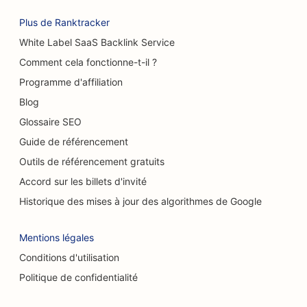
SEO pour les cafés
Plus de Ranktracker
SEO pour les pâtisseries
White Label SaaS Backlink Service
SEO pour les restaurants décontractés
Comment cela fonctionne-t-il ?
Programme d'affiliation
SEO pour les magasins de tapis et de
revêtements de sol
Blog
Glossaire SEO
SEO pour les stations-service
Guide de référencement
SEO pour les concessionnaires automobiles
Outils de référencement gratuits
Accord sur les billets d'invité
SEO pour les services de nettoyage
Historique des mises à jour des algorithmes de Google
SEO pour les chiropracteurs
Mentions légales
SEO pour les cafés à chats
Conditions d'utilisation
Référencement pour les services de peeling
Politique de confidentialité
chimique