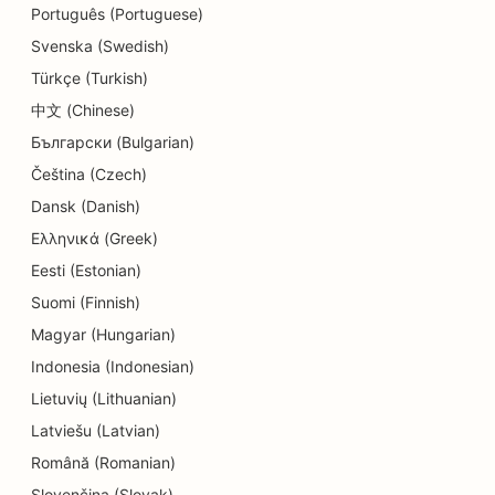
Português (Portuguese)
SEO pour les crèches
Svenska (Swedish)
SEO pour les cliniques dentaires
Türkçe (Turkish)
SEO pour les magasins de détail
中文 (Chinese)
Български (Bulgarian)
SEO pour les restaurants
Čeština (Czech)
SEO pour les boutiques de cupcakes
Dansk (Danish)
Ελληνικά (Greek)
Référencement pour les services d'éducation et
de garde d'enfants
Eesti (Estonian)
Suomi (Finnish)
SEO pour les magasins de beignets
Magyar (Hungarian)
SEO pour les électriciens
Indonesia (Indonesian)
Lietuvių (Lithuanian)
SEO pour les nettoyeurs à sec
Latviešu (Latvian)
SEO pour les magasins d'électronique
Română (Romanian)
SEO pour les bureaux d'études
Slovenčina (Slovak)