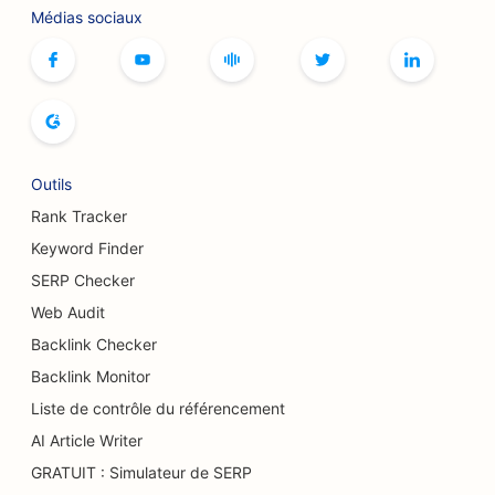
Référencement pour les services de Botox et de
Médias sociaux
comblement
SEO pour les bowlings
SEO pour les cafés de jeux de société
SEO pour les librairies
Outils
SEO pour les boulangeries
Rank Tracker
Keyword Finder
SEO pour les brasseries
SERP Checker
Référencement pour les services d'augmentation
Web Audit
mammaire
Backlink Checker
SEO pour les restaurants buffets
Backlink Monitor
Liste de contrôle du référencement
SEO pour les camions à hamburgers
AI Article Writer
SEO pour les grands brûlés
GRATUIT : Simulateur de SERP