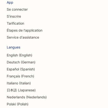
SEO pour les magasins de vêtements
App
Se connecter
SEO pour les chirurgiens craniofaciaux
S’inscrire
SEO pour les cafés
Tarification
SEO pour les chirurgiens esthétiques
Étapes de l'application
Service d'assistance
SEO pour les caisses d'épargne et de crédit
Langues
SEO pour les cabinets de conseil
English (English)
SEO pour les charcuteries
Deutsch (German)
SEO pour les services de conseil en matière
Español (Spanish)
d'endettement
Français (French)
Italiano (Italian)
SEO pour les services de change
日本語 (Japanese)
SEO pour les studios de danse
Nederlands (Nederlands)
SEO pour les services de dermabrasion
Polski (Polish)