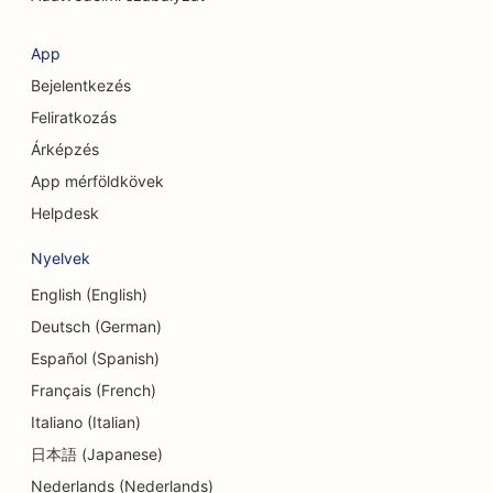
SEO kozmetikai sebészek számára
SEO ruházati boltok számára
App
Bejelentkezés
SEO a valutaváltó szolgáltatások számára
Feliratkozás
SEO a koponya- és arckoponya sebészek
Árképzés
számára
App mérföldkövek
SEO a Hitelszövetkezetek számára
Helpdesk
SEO a süteményboltok számára
Nyelvek
SEO a táncstúdiók számára
English (English)
Deutsch (German)
SEO az óvodák számára
Español (Spanish)
SEO az adósságtanácsadási szolgáltatások
Français (French)
számára
Italiano (Italian)
SEO fogászati klinikák számára
日本語 (Japanese)
Nederlands (Nederlands)