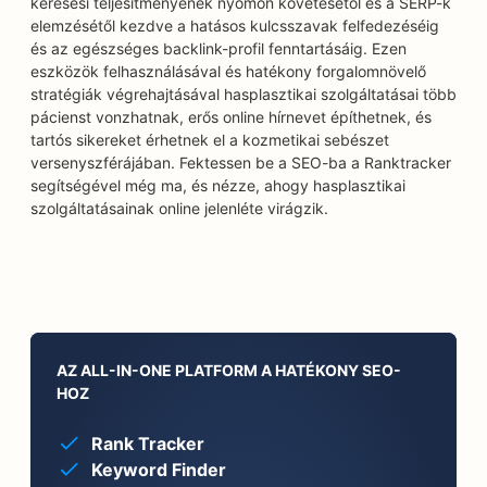
keresési teljesítményének nyomon követésétől és a SERP-k
elemzésétől kezdve a hatásos kulcsszavak felfedezéséig
és az egészséges backlink-profil fenntartásáig. Ezen
eszközök felhasználásával és hatékony forgalomnövelő
stratégiák végrehajtásával hasplasztikai szolgáltatásai több
pácienst vonzhatnak, erős online hírnevet építhetnek, és
tartós sikereket érhetnek el a kozmetikai sebészet
versenyszférájában. Fektessen be a SEO-ba a Ranktracker
segítségével még ma, és nézze, ahogy hasplasztikai
szolgáltatásainak online jelenléte virágzik.
AZ ALL-IN-ONE PLATFORM A HATÉKONY SEO-
HOZ
Rank Tracker
Keyword Finder