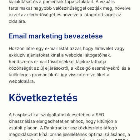
kialakítását és a páciensek tapasztalatait. A vizuális
tartalmakat nagyobb valószínűséggel osztják meg, növelve
ezzel az elérhetőségét és növelve a látogatottságot az
oldalára.
Email marketing bevezetése
Hozzon létre egy e-mail listát azzal, hogy hírlevelet vagy
exkluzív ajánlatokat kínál a weboldal látogatóinak.
Rendszeres e-mail frissítésekkel tájékoztathatja
közönségét az új eljárásokról, a közelgő eseményekről és a
különleges promóciókról, így visszaterelve őket a
weboldalára.
Következtetés
A hasplasztikai szolgáltatások esetében a SEO
kihasználása elengedhetetlen ahhoz, hogy kitűnjön a
zsúfolt piacon. A Ranktracker eszközkészlete átfogó
megoldásokat kínál online jelenlétének optimalizálásához, a