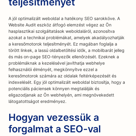
teljesítményét
A jól optimalizált weboldal a hatékony SEO sarokköve. A
Website Audit eszköz átfogó elemzést végez az Ön
hasplasztikai szolgáltatások weboldaláról, azonosítva
azokat a technikai problémákat, amelyek akadályozhatják
a keresőmotorok teljesítményét. Ez magában foglalja a
törött linkek, a lassú oldalbetöltési idők, a mobilbarát jelleg
és más on-page SEO-tényezők ellenőrzését. Ezeknek a
problémáknak a kezelésével javíthatja webhelye
felhasználói élményét, megkönnyítve ezzel a
keresőmotorok számára az oldalak feltérképezését és
indexelését. Egy jól optimalizált weboldal biztosítja, hogy a
potenciális páciensek könnyen megtalálják és
eligazodjanak az Ön webhelyén, ami megnövekedett
látogatottságot eredményez.
Hogyan vezessük a
forgalmat a SEO-val