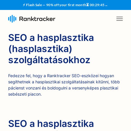
⚡ Flash Sale — 90% off your first month
⏳
00
:
29
:
45
→
SEO a hasplasztika
(hasplasztika)
szolgáltatásokhoz
Fedezze fel, hogy a Ranktracker SEO-eszközei hogyan
segíthetnek a hasplasztikai szolgáltatásainak kitűnni, több
pácienst vonzani és boldogulni a versenyképes plasztikai
sebészeti piacon.
SEO a hasplasztika