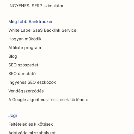
SEO az égési sebészek számára
INGYENES: SERP szimulátor
SEO autómosók számára
Még több Ranktracker
SEO kávézók számára
White Label SaaS Backlink Service
Hogyan működik
SEO a szőnyeg és padlóburkoló üzletek számára
Affiliate program
SEO alkalmi éttermek számára
Blog
SEO a kémiai hámlasztási szolgáltatásokhoz
SEO szószedet
SEO útmutató
SEO a macskakávézók számára
Ingyenes SEO eszközök
SEO a csontkovácsok számára
Vendégszerződés
SEO a takarítási szolgáltatások számára
A Google algoritmus-frissítések története
SEO a kávézók számára
Jogi
SEO tanácsadó cégek számára
Feltételek és kikötések
Adatvédelmi szabályzat