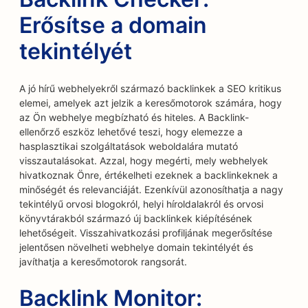
Erősítse a domain
tekintélyét
A jó hírű webhelyekről származó backlinkek a SEO kritikus
elemei, amelyek azt jelzik a keresőmotorok számára, hogy
az Ön webhelye megbízható és hiteles. A Backlink-
ellenőrző eszköz lehetővé teszi, hogy elemezze a
hasplasztikai szolgáltatások weboldalára mutató
visszautalásokat. Azzal, hogy megérti, mely webhelyek
hivatkoznak Önre, értékelheti ezeknek a backlinkeknek a
minőségét és relevanciáját. Ezenkívül azonosíthatja a nagy
tekintélyű orvosi blogokról, helyi híroldalakról és orvosi
könyvtárakból származó új backlinkek kiépítésének
lehetőségeit. Visszahivatkozási profiljának megerősítése
jelentősen növelheti webhelye domain tekintélyét és
javíthatja a keresőmotorok rangsorát.
Backlink Monitor: