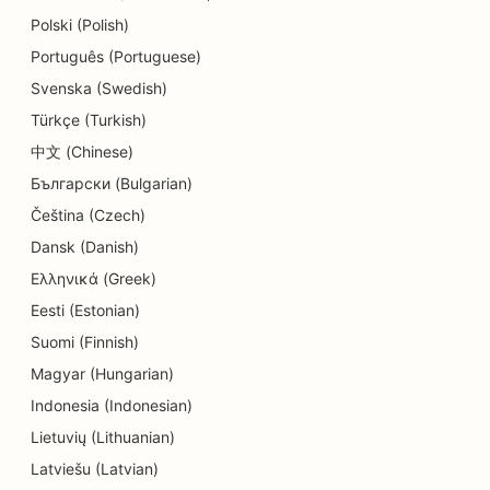
SEO a Delis számára
Polski (Polish)
SEO for Diners
Português (Portuguese)
Svenska (Swedish)
SEO a bőrradírozási szolgáltatásokhoz
Türkçe (Turkish)
SEO a részletek üzletei számára
中文 (Chinese)
SEO a Donut üzletek számára
Български (Bulgarian)
Čeština (Czech)
SEO az oktatási és gyermekgondozási
Dansk (Danish)
szolgáltatásokhoz
Ελληνικά (Greek)
SEO a vegytisztítók számára
Eesti (Estonian)
SEO villanyszerelők számára
Suomi (Finnish)
Magyar (Hungarian)
SEO elektronikai üzletek számára
Indonesia (Indonesian)
SEO endodontistáknak
Lietuvių (Lithuanian)
SEO a szórakozás és rekreáció számára
Latviešu (Latvian)