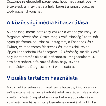
Ösztönözze elégedett pácienseit, hogy hagyjanak pozitív
értékelést, ami javíthatja a helyi keresési rangsorolást, és
több pácienst vonzhat.
A közösségi média kihasználása
A közösségi média hatékony eszköz a webhelyre irányuló
forgalom növelésére. Ossza meg kiváló minőségű tartalmát
olyan platformokon, mint az Instagram, a Facebook és a
Twitter, és rendszeres frissítések és interakciók révén
lépjen kapcsolatba közönségével. A közösségi média kiváló
hely lehet promóciók és sikertörténetek megosztására is,
arra ösztönözve a felhasználókat, hogy további
információkért látogassanak el weboldalára.
Vizuális tartalom használata
A kozmetikai sebészet vizuálisan is hatásos, különösen az
előtte-utána képek és sikertörténetek esetében. Használjon
kiváló minőségű képeket és videókat a weboldalán és a
közösségi médiában, hogy bemutassa munkáját, a klinika