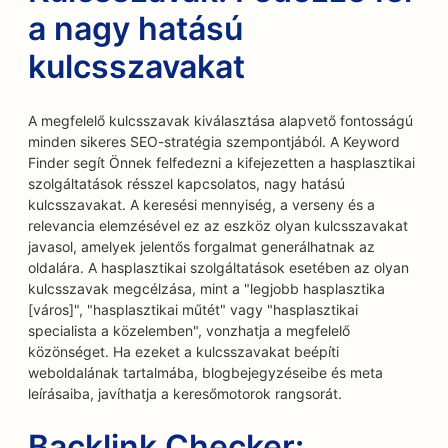
a nagy hatású
kulcsszavakat
A megfelelő kulcsszavak kiválasztása alapvető fontosságú
minden sikeres SEO-stratégia szempontjából. A Keyword
Finder segít Önnek felfedezni a kifejezetten a hasplasztikai
szolgáltatások résszel kapcsolatos, nagy hatású
kulcsszavakat. A keresési mennyiség, a verseny és a
relevancia elemzésével ez az eszköz olyan kulcsszavakat
javasol, amelyek jelentős forgalmat generálhatnak az
oldalára. A hasplasztikai szolgáltatások esetében az olyan
kulcsszavak megcélzása, mint a "legjobb hasplasztika
[város]", "hasplasztikai műtét" vagy "hasplasztikai
specialista a közelemben", vonzhatja a megfelelő
közönséget. Ha ezeket a kulcsszavakat beépíti
weboldalának tartalmába, blogbejegyzéseibe és meta
leírásaiba, javíthatja a keresőmotorok rangsorát.
Backlink Checker: