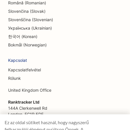
Română (Romanian)
SEO mérnöki irodák számára
Slovenčina (Slovak)
EO etnikai éttermek számára
Slovenščina (Slovenian)
Українська (Ukrainian)
SEO a szabadulószobák számára
한국어 (Korean)
SEO az arcfelvarrás szolgáltatásokhoz
Bokmål (Norwegian)
SEO családi éttermek számára
Kapcsolat
SEO a Farm-to-Table éttermek számára
Kapcsolatfelvétel
SEO pénzügyi tervezőknek
Rólunk
SEO pénzügyi szolgáltatások számára
United Kingdom Office
SEO a Fine Dining éttermek számára
Ranktracker Ltd
144A Clerkenwell Rd
SEO gyorséttermek számára
London, EC1R 5DF
Company No: 08820809
SEO virágüzleteknek
Ez az oldal sütiket használ, hogy nagyszerű
felix@ranktracker.com
felhasználói élményt nyújtson Önnek. A