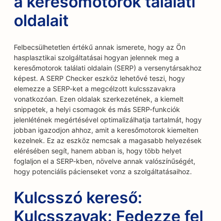
a keresőmotorok találati
oldalait
Felbecsülhetetlen értékű annak ismerete, hogy az Ön
hasplasztikai szolgáltatásai hogyan jelennek meg a
keresőmotorok találati oldalain (SERP) a versenytársakhoz
képest. A SERP Checker eszköz lehetővé teszi, hogy
elemezze a SERP-ket a megcélzott kulcsszavakra
vonatkozóan. Ezen oldalak szerkezetének, a kiemelt
snippetek, a helyi csomagok és más SERP-funkciók
jelenlétének megértésével optimalizálhatja tartalmát, hogy
jobban igazodjon ahhoz, amit a keresőmotorok kiemelten
kezelnek. Ez az eszköz nemcsak a magasabb helyezések
elérésében segít, hanem abban is, hogy több helyet
foglaljon el a SERP-kben, növelve annak valószínűségét,
hogy potenciális pácienseket vonz a szolgáltatásaihoz.
Kulcsszó kereső:
Kulcsszavak: Fedezze fel