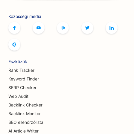
SEO a társasjáték kávézók számára
Közösségi média
SEO a botox és töltőanyag szolgáltatásokhoz
SEO butikok számára
SEO a kenyér pékségek számára
SEO a bowlingpályák számára
Eszközök
SEO sörfőzdék számára
Rank Tracker
SEO a mellnagyobbítási szolgáltatásokhoz
Keyword Finder
SERP Checker
SEO büfé éttermek számára
Web Audit
SEO a Burger Trucks számára
Backlink Checker
SEO a cukrászdák számára
Backlink Monitor
SEO ellenőrzőlista
SEO autókereskedések számára
AI Article Writer