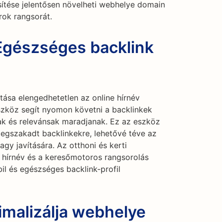
sítése jelentősen növelheti webhelye domain
rok rangsorát.
 Egészséges backlink
tása elengedhetetlen az online hírnév
szköz segít nyomon követni a backlinkek
vak és relevánsak maradjanak. Ez az eszköz
megszakadt backlinkekre, lehetővé téve az
gy javítására. Az otthoni és kerti
e hírnév és a keresőmotoros rangsorolás
il és egészséges backlink-profil
imalizálja webhelye