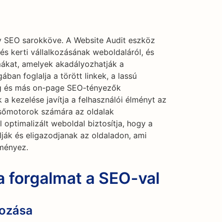
ny SEO sarokköve. A Website Audit eszköz
s kerti vállalkozásának weboldaláról, és
mákat, amelyek akadályozhatják a
ban foglalja a törött linkek, a lassú
lleg és más on-page SEO-tényezők
a kezelése javítja a felhasználói élményt az
sőmotorok számára az oldalak
l optimalizált weboldal biztosítja, hogy a
lják és eligazodjanak az oldaladon, ami
ményez.
 forgalmat a SEO-val
hozása