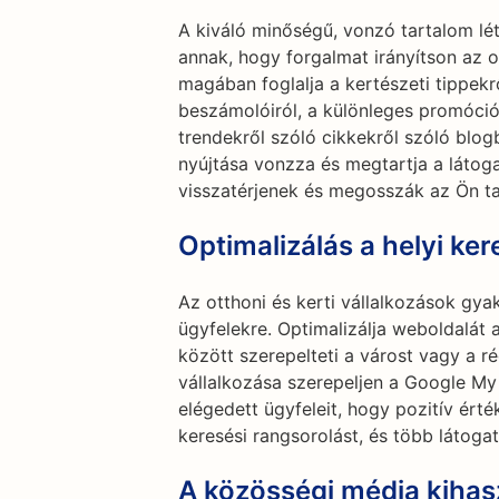
A kiváló minőségű, vonzó tartalom l
annak, hogy forgalmat irányítson az o
magában foglalja a kertészeti tippekrő
beszámolóiról, a különleges promóciók
trendekről szóló cikkekről szóló blo
nyújtása vonzza és megtartja a látoga
visszatérjenek és megosszák az Ön ta
Optimalizálás a helyi ker
Az otthoni és kerti vállalkozások g
ügyfelekre. Optimalizálja weboldalát a
között szerepelteti a várost vagy a r
vállalkozása szerepeljen a Google My
elégedett ügyfeleit, hogy pozitív érté
keresési rangsorolást, és több látoga
A közösségi média kihas