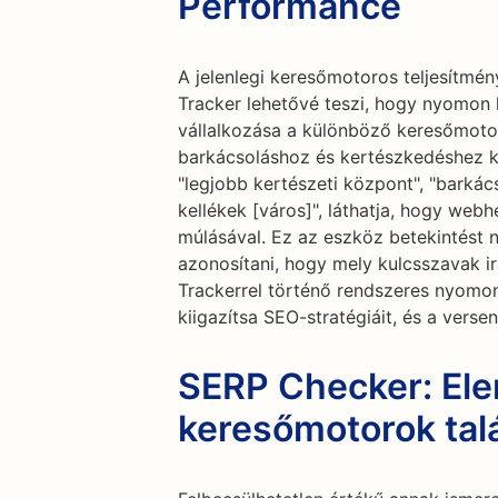
Performance
A jelenlegi keresőmotoros teljesítmé
Tracker lehetővé teszi, hogy nyomon k
vállalkozása a különböző keresőmoto
barkácsoláshoz és kertészkedéshez k
"legjobb kertészeti központ", "barkác
kellékek [város]", láthatja, hogy web
múlásával. Ez az eszköz betekintést n
azonosítani, hogy mely kulcsszavak ir
Trackerrel történő rendszeres nyomon
kiigazítsa SEO-stratégiáit, és a verse
SERP Checker: El
keresőmotorok talál