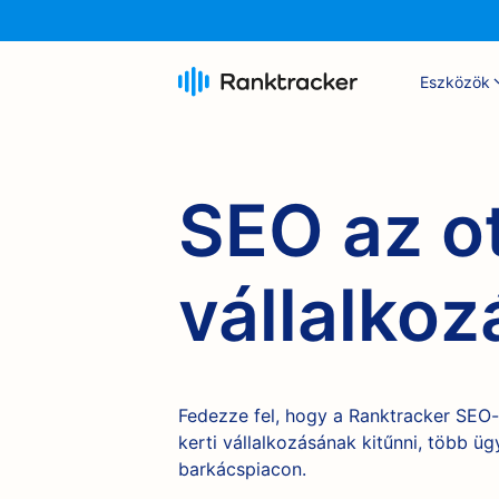
Eszközök
SEO az ot
vállalko
Fedezze fel, hogy a Ranktracker SEO-
kerti vállalkozásának kitűnni, több ü
barkácspiacon.