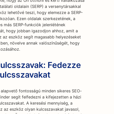
te, hogy az Ön otthoni és kerti vállalkozása
lálati oldalain (SERP) a versenytársakkal
köz lehetővé teszi, hogy elemezze a SERP-
kozóan. Ezen oldalak szerkezetének, a
és más SERP-funkciók jelenlétének
mát, hogy jobban igazodjon ahhoz, amit a
z az eszköz segít magasabb helyezéseket
-kben, növelve annak valószínűségét, hogy
lkozásához.
Kulcsszavak: Fedezze
kulcsszavakat
a alapvető fontosságú minden sikeres SEO-
nder segít felfedezni a kifejezetten a házi
kulcsszavakat. A keresési mennyiség, a
ez az eszköz olyan kulcsszavakat javasol,