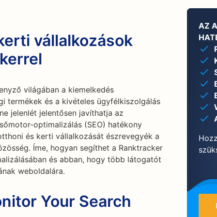
AZ 
kerti vállalkozások
HAT
kerrel
rsenyző világában a kiemelkedés
i termékek és a kivételes ügyfélkiszolgálás
e jelenlét jelentősen javíthatja az
esőmotor-optimalizálás (SEO) hatékony
tthoni és kerti vállalkozását észrevegyék a
Hozz
közösség. Íme, hogyan segíthet a Ranktracker
szüks
alizálásában és abban, hogy több látogatót
sának weboldalára.
nitor Your Search