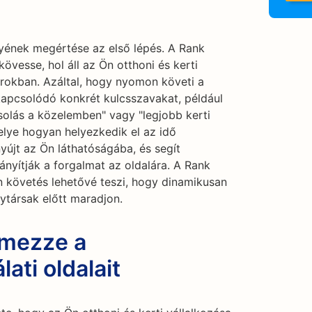
nyének megértése az első lépés. A Rank
övesse, hol áll az Ön otthoni és kerti
rokban. Azáltal, hogy nyomon követi a
apcsolódó konkrét kulcsszavakat, például
solás a közelemben" vagy "legjobb kerti
helye hogyan helyezkedik el az idő
yújt az Ön láthatóságába, és segít
ányítják a forgalmat az oldalára. A Rank
 követés lehetővé teszi, hogy dinamikusan
nytársak előtt maradjon.
emezze a
ati oldalait