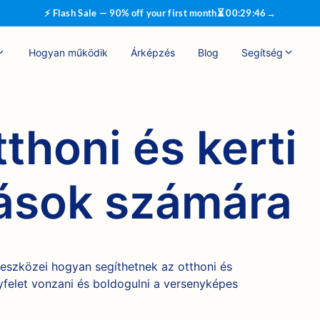
⚡ Flash Sale — 90% off your first month
⏳
00
:
29
:
45
→
Hogyan működik
Árképzés
Blog
Segítség
thoni és kerti
zások számára
eszközei hogyan segíthetnek az otthoni és
gyfelet vonzani és boldogulni a versenyképes