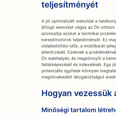
teljesítményét
A jól optimalizált weboldal a hatéko
átfogó elemzést végez az Ön otthoni é
azonosítja azokat a technikai problé
keresőmotorok teljesítményét. Ez magá
oldalbetöltési idők, a mobilbarát je
ellenőrzését. Ezeknek a problémáknak 
Ön webhelyén, és megkönnyíti a kere
feltérképezését és indexelését. Egy jó
potenciális ügyfelek könnyen megtalá
megnövekedett látogatottságot ered
Hogyan vezessük a
Minőségi tartalom létre