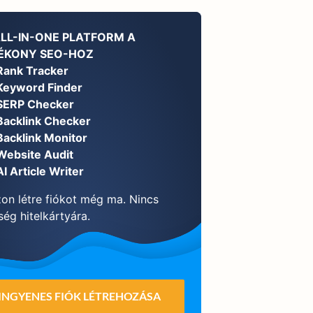
ALL-IN-ONE PLATFORM A
ÉKONY SEO-HOZ
Rank Tracker
Keyword Finder
SERP Checker
Backlink Checker
Backlink Monitor
Website Audit
AI Article Writer
on létre fiókot még ma. Nincs
ég hitelkártyára.
INGYENES FIÓK LÉTREHOZÁSA