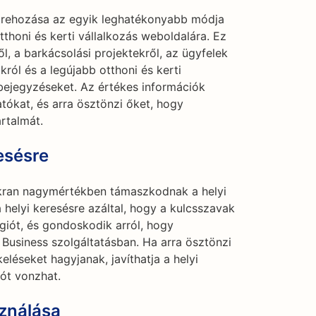
étrehozása az egyik leghatékonyabb módja
tthoni és kerti vállalkozás weboldalára. Ez
l, a barkácsolási projektekről, az ügyfelek
ról és a legújabb otthoni és kerti
gbejegyzéseket. Az értékes információk
tókat, és arra ösztönzi őket, hogy
rtalmát.
esésre
yakran nagymértékben támaszkodnak a helyi
 helyi keresésre azáltal, hogy a kulcsszavak
égiót, és gondoskodik arról, hogy
 Business szolgáltatásban. Ha arra ösztönzi
keléseket hagyjanak, javíthatja a helyi
tót vonzhat.
ználása