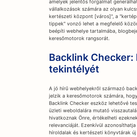
amelyek jelentős forgalmat generálha
vállalkozások számára az olyan kulcs
kertészeti központ [város]", a "kertépí
tippek" vonzó lehet a megfelelő köz
beépíti webhelye tartalmába, blogbeje
keresőmotorok rangsorát.
Backlink Checker: 
tekintélyét
A jó hírű webhelyekről származó back
jelzik a keresőmotorok számára, hogy
Backlink Checker eszköz lehetővé tes
üzleti weboldalára mutató visszautal
hivatkoznak Önre, értékelheti ezekne
relevanciáját. Ezenkívül azonosíthatja
híroldalak és kertészeti könyvtárak új