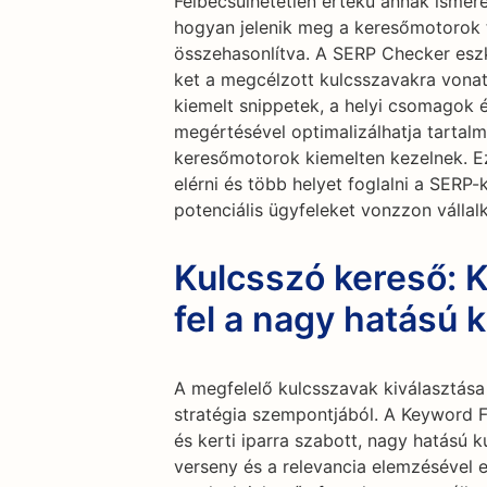
Felbecsülhetetlen értékű annak ismere
hogyan jelenik meg a keresőmotorok ta
összehasonlítva. A SERP Checker esz
ket a megcélzott kulcsszavakra vonat
kiemelt snippetek, a helyi csomagok 
megértésével optimalizálhatja tartal
keresőmotorok kiemelten kezelnek. E
elérni és több helyet foglalni a SERP
potenciális ügyfeleket vonzzon válla
Kulcsszó kereső: 
fel a nagy hatású 
A megfelelő kulcsszavak kiválasztás
stratégia szempontjából. A Keyword Fi
és kerti iparra szabott, nagy hatású 
verseny és a relevancia elemzésével 