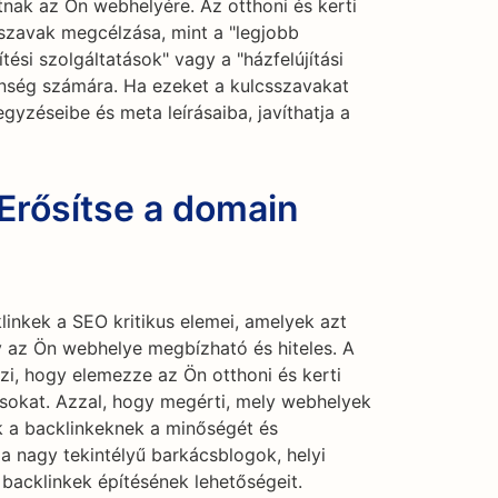
tnak az Ön webhelyére. Az otthoni és kerti
szavak megcélzása, mint a "legjobb
tési szolgáltatások" vagy a "házfelújítási
önség számára. Ha ezeket a kulcsszavakat
gyzéseibe és meta leírásaiba, javíthatja a
Erősítse a domain
linkek a SEO kritikus elemei, amelyek azt
 az Ön webhelye megbízható és hiteles. A
zi, hogy elemezze az Ön otthoni és kerti
ásokat. Azzal, hogy megérti, mely webhelyek
k a backlinkeknek a minőségét és
 a nagy tekintélyű barkácsblogok, helyi
 backlinkek építésének lehetőségeit.