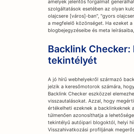
amelyek jelentős forgalmat generálhat
szolgáltatások esetében az olyan kul
olajcsere [város]-ban", "gyors olajcs
a megfelelő közönséget. Ha ezeket a 
blogbejegyzéseibe és meta leírásaiba,
Backlink Checker: 
tekintélyét
A jó hírű webhelyekről származó back
jelzik a keresőmotorok számára, hogy
Backlink Checker eszközzel elemezhet
visszautalásokat. Azzal, hogy megért
értékelheti ezeknek a backlinkeknek a
túlmenően azonosíthatja a lehetősége
tekintélyű autóipari blogoktól, helyi h
Visszahivatkozási profiljának megerő