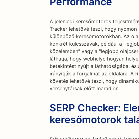
Performance
A jelenlegi keresőmotoros teljesítmé
Tracker lehetővé teszi, hogy nyomon k
különböző keresőmotorokban. Az olaj
konkrét kulcsszavak, például a "legjob
közelemben" vagy a "legjobb olajcser
láthatja, hogy webhelye hogyan helye
betekintést nyújt a láthatóságába, és
irányítják a forgalmat az oldalára. A
követés lehetővé teszi, hogy dinamiku
versenytársak előtt maradjon.
SERP Checker: El
keresőmotorok talál