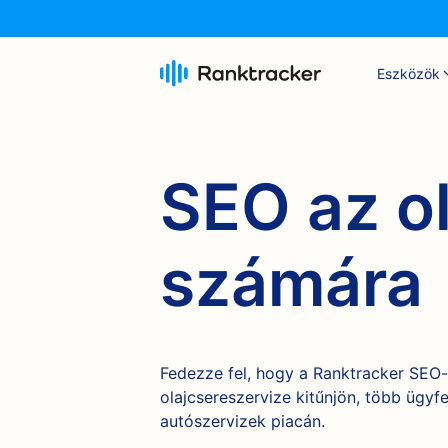
Eszközök
SEO az o
számára
Fedezze fel, hogy a Ranktracker SEO
olajcsereszervize kitűnjön, több ügyf
autószervizek piacán.