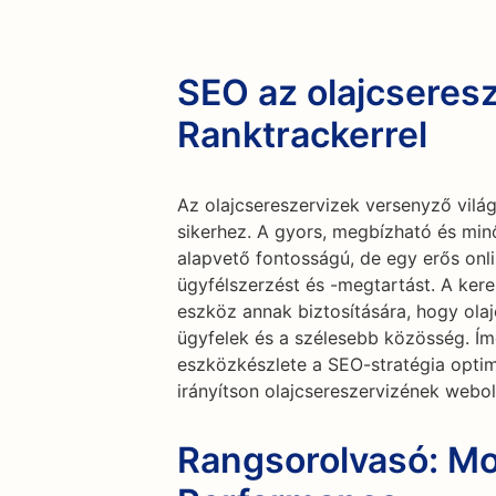
SEO az olajcseres
Ranktrackerrel
Az olajcsereszervizek versenyző vilá
sikerhez. A gyors, megbízható és min
alapvető fontosságú, de egy erős onlin
ügyfélszerzést és -megtartást. A ker
eszköz annak biztosítására, hogy olaj
ügyfelek és a szélesebb közösség. Ím
eszközkészlete a SEO-stratégia optim
irányítson olajcsereszervizének webol
Rangsorolvasó: Mo