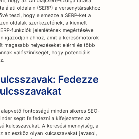
te, hogy az Ön olajcsere-szolgáltatása
alálati oldalain (SERP) a versenytársakhoz
ővé teszi, hogy elemezze a SERP-ket a
zen oldalak szerkezetének, a kiemelt
SERP-funkciók jelenlétének megértésével
ban igazodjon ahhoz, amit a keresőmotorok
ít magasabb helyezéseket elérni és több
annak valószínűségét, hogy potenciális
z.
Kulcsszavak: Fedezze
kulcsszavakat
a alapvető fontosságú minden sikeres SEO-
nder segít felfedezni a kifejezetten az
sú kulcsszavakat. A keresési mennyiség, a
ez az eszköz olyan kulcsszavakat javasol,