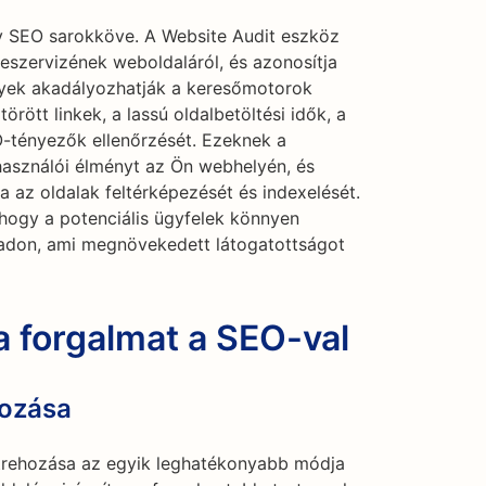
ny SEO sarokköve. A Website Audit eszköz
eszervizének weboldaláról, és azonosítja
lyek akadályozhatják a keresőmotorok
örött linkek, a lassú oldalbetöltési idők, a
-tényezők ellenőrzését. Ezeknek a
lhasználói élményt az Ön webhelyén, és
az oldalak feltérképezését és indexelését.
, hogy a potenciális ügyfelek könnyen
ladon, ami megnövekedett látogatottságot
 forgalmat a SEO-val
hozása
étrehozása az egyik leghatékonyabb módja