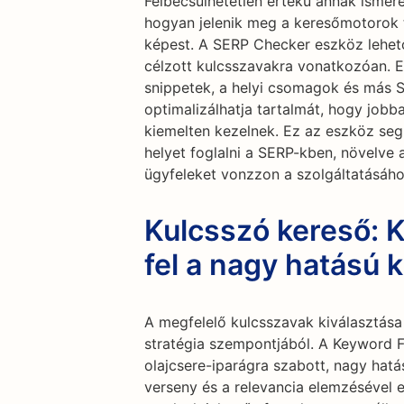
Felbecsülhetetlen értékű annak ismere
hogyan jelenik meg a keresőmotorok t
képest. A SERP Checker eszköz lehet
célzott kulcsszavakra vonatkozóan. E
snippetek, a helyi csomagok és más 
optimalizálhatja tartalmát, hogy job
kiemelten kezelnek. Ez az eszköz seg
helyet foglalni a SERP-kben, növelve 
ügyfeleket vonzzon a szolgáltatásáho
Kulcsszó kereső: 
fel a nagy hatású 
A megfelelő kulcsszavak kiválasztás
stratégia szempontjából. A Keyword Fi
olajcsere-iparágra szabott, nagy hatá
verseny és a relevancia elemzésével 