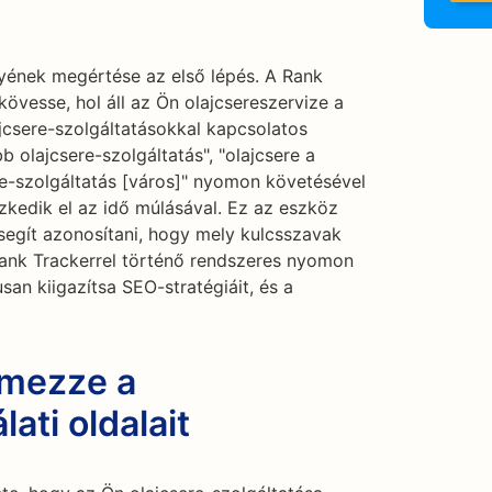
nyének megértése az első lépés. A Rank
övesse, hol áll az Ön olajcsereszervize a
csere-szolgáltatásokkal kapcsolatos
b olajcsere-szolgáltatás", "olajcsere a
e-szolgáltatás [város]" nyomon követésével
zkedik el az idő múlásával. Ez az eszköz
 segít azonosítani, hogy mely kulcsszavak
 Rank Trackerrel történő rendszeres nyomon
san kiigazítsa SEO-stratégiáit, és a
emezze a
ati oldalait