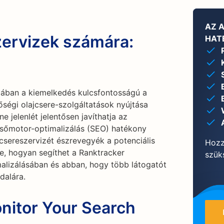
AZ 
zervizek számára:
HAT
gában a kiemelkedés kulcsfontosságú a
őségi olajcsere-szolgáltatások nyújtása
e jelenlét jelentősen javíthatja az
esőmotor-optimalizálás (SEO) hatékony
csereszervizét észrevegyék a potenciális
Hozz
e, hogyan segíthet a Ranktracker
szüks
alizálásában és abban, hogy több látogatót
dalára.
nitor Your Search