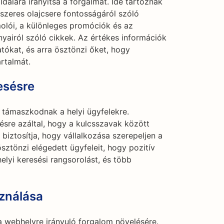
dalára irányítsa a forgalmat. Ide tartoznak
dszeres olajcsere fontosságáról szóló
olói, a különleges promóciók és az
yairól szóló cikkek. Az értékes információk
tókat, és arra ösztönzi őket, hogy
rtalmát.
esésre
 támaszkodnak a helyi ügyfelekre.
sésre azáltal, hogy a kulcsszavak között
s biztosítja, hogy vállalkozása szerepeljen a
sztönzi elégedett ügyfeleit, hogy pozitív
helyi keresési rangsorolást, és több
ználása
 webhelyre irányuló forgalom növelésére.