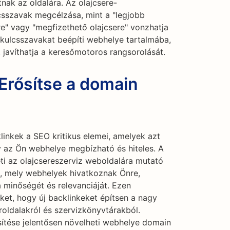
nak az oldalára. Az olajcsere-
csszavak megcélzása, mint a "legjobb
ere" vagy "megfizethető olajcsere" vonzhatja
kulcsszavakat beépíti webhelye tartalmába,
 javíthatja a keresőmotoros rangsorolását.
Erősítse a domain
linkek a SEO kritikus elemei, amelyek azt
 az Ön webhelye megbízható és hiteles. A
i az olajcsereszerviz weboldalára mutató
i, mely webhelyek hivatkoznak Önre,
 minőségét és relevanciáját. Ezen
ket, hogy új backlinkeket építsen a nagy
íroldalakról és szervizkönyvtárakból.
sítése jelentősen növelheti webhelye domain