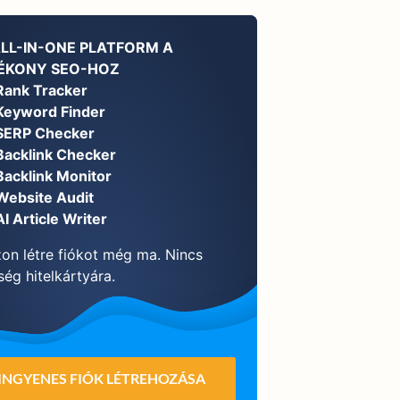
ALL-IN-ONE PLATFORM A
ÉKONY SEO-HOZ
Rank Tracker
Keyword Finder
SERP Checker
Backlink Checker
Backlink Monitor
Website Audit
AI Article Writer
on létre fiókot még ma. Nincs
ég hitelkártyára.
INGYENES FIÓK LÉTREHOZÁSA