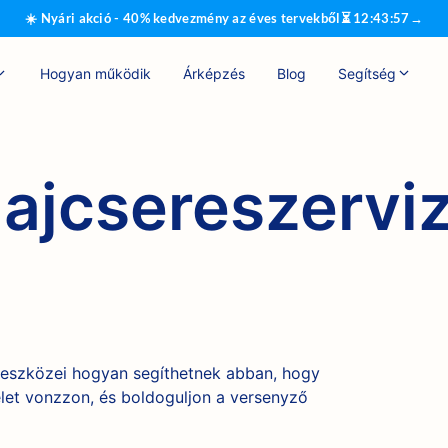
☀️ Nyári akció - 40% kedvezmény az éves tervekből
⏳
12
:
43
:
56
→
Hogyan működik
Árképzés
Blog
Segítség
lajcsereszervi
-eszközei hogyan segíthetnek abban, hogy
elet vonzzon, és boldoguljon a versenyző