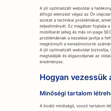
A jól optimalizált weboldal a hatéko
átfogó elemzést végez az Ön olajcser
azokat a technikai problémákat, ame
teljesítményét. Ez magában foglalja a t
mobilbarát jelleg és más on-page SEO
problémáknak a kezelése javítja a fe
megkönnyíti a keresőmotorok számára 
A jól optimalizált weboldal biztosítja
megtalálják és eligazodjanak az olda
eredményez.
Hogyan vezessük a
Minőségi tartalom létre
A kiváló minőségű, vonzó tartalom l