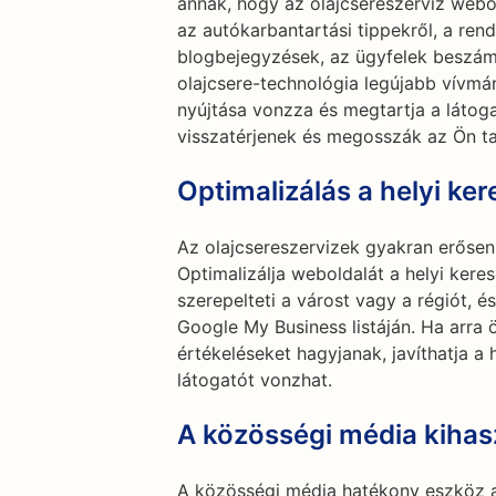
annak, hogy az olajcsereszerviz webol
az autókarbantartási tippekről, a ren
blogbejegyzések, az ügyfelek beszám
olajcsere-technológia legújabb vívmán
nyújtása vonzza és megtartja a látoga
visszatérjenek és megosszák az Ön ta
Optimalizálás a helyi ker
Az olajcsereszervizek gyakran erősen
Optimalizálja weboldalát a helyi kere
szerepelteti a várost vagy a régiót, é
Google My Business listáján. Ha arra ö
értékeléseket hagyjanak, javíthatja a 
látogatót vonzhat.
A közösségi média kihas
A közösségi média hatékony eszköz a