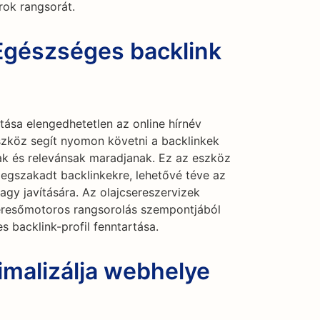
rok rangsorát.
 Egészséges backlink
tása elengedhetetlen az online hírnév
szköz segít nyomon követni a backlinkek
vak és relevánsak maradjanak. Ez az eszköz
megszakadt backlinkekre, lehetővé téve az
agy javítására. Az olajcsereszervizek
keresőmotoros rangsorolás szempontjából
s backlink-profil fenntartása.
imalizálja webhelye