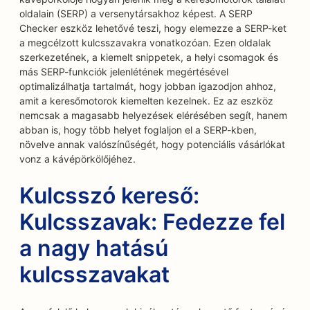
oldalain (SERP) a versenytársakhoz képest. A SERP
Checker eszköz lehetővé teszi, hogy elemezze a SERP-ket
a megcélzott kulcsszavakra vonatkozóan. Ezen oldalak
szerkezetének, a kiemelt snippetek, a helyi csomagok és
más SERP-funkciók jelenlétének megértésével
optimalizálhatja tartalmát, hogy jobban igazodjon ahhoz,
amit a keresőmotorok kiemelten kezelnek. Ez az eszköz
nemcsak a magasabb helyezések elérésében segít, hanem
abban is, hogy több helyet foglaljon el a SERP-kben,
növelve annak valószínűségét, hogy potenciális vásárlókat
vonz a kávépörkölőjéhez.
Kulcsszó kereső:
Kulcsszavak: Fedezze fel
a nagy hatású
kulcsszavakat