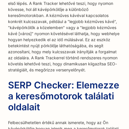
első lépés. A Rank Tracker lehetővé teszi, hogy nyomon
kövesse, hol áll kávépörkölője a különböző
keresőmotorokban. A kézműves kávéval kapcsolatos
konkrét kulcsszavak, például a "legjobb kézműves kávé",
"kávépörkölők a közelemben" vagy a "legjobb kézműves
kávé [város]" nyomon követésével láthatja, hogy webhelye
hogyan helyezkedik el az idő múlásával. Ez az eszköz
betekintést nyújt pörkölője láthatóságába, és segít
azonosítani, hogy mely kulcsszavak irányítják a forgalmat
az oldalára. A Rank Trackerrel történő rendszeres nyomon
követés lehetővé teszi, hogy dinamikusan kiigazítsa SEO-
stratégiáit, és megőrizze versenyelőnyét.
SERP Checker: Elemezze
a keresőmotorok találati
oldalait
Felbecsülhetetlen értékű annak ismerete, hogy az Ön
kávépörkölője hogyan jelenik meg a keresőmotorok találati