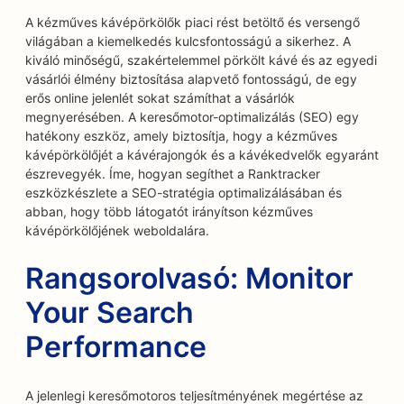
A kézműves kávépörkölők piaci rést betöltő és versengő
világában a kiemelkedés kulcsfontosságú a sikerhez. A
kiváló minőségű, szakértelemmel pörkölt kávé és az egyedi
vásárlói élmény biztosítása alapvető fontosságú, de egy
erős online jelenlét sokat számíthat a vásárlók
megnyerésében. A keresőmotor-optimalizálás (SEO) egy
hatékony eszköz, amely biztosítja, hogy a kézműves
kávépörkölőjét a kávérajongók és a kávékedvelők egyaránt
észrevegyék. Íme, hogyan segíthet a Ranktracker
eszközkészlete a SEO-stratégia optimalizálásában és
abban, hogy több látogatót irányítson kézműves
kávépörkölőjének weboldalára.
Rangsorolvasó: Monitor
Your Search
Performance
A jelenlegi keresőmotoros teljesítményének megértése az