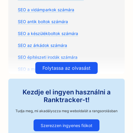
SEO a vidámparkok számára
SEO antik boltok számára
SEO a készülékboltok számára
SEO az árkádok számára
SEO építészeti irodák számára
Folytassa az olvasást
SEO a művészeti osztályok számára
SEO az autószerelő műhelyek számára
Kezdje el ingyen használni a
SEO az autóalkatrész üzletek számára
Ranktracker-t!
SEO az autójavító üzletek számára
Tudja meg, mi akadályozza meg weboldalát a rangsorolásban
SEO az autóipari vállalkozások számára
Szerezzen ingyenes fiókot
SEO kézműves kávépörkölők számára