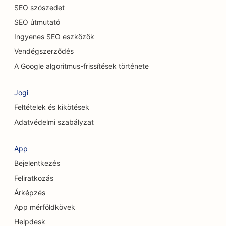
SEO a macskakávézók számára
SEO szószedet
SEO útmutató
SEO a csontkovácsok számára
Ingyenes SEO eszközök
SEO a kémiai hámlasztási szolgáltatásokhoz
Vendégszerződés
SEO a takarítási szolgáltatások számára
A Google algoritmus-frissítések története
SEO a koponya- és arckoponya sebészek
Jogi
számára
Feltételek és kikötések
SEO kozmetikai sebészek számára
Adatvédelmi szabályzat
SEO tanácsadó cégek számára
App
SEO a kávézók számára
Bejelentkezés
SEO a Hitelszövetkezetek számára
Feliratkozás
Árképzés
SEO ruházati boltok számára
App mérföldkövek
SEO a süteményboltok számára
Helpdesk