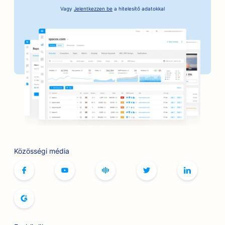
Vagy
Jelentkezzen be
a hitelesítő adatokkal
SEO az óvadéki szolgáltatások számára
SEO pékségek számára
SEO bankok számára
SEO a borbélyüzletek számára
SEO a társasjáték kávézók számára
SEO a BBQ Joints számára
SEO a könyvesboltok számára
Közösségi média
SEO a bowlingpályák számára
SEO a kenyér pékségek számára
SEO a botox és töltőanyag szolgáltatásokhoz
SEO butikok számára