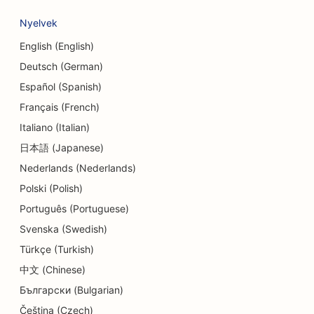
SEO a valutaváltó szolgáltatások számára
Nyelvek
SEO a táncstúdiók számára
English (English)
Deutsch (German)
SEO az óvodák számára
Español (Spanish)
SEO az adósságtanácsadási szolgáltatások
Français (French)
számára
Italiano (Italian)
SEO a Delis számára
日本語 (Japanese)
Nederlands (Nederlands)
SEO fogászati klinikák számára
Polski (Polish)
SEO a bőrradírozási szolgáltatásokhoz
Português (Portuguese)
Svenska (Swedish)
SEO a részletek üzletei számára
Türkçe (Turkish)
SEO a Donut üzletek számára
中文 (Chinese)
SEO for Diners
Български (Bulgarian)
Čeština (Czech)