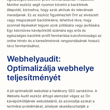
Monitor eszköz segít nyomon követni a backlinkek
állapotát, biztosítva, hogy azok aktívak és relevánsak
maradjanak. Ez az eszköz figyelmezteti Önt az elveszett
vagy megszakadt backlinkekre, lehetővé téve, hogy
azonnali lépéseket tegyen azok pótlására vagy javítására.
Egy kézműves kávépörkölő számára egy erős és
egészséges backlink-profil fenntartása kulcsfontosságú az
online hírnév és a keresőmotorok rangsorolásának hosszú
távú fenntartásához.
Webhelyaudit:
Optimalizálja webhelye
teljesítményét
A jól optimalizált weboldal a hatékony SEO sarokköve. A
Website Audit eszköz átfogó elemzést végez az Ön
kávépörkölőjének weboldaláról, és azonosítja azokat a
technikai problémákat, amelyek akadályozhatják a