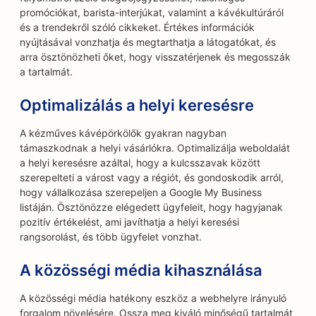
promóciókat, barista-interjúkat, valamint a kávékultúráról
és a trendekről szóló cikkeket. Értékes információk
nyújtásával vonzhatja és megtarthatja a látogatókat, és
arra ösztönözheti őket, hogy visszatérjenek és megosszák
a tartalmát.
Optimalizálás a helyi keresésre
A kézműves kávépörkölők gyakran nagyban
támaszkodnak a helyi vásárlókra. Optimalizálja weboldalát
a helyi keresésre azáltal, hogy a kulcsszavak között
szerepelteti a várost vagy a régiót, és gondoskodik arról,
hogy vállalkozása szerepeljen a Google My Business
listáján. Ösztönözze elégedett ügyfeleit, hogy hagyjanak
pozitív értékelést, ami javíthatja a helyi keresési
rangsorolást, és több ügyfelet vonzhat.
A közösségi média kihasználása
A közösségi média hatékony eszköz a webhelyre irányuló
forgalom növelésére. Ossza meg kiváló minőségű tartalmát