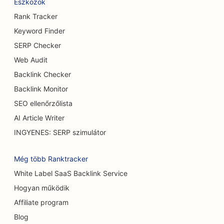
Eszközök
SEO büfé éttermek számára
Rank Tracker
SEO a mellnagyobbítási szolgáltatásokhoz
Keyword Finder
SERP Checker
SEO sörfőzdék számára
Web Audit
SEO a Burger Trucks számára
Backlink Checker
SEO kávézók számára
Backlink Monitor
SEO ellenőrzőlista
SEO autókereskedések számára
AI Article Writer
SEO az égési sebészek számára
INGYENES: SERP szimulátor
SEO a cukrászdák számára
Még több Ranktracker
SEO autómosók számára
White Label SaaS Backlink Service
Hogyan működik
SEO a szőnyeg és padlóburkoló üzletek számára
Affiliate program
SEO alkalmi éttermek számára
Blog