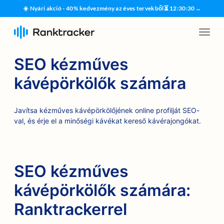
☀️ Nyári akció - 40% kedvezmény az éves tervekből
⏳
12
:
30
:
29
→
SEO kézműves
kávépörkölők számára
Javítsa kézműves kávépörkölőjének online profilját SEO-
val, és érje el a minőségi kávékat kereső kávérajongókat.
SEO kézműves
kávépörkölők számára:
Ranktrackerrel