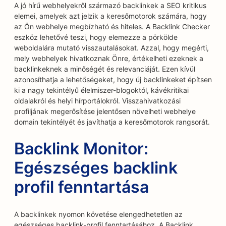
A jó hírű webhelyekről származó backlinkek a SEO kritikus
elemei, amelyek azt jelzik a keresőmotorok számára, hogy
az Ön webhelye megbízható és hiteles. A Backlink Checker
eszköz lehetővé teszi, hogy elemezze a pörkölde
weboldalára mutató visszautalásokat. Azzal, hogy megérti,
mely webhelyek hivatkoznak Önre, értékelheti ezeknek a
backlinkeknek a minőségét és relevanciáját. Ezen kívül
azonosíthatja a lehetőségeket, hogy új backlinkeket építsen
ki a nagy tekintélyű élelmiszer-blogoktól, kávékritikai
oldalakról és helyi hírportálokról. Visszahivatkozási
profiljának megerősítése jelentősen növelheti webhelye
domain tekintélyét és javíthatja a keresőmotorok rangsorát.
Backlink Monitor:
Egészséges backlink
profil fenntartása
A backlinkek nyomon követése elengedhetetlen az
egészséges backlink-profil fenntartásához. A Backlink