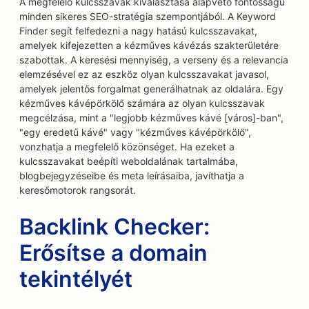
A megfelelő kulcsszavak kiválasztása alapvető fontosságú
minden sikeres SEO-stratégia szempontjából. A Keyword
Finder segít felfedezni a nagy hatású kulcsszavakat,
amelyek kifejezetten a kézműves kávézás szakterületére
szabottak. A keresési mennyiség, a verseny és a relevancia
elemzésével ez az eszköz olyan kulcsszavakat javasol,
amelyek jelentős forgalmat generálhatnak az oldalára. Egy
kézműves kávépörkölő számára az olyan kulcsszavak
megcélzása, mint a "legjobb kézműves kávé [város]-ban",
"egy eredetű kávé" vagy "kézműves kávépörkölő",
vonzhatja a megfelelő közönséget. Ha ezeket a
kulcsszavakat beépíti weboldalának tartalmába,
blogbejegyzéseibe és meta leírásaiba, javíthatja a
keresőmotorok rangsorát.
Backlink Checker:
Erősítse a domain
tekintélyét