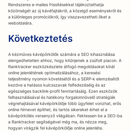
Rendszeres e-mailes frissítésekkel tájékoztathatja
közönségét az új kávéfajtákról, a közelgő eseményekről és
a különleges promóciókról, így visszavezetheti őket a
weboldalára.
Következtetés
A kézműves kávépörkölők számára a SEO kihasználása
elengedhetetlen ahhoz, hogy kitűnjenek a zsúfolt piacon. A
Ranktracker eszközkészlete átfogó megoldásokat kínál
online jelenlétének optimalizálásához, a keresési
teljesítmény nyomon követésétől és a SERP-k elemzésétől
kezdve a hatásos kulcsszavak felfedezéséig és az
egészséges backlink-profil fenntartásáig. Ezen eszközök
felhasználásával és hatékony forgalomnövelő stratégiák
végrehajtásával kávépörkölője több ügyfelet vonzhat, erős
online hírnevet építhet, és tartós sikereket érhet el a
kávépörkölés versenyző világában. Fektessen be a SEO-ba
a Ranktracker segítségével még ma, és nézze meg,
hogyan virágzik fel kávépörkölője online jelenléte.