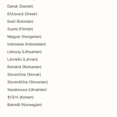
SEO a vegytisztítók számára
Dansk (Danish)
SEO az oktatási és gyermekgondozási
Ελληνικά (Greek)
szolgáltatásokhoz
Eesti (Estonian)
SEO villanyszerelők számára
Suomi (Finnish)
Magyar (Hungarian)
SEO elektronikai üzletek számára
Indonesia (Indonesian)
SEO endodontistáknak
Lietuvių (Lithuanian)
SEO mérnöki irodák számára
Latviešu (Latvian)
Română (Romanian)
SEO a szórakozás és rekreáció számára
Slovenčina (Slovak)
SEO a szabadulószobák számára
Slovenščina (Slovenian)
Українська (Ukrainian)
EO etnikai éttermek számára
한국어 (Korean)
SEO az arcfelvarrás szolgáltatásokhoz
Bokmål (Norwegian)
SEO a Farm-to-Table éttermek számára