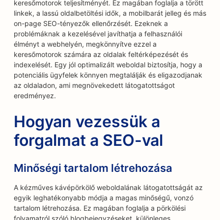
keresőmotorok teljesítményét. Ez magában foglalja a törött
linkek, a lassú oldalbetöltési idők, a mobilbarát jelleg és más
on-page SEO-tényezők ellenőrzését. Ezeknek a
problémáknak a kezelésével javíthatja a felhasználói
élményt a webhelyén, megkönnyítve ezzel a
keresőmotorok számára az oldalak feltérképezését és
indexelését. Egy jól optimalizált weboldal biztosítja, hogy a
potenciális ügyfelek könnyen megtalálják és eligazodjanak
az oldaladon, ami megnövekedett látogatottságot
eredményez.
Hogyan vezessük a
forgalmat a SEO-val
Minőségi tartalom létrehozása
A kézműves kávépörkölő weboldalának látogatottságát az
egyik leghatékonyabb módja a magas minőségű, vonzó
tartalom létrehozása. Ez magában foglalja a pörkölési
folyamatról szóló blogbejegyzéseket, különleges