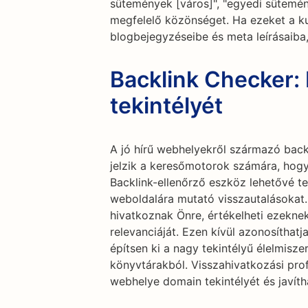
sütemények [város]", "egyedi sütemén
megfelelő közönséget. Ha ezeket a ku
blogbejegyzéseibe és meta leírásaiba,
Backlink Checker: 
tekintélyét
A jó hírű webhelyekről származó back
jelzik a keresőmotorok számára, hogy
Backlink-ellenőrző eszköz lehetővé t
weboldalára mutató visszautalásokat.
hivatkoznak Önre, értékelheti ezekne
relevanciáját. Ezen kívül azonosíthatj
építsen ki a nagy tekintélyű élelmisze
könyvtárakból. Visszahivatkozási prof
webhelye domain tekintélyét és javít