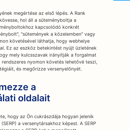
nyének megértése az első lépés. A Rank
övesse, hol áll a süteményboltja a
eményboltokhoz kapcsolódó konkrét
ménybolt", "sütemények a közelemben" vagy
mon követésével láthatja, hogy webhelye
l. Ez az eszköz betekintést nyújt üzletének
hogy mely kulcsszavak irányítják a forgalmat
nő rendszeres nyomon követés lehetővé teszi,
tégiáit, és megőrizze versenyelőnyét.
emezze a
ati oldalait
ete, hogy az Ön cukrászdája hogyan jelenik
n (SERP) a versenytársakhoz képest. A SERP