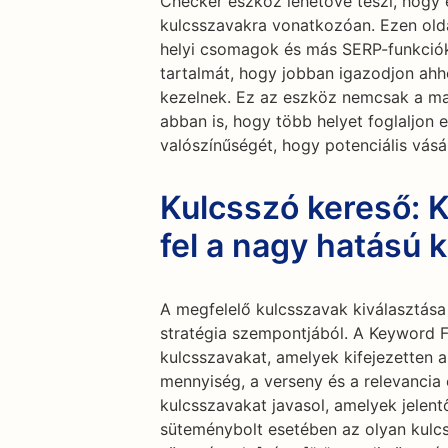
Checker eszköz lehetővé teszi, hogy
kulcsszavakra vonatkozóan. Ezen olda
helyi csomagok és más SERP-funkciók 
tartalmát, hogy jobban igazodjon ahh
kezelnek. Ez az eszköz nemcsak a ma
abban is, hogy több helyet foglaljon 
valószínűségét, hogy potenciális vás
Kulcsszó kereső: 
fel a nagy hatású 
A megfelelő kulcsszavak kiválasztás
stratégia szempontjából. A Keyword Fi
kulcsszavakat, amelyek kifejezetten 
mennyiség, a verseny és a relevancia
kulcsszavakat javasol, amelyek jelent
süteménybolt esetében az olyan kulc