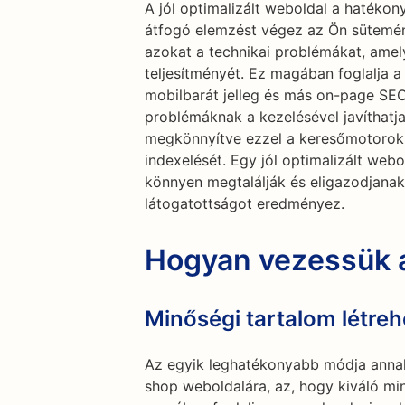
A jól optimalizált weboldal a hatéko
átfogó elemzést végez az Ön sütemény
azokat a technikai problémákat, ame
teljesítményét. Ez magában foglalja a t
mobilbarát jelleg és más on-page SEO
problémáknak a kezelésével javíthatj
megkönnyítve ezzel a keresőmotorok 
indexelését. Egy jól optimalizált webo
könnyen megtalálják és eligazodjana
látogatottságot eredményez.
Hogyan vezessük a
Minőségi tartalom létre
Az egyik leghatékonyabb módja annak
shop weboldalára, az, hogy kiváló min