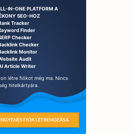
ALL-IN-ONE PLATFORM A
ÉKONY SEO-HOZ
Rank Tracker
Keyword Finder
SERP Checker
Backlink Checker
Backlink Monitor
Website Audit
AI Article Writer
on létre fiókot még ma. Nincs
ég hitelkártyára.
INGYENES FIÓK LÉTREHOZÁSA