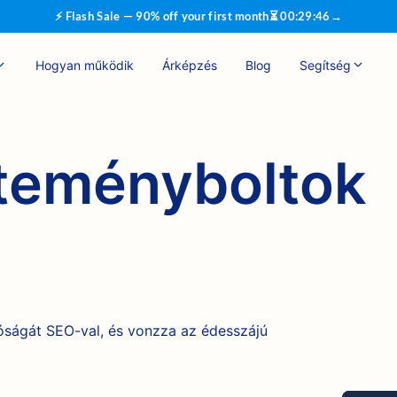
⚡ Flash Sale — 90% off your first month
⏳
00
:
29
:
46
→
Hogyan működik
Árképzés
Blog
Segítség
teményboltok
óságát SEO-val, és vonzza az édesszájú