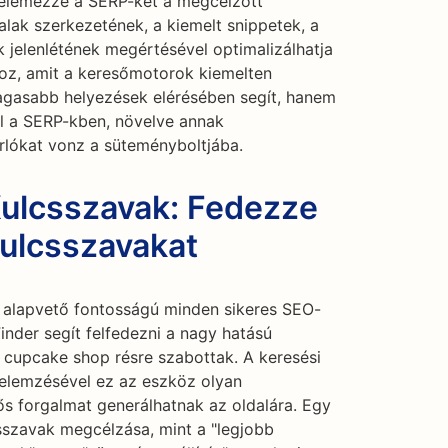
 elemezze a SERP-ket a megcélzott
lak szerkezetének, a kiemelt snippetek, a
jelenlétének megértésével optimalizálhatja
oz, amit a keresőmotorok kiemelten
gasabb helyezések elérésében segít, hanem
el a SERP-kben, növelve annak
árlókat vonz a süteményboltjába.
Kulcsszavak: Fedezze
kulcsszavakat
a alapvető fontosságú minden sikeres SEO-
nder segít felfedezni a nagy hatású
a cupcake shop résre szabottak. A keresési
 elemzésével ez az eszköz olyan
ős forgalmat generálhatnak az oldalára. Egy
sszavak megcélzása, mint a "legjobb