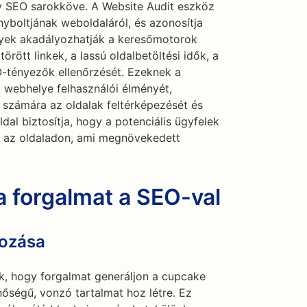
ny SEO sarokköve. A Website Audit eszköz
boltjának weboldaláról, és azonosítja
lyek akadályozhatják a keresőmotorok
örött linkek, a lassú oldalbetöltési idők, a
-tényezők ellenőrzését. Ezeknek a
a webhelye felhasználói élményét,
számára az oldalak feltérképezését és
ldal biztosítja, hogy a potenciális ügyfelek
k az oldaladon, ami megnövekedett
 forgalmat a SEO-val
hozása
, hogy forgalmat generáljon a cupcake
őségű, vonzó tartalmat hoz létre. Ez