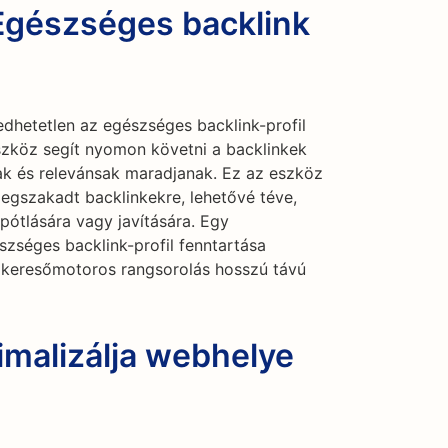
 Egészséges backlink
dhetetlen az egészséges backlink-profil
szköz segít nyomon követni a backlinkek
vak és relevánsak maradjanak. Ez az eszköz
megszakadt backlinkekre, lehetővé téve,
pótlására vagy javítására. Egy
szséges backlink-profil fenntartása
a keresőmotoros rangsorolás hosszú távú
imalizálja webhelye