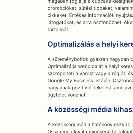
magában foglalja a cupcake-designok
promóciókat, sütési tippeket, valamin
cikkeket. Értékes információk nyújtás
látogatókat, és arra ösztönözheti ők
tartalmát.
Optimalizálás a helyi ker
A süteményboltok gyakran nagyban tá
Optimalizálja weboldalát a helyi kere
szerepelteti a várost vagy a régiót, é
Google My Business listáján. Ösztönö
hagyjanak pozitív értékelést, ami javí
ügyfelet vonzhat.
A közösségi média kihas
A közösségi média hatékony eszköz a
Ossza meg kiváló minőségű tartalmát 