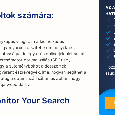
AZ 
ltok számára:
HAT
nyképes világában a kiemelkedés
s, gyönyörűen díszített sütemények és a
ontosságú, de egy erős online jelenlét sokat
keresőmotor-optimalizálás (SEO) egy
ogy a süteményboltot a desszertek
Hozz
egyaránt észrevegyék. Íme, hogyan segíthet a
szüks
ratégia optimalizálásában és abban, hogy
tja weboldalára.
nitor Your Search