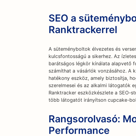
SEO a süteménybo
Ranktrackerrel
A süteményboltok élvezetes és verse
kulcsfontosságú a sikerhez. Az ízlete
barátságos légkör kínálata alapvető f
számíthat a vásárlók vonzásához. A 
hatékony eszköz, amely biztosítja, h
szerelmesei és az alkalmi látogatók 
Ranktracker eszközkészlete a SEO-st
több látogatót irányítson cupcake-bol
Rangsorolvasó: Mo
Performance