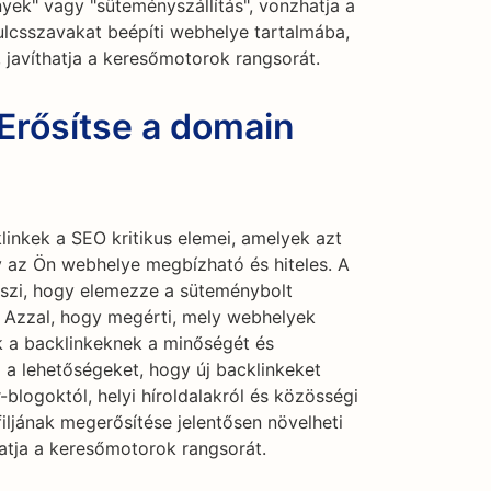
yek" vagy "süteményszállítás", vonzhatja a
lcsszavakat beépíti webhelye tartalmába,
 javíthatja a keresőmotorok rangsorát.
Erősítse a domain
linkek a SEO kritikus elemei, amelyek azt
 az Ön webhelye megbízható és hiteles. A
eszi, hogy elemezze a süteménybolt
 Azzal, hogy megérti, mely webhelyek
k a backlinkeknek a minőségét és
a a lehetőségeket, hogy új backlinkeket
r-blogoktól, helyi híroldalakról és közösségi
iljának megerősítése jelentősen növelheti
hatja a keresőmotorok rangsorát.