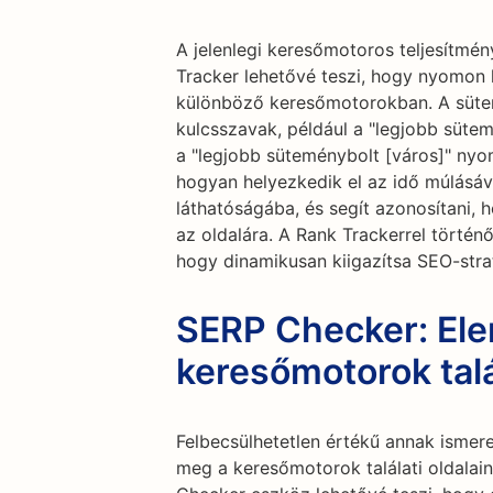
A jelenlegi keresőmotoros teljesítmé
Tracker lehetővé teszi, hogy nyomon k
különböző keresőmotorokban. A süt
kulcsszavak, például a "legjobb süte
a "legjobb süteménybolt [város]" nyo
hogyan helyezkedik el az idő múlásáva
láthatóságába, és segít azonosítani, 
az oldalára. A Rank Trackerrel törté
hogy dinamikusan kiigazítsa SEO-stra
SERP Checker: El
keresőmotorok talál
Felbecsülhetetlen értékű annak ismer
meg a keresőmotorok találati oldalai