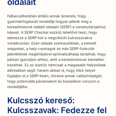
oldalait
Felbecsülhetetlen értékű annak ismerete, hogy
gyermekfogászati rendelője hogyan jelenik meg a
keresőmotorok találati oldalain (SERP) a versenytársakhoz
képest. A SERP Checker eszköz lehetővé teszi, hogy
elemezze a SERP-ket a megcélzott kulcsszavakra
vonatkozóan. Ezen oldalak szerkezetének, a kiemelt
snippetek, a helyi csomagok és más SERP-funkciók
jelenlétének megértésével optimalizálhatja tartalmát, hogy
jobban igazodjon ahhoz, amit a keresőmotorok kiemelten
kezelnek. Ez az eszköz nemcsak a magasabb helyezések
elérésében segít, hanem abban is, hogy több helyet
foglaljon el a SERP-kben, növelve annak valószínűségét,
hogy potenciális pácienseket és beutalókat vonzzon a
rendelőjébe.
Kulcsszó kereső:
Kulcsszavak: Fedezze fel