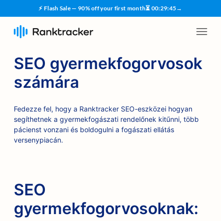
⚡ Flash Sale — 90% off your first month
⏳
00
:
29
:
45
→
SEO gyermekfogorvosok
számára
Fedezze fel, hogy a Ranktracker SEO-eszközei hogyan
segíthetnek a gyermekfogászati rendelőnek kitűnni, több
pácienst vonzani és boldogulni a fogászati ellátás
versenypiacán.
SEO
gyermekfogorvosoknak: