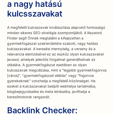
a nagy hatású
kulcsszavakat
A megfelelő kulcsszavak kiválasztása alapvető fontosságú
minden sikeres SEO-stratégia szempontjából. A Keyword
Finder segít Önnek megtalálni a kifejezetten a
gyermekfogászat szakterületére szabott, nagy hatású
kulcsszavakat. A keresési mennyiség, a verseny és a
relevancia elemzésével ez az eszköz olyan kulcsszavakat
javasol, amelyek jelentős forgalmat generálhatnak az
oldalára. A gyermekfogászat esetében az olyan
kulcsszavak megcélzása, mint a "legjobb gyermekfogorvos
[város]", "gyermekfogászati ellátás" vagy "fogorvos
gyerekeknek" vonzhatja a megfelelő közönséget. Ha
ezeket a kulcsszavakat beépíti webhelye tartalmába,
blogbejegyzéseibe és meta leírásaiba, javíthatja a
keresőmotorok rangsorát.
Backlink Checker: