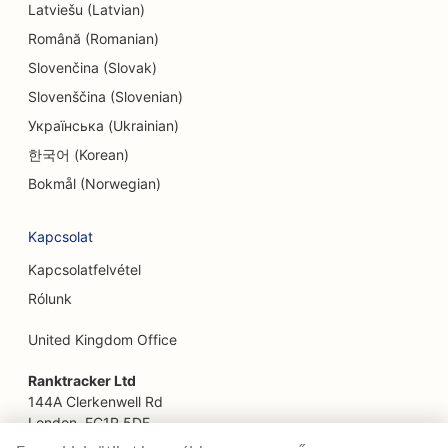
SEO endodontistáknak
Latviešu (Latvian)
Română (Romanian)
SEO a szórakozás és rekreáció számára
Slovenčina (Slovak)
SEO a szabadulószobák számára
Slovenščina (Slovenian)
Українська (Ukrainian)
EO etnikai éttermek számára
한국어 (Korean)
SEO a Farm-to-Table éttermek számára
Bokmål (Norwegian)
SEO az arcfelvarrás szolgáltatásokhoz
Kapcsolat
SEO családi éttermek számára
Kapcsolatfelvétel
SEO pénzügyi tervezőknek
Rólunk
SEO gyorséttermek számára
United Kingdom Office
SEO virágüzleteknek
Ranktracker Ltd
144A Clerkenwell Rd
SEO a Fine Dining éttermek számára
London, EC1R 5DF
Company No: 08820809
SEO az élelmiszer-udvarok számára