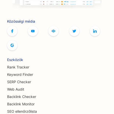
SEO butikok számára
SEO a botox és töltőanyag szolgáltatásokhoz
Közösségi média
SEO a bowlingpályák számára
SEO a társasjáték kávézók számára
SEO a könyvesboltok számára
SEO a kenyér pékségek számára
Eszközök
SEO sörfőzdék számára
Rank Tracker
SEO a mellnagyobbítási szolgáltatásokhoz
Keyword Finder
SERP Checker
SEO büfé éttermek számára
Web Audit
SEO a Burger Trucks számára
Backlink Checker
SEO az égési sebészek számára
Backlink Monitor
SEO ellenőrzőlista
SEO kávézók számára