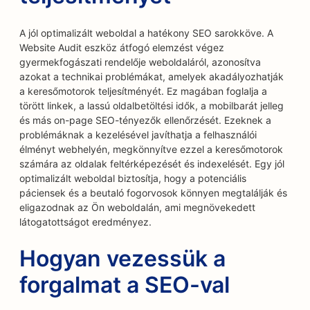
A jól optimalizált weboldal a hatékony SEO sarokköve. A
Website Audit eszköz átfogó elemzést végez
gyermekfogászati rendelője weboldaláról, azonosítva
azokat a technikai problémákat, amelyek akadályozhatják
a keresőmotorok teljesítményét. Ez magában foglalja a
törött linkek, a lassú oldalbetöltési idők, a mobilbarát jelleg
és más on-page SEO-tényezők ellenőrzését. Ezeknek a
problémáknak a kezelésével javíthatja a felhasználói
élményt webhelyén, megkönnyítve ezzel a keresőmotorok
számára az oldalak feltérképezését és indexelését. Egy jól
optimalizált weboldal biztosítja, hogy a potenciális
páciensek és a beutaló fogorvosok könnyen megtalálják és
eligazodnak az Ön weboldalán, ami megnövekedett
látogatottságot eredményez.
Hogyan vezessük a
forgalmat a SEO-val