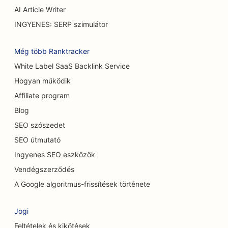
AI Article Writer
SEO a cukrászdák számára
INGYENES: SERP szimulátor
SEO alkalmi éttermek számára
Még több Ranktracker
SEO a szőnyeg és padlóburkoló üzletek számára
White Label SaaS Backlink Service
Hogyan működik
SEO autómosók számára
Affiliate program
SEO autókereskedések számára
Blog
SEO a takarítási szolgáltatások számára
SEO szószedet
SEO útmutató
SEO a csontkovácsok számára
Ingyenes SEO eszközök
SEO a macskakávézók számára
Vendégszerződés
SEO a kémiai hámlasztási szolgáltatásokhoz
A Google algoritmus-frissítések története
SEO ruházati boltok számára
Jogi
SEO a koponya- és arckoponya sebészek
Feltételek és kikötések