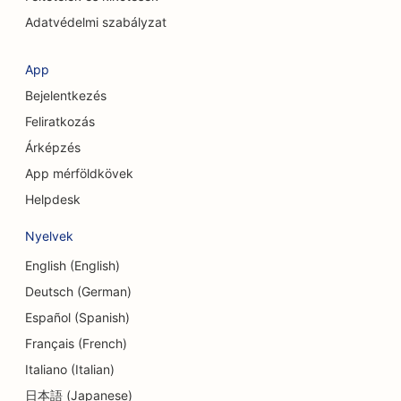
számára
Adatvédelmi szabályzat
SEO a kávézók számára
App
SEO kozmetikai sebészek számára
Bejelentkezés
SEO a Hitelszövetkezetek számára
Feliratkozás
Árképzés
SEO tanácsadó cégek számára
App mérföldkövek
SEO a Delis számára
Helpdesk
SEO az adósságtanácsadási szolgáltatások
Nyelvek
számára
English (English)
SEO a valutaváltó szolgáltatások számára
Deutsch (German)
Español (Spanish)
SEO a táncstúdiók számára
Français (French)
SEO a bőrradírozási szolgáltatásokhoz
Italiano (Italian)
SEO az óvodák számára
日本語 (Japanese)