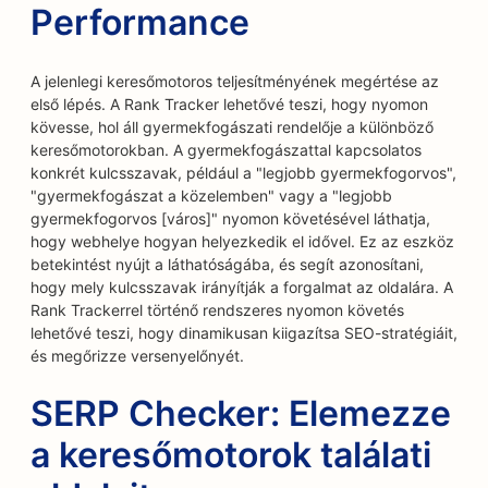
Performance
A jelenlegi keresőmotoros teljesítményének megértése az
első lépés. A Rank Tracker lehetővé teszi, hogy nyomon
kövesse, hol áll gyermekfogászati rendelője a különböző
keresőmotorokban. A gyermekfogászattal kapcsolatos
konkrét kulcsszavak, például a "legjobb gyermekfogorvos",
"gyermekfogászat a közelemben" vagy a "legjobb
gyermekfogorvos [város]" nyomon követésével láthatja,
hogy webhelye hogyan helyezkedik el idővel. Ez az eszköz
betekintést nyújt a láthatóságába, és segít azonosítani,
hogy mely kulcsszavak irányítják a forgalmat az oldalára. A
Rank Trackerrel történő rendszeres nyomon követés
lehetővé teszi, hogy dinamikusan kiigazítsa SEO-stratégiáit,
és megőrizze versenyelőnyét.
SERP Checker: Elemezze
a keresőmotorok találati