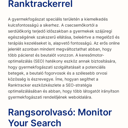
Ranktrackerrel
A gyermekfogászat speciális területén a kiemelkedés
kulcsfontosságú a sikerhez. A csecsemőkortól a
serdülőkorig terjedő időszakban a gyermekek szájüregi
egészségének szakszerű ellátása, beleértve a megelőző és
terápiás kezeléseket is, alapvető fontosságú. Az erős online
jelenlét azonban mindent megváltoztathat abban, hogy
több pácienst és beutalót vonzzon. A keresőmotor-
optimalizálás (SEO) hatékony eszköz annak biztosítására,
hogy gyermekfogászati szolgáltatásait a potenciális
betegek, a beutaló fogorvosok és a szélesebb orvosi
közösség is észrevegye. Íme, hogyan segíthet a
Ranktracker eszközkészlete a SEO-stratégia
optimalizálásában és abban, hogy több látogatót irányítson
gyermekfogászati rendelőjének weboldalára.
Rangsorolvasó: Monitor
Your Search