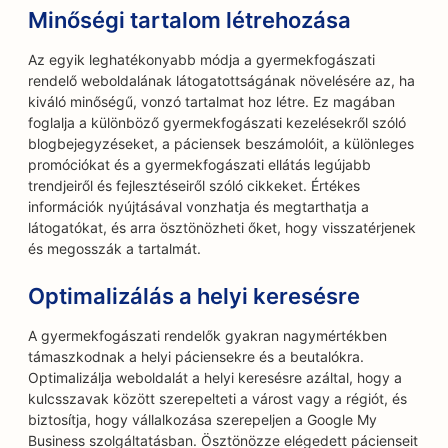
Minőségi tartalom létrehozása
Az egyik leghatékonyabb módja a gyermekfogászati
rendelő weboldalának látogatottságának növelésére az, ha
kiváló minőségű, vonzó tartalmat hoz létre. Ez magában
foglalja a különböző gyermekfogászati kezelésekről szóló
blogbejegyzéseket, a páciensek beszámolóit, a különleges
promóciókat és a gyermekfogászati ellátás legújabb
trendjeiről és fejlesztéseiről szóló cikkeket. Értékes
információk nyújtásával vonzhatja és megtarthatja a
látogatókat, és arra ösztönözheti őket, hogy visszatérjenek
és megosszák a tartalmát.
Optimalizálás a helyi keresésre
A gyermekfogászati rendelők gyakran nagymértékben
támaszkodnak a helyi páciensekre és a beutalókra.
Optimalizálja weboldalát a helyi keresésre azáltal, hogy a
kulcsszavak között szerepelteti a várost vagy a régiót, és
biztosítja, hogy vállalkozása szerepeljen a Google My
Business szolgáltatásban. Ösztönözze elégedett pácienseit