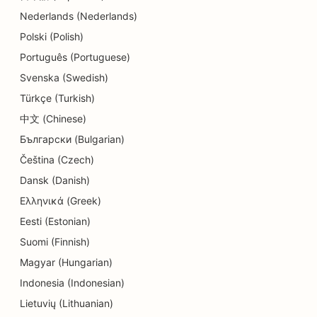
Nederlands (Nederlands)
SEO fogászati klinikák számára
Polski (Polish)
SEO a részletek üzletei számára
Português (Portuguese)
Svenska (Swedish)
SEO for Diners
Türkçe (Turkish)
SEO a süteményboltok számára
中文 (Chinese)
SEO az oktatási és gyermekgondozási
Български (Bulgarian)
szolgáltatásokhoz
Čeština (Czech)
Dansk (Danish)
SEO a Donut üzletek számára
Ελληνικά (Greek)
SEO villanyszerelők számára
Eesti (Estonian)
SEO a vegytisztítók számára
Suomi (Finnish)
Magyar (Hungarian)
SEO elektronikai üzletek számára
Indonesia (Indonesian)
SEO mérnöki irodák számára
Lietuvių (Lithuanian)